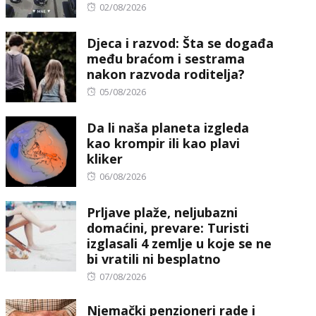
Posted
02/08/2026
on
Djeca i razvod: Šta se događa
među braćom i sestrama
nakon razvoda roditelja?
Posted
05/08/2026
on
Da li naša planeta izgleda
kao krompir ili kao plavi
kliker
Posted
06/08/2026
on
Prljave plaže, neljubazni
domaćini, prevare: Turisti
izglasali 4 zemlje u koje se ne
bi vratili ni besplatno
Posted
07/08/2026
on
Njemački penzioneri rade i