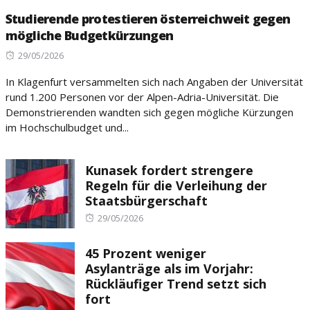
Studierende protestieren österreichweit gegen
mögliche Budgetkürzungen
Posted
29/05/2026
on
In Klagenfurt versammelten sich nach Angaben der Universität
rund 1.200 Personen vor der Alpen-Adria-Universität. Die
Demonstrierenden wandten sich gegen mögliche Kürzungen
im Hochschulbudget und...
Kunasek fordert strengere
Regeln für die Verleihung der
Staatsbürgerschaft
Posted
29/05/2026
on
45 Prozent weniger
Asylanträge als im Vorjahr:
Rückläufiger Trend setzt sich
fort