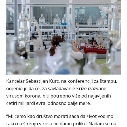
Kancelar Sebastijan Kurc, na konferenciji za štampu,
ocijenio je da će, za savladavanje krize izazvane
virusom korona, biti potrebno više od najavljenih
četiri milijardi evra, odnosno dalje mere.
“Mi ćemo kao društvo morati sada da život vodimo
tako da širenju virusa ne damo priliku. Nadam se na