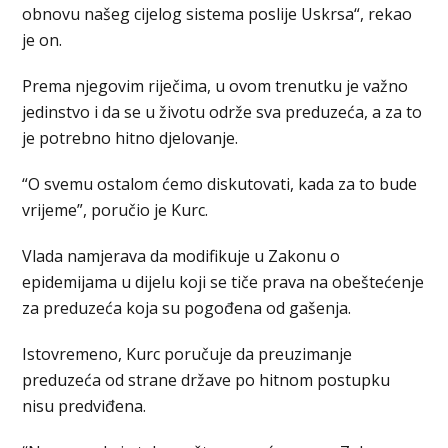
obnovu našeg cijelog sistema poslije Uskrsa“, rekao
je on.
Prema njegovim riječima, u ovom trenutku je važno
jedinstvo i da se u životu održe sva preduzeća, a za to
je potrebno hitno djelovanje.
“O svemu ostalom ćemo diskutovati, kada za to bude
vrijeme”, poručio je Kurc.
Vlada namjerava da modifikuje u Zakonu o
epidemijama u dijelu koji se tiče prava na obeštećenje
za preduzeća koja su pogođena od gašenja.
Istovremeno, Kurc poručuje da preuzimanje
preduzeća od strane države po hitnom postupku
nisu predviđena.