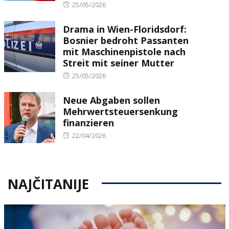
Posted
25/05/2026
on
Drama in Wien-Floridsdorf:
Bosnier bedroht Passanten
mit Maschinenpistole nach
Streit mit seiner Mutter
Posted
25/05/2026
on
Neue Abgaben sollen
Mehrwertsteuersenkung
finanzieren
Posted
22/04/2026
on
NAJČITANIJE