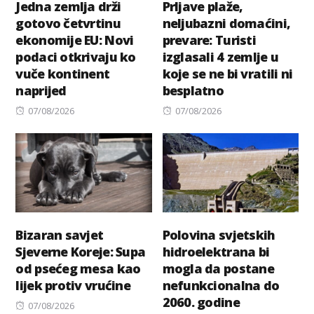
Jedna zemlja drži
Prljave plaže,
gotovo četvrtinu
neljubazni domaćini,
ekonomije EU: Novi
prevare: Turisti
podaci otkrivaju ko
izglasali 4 zemlje u
vuče kontinent
koje se ne bi vratili ni
naprijed
besplatno
Posted
Posted
07/08/2026
07/08/2026
on
on
Bizaran savjet
Polovina svjetskih
Sjeverne Koreje: Supa
hidroelektrana bi
od psećeg mesa kao
mogla da postane
lijek protiv vrućine
nefunkcionalna do
2060. godine
Posted
07/08/2026