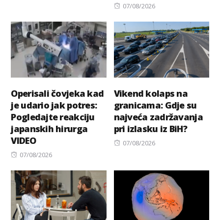
on
Posted
07/08/2026
on
Operisali čovjeka kad
Vikend kolaps na
je udario jak potres:
granicama: Gdje su
Pogledajte reakciju
najveća zadržavanja
japanskih hirurga
pri izlasku iz BiH?
VIDEO
Posted
07/08/2026
Posted
on
07/08/2026
on