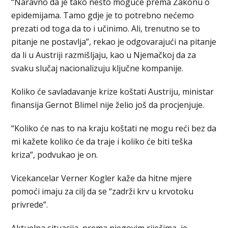
“Naravno da je tako nešto moguće prema Zakonu o
epidemijama. Tamo gdje je to potrebno nećemo
prezati od toga da to i učinimo. Ali, trenutno se to
pitanje ne postavlja”, rekao je odgovarajući na pitanje
da li u Austriji razmišljaju, kao u Njemačkoj da za
svaku slučaj nacionalizuju ključne kompanije.
Koliko će savladavanje krize koštati Austriju, ministar
finansija Gernot Blimel nije želio još da procjenjuje.
“Koliko će nas to na kraju koštati ne mogu reći bez da
mi kažete koliko će da traje i koliko će biti teška
kriza”, podvukao je on.
Vicekancelar Verner Kogler kaže da hitne mjere
pomoći imaju za cilj da se “zadrži krv u krvotoku
privrede”.