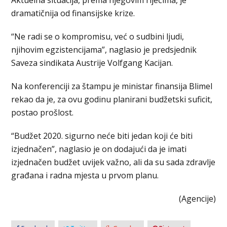
Aktuelna situacija, prema njegovim riječima, je
dramatičnija od finansijske krize.
“Ne radi se o kompromisu, već o sudbini ljudi,
njihovim egzistencijama”, naglasio je predsjednik
Saveza sindikata Austrije Volfgang Kacijan.
Na konferenciji za štampu je ministar finansija Blimel
rekao da je, za ovu godinu planirani budžetski suficit,
postao prošlost.
“Budžet 2020. sigurno neće biti jedan koji će biti
izjednačen”, naglasio je on dodajući da je imati
izjednačen budžet uvijek važno, ali da su sada zdravlje
građana i radna mjesta u prvom planu.
(Agencije)