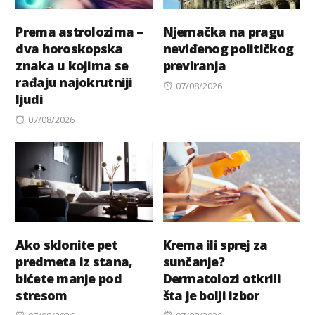
Prema astrolozima –
Njemačka na pragu
dva horoskopska
neviđenog političkog
znaka u kojima se
previranja
rađaju najokrutniji
Posted
07/08/2026
ljudi
on
Posted
07/08/2026
on
Ako sklonite pet
Krema ili sprej za
predmeta iz stana,
sunčanje?
bićete manje pod
Dermatolozi otkrili
stresom
šta je bolji izbor
Posted
Posted