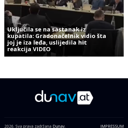
Uključila se na sastanak iz
kupatila: Gradonačelnik vidio šta
joj je iza leđa, uslijedila hit
reakcija VIDEO
2026. Sva prava zadržana
Dunav.
IMPRESSUM