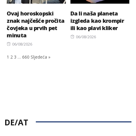
Ovaj horoskopski
Da li naša planeta
znak najčešće pročita
izgleda kao krompir
čovjeka u prvih pet
ili kao plavi kliker
minuta
Posted
06/08/2026
Posted
on
06/08/2026
on
1
2
3
…
660
Sljedeća »
DE/AT