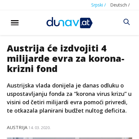
Srpski /
Deutsch /
Austrija će izdvojiti 4
milijarde evra za korona-
krizni fond
Austrijska vlada donijela je danas odluku o
uspostavljanju fonda za “korona virus krizu” u
visini od četiri milijardi evra pomoći privredi,
te otkazala planirani budžet nultog deficita.
AUSTRIJA
14. 03. 2020.