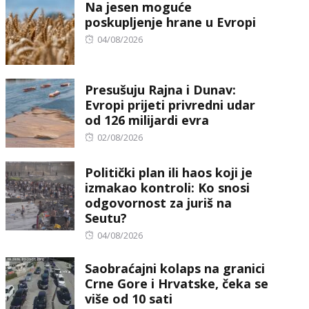
Na jesen moguće
poskupljenje hrane u Evropi
Posted
04/08/2026
on
Presušuju Rajna i Dunav:
Evropi prijeti privredni udar
od 126 milijardi evra
Posted
02/08/2026
on
Politički plan ili haos koji je
izmakao kontroli: Ko snosi
odgovornost za juriš na
Seutu?
Posted
04/08/2026
on
Saobraćajni kolaps na granici
Crne Gore i Hrvatske, čeka se
više od 10 sati