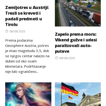
Zemljotres u Austriji:
Tresli se kreveti i
padali predmeti u
Tirolu
Posted
08/08/2026
Zapelo prema moru:
on
Vikend gužve i udesi
Prema podacima
paralizovali auto-
Geosphere Austria, potres
je imao magnitudu 3,5, dok
puteve
se njegov centar nalazio na
Posted
08/08/2026
dubini od oko osam
on
kilometara. Podrhtavanje
nije bilo ograničeno...