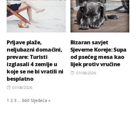
Prljave plaže,
Bizaran savjet
neljubazni domaćini,
Sjeverne Koreje: Supa
prevare: Turisti
od psećeg mesa kao
izglasali 4 zemlje u
lijek protiv vrućine
koje se ne bi vratili ni
Posted
07/08/2026
besplatno
on
Posted
07/08/2026
on
1
2
3
…
660
Sljedeća »