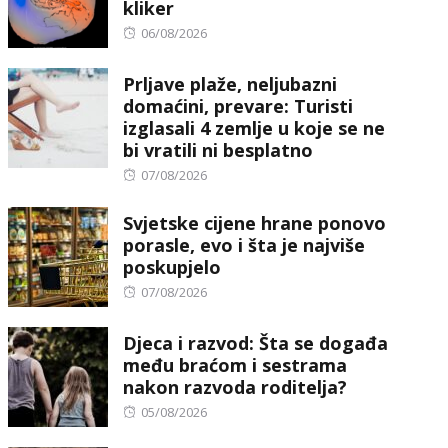
kliker
Posted
06/08/2026
on
Prljave plaže, neljubazni
domaćini, prevare: Turisti
izglasali 4 zemlje u koje se ne
bi vratili ni besplatno
Posted
07/08/2026
on
Svjetske cijene hrane ponovo
porasle, evo i šta je najviše
poskupjelo
Posted
07/08/2026
on
Djeca i razvod: Šta se događa
među braćom i sestrama
nakon razvoda roditelja?
Posted
05/08/2026
on