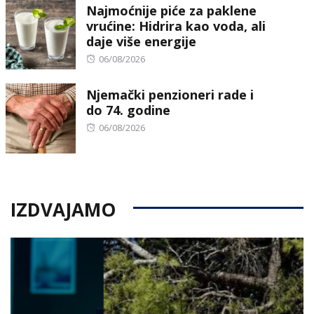
Najmoćnije piće za paklene
vrućine: Hidrira kao voda, ali
daje više energije
Posted
06/08/2026
on
Njemački penzioneri rade i
do 74. godine
Posted
06/08/2026
on
IZDVAJAMO