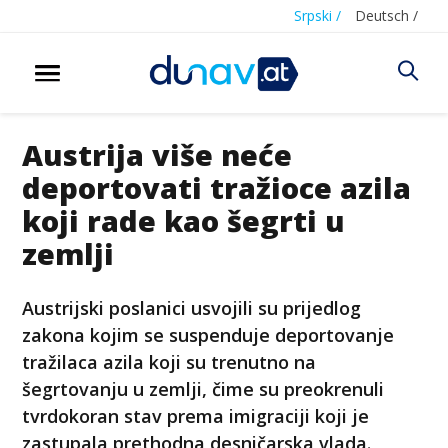
Srpski /
Deutsch /
Austrija više neće
deportovati tražioce azila
koji rade kao šegrti u
zemlji
Austrijski poslanici usvojili su prijedlog
zakona kojim se suspenduje deportovanje
tražilaca azila koji su trenutno na
šegrtovanju u zemlji, čime su preokrenuli
tvrdokoran stav prema imigraciji koji je
zastupala prethodna desničarska vlada.