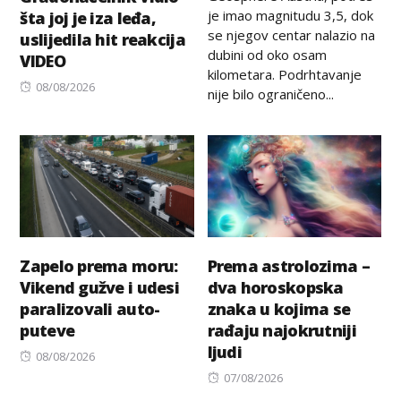
je imao magnitudu 3,5, dok
šta joj je iza leđa,
se njegov centar nalazio na
uslijedila hit reakcija
dubini od oko osam
VIDEO
kilometara. Podrhtavanje
Posted
08/08/2026
nije bilo ograničeno...
on
Zapelo prema moru:
Prema astrolozima –
Vikend gužve i udesi
dva horoskopska
paralizovali auto-
znaka u kojima se
puteve
rađaju najokrutniji
ljudi
Posted
08/08/2026
on
Posted
07/08/2026
on