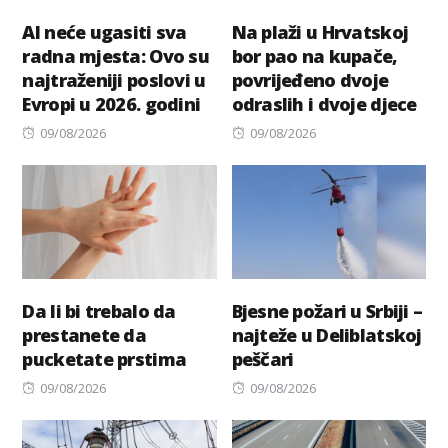
AI neće ugasiti sva
Na plaži u Hrvatskoj
radna mjesta: Ovo su
bor pao na kupače,
najtraženiji poslovi u
povrijeđeno dvoje
Evropi u 2026. godini
odraslih i dvoje djece
Posted
Posted
09/08/2026
09/08/2026
on
on
Da li bi trebalo da
Bjesne požari u Srbiji –
prestanete da
najteže u Deliblatskoj
pucketate prstima
peščari
Posted
Posted
09/08/2026
09/08/2026
on
on