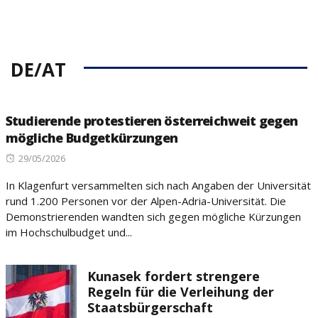
DE/AT
Studierende protestieren österreichweit gegen
mögliche Budgetkürzungen
Posted
29/05/2026
on
In Klagenfurt versammelten sich nach Angaben der Universität
rund 1.200 Personen vor der Alpen-Adria-Universität. Die
Demonstrierenden wandten sich gegen mögliche Kürzungen
im Hochschulbudget und...
Kunasek fordert strengere
Regeln für die Verleihung der
Staatsbürgerschaft