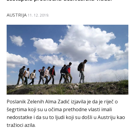
AUSTRIJA
11. 12. 2019.
Poslanik Zelenih Alma Zadić izjavila je da je riječ o
šegrtima koji su u očima prethodne vlasti imali
nedostatke i da su to ljudi koji su došli u Austriju kao
tražioci azila.