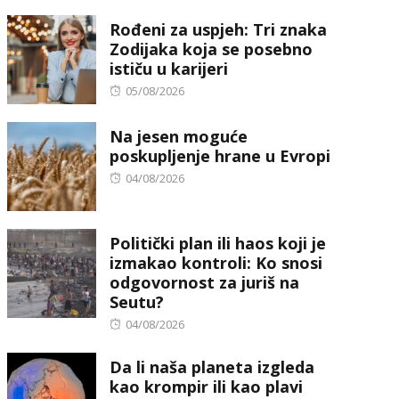
on
Rođeni za uspjeh: Tri znaka
Zodijaka koja se posebno
ističu u karijeri
Posted
05/08/2026
on
Na jesen moguće
poskupljenje hrane u Evropi
Posted
04/08/2026
on
Politički plan ili haos koji je
izmakao kontroli: Ko snosi
odgovornost za juriš na
Seutu?
Posted
04/08/2026
on
Da li naša planeta izgleda
kao krompir ili kao plavi