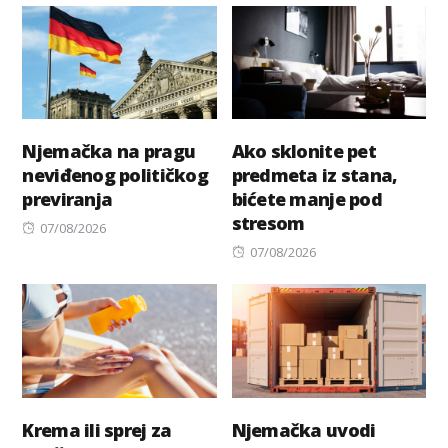
Njemačka na pragu
Ako sklonite pet
neviđenog političkog
predmeta iz stana,
previranja
bićete manje pod
stresom
Posted
07/08/2026
on
Posted
07/08/2026
on
Krema ili sprej za
Njemačka uvodi