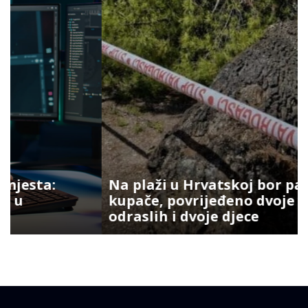
Na plaži u Hrvatskoj bor pao na
kupače, povrijeđeno dvoje
odraslih i dvoje djece