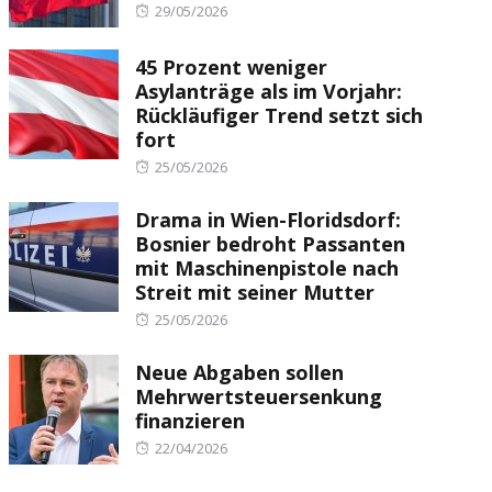
Posted
29/05/2026
on
45 Prozent weniger
Asylanträge als im Vorjahr:
Rückläufiger Trend setzt sich
fort
Posted
25/05/2026
on
Drama in Wien-Floridsdorf:
Bosnier bedroht Passanten
mit Maschinenpistole nach
Streit mit seiner Mutter
Posted
25/05/2026
on
Neue Abgaben sollen
Mehrwertsteuersenkung
finanzieren
Posted
22/04/2026
on