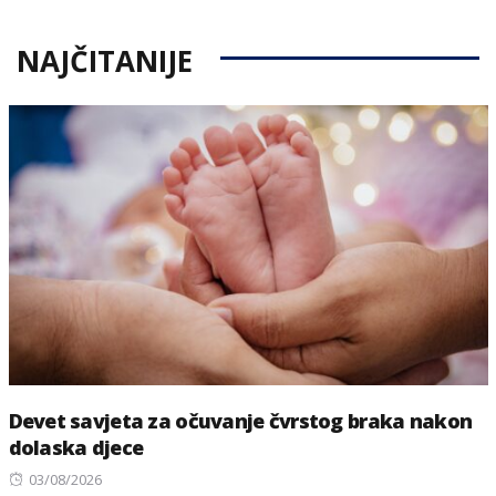
NAJČITANIJE
Devet savjeta za očuvanje čvrstog braka nakon
dolaska djece
Posted
03/08/2026