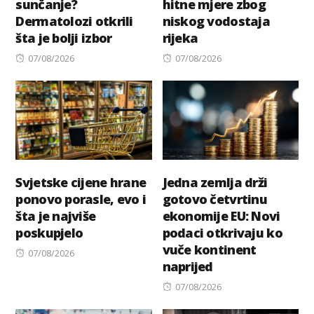
sunčanje?
hitne mjere zbog
Dermatolozi otkrili
niskog vodostaja
šta je bolji izbor
rijeka
Posted
Posted
07/08/2026
07/08/2026
on
on
Svjetske cijene hrane
Jedna zemlja drži
ponovo porasle, evo i
gotovo četvrtinu
šta je najviše
ekonomije EU: Novi
poskupjelo
podaci otkrivaju ko
vuče kontinent
Posted
07/08/2026
naprijed
on
Posted
07/08/2026
on