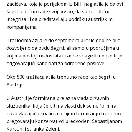
Zadićeva, koja je porijeklom iz BiH, naglasila je da ovi
šegrti odlično rade svoj posao, da su se odlično
integrisali i da predstavljaju podršku austrijskim
kompanijama.
Tražiocima azila je do septembra prošle godine bilo
dozvoljeno da budu šegrti, ali samo u područjima u
kojima postoji nedostatak radne snage ili ne postoje
odgovarajući kandidati za određene poslove.
Oko 800 tražilaca azila trenutno rade kao šegrti u
Austriji.
U Austriji je formirana prelazna vlada državnih
službenika, koja će biti na vlasti dok se ne formira
nova vladajuća koalicija o čijem formiranju trenutno
pregovaraju konzervativci predvođeni Sebastijanom
Kurcom i stranka Zeleni.