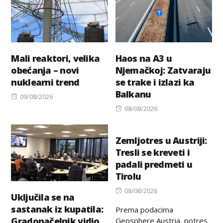
Mali reaktori, velika
Haos na A3 u
obećanja – novi
Njemačkoj: Zatvaraju
nuklearni trend
se trake i izlazi ka
Balkanu
Posted
09/08/2026
on
Posted
08/08/2026
on
Zemljotres u Austriji:
Tresli se kreveti i
padali predmeti u
Tirolu
Posted
08/08/2026
Uključila se na
on
sastanak iz kupatila:
Prema podacima
Gradonačelnik vidio
Geosphere Austria, potres