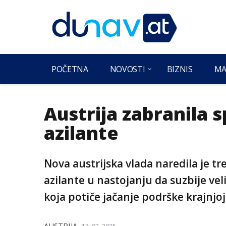
POČETNA
NOVOSTI
BIZNIS
MA
Austrija zabranila 
azilante
Nova austrijska vlada naredila je 
azilante u nastojanju da suzbije vel
koja potiče jačanje podrške krajnjoj
AUSTRIJA