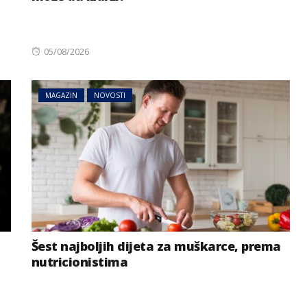
Posted
05/08/2026
on
MAGAZIN
NOVOSTI
Šest najboljih dijeta za muškarce, prema
nutricionistima