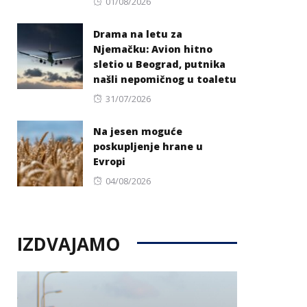
Posted
01/08/2026
on
Drama na letu za
Njemačku: Avion hitno
sletio u Beograd, putnika
našli nepomičnog u toaletu
Posted
31/07/2026
on
Na jesen moguće
poskupljenje hrane u
Evropi
Posted
04/08/2026
on
IZDVAJAMO