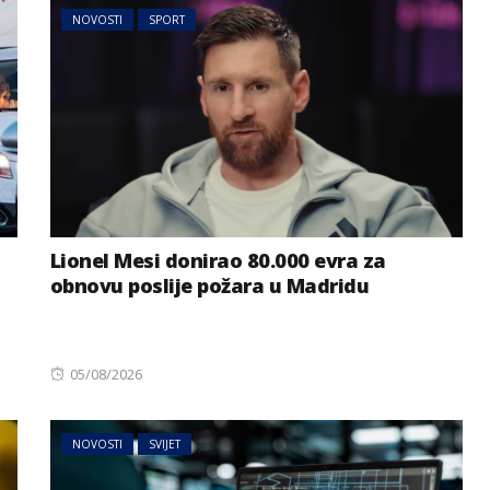
NOVOSTI
SPORT
Lionel Mesi donirao 80.000 evra za
obnovu poslije požara u Madridu
Posted
05/08/2026
on
NOVOSTI
SVIJET