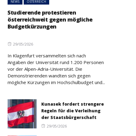
NEWS
ÖSTERREICH
Studierende protestieren
österreichweit gegen mögliche
Budgetkürzungen
Posted
29/05/2026
on
In Klagenfurt versammelten sich nach
Angaben der Universität rund 1.200 Personen
vor der Alpen-Adria-Universität. Die
Demonstrierenden wandten sich gegen
mögliche Kürzungen im Hochschulbudget und...
Kunasek fordert strengere
Regeln für die Verleihung
der Staatsbürgerschaft
Posted
29/05/2026
on