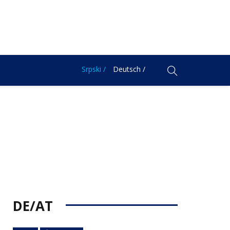
Srpski /
Deutsch /
DE/AT