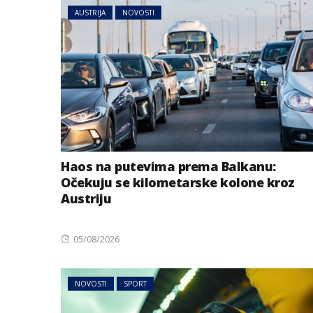
AUSTRIJA
NOVOSTI
Haos na putevima prema Balkanu:
Očekuju se kilometarske kolone kroz
Austriju
Posted
05/08/2026
on
NOVOSTI
SPORT