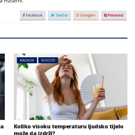
ra Hašemi.
Facebook
Twitter
Google+
Pinterest
MAGAZIN
NOVOSTI
ja
Koliko visoku temperaturu ljudsko tijelo
može da izdrži?