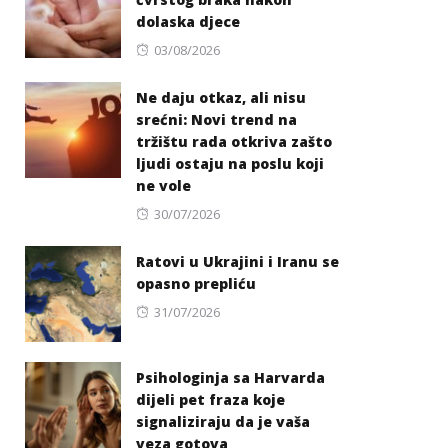
dolaska djece
Posted
03/08/2026
on
Ne daju otkaz, ali nisu
srećni: Novi trend na
tržištu rada otkriva zašto
ljudi ostaju na poslu koji
ne vole
Posted
30/07/2026
on
Ratovi u Ukrajini i Iranu se
opasno prepliću
Posted
31/07/2026
on
Psihologinja sa Harvarda
dijeli pet fraza koje
signaliziraju da je vaša
veza gotova