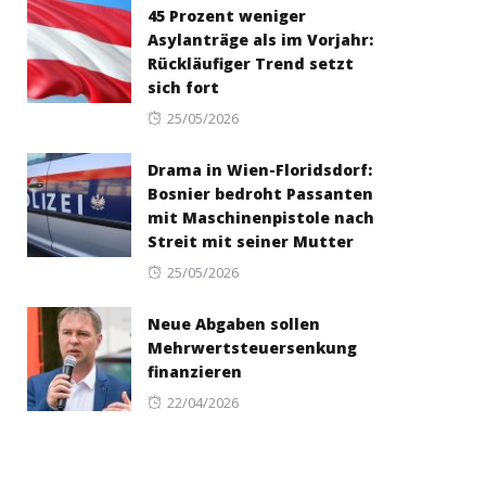
45 Prozent weniger
Asylanträge als im Vorjahr:
Rückläufiger Trend setzt
sich fort
Posted
25/05/2026
on
Drama in Wien-Floridsdorf:
Bosnier bedroht Passanten
mit Maschinenpistole nach
Streit mit seiner Mutter
Posted
25/05/2026
on
Neue Abgaben sollen
Mehrwertsteuersenkung
finanzieren
Posted
22/04/2026
on