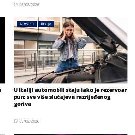
Posted
05/08/2026
on
NOVOSTI
REGIJA
u
U Italiji automobili staju iako je rezervoar
pun: sve više slučajeva razrijeđenog
goriva
Posted
05/08/2026
on