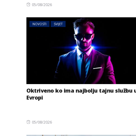
Posted
05/08/2026
on
NOVOSTI
SVIJET
Oktriveno ko ima najbolju tajnu službu 
Evropi
Posted
05/08/2026
on