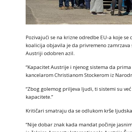
Pozivajući se na krizne odredbe EU-a koje se 
koalicija objavila je da privremeno zamrzava 
Austriji odobren azil.
“Kapacitet Austrije i njenog sistema da prima 
kancelarom Christianom Stockerom iz Narodn
“Zbog golemog priljeva ljudi, ti sistemi su ve
kapacitete.”
Kritičari smatraju da se odlukom krše ljudska
“Nije dobar znak kada mandat počinje jasni