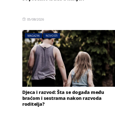
Posted
05/08/2026
on
MAGAZIN
NOVOSTI
Djeca i razvod: Šta se događa među
braćom i sestrama nakon razvoda
roditelja?