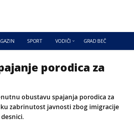
GAZIN
SPORT
VODIČI
GRAD BEČ
spajanje porodica za
trenutnu obustavu spajanja porodica za
iku zabrinutost javnosti zbog imigracije
 desnici.