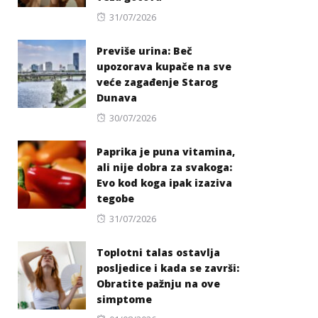
Posted
31/07/2026
on
Previše urina: Beč
upozorava kupače na sve
veće zagađenje Starog
Dunava
Posted
30/07/2026
on
Paprika je puna vitamina,
ali nije dobra za svakoga:
Evo kod koga ipak izaziva
tegobe
Posted
31/07/2026
on
Toplotni talas ostavlja
posljedice i kada se završi:
Obratite pažnju na ove
simptome