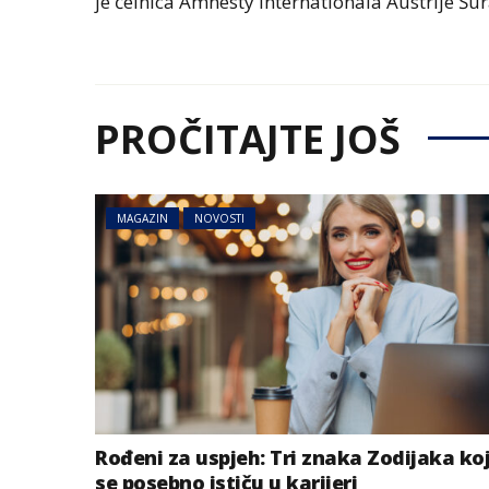
je čelnica Amnesty Internationala Austrije Šu
PROČITAJTE JOŠ
MAGAZIN
NOVOSTI
Rođeni za uspjeh: Tri znaka Zodijaka ko
se posebno ističu u karijeri