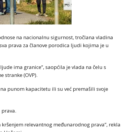
odnose na nacionalnu sigurnost, tročlana vladina
sva prava za članove porodica ljudi kojima je u
ljude ima granice”, saopćila je vlada na čelu s
e stranke (OVP).
ć na punom kapacitetu ili su već premašili svoje
 prava.
m kršenjem relevantnog međunarodnog prava”, rekla