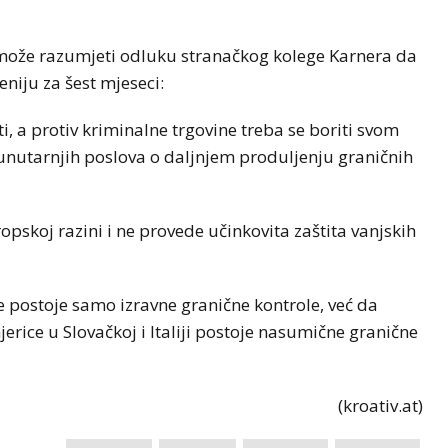
 može razumjeti odluku stranačkog kolege Karnera da
niju za šest mjeseci:
i, a protiv kriminalne trgovine treba se boriti svom
nutarnjih poslova o daljnjem produljenju graničnih
opskoj razini i ne provede učinkovita zaštita vanjskih
e postoje samo izravne granične kontrole, već da
erice u Slovačkoj i Italiji postoje nasumične granične
(kroativ.at)