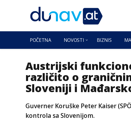
POČETNA
NOVOSTI
BIZNIS
MA
Austrijski funkcione
različito o granič
Sloveniji i Mađarsk
Guverner Koruške Peter Kaiser (SPÖ)
kontrola sa Slovenijom.