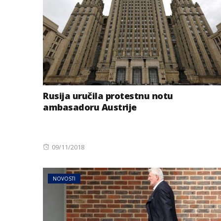
Rusija uručila protestnu notu
ambasadoru Austrije
BIZNIS
Energetski probl
Posted
09/11/2018
niskog vodostaj
on
NOVOSTI