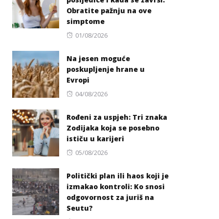
Obratite pažnju na ove
simptome
Posted
01/08/2026
on
Na jesen moguće
poskupljenje hrane u
Evropi
Posted
04/08/2026
on
Rođeni za uspjeh: Tri znaka
Zodijaka koja se posebno
ističu u karijeri
Posted
05/08/2026
on
Politički plan ili haos koji je
izmakao kontroli: Ko snosi
odgovornost za juriš na
Seutu?