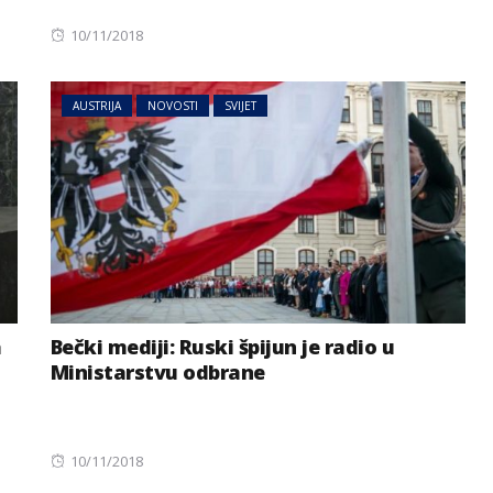
Posted
10/11/2018
on
AUSTRIJA
NOVOSTI
SVIJET
a
Bečki mediji: Ruski špijun je radio u
Ministarstvu odbrane
Posted
10/11/2018
on