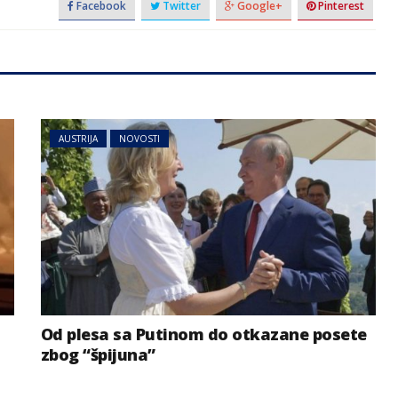
Facebook
Twitter
Google+
Pinterest
AUSTRIJA
NOVOSTI
Od plesa sa Putinom do otkazane posete
zbog “špijuna”