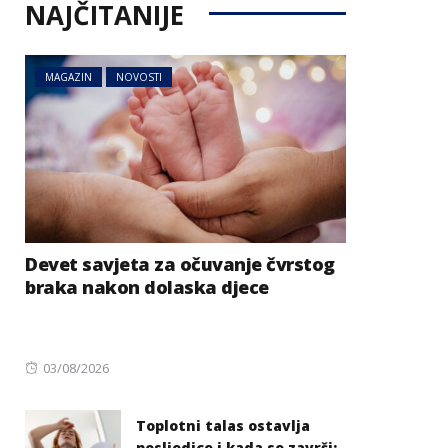
NAJČITANIJE
MAGAZIN
NOVOSTI
Devet savjeta za očuvanje čvrstog
braka nakon dolaska djece
Posted
03/08/2026
on
Toplotni talas ostavlja
posljedice i kada se završi: