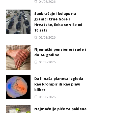
Posted
04/08/2026
on
Saobraćajni kolaps na
granici Crne Gore i
Hrvatske, čeka se više od
10 sati
Posted
02/08/2026
on
Njemački penzioneri rade i
do 74. godine
Posted
06/08/2026
on
Da li naša planeta izgleda
kao krompir ili kao plavi
kliker
Posted
06/08/2026
on
Najmoćnije piće za paklene