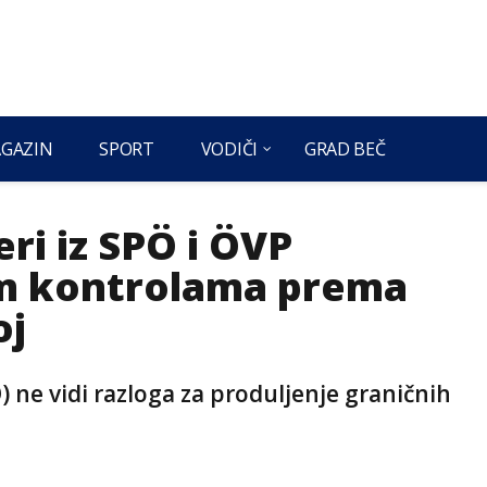
GAZIN
SPORT
VODIČI
GRAD BEČ
ri iz SPÖ i ÖVP
nim kontrolama prema
oj
 ne vidi razloga za produljenje graničnih