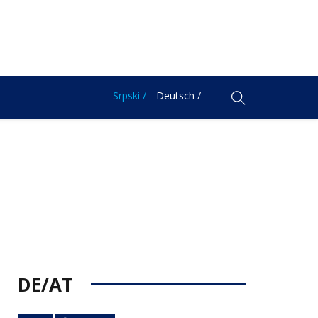
Srpski /
Deutsch /
DE/AT