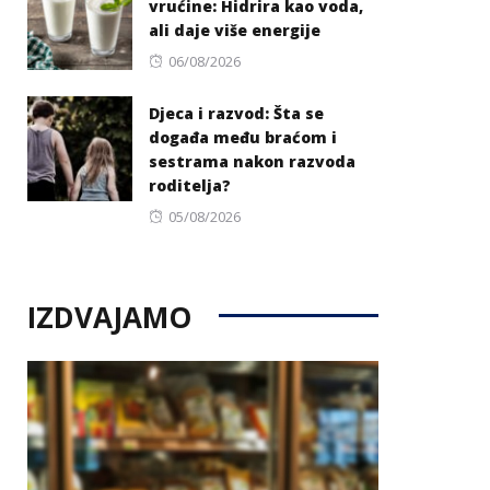
vrućine: Hidrira kao voda,
ali daje više energije
Posted
06/08/2026
on
Djeca i razvod: Šta se
događa među braćom i
sestrama nakon razvoda
roditelja?
Posted
05/08/2026
on
IZDVAJAMO