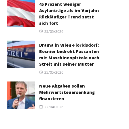
45 Prozent weniger
Asylanträge als im Vorjahr:
Rückläufiger Trend setzt
sich fort
Posted
25/05/2026
on
Drama in Wien-Floridsdorf:
Bosnier bedroht Passanten
mit Maschinenpistole nach
Streit mit seiner Mutter
Posted
25/05/2026
on
Neue Abgaben sollen
Mehrwertsteuersenkung
finanzieren
Posted
22/04/2026
on