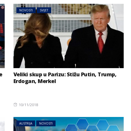
NOVOSTI
SVIJET
e
Veliki skup u Parizu: Stižu Putin, Trump,
Erdogan, Merkel
Posted
10/11/2018
on
AUSTRIJA
NOVOSTI