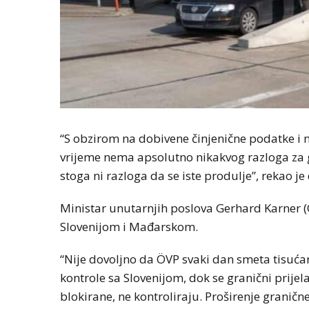
“S obzirom na dobivene činjenične podatke i 
vrijeme nema apsolutno nikakvog razloga za g
stoga ni razloga da se iste produlje”, rekao je
Ministar unutarnjih poslova Gerhard Karner (Ö
Slovenijom i Mađarskom.
“Nije dovoljno da ÖVP svaki dan smeta tisuća
kontrole sa Slovenijom, dok se granični prijel
blokirane, ne kontroliraju. Proširenje granič