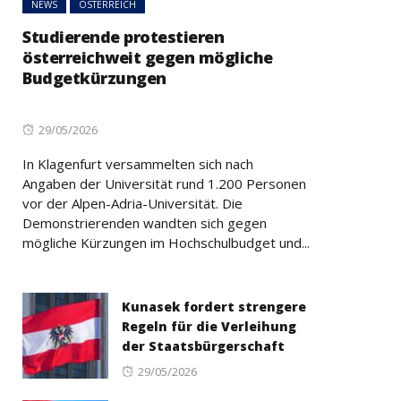
NEWS
ÖSTERREICH
Studierende protestieren
österreichweit gegen mögliche
Budgetkürzungen
Posted
29/05/2026
on
In Klagenfurt versammelten sich nach
Angaben der Universität rund 1.200 Personen
vor der Alpen-Adria-Universität. Die
Demonstrierenden wandten sich gegen
mögliche Kürzungen im Hochschulbudget und...
Kunasek fordert strengere
Regeln für die Verleihung
der Staatsbürgerschaft
Posted
29/05/2026
on