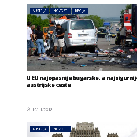
AUSTRIJA
NOVOSTI
REGIJA
U EU najopasnije bugarske, a najsigurnij
austrijske ceste
Posted
10/11/2018
on
AUSTRIJA
NOVOSTI