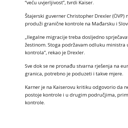
“veću uvjerljivost”, tvrdi Kaiser.
Štajerski guverner Christopher Drexler (ÖVP)
produži granične kontrole na Mađarsku i Slove
„Ilegalne migracije treba dosljedno sprječavat
žestinom. Stoga podržavam odluku ministra u
kontrola”, rekao je Drexler.
Sve dok se ne pronađu stvarna rješenja na eur
granica, potrebno je poduzeti i takve mjere.
Karner je na Kaiserovu kritiku odgovorio da n
postoje kontrole i u drugim područjima, primj
kontrole.