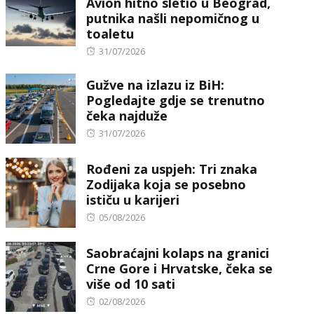
Avion hitno sletio u Beograd,
putnika našli nepomičnog u
toaletu
Posted
31/07/2026
on
Gužve na izlazu iz BiH:
Pogledajte gdje se trenutno
čeka najduže
Posted
31/07/2026
on
Rođeni za uspjeh: Tri znaka
Zodijaka koja se posebno
ističu u karijeri
Posted
05/08/2026
on
Saobraćajni kolaps na granici
Crne Gore i Hrvatske, čeka se
više od 10 sati
Posted
02/08/2026