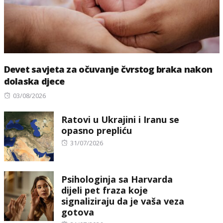
Devet savjeta za očuvanje čvrstog braka nakon
dolaska djece
Posted
03/08/2026
on
Ratovi u Ukrajini i Iranu se
opasno prepliću
Posted
31/07/2026
on
Psihologinja sa Harvarda
dijeli pet fraza koje
signaliziraju da je vaša veza
gotova