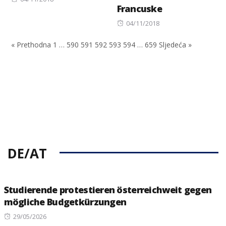
Francuske
on
Posted
04/11/2018
on
« Prethodna
1
…
590
591
592
593
594
…
659
Sljedeća »
DE/AT
Studierende protestieren österreichweit gegen
mögliche Budgetkürzungen
Posted
29/05/2026