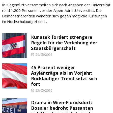
on
In Klagenfurt versammelten sich nach Angaben der Universität
rund 1.200 Personen vor der Alpen-Adria-Universität. Die
Demonstrierenden wandten sich gegen mögliche Kürzungen
im Hochschulbudget und...
Kunasek fordert strengere
Regeln für die Verleihung der
Staatsbürgerschaft
Posted
29/05/2026
on
45 Prozent weniger
Asylanträge als im Vorjahr:
Rückläufiger Trend setzt sich
fort
Posted
25/05/2026
on
Drama in Wien-Floridsdorf:
Bosnier bedroht Passanten