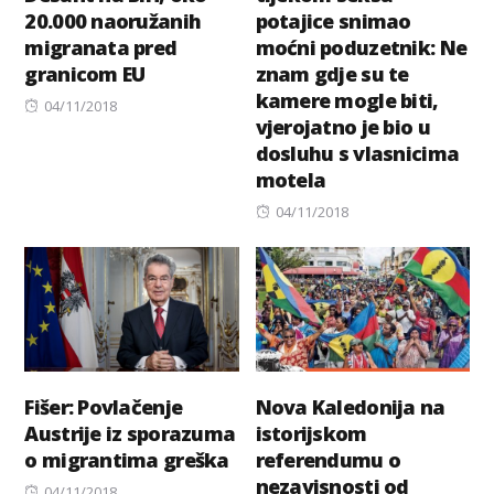
20.000 naoružanih
potajice snimao
migranata pred
moćni poduzetnik: Ne
granicom EU
znam gdje su te
kamere mogle biti,
Posted
04/11/2018
vjerojatno je bio u
on
dosluhu s vlasnicima
motela
Posted
04/11/2018
on
Fišer: Povlačenje
Nova Kaledonija na
Austrije iz sporazuma
istorijskom
o migrantima greška
referendumu o
nezavisnosti od
Posted
04/11/2018