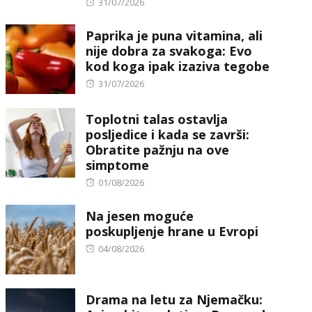
Posted
31/07/2026
on
Paprika je puna vitamina, ali
nije dobra za svakoga: Evo
kod koga ipak izaziva tegobe
Posted
31/07/2026
on
Toplotni talas ostavlja
posljedice i kada se završi:
Obratite pažnju na ove
simptome
Posted
01/08/2026
on
Na jesen moguće
poskupljenje hrane u Evropi
Posted
04/08/2026
on
Drama na letu za Njemačku: