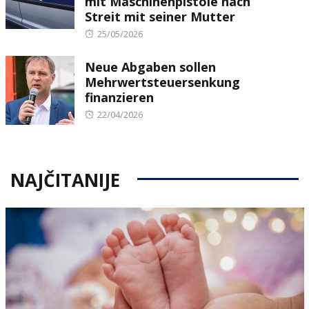
mit Maschinenpistole nach
Streit mit seiner Mutter
Posted
25/05/2026
on
Neue Abgaben sollen
Mehrwertsteuersenkung
finanzieren
Posted
22/04/2026
on
NAJČITANIJE