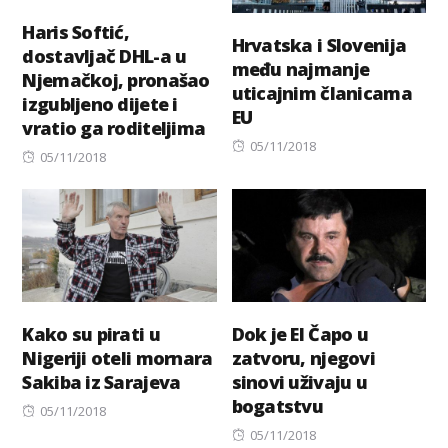
Haris Softić,
Hrvatska i Slovenija
dostavljač DHL-a u
među najmanje
Njemačkoj, pronašao
uticajnim članicama
izgubljeno dijete i
EU
vratio ga roditeljima
Posted
05/11/2018
Posted
05/11/2018
on
on
Kako su pirati u
Dok je El Čapo u
Nigeriji oteli mornara
zatvoru, njegovi
Sakiba iz Sarajeva
sinovi uživaju u
bogatstvu
Posted
05/11/2018
on
Posted
05/11/2018