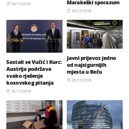
Marakeški sporazum
Posted
06/11/2018
on
Posted
05/11/2018
on
Javni prijevoz jedno
Sastali se Vučić i Kurc:
od najsigurnijih
Austrija podržava
mjesta u Beču
svako rješenje
Posted
05/11/2018
kosovskog pitanja
on
Posted
05/11/2018
on