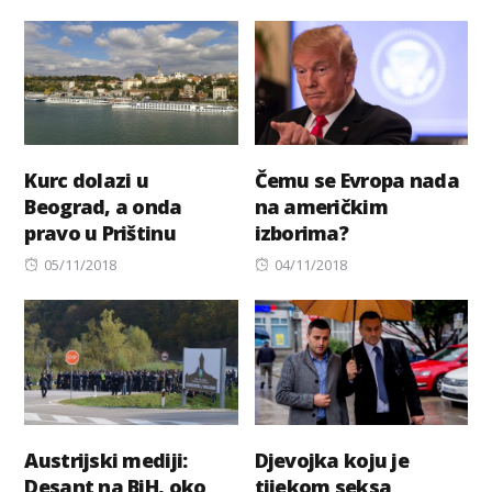
on
Kurc dolazi u
Čemu se Evropa nada
Beograd, a onda
na američkim
pravo u Prištinu
izborima?
Posted
Posted
05/11/2018
04/11/2018
on
on
Austrijski mediji:
Djevojka koju je
Desant na BiH, oko
tijekom seksa