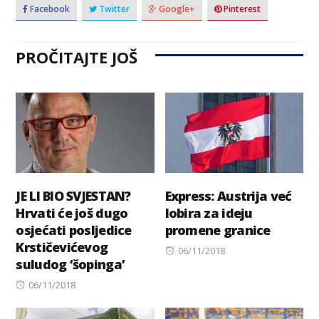
Facebook
Twitter
Google+
Pinterest
PROČITAJTE JOŠ
JE LI BIO SVJESTAN?
Express: Austrija već
Hrvati će još dugo
lobira za ideju
osjećati posljedice
promene granice
Krstičevićevog
Posted
06/11/2018
suludog ‘šopinga’
on
Posted
06/11/2018
on