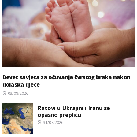
Devet savjeta za očuvanje čvrstog braka nakon
dolaska djece
Posted
03/08/2026
on
Ratovi u Ukrajini i Iranu se
opasno prepliću
Posted
31/07/2026
on