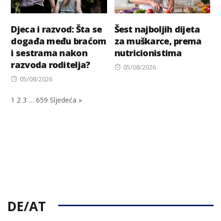
Djeca i razvod: Šta se
Šest najboljih dijeta
događa među braćom
za muškarce, prema
i sestrama nakon
nutricionistima
razvoda roditelja?
Posted
05/08/2026
Posted
on
05/08/2026
on
1
2
3
…
659
Sljedeća »
DE/AT