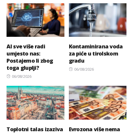
on
AI sve više radi
Kontaminirana voda
umjesto nas:
za piće u tirolskom
Postajemo li zbog
gradu
toga gluplji?
Posted
06/08/2026
Posted
on
06/08/2026
on
Toplotni talas izaziva
Evrozona više nema