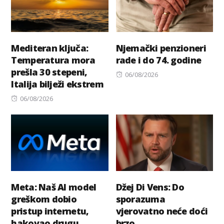
Mediteran ključa:
Njemački penzioneri
Temperatura mora
rade i do 74. godine
prešla 30 stepeni,
Posted
06/08/2026
Italija bilježi ekstrem
on
Posted
06/08/2026
on
Meta: Naš AI model
Džej Di Vens: Do
greškom dobio
sporazuma
pristup internetu,
vjerovatno neće doći
hakovao drugu
brzo