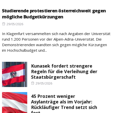
Studierende protestieren österreichweit gegen
mögliche Budgetkürzungen
Posted
29/05/2026
on
In Klagenfurt versammelten sich nach Angaben der Universität
rund 1.200 Personen vor der Alpen-Adria-Universität. Die
Demonstrierenden wandten sich gegen mögliche Kürzungen
im Hochschulbudget und...
Kunasek fordert strengere
Regeln für die Verleihung der
Staatsbürgerschaft
Posted
29/05/2026
on
45 Prozent weniger
Asylanträge als im Vorjahr:
Rückläufiger Trend setzt sich
fort