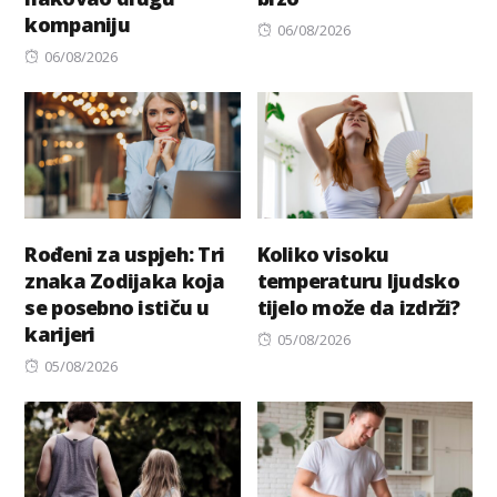
kompaniju
Posted
06/08/2026
Posted
on
06/08/2026
on
Rođeni za uspjeh: Tri
Koliko visoku
znaka Zodijaka koja
temperaturu ljudsko
se posebno ističu u
tijelo može da izdrži?
karijeri
Posted
05/08/2026
Posted
on
05/08/2026
on