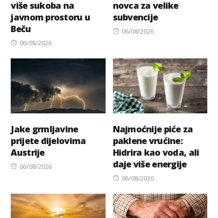
više sukoba na
novca za velike
javnom prostoru u
subvencije
Beču
Posted
06/08/2026
Posted
on
06/08/2026
on
Jake grmljavine
Najmoćnije piće za
prijete dijelovima
paklene vrućine:
Austrije
Hidrira kao voda, ali
daje više energije
Posted
06/08/2026
on
Posted
06/08/2026
on