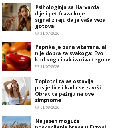
Psihologinja sa Harvarda
dijeli pet fraza koje
signaliziraju da je vaša veza
gotova
Posted
31/07/2026
on
Paprika je puna vitamina, ali
nije dobra za svakoga: Evo
kod koga ipak izaziva tegobe
Posted
31/07/2026
on
Toplotni talas ostavlja
posljedice i kada se završi:
Obratite pažnju na ove
simptome
Posted
01/08/2026
on
Na jesen moguće
poskupljenje hrane u Evropi