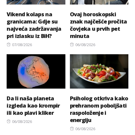
Vikend kolaps na
Ovaj horoskopski
granicama: Gdje su
znak najčešće pročita
najveća zadržavanja
čovjeka u prvih pet
pri izlasku iz BiH?
minuta
Posted
Posted
07/08/2026
06/08/2026
on
on
Da li naša planeta
Psiholog otkriva kako
izgleda kao krompir
prehranom poboljšati
ili kao plavi kliker
raspoloženje i
energiju
Posted
06/08/2026
on
Posted
06/08/2026