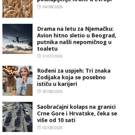
Posted
04/08/2026
on
Drama na letu za Njemačku:
Avion hitno sletio u Beograd,
putnika našli nepomičnog u
toaletu
Posted
31/07/2026
on
Rođeni za uspjeh: Tri znaka
Zodijaka koja se posebno
ističu u karijeri
Posted
05/08/2026
on
Saobraćajni kolaps na granici
Crne Gore i Hrvatske, čeka se
više od 10 sati
Posted
02/08/2026
on