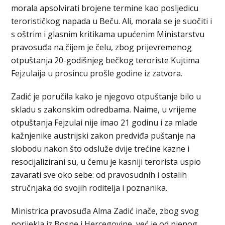
morala apsolvirati brojene termine kao posljedicu
terorističkog napada u Beču. Ali, morala se je suočiti i
s oštrim i glasnim kritikama upućenim Ministarstvu
pravosuđa na čijem je čelu, zbog prijevremenog
otpuštanja 20-godišnjeg bečkog teroriste Kujtima
Fejzulaija u prosincu prošle godine iz zatvora.
Zadić je poručila kako je njegovo otpuštanje bilo u
skladu s zakonskim odredbama. Naime, u vrijeme
otpuštanja Fejzulai nije imao 21 godinu i za mlade
kažnjenike austrijski zakon predviđa puštanje na
slobodu nakon što odsluže dvije trećine kazne i
resocijalizirani su, u čemu je kasniji terorista uspio
zavarati sve oko sebe: od pravosudnih i ostalih
stručnjaka do svojih roditelja i poznanika.
Ministrica pravosuđa Alma Zadić inače, zbog svog
porijekla iz Bosne i Hercegovine, već je od njenog