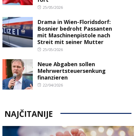
Posted
25/05/2026
on
Drama in Wien-Floridsdorf:
Bosnier bedroht Passanten
mit Maschinenpistole nach
Streit mit seiner Mutter
Posted
25/05/2026
on
Neue Abgaben sollen
Mehrwertsteuersenkung
finanzieren
Posted
22/04/2026
on
NAJČITANIJE