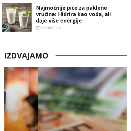
Najmoćnije piće za paklene
vrućine: Hidrira kao voda, ali
daje više energije
Posted
06/08/2026
on
IZDVAJAMO