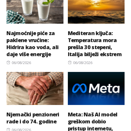
Najmoćnije piće za
Mediteran ključa:
paklene vrućine:
Temperatura mora
Hidrira kao voda, ali
prešla 30 stepeni,
daje više energije
Italija bilježi ekstrem
Posted
Posted
06/08/2026
06/08/2026
on
on
Njemački penzioneri
Meta: Naš AI model
rade i do 74. godine
greškom dobio
pristup internetu,
Posted
06/08/2026