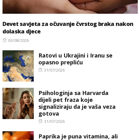
Devet savjeta za očuvanje čvrstog braka nakon
dolaska djece
Posted
03/08/2026
on
Ratovi u Ukrajini i Iranu se
opasno prepliću
Posted
31/07/2026
on
Psihologinja sa Harvarda
dijeli pet fraza koje
signaliziraju da je vaša veza
gotova
Posted
31/07/2026
on
Paprika je puna vitamina, ali