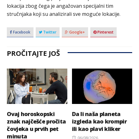
lokacija zbog čega je angažovan specijalni tim
stručnjaka koji su analizirali sve moguće lokacije.
Facebook
Twitter
Google+
Pinterest
PROČITAJTE JOŠ
Ovaj horoskopski
Da li naša planeta
znak najčešće pročita
izgleda kao krompir
čovjeka u prvih pet
ili kao plavi kliker
minuta
Posted
06/08/2026