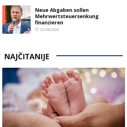
on
Neue Abgaben sollen
Mehrwertsteuersenkung
finanzieren
Posted
22/04/2026
on
NAJČITANIJE