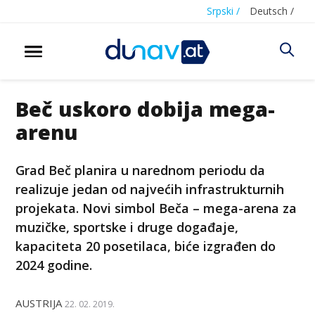
Srpski /
Deutsch /
Beč uskoro dobija mega-
arenu
Grad Beč planira u narednom periodu da
realizuje jedan od najvećih infrastrukturnih
projekata. Novi simbol Beča – mega-arena za
muzičke, sportske i druge događaje,
kapaciteta 20 posetilaca, biće izgrađen do
2024 godine.
AUSTRIJA
22. 02. 2019.