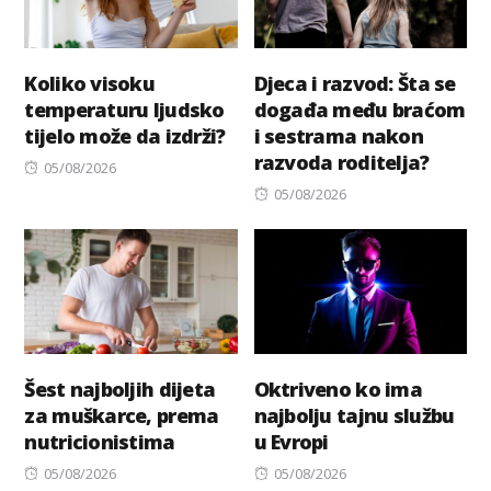
Koliko visoku
Djeca i razvod: Šta se
temperaturu ljudsko
događa među braćom
tijelo može da izdrži?
i sestrama nakon
razvoda roditelja?
Posted
05/08/2026
on
Posted
05/08/2026
on
Šest najboljih dijeta
Oktriveno ko ima
za muškarce, prema
najbolju tajnu službu
nutricionistima
u Evropi
Posted
Posted
05/08/2026
05/08/2026