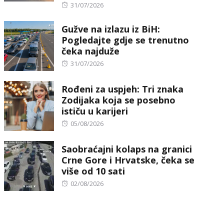
Posted
31/07/2026
on
Gužve na izlazu iz BiH:
Pogledajte gdje se trenutno
čeka najduže
Posted
31/07/2026
on
Rođeni za uspjeh: Tri znaka
Zodijaka koja se posebno
ističu u karijeri
Posted
05/08/2026
on
Saobraćajni kolaps na granici
Crne Gore i Hrvatske, čeka se
više od 10 sati
Posted
02/08/2026
on