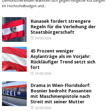
Demonstrierenden wandten sich gegen mögliche Kürzungen
im Hochschulbudget und...
Kunasek fordert strengere
Regeln für die Verleihung der
Staatsbürgerschaft
Posted
29/05/2026
on
45 Prozent weniger
Asylanträge als im Vorjahr:
Rückläufiger Trend setzt sich
fort
Posted
25/05/2026
on
Drama in Wien-Floridsdorf:
Bosnier bedroht Passanten
mit Maschinenpistole nach
Streit mit seiner Mutter
Posted
25/05/2026