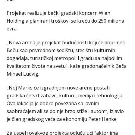
Projekat realizuje bečki gradski koncern Wien
Holding a planirani troškovi se kreću do 250 miliona
evra.
„Nova arena je projekat budućnosti koji će doprineti
Beču kao privrednom sedištu, stecištu kulturnih
događaja, turističkoj metropoli i gradu sa najboljim
kvalitetom života na svetu“, kaže gradonačelnik Beča
Mihael Ludvig.
„Noj Marks će izgradnjom nove arene postati
gradska četvrt zabave, kulture, medija i tehnologija.
Ova lokacija je dobro povezana sa javnim
saobraćajem ali se do nje brzo stiže i autom“, izjavio
je član gradskog veća za ekonomiju Peter Hanke.
Za uspeh ovakvog projekta odlučujući faktor ima