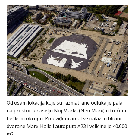
Od osam lokacija koje su razmatrane odluka je pala
na prostor u naselju Noj Marks (Neu Marx) u trećem
bečkom okrugu. Predviđeni areal se nalazi u blizini
dvorane Marx-Halle i autoputa A23 i veličine je 40.000
m2.