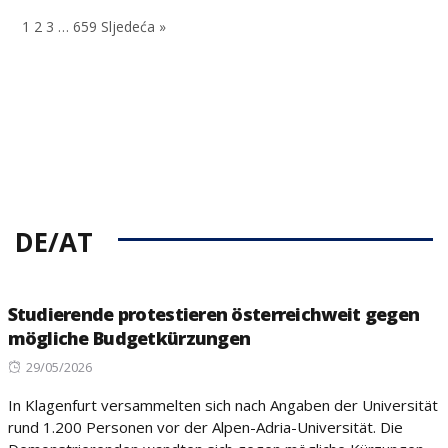
on
on
1
2
3
…
659
Sljedeća »
DE/AT
Studierende protestieren österreichweit gegen
mögliche Budgetkürzungen
Posted
29/05/2026
on
In Klagenfurt versammelten sich nach Angaben der Universität
rund 1.200 Personen vor der Alpen-Adria-Universität. Die