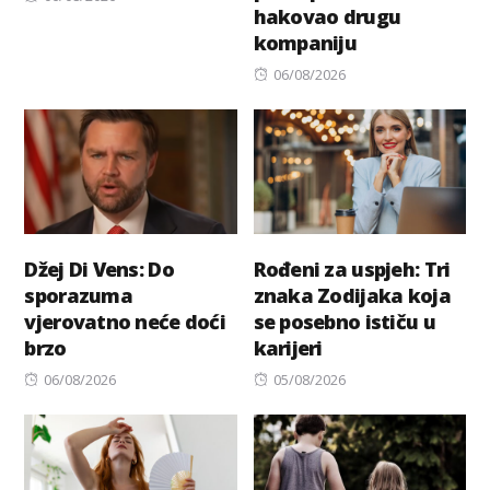
hakovao drugu
on
kompaniju
Posted
06/08/2026
on
Džej Di Vens: Do
Rođeni za uspjeh: Tri
sporazuma
znaka Zodijaka koja
vjerovatno neće doći
se posebno ističu u
brzo
karijeri
Posted
Posted
06/08/2026
05/08/2026
on
on