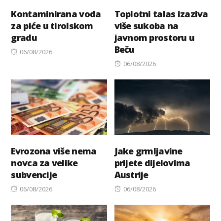
Kontaminirana voda
Toplotni talas izaziva
za piće u tirolskom
više sukoba na
gradu
javnom prostoru u
Beču
Posted
06/08/2026
on
Posted
06/08/2026
on
Evrozona više nema
Jake grmljavine
novca za velike
prijete dijelovima
subvencije
Austrije
Posted
Posted
06/08/2026
06/08/2026
on
on