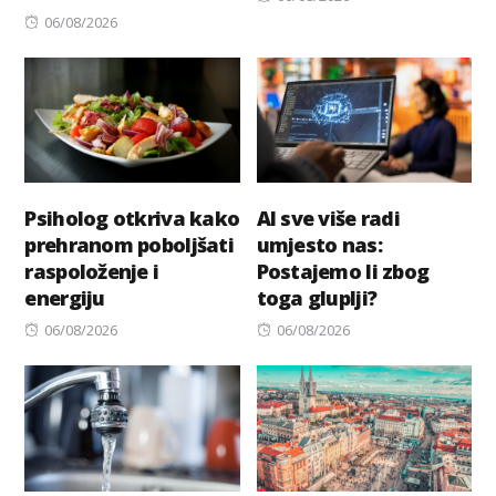
Posted
on
06/08/2026
on
Psiholog otkriva kako
AI sve više radi
prehranom poboljšati
umjesto nas:
raspoloženje i
Postajemo li zbog
energiju
toga gluplji?
Posted
Posted
06/08/2026
06/08/2026
on
on