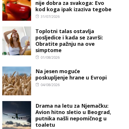
nije dobra za svakoga: Evo
kod koga ipak izaziva tegobe
Posted
31/07/2026
on
Toplotni talas ostavlja
posljedice i kada se završi:
Obratite pažnju na ove
simptome
Posted
01/08/2026
on
Na jesen moguće
poskupljenje hrane u Evropi
Posted
04/08/2026
on
Drama na letu za Njemačku:
Avion hitno sletio u Beograd,
putnika našli nepomičnog u
toaletu