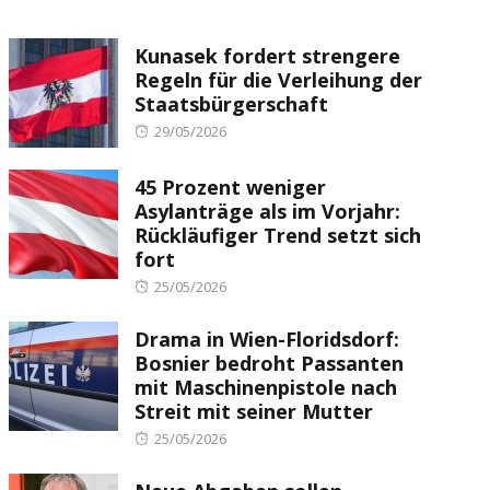
Kunasek fordert strengere
Regeln für die Verleihung der
Staatsbürgerschaft
Posted
29/05/2026
on
45 Prozent weniger
Asylanträge als im Vorjahr:
Rückläufiger Trend setzt sich
fort
Posted
25/05/2026
on
Drama in Wien-Floridsdorf:
Bosnier bedroht Passanten
mit Maschinenpistole nach
Streit mit seiner Mutter
Posted
25/05/2026
on