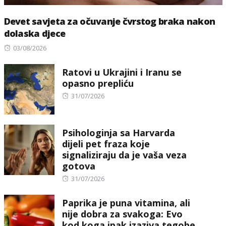
Devet savjeta za očuvanje čvrstog braka nakon
dolaska djece
Posted
03/08/2026
on
Ratovi u Ukrajini i Iranu se
opasno prepliću
Posted
31/07/2026
on
Psihologinja sa Harvarda
dijeli pet fraza koje
signaliziraju da je vaša veza
gotova
Posted
31/07/2026
on
Paprika je puna vitamina, ali
nije dobra za svakoga: Evo
kod koga ipak izaziva tegobe