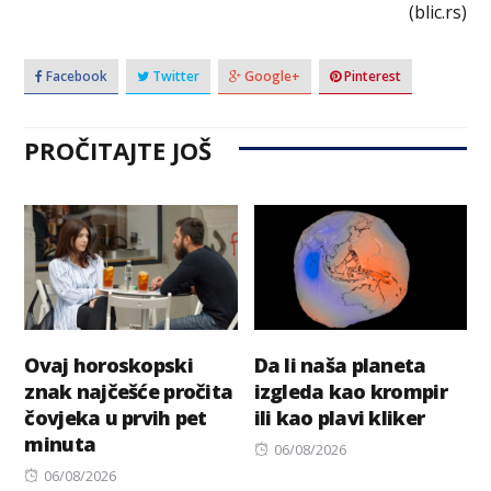
(blic.rs)
Facebook
Twitter
Google+
Pinterest
PROČITAJTE JOŠ
Ovaj horoskopski
Da li naša planeta
znak najčešće pročita
izgleda kao krompir
čovjeka u prvih pet
ili kao plavi kliker
minuta
Posted
06/08/2026
Posted
on
06/08/2026