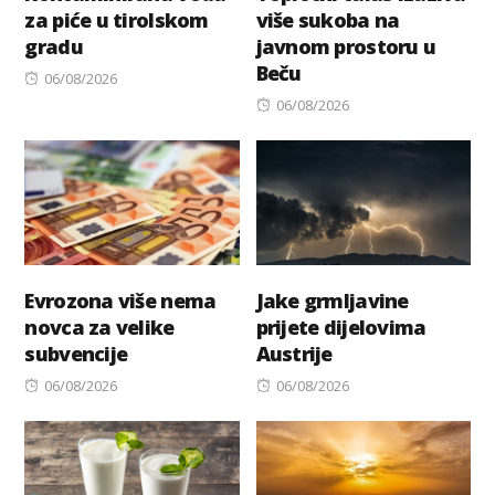
za piće u tirolskom
više sukoba na
gradu
javnom prostoru u
Beču
Posted
06/08/2026
on
Posted
06/08/2026
on
Evrozona više nema
Jake grmljavine
novca za velike
prijete dijelovima
subvencije
Austrije
Posted
Posted
06/08/2026
06/08/2026
on
on