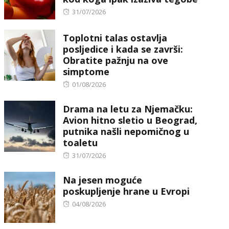
Posted
31/07/2026
on
Toplotni talas ostavlja
posljedice i kada se završi:
Obratite pažnju na ove
simptome
Posted
01/08/2026
on
Drama na letu za Njemačku:
Avion hitno sletio u Beograd,
putnika našli nepomičnog u
toaletu
Posted
31/07/2026
on
Na jesen moguće
poskupljenje hrane u Evropi
Posted
04/08/2026
on