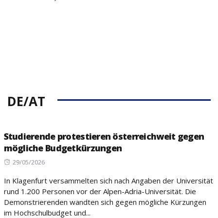
DE/AT
Studierende protestieren österreichweit gegen
mögliche Budgetkürzungen
Posted
29/05/2026
on
In Klagenfurt versammelten sich nach Angaben der Universität
rund 1.200 Personen vor der Alpen-Adria-Universität. Die
Demonstrierenden wandten sich gegen mögliche Kürzungen
im Hochschulbudget und...