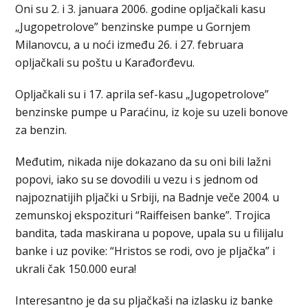
Oni su 2. i 3. januara 2006. godine opljačkali kasu
„Jugopetrolove” benzinske pumpe u Gornjem
Milanovcu, a u noći između 26. i 27. februara
opljačkali su poštu u Karađorđevu.
Opljačkali su i 17. aprila sef-kasu „Jugopetrolove”
benzinske pumpe u Paraćinu, iz koje su uzeli bonove
za benzin.
Međutim, nikada nije dokazano da su oni bili lažni
popovi, iako su se dovodili u vezu i s jednom od
najpoznatijih pljački u Srbiji, na Badnje veče 2004. u
zemunskoj ekspozituri “Raiffeisen banke”. Trojica
bandita, tada maskirana u popove, upala su u filijalu
banke i uz povike: “Hristos se rodi, ovo je pljačka” i
ukrali čak 150.000 eura!
Interesantno je da su pljačkaši na izlasku iz banke