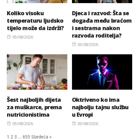
Koliko visoku
Djeca i razvod: Šta se
temperaturu ljudsko
događa među braćom
tijelo može da izdrži?
i sestrama nakon
razvoda roditelja?
Posted
05/08/2026
on
Posted
05/08/2026
on
Šest najboljih dijeta
Oktriveno ko ima
za muškarce, prema
najbolju tajnu službu
nutricionistima
u Evropi
Posted
Posted
05/08/2026
05/08/2026
on
on
1
2
3
…
655
Sljedeća »