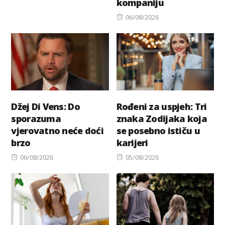
kompaniju
Posted
06/08/2026
on
Džej Di Vens: Do
Rođeni za uspjeh: Tri
sporazuma
znaka Zodijaka koja
vjerovatno neće doći
se posebno ističu u
brzo
karijeri
Posted
Posted
06/08/2026
05/08/2026
on
on