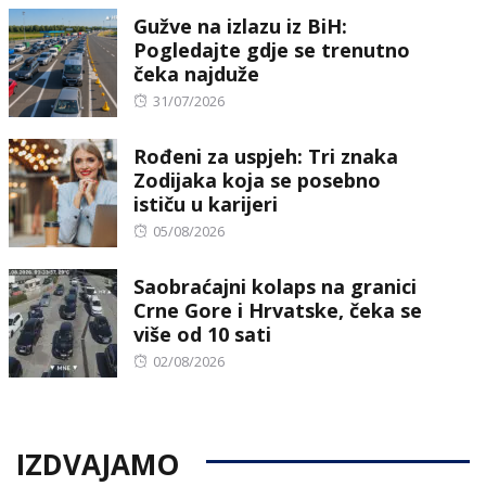
Gužve na izlazu iz BiH:
Pogledajte gdje se trenutno
čeka najduže
Posted
31/07/2026
on
Rođeni za uspjeh: Tri znaka
Zodijaka koja se posebno
ističu u karijeri
Posted
05/08/2026
on
Saobraćajni kolaps na granici
Crne Gore i Hrvatske, čeka se
više od 10 sati
Posted
02/08/2026
on
IZDVAJAMO