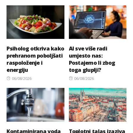
on
Psiholog otkriva kako
AI sve više radi
prehranom poboljšati
umjesto nas:
raspoloženje i
Postajemo li zbog
energiju
toga gluplji?
Posted
Posted
06/08/2026
06/08/2026
on
on
Kontaminirana voda
Toplotni talas izaziva