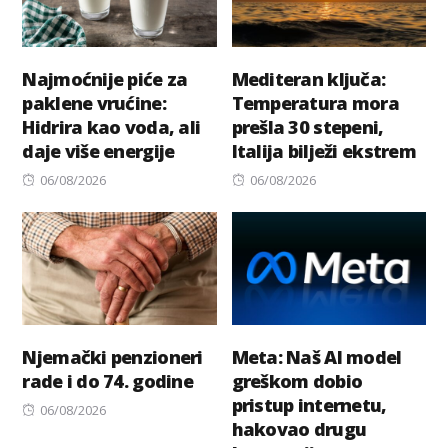
Najmoćnije piće za
Mediteran ključa:
paklene vrućine:
Temperatura mora
Hidrira kao voda, ali
prešla 30 stepeni,
daje više energije
Italija bilježi ekstrem
Posted
Posted
06/08/2026
06/08/2026
on
on
Njemački penzioneri
Meta: Naš AI model
rade i do 74. godine
greškom dobio
pristup internetu,
Posted
06/08/2026
hakovao drugu
on