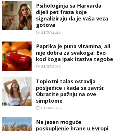
Psihologinja sa Harvarda
dijeli pet fraza koje
signaliziraju da je vaša veza
gotova
Posted
31/07/2026
on
Paprika je puna vitamina, ali
nije dobra za svakoga: Evo
kod koga ipak izaziva tegobe
Posted
31/07/2026
on
Toplotni talas ostavlja
posljedice i kada se završi:
Obratite pažnju na ove
simptome
Posted
01/08/2026
on
Na jesen moguće
poskupljenje hrane u Evropi