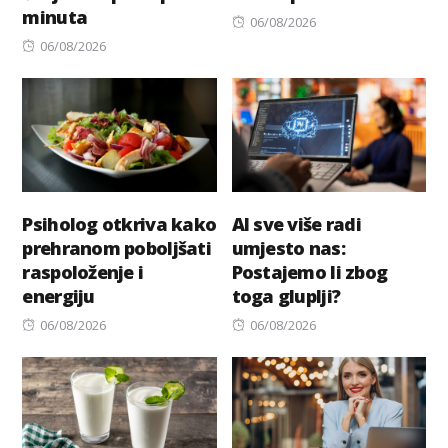
minuta
Posted
06/08/2026
Posted
on
06/08/2026
on
Psiholog otkriva kako
AI sve više radi
prehranom poboljšati
umjesto nas:
raspoloženje i
Postajemo li zbog
energiju
toga gluplji?
Posted
Posted
06/08/2026
06/08/2026
on
on