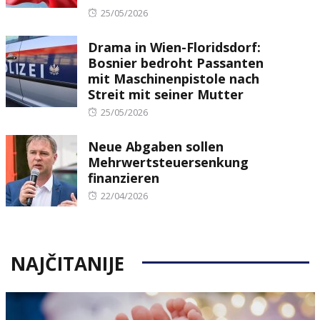
Posted
25/05/2026
on
Drama in Wien-Floridsdorf:
Bosnier bedroht Passanten
mit Maschinenpistole nach
Streit mit seiner Mutter
Posted
25/05/2026
on
Neue Abgaben sollen
Mehrwertsteuersenkung
finanzieren
Posted
22/04/2026
on
NAJČITANIJE