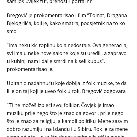
sam još uvijek tu“, prenosi Tportal.hr.
Bregović je prokomentarisao i film “Toma“, Dragana
Bjelogrlića, koji je, kako smatra, podsjetnik na to ko
smo.
“Ima neku kič toplinu koja nedostaje. Ova generacija,
svi imaju neke nove salone koje su uredili, a zapravo
u kuhinji nam i dalje smrdi na kiseli kupus“,
prokomentarisao je.
Upitan o nadahnuću koje dobija iz folk muzike, te da
li je on taj koji je uveo folk u rok, Bregović odgovara:
“Ti ne možeš izbjeći svoj folklor. Čovjek je imao
muziku prije nego što je znao da govori, prije nego
što je znao za religiju, a kamoli politiku. Mene sasvim
dobro razumiju i na Islandu i u Sibiru. Rok je za mene
samo odjeća – ovo što danas radim nije ništa manje