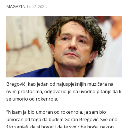
MAGAZIN
14. 12. 2021.
Bregović, kao jedan od najuspješnijih muzičara na
ovim prostorima, odgovorio je na uvodno pitanje da li
se umorio od rokenrola.
“Nisam ja bio umoran od rokenrola, ja sam bio
umoran od toga da budem Goran Bregović. Sve ono
što sanjaš, da si bogat i da te sve ribe hoće, nakon