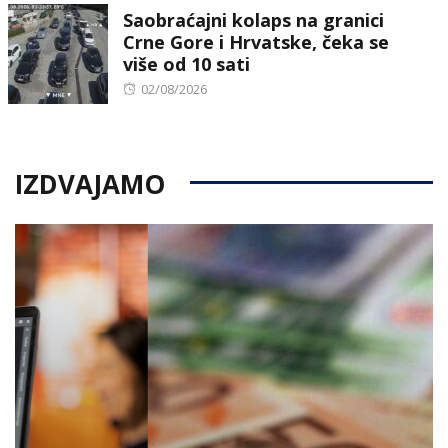
Saobraćajni kolaps na granici
Crne Gore i Hrvatske, čeka se
više od 10 sati
Posted
02/08/2026
on
IZDVAJAMO