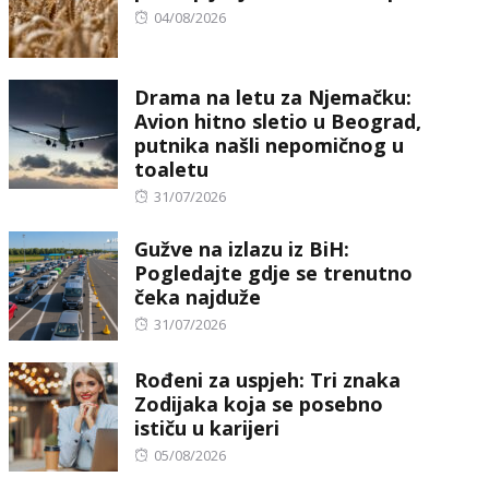
Posted
04/08/2026
on
Drama na letu za Njemačku:
Avion hitno sletio u Beograd,
putnika našli nepomičnog u
toaletu
Posted
31/07/2026
on
Gužve na izlazu iz BiH:
Pogledajte gdje se trenutno
čeka najduže
Posted
31/07/2026
on
Rođeni za uspjeh: Tri znaka
Zodijaka koja se posebno
ističu u karijeri
Posted
05/08/2026
on