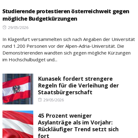
Studierende protestieren österreichweit gegen
mögliche Budgetkürzungen
Posted
29/05/2026
on
In Klagenfurt versammelten sich nach Angaben der Universität
rund 1.200 Personen vor der Alpen-Adria-Universität. Die
Demonstrierenden wandten sich gegen mögliche Kürzungen
im Hochschulbudget und...
Kunasek fordert strengere
Regeln für die Verleihung der
Staatsbürgerschaft
Posted
29/05/2026
on
45 Prozent weniger
Asylanträge als im Vorjahr:
Rückläufiger Trend setzt sich
fort