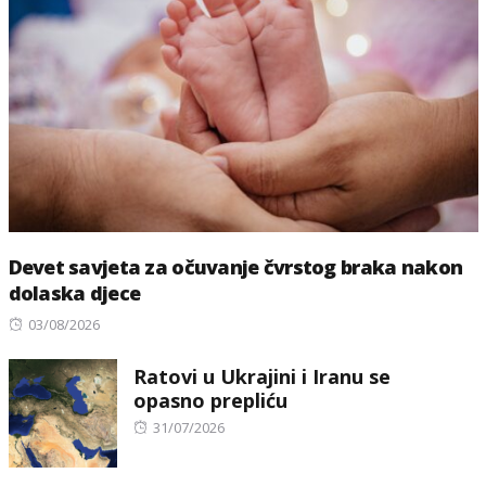
Devet savjeta za očuvanje čvrstog braka nakon
dolaska djece
Posted
03/08/2026
on
Ratovi u Ukrajini i Iranu se
opasno prepliću
Posted
31/07/2026
on