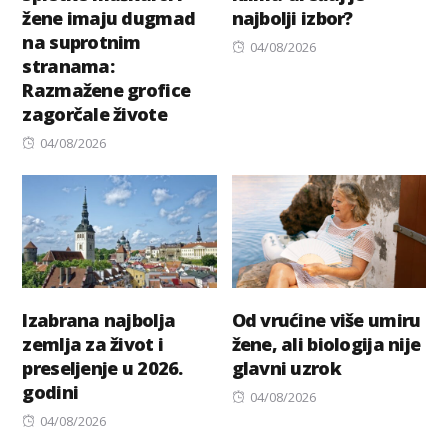
žene imaju dugmad
najbolji izbor?
na suprotnim
Posted
04/08/2026
stranama:
on
Razmažene grofice
zagorčale živote
Posted
04/08/2026
on
Izabrana najbolja
Od vrućine više umiru
zemlja za život i
žene, ali biologija nije
preseljenje u 2026.
glavni uzrok
godini
Posted
04/08/2026
Posted
on
04/08/2026
on