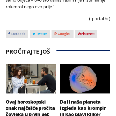
rokenrol nego ovo prije.“
(tportal.hr)
Facebook
Twitter
Google+
Pinterest
PROČITAJTE JOŠ
Ovaj horoskopski
Da li naša planeta
znak najčešće pročita
izgleda kao krompir
čovjeka u prvih pet
ili kao plavi kliker