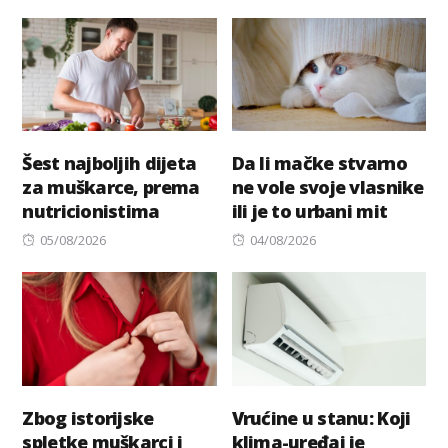
on
Šest najboljih dijeta
Da li mačke stvarno
za muškarce, prema
ne vole svoje vlasnike
nutricionistima
ili je to urbani mit
Posted
Posted
05/08/2026
04/08/2026
on
on
Zbog istorijske
Vrućine u stanu: Koji
spletke muškarci i
klima-uređaj je