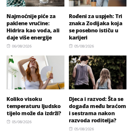
Najmoćnije piće za
Rođeni za uspjeh: Tri
paklene vrućine:
znaka Zodijaka koja
Hidrira kao voda, ali
se posebno ističu u
daje više energije
karijeri
Posted
Posted
06/08/2026
05/08/2026
on
on
Koliko visoku
Djeca i razvod: Šta se
temperaturu ljudsko
događa među braćom
tijelo može da izdrži?
i sestrama nakon
razvoda roditelja?
Posted
05/08/2026
on
Posted
05/08/2026