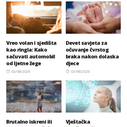
Vreo volan i sjedišta
Devet savjeta za
kao ringla: Kako
očuvanje čvrstog
sačuvati automobil
braka nakon dolaska
od ljetne žege
djece
Posted
Posted
03/08/2026
03/08/2026
on
on
Brutalno iskreni ili
Vještačka