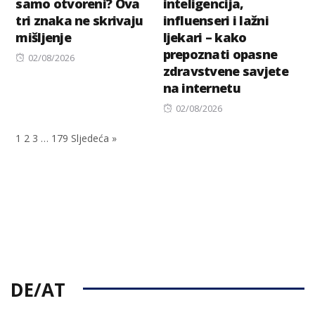
samo otvoreni? Ova
inteligencija,
tri znaka ne skrivaju
influenseri i lažni
mišljenje
ljekari – kako
prepoznati opasne
Posted
02/08/2026
zdravstvene savjete
on
na internetu
Posted
02/08/2026
on
1
2
3
…
179
Sljedeća »
DE/AT