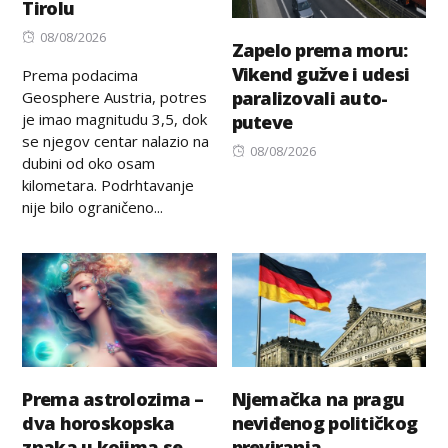
Tirolu
Posted
08/08/2026
Zapelo prema moru:
on
Vikend gužve i udesi
Prema podacima
paralizovali auto-
Geosphere Austria, potres
je imao magnitudu 3,5, dok
puteve
se njegov centar nalazio na
Posted
08/08/2026
dubini od oko osam
on
kilometara. Podrhtavanje
nije bilo ograničeno...
Prema astrolozima –
Njemačka na pragu
dva horoskopska
neviđenog političkog
znaka u kojima se
previranja