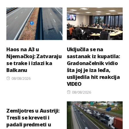
Haos na A3 u
Uključila se na
Njemačkoj: Zatvaraju
sastanak iz kupatila:
se trake i izlazi ka
Gradonačelnik vidio
Balkanu
šta joj je iza leđa,
uslijedila hit reakcija
Posted
08/08/2026
VIDEO
on
Posted
08/08/2026
on
Zemljotres u Austriji:
Tresli se kreveti i
padali predmeti u