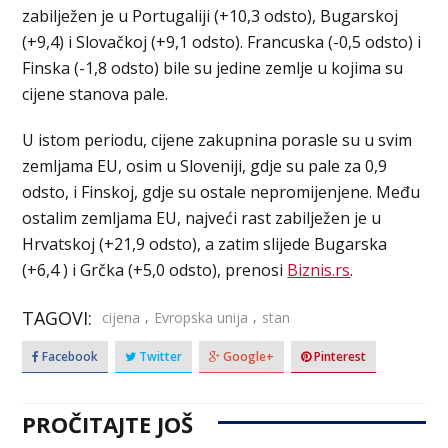
zabilježen je u Portugaliji (+10,3 odsto), Bugarskoj
(+9,4) i Slovačkoj (+9,1 odsto). Francuska (-0,5 odsto) i
Finska (-1,8 odsto) bile su jedine zemlje u kojima su
cijene stanova pale.
U istom periodu, cijene zakupnina porasle su u svim
zemljama EU, osim u Sloveniji, gdje su pale za 0,9
odsto, i Finskoj, gdje su ostale nepromijenjene. Među
ostalim zemljama EU, najveći rast zabilježen je u
Hrvatskoj (+21,9 odsto), a zatim slijede Bugarska
(+6,4 ) i Grčka (+5,0 odsto), prenosi
Biznis.rs
.
TAGOVI:
,
,
cijena
Evropska unija
stan
Facebook
Twitter
Google+
Pinterest
PROČITAJTE JOŠ