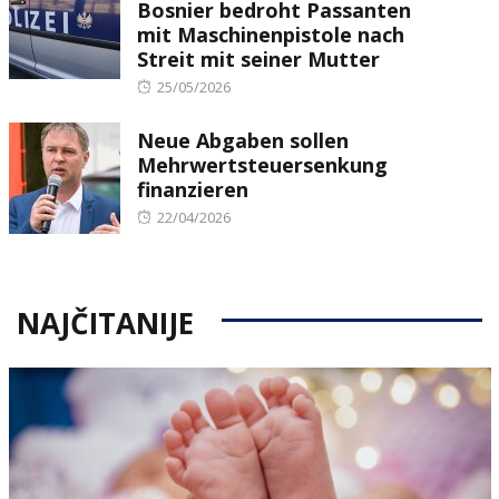
Bosnier bedroht Passanten
mit Maschinenpistole nach
Streit mit seiner Mutter
Posted
25/05/2026
on
Neue Abgaben sollen
Mehrwertsteuersenkung
finanzieren
Posted
22/04/2026
on
NAJČITANIJE