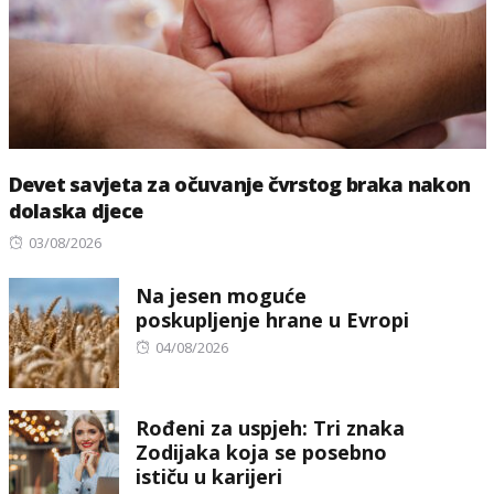
Devet savjeta za očuvanje čvrstog braka nakon
dolaska djece
Posted
03/08/2026
on
Na jesen moguće
poskupljenje hrane u Evropi
Posted
04/08/2026
on
Rođeni za uspjeh: Tri znaka
Zodijaka koja se posebno
ističu u karijeri