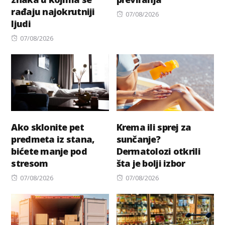
rađaju najokrutniji
Posted
07/08/2026
ljudi
on
Posted
07/08/2026
on
Ako sklonite pet
Krema ili sprej za
predmeta iz stana,
sunčanje?
bićete manje pod
Dermatolozi otkrili
stresom
šta je bolji izbor
Posted
Posted
07/08/2026
07/08/2026
on
on