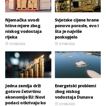
Njemačka uvodi
Svjetske cijene hrane
hitne mjere zbog
ponovo porasle, evo i
niskog vodostaja
šta je najviše
rijeka
poskupjelo
Posted
Posted
07/08/2026
07/08/2026
on
on
Jedna zemlja drži
Energetski problemi
gotovo četvrtinu
zbog niskog
ekonomije EU: Novi
vodostaja Dunava
podaci otkrivaju ko
Posted
07/08/2026