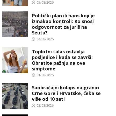
Posted
05/08/2026
on
Politički plan ili haos koji je
izmakao kontroli: Ko snosi
odgovornost za juriš na
Seutu?
Posted
04/08/2026
on
Toplotni talas ostavlja
posljedice i kada se završi:
Obratite pažnju na ove
simptome
Posted
01/08/2026
on
Saobraćajni kolaps na granici
Crne Gore i Hrvatske, čeka se
više od 10 sati
Posted
02/08/2026
on