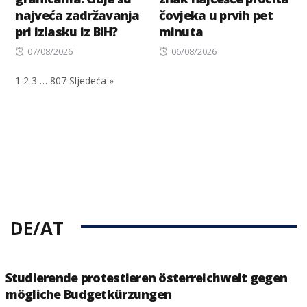
najveća zadržavanja
čovjeka u prvih pet
pri izlasku iz BiH?
minuta
Posted
Posted
07/08/2026
06/08/2026
on
on
1
2
3
…
807
Sljedeća »
DE/AT
Studierende protestieren österreichweit gegen
mögliche Budgetkürzungen