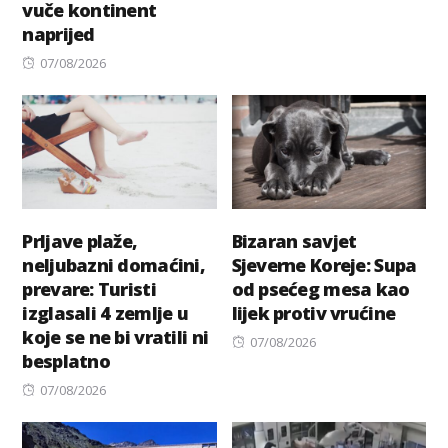
vuče kontinent
on
naprijed
Posted
07/08/2026
on
Prljave plaže,
Bizaran savjet
neljubazni domaćini,
Sjeverne Koreje: Supa
prevare: Turisti
od psećeg mesa kao
izglasali 4 zemlje u
lijek protiv vrućine
koje se ne bi vratili ni
Posted
07/08/2026
besplatno
on
Posted
07/08/2026
on