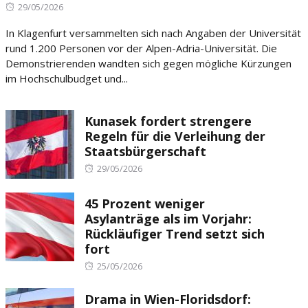
Posted
29/05/2026
on
In Klagenfurt versammelten sich nach Angaben der Universität
rund 1.200 Personen vor der Alpen-Adria-Universität. Die
Demonstrierenden wandten sich gegen mögliche Kürzungen
im Hochschulbudget und...
Kunasek fordert strengere
Regeln für die Verleihung der
Staatsbürgerschaft
Posted
29/05/2026
on
45 Prozent weniger
Asylanträge als im Vorjahr:
Rückläufiger Trend setzt sich
fort
Posted
25/05/2026
on
Drama in Wien-Floridsdorf: