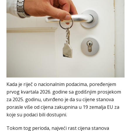
Kada je riječ o nacionalnim podacima, poređenjem
prvog kvartala 2026. godine sa godišnjim prosjekom
za 2025. godinu, utvrđeno je da su cijene stanova
porasle više od cijena zakupnina u 19 zemalja EU za
koje su podaci bili dostupni.
Tokom tog perioda, najveći rast cijena stanova