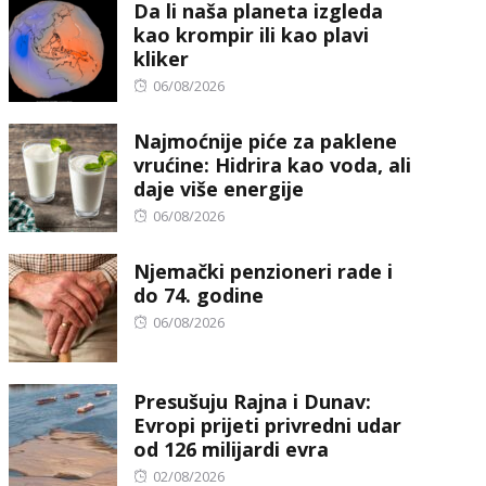
Da li naša planeta izgleda
kao krompir ili kao plavi
kliker
Posted
06/08/2026
on
Najmoćnije piće za paklene
vrućine: Hidrira kao voda, ali
daje više energije
Posted
06/08/2026
on
Njemački penzioneri rade i
do 74. godine
Posted
06/08/2026
on
Presušuju Rajna i Dunav:
Evropi prijeti privredni udar
od 126 milijardi evra
Posted
02/08/2026