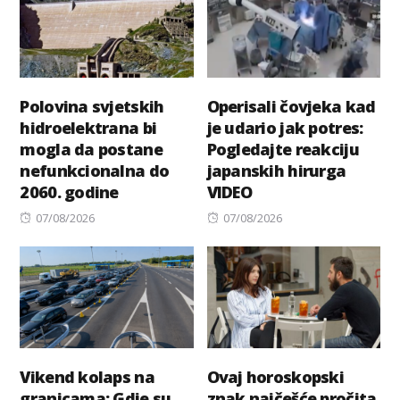
Polovina svjetskih
Operisali čovjeka kad
hidroelektrana bi
je udario jak potres:
mogla da postane
Pogledajte reakciju
nefunkcionalna do
japanskih hirurga
2060. godine
VIDEO
Posted
Posted
07/08/2026
07/08/2026
on
on
Vikend kolaps na
Ovaj horoskopski
granicama: Gdje su
znak najčešće pročita