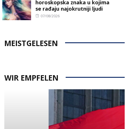
horoskopska znaka u kojima
se rađaju najokrutniji ljudi
Posted
07/08/2026
on
MEISTGELESEN
WIR EMPFELEN