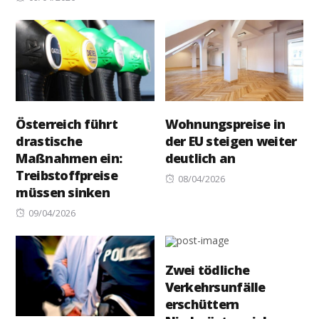
on
Österreich führt
Wohnungspreise in
drastische
der EU steigen weiter
Maßnahmen ein:
deutlich an
Treibstoffpreise
Posted
08/04/2026
müssen sinken
on
Posted
09/04/2026
on
Zwei tödliche
Verkehrsunfälle
erschüttern