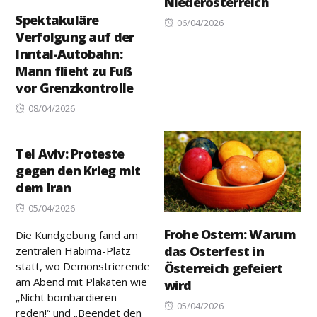
Niederösterreich
Spektakuläre
Posted
06/04/2026
Verfolgung auf der
on
Inntal-Autobahn:
Mann flieht zu Fuß
vor Grenzkontrolle
Posted
08/04/2026
on
Tel Aviv: Proteste
gegen den Krieg mit
dem Iran
Posted
05/04/2026
on
Frohe Ostern: Warum
Die Kundgebung fand am
das Osterfest in
zentralen Habima-Platz
statt, wo Demonstrierende
Österreich gefeiert
am Abend mit Plakaten wie
wird
„Nicht bombardieren –
Posted
05/04/2026
reden!“ und „Beendet den