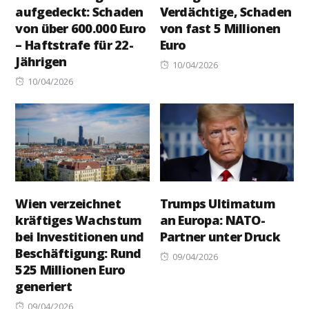
aufgedeckt: Schaden
Verdächtige, Schaden
von über 600.000 Euro
von fast 5 Millionen
– Haftstrafe für 22-
Euro
Jährigen
Posted
10/04/2026
Posted
on
10/04/2026
on
Wien verzeichnet
Trumps Ultimatum
kräftiges Wachstum
an Europa: NATO-
bei Investitionen und
Partner unter Druck
Beschäftigung: Rund
Posted
09/04/2026
525 Millionen Euro
on
generiert
Posted
09/04/2026