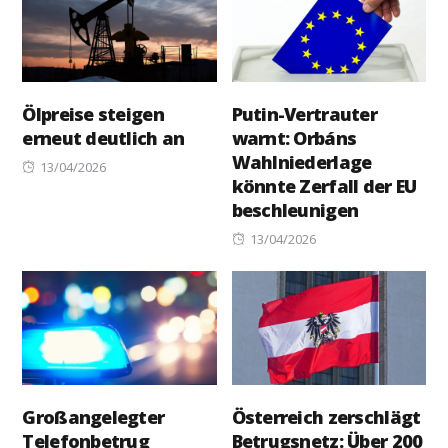
Ölpreise steigen
Putin-Vertrauter
erneut deutlich an
warnt: Orbáns
Wahlniederlage
Posted
13/04/2026
könnte Zerfall der EU
on
beschleunigen
Posted
13/04/2026
on
Großangelegter
Österreich zerschlägt
Telefonbetrug
Betrugsnetz: Über 200