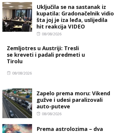
Uključila se na sastanak iz
kupatila: Gradonačelnik vidio
šta joj je iza leđa, uslijedila
hit reakcija VIDEO
Posted
08/08/2026
on
Zemljotres u Austriji: Tresli
se kreveti i padali predmeti u
Tirolu
Posted
08/08/2026
on
Zapelo prema moru: Vikend
gužve i udesi paralizovali
auto-puteve
Posted
08/08/2026
on
Prema astrolozima – dva