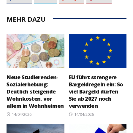
MEHR DAZU
Neue Studierenden-
EU führt strengere
Sozialerhebung:
Bargeldregeln ein: So
Deutlich steigende
viel Bargeld dürfen
Wohnkosten, vor
Sie ab 2027 noch
allem in Wohnheimen
verwenden
Posted
Posted
14/04/2026
14/04/2026
on
on