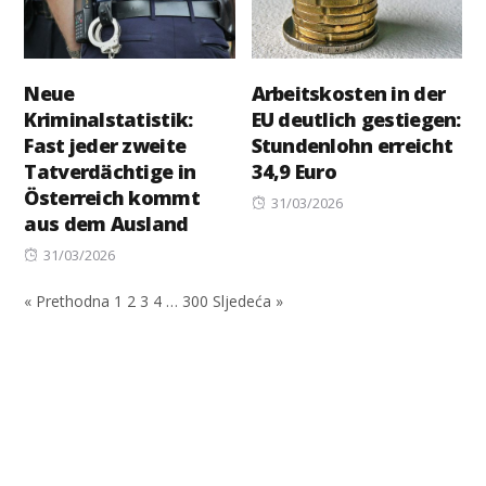
Neue
Arbeitskosten in der
Kriminalstatistik:
EU deutlich gestiegen:
Fast jeder zweite
Stundenlohn erreicht
Tatverdächtige in
34,9 Euro
Österreich kommt
Posted
31/03/2026
aus dem Ausland
on
Posted
31/03/2026
on
« Prethodna
1
2
3
4
…
300
Sljedeća »