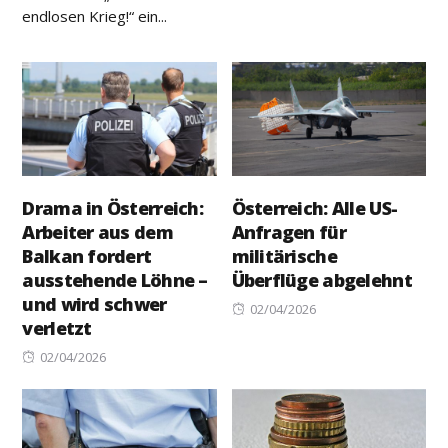
on
endlosen Krieg!“ ein...
Drama in Österreich:
Österreich: Alle US-
Arbeiter aus dem
Anfragen für
Balkan fordert
militärische
ausstehende Löhne –
Überflüge abgelehnt
und wird schwer
Posted
02/04/2026
verletzt
on
Posted
02/04/2026
on