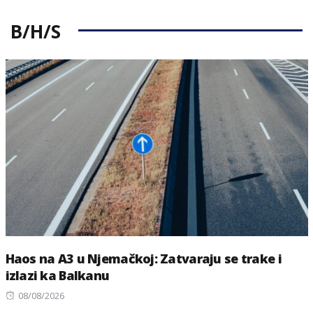
B/H/S
Haos na A3 u Njemačkoj: Zatvaraju se trake i
izlazi ka Balkanu
Posted
08/08/2026
on