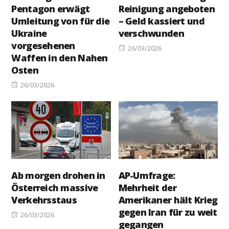
Pentagon erwägt
Reinigung angeboten
Umleitung von für die
– Geld kassiert und
Ukraine
verschwunden
vorgesehenen
Posted
26/03/2026
Waffen in den Nahen
on
Osten
Posted
26/03/2026
on
Ab morgen drohen in
AP-Umfrage:
Österreich massive
Mehrheit der
Verkehrsstaus
Amerikaner hält Krieg
gegen Iran für zu weit
Posted
26/03/2026
gegangen
on