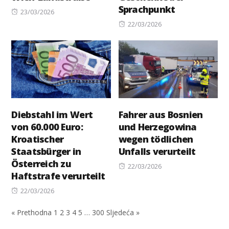
Sprachpunkt
Posted
23/03/2026
on
Posted
22/03/2026
on
Diebstahl im Wert
Fahrer aus Bosnien
von 60.000 Euro:
und Herzegowina
Kroatischer
wegen tödlichen
Staatsbürger in
Unfalls verurteilt
Österreich zu
Posted
22/03/2026
Haftstrafe verurteilt
on
Posted
22/03/2026
on
« Prethodna
1
2
3
4
5
…
300
Sljedeća »