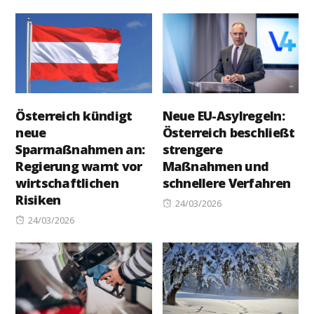
Österreich kündigt
Neue EU-Asylregeln:
neue
Österreich beschließt
Sparmaßnahmen an:
strengere
Regierung warnt vor
Maßnahmen und
wirtschaftlichen
schnellere Verfahren
Risiken
Posted
24/03/2026
Posted
on
24/03/2026
on