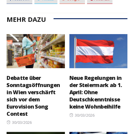
MEHR DAZU
Debatte über
Neue Regelungen in
Sonntagsöffnungen
der Steiermark ab 1.
in Wien verschärft
April: Ohne
sich vor dem
Deutschkenntnisse
Eurovision Song
keine Wohnbeihilfe
Contest
Posted
30/03/2026
Posted
on
30/03/2026
on