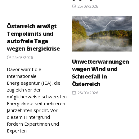
Posted
25/03/2026
on
Österreich erwägt
Tempolimits und
autofreie Tage
wegen Energiekrise
Posted
25/03/2026
Unwetterwarnungen
on
wegen Wind und
Davor warnt die
Schneefall in
Internationale
Energieagentur (IEA), die
Österreich
zugleich vor der
Posted
25/03/2026
möglicherweise schwersten
on
Energiekrise seit mehreren
Jahrzehnten spricht. Vor
diesem Hintergrund
fordern Expertinnen und
Experten...