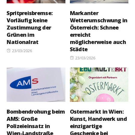
Spritpreisbremse:
Markanter
Vorläufig keine
Wetterumschwung in
Zustimmung der
Österreich: Schnee
Grünen im
erreicht
Nationalrat
möglicherweise auch
Städte
Posted
23/03/2026
on
Posted
23/03/2026
on
Bombendrohung beim
Ostermarkt in Wien:
AMS: Große
Kunst, Handwerk und
Polizeieinsatz in
einzigartige
Wien-Landstraße
Geschenke bei