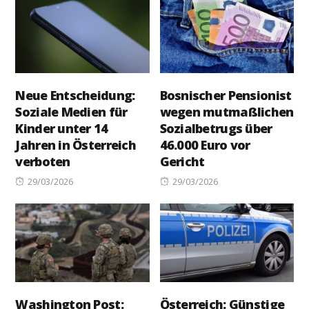
Neue Entscheidung:
Bosnischer Pensionist
Soziale Medien für
wegen mutmaßlichen
Kinder unter 14
Sozialbetrugs über
Jahren in Österreich
46.000 Euro vor
verboten
Gericht
Posted
Posted
29/03/2026
29/03/2026
on
on
Washington Post:
Österreich: Günstige