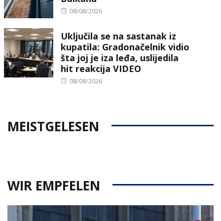
Posted
08/08/2026
on
Uključila se na sastanak iz
kupatila: Gradonačelnik vidio
šta joj je iza leđa, uslijedila
hit reakcija VIDEO
Posted
08/08/2026
on
MEISTGELESEN
WIR EMPFELEN