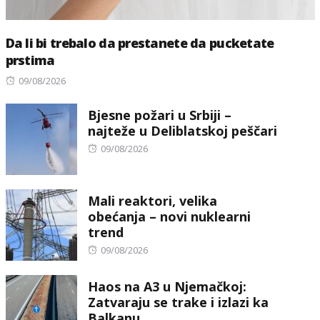
Da li bi trebalo da prestanete da pucketate
prstima
Posted
09/08/2026
on
Bjesne požari u Srbiji –
najteže u Deliblatskoj peščari
Posted
09/08/2026
on
Mali reaktori, velika
obećanja – novi nuklearni
trend
Posted
09/08/2026
on
Haos na A3 u Njemačkoj:
Zatvaraju se trake i izlazi ka
Balkanu