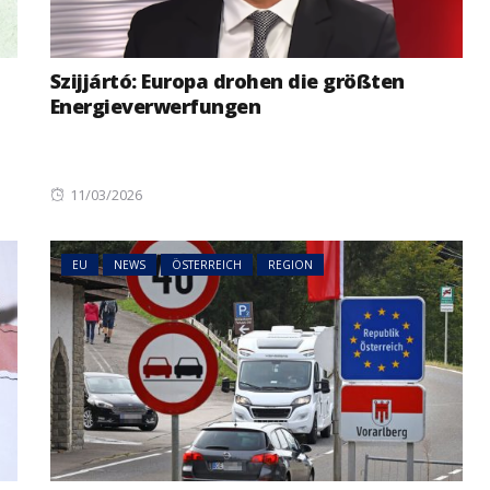
Szijjártó: Europa drohen die größten
Energieverwerfungen
Posted
11/03/2026
on
EU
NEWS
ÖSTERREICH
REGION