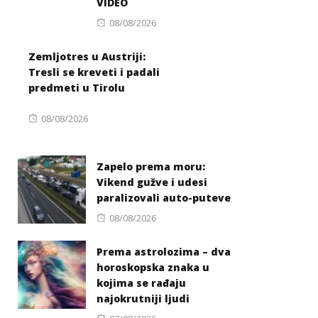
VIDEO
Posted
08/08/2026
on
Zemljotres u Austriji:
Tresli se kreveti i padali
predmeti u Tirolu
Posted
08/08/2026
on
Zapelo prema moru:
Vikend gužve i udesi
paralizovali auto-puteve
Posted
08/08/2026
on
Prema astrolozima – dva
horoskopska znaka u
kojima se rađaju
najokrutniji ljudi
Posted