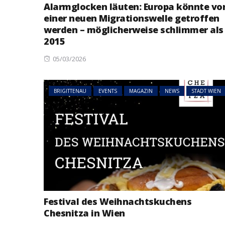
Alarmglocken läuten: Europa könnte vo
einer neuen Migrationswelle getroffen
werden – möglicherweise schlimmer als
2015
Posted
05/03/2026
on
BRIGITTENAU
EVENTS
MAGAZIN
NEWS
STADT WIEN
Festival des Weihnachtskuchens
Chesnitza in Wien