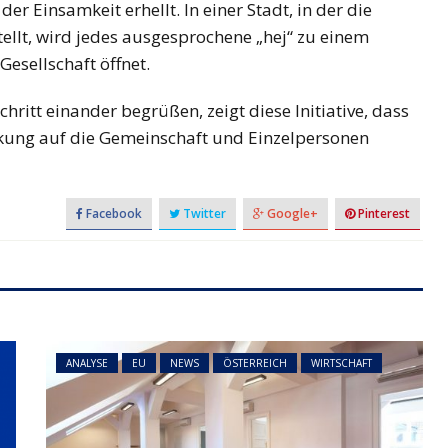
der Einsamkeit erhellt. In einer Stadt, in der die
llt, wird jedes ausgesprochene „hej“ zu einem
Gesellschaft öffnet.
hritt einander begrüßen, zeigt diese Initiative, dass
irkung auf die Gemeinschaft und Einzelpersonen
NEWS
ÖSTERREICH
ger
im Vorjahr:
Studierende protestieren
nd setzt
österreichweit gegen
Facebook
Twitter
Google+
Pinterest
mögliche Budgetkürzungen
ANALYSE
EU
NEWS
ÖSTERREICH
WIRTSCHAFT