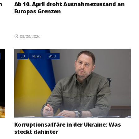
n
Ab 10. April droht Ausnahmezustand an
Europas Grenzen
Posted
03/03/2026
on
EU
NEWS
WELT
Korruptionsaffäre in der Ukraine: Was
steckt dahinter