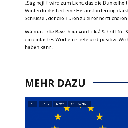
„Säg hej! !“ wird zum Licht, das die Dunkelheit 
Winterdunkelheit eine Herausforderung darste
Schlüssel, der die Türen zu einer herzlicheren 
Während die Bewohner von Luleå Schritt für Sc
NEWS
ÖSTERREICH
ein einfaches Wort eine tiefe und positive W
45 Prozent weni
haben kann.
Asylanträge als 
Rückläufiger Tre
sich fort
MEHR DAZU
EU
GELD
NEWS
WIRTSCHAFT