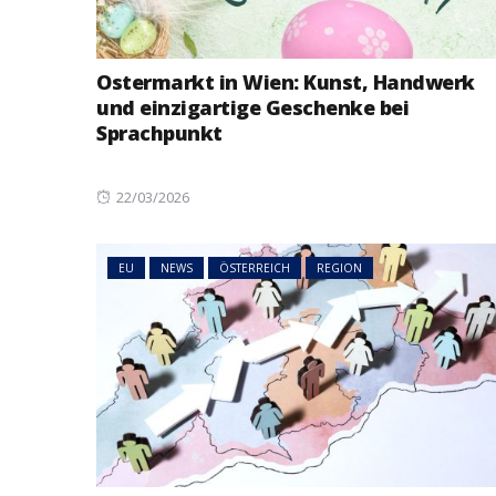
Ostermarkt in Wien: Kunst, Handwerk
und einzigartige Geschenke bei
Sprachpunkt
Posted
22/03/2026
on
EU
NEWS
ÖSTERREICH
REGION