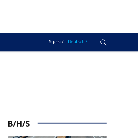
Srpski /
Deutsch /
B/H/S