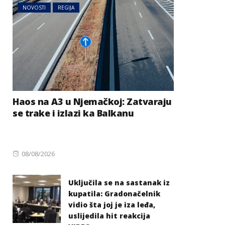
NOVOSTI
REGIJA
Haos na A3 u Njemačkoj: Zatvaraju
se trake i izlazi ka Balkanu
Posted
08/08/2026
on
Uključila se na sastanak iz
kupatila: Gradonačelnik
vidio šta joj je iza leđa,
uslijedila hit reakcija