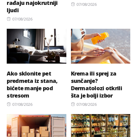
rađaju najokrutniji
Posted
07/08/2026
ljudi
on
Posted
07/08/2026
on
Ako sklonite pet
Krema ili sprej za
predmeta iz stana,
sunčanje?
bićete manje pod
Dermatolozi otkrili
stresom
šta je bolji izbor
Posted
Posted
07/08/2026
07/08/2026
on
on