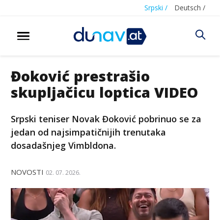
Srpski /
Deutsch /
Đoković prestrašio
skupljačicu loptica VIDEO
Srpski teniser Novak Đoković pobrinuo se za
jedan od najsimpatičnijih trenutaka
dosadašnjeg Vimbldona.
NOVOSTI
02. 07. 2026.