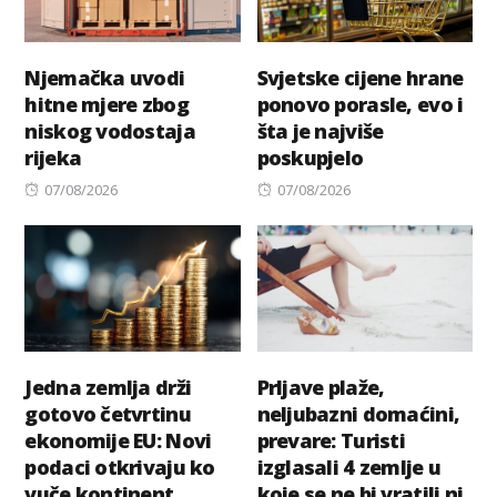
Njemačka uvodi
Svjetske cijene hrane
hitne mjere zbog
ponovo porasle, evo i
niskog vodostaja
šta je najviše
rijeka
poskupjelo
Posted
Posted
07/08/2026
07/08/2026
on
on
Jedna zemlja drži
Prljave plaže,
gotovo četvrtinu
neljubazni domaćini,
ekonomije EU: Novi
prevare: Turisti
podaci otkrivaju ko
izglasali 4 zemlje u
vuče kontinent
koje se ne bi vratili ni