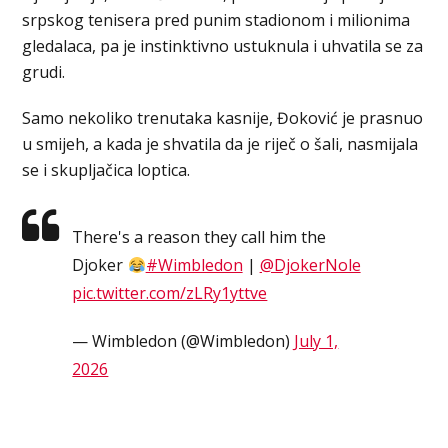
srpskog tenisera pred punim stadionom i milionima
gledalaca, pa je instinktivno ustuknula i uhvatila se za
grudi.
Samo nekoliko trenutaka kasnije, Đoković je prasnuo
u smijeh, a kada je shvatila da je riječ o šali, nasmijala
se i skupljačica loptica.
There's a reason they call him the
Djoker
#Wimbledon
|
@DjokerNole
pic.twitter.com/zLRy1yttve
— Wimbledon (@Wimbledon)
July 1,
2026