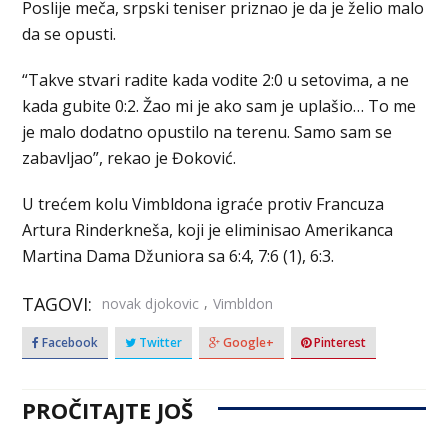
Poslije meča, srpski teniser priznao je da je želio malo
da se opusti.
“Takve stvari radite kada vodite 2:0 u setovima, a ne
kada gubite 0:2. Žao mi je ako sam je uplašio… To me
je malo dodatno opustilo na terenu. Samo sam se
zabavljao”, rekao je Đoković.
U trećem kolu Vimbldona igraće protiv Francuza
Artura Rinderkneša, koji je eliminisao Amerikanca
Martina Dama Džuniora sa 6:4, 7:6 (1), 6:3.
TAGOVI:
,
novak djokovic
Vimbldon
Facebook
Twitter
Google+
Pinterest
PROČITAJTE JOŠ