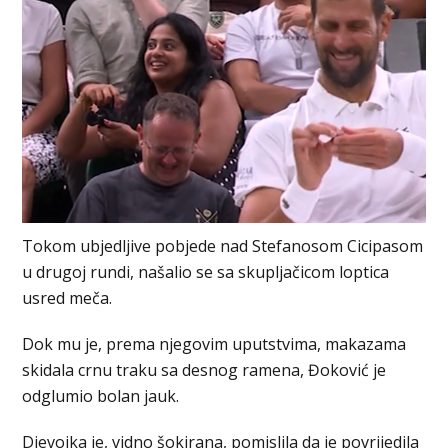
Tokom ubjedljive pobjede nad Stefanosom Cicipasom
u drugoj rundi, našalio se sa skupljačicom loptica
usred meča.
Dok mu je, prema njegovim uputstvima, makazama
skidala crnu traku sa desnog ramena, Đoković je
odglumio bolan jauk.
Djevojka je, vidno šokirana, pomislila da je povrijedila