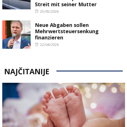
Streit mit seiner Mutter
Posted
25/05/2026
on
Neue Abgaben sollen
Mehrwertsteuersenkung
finanzieren
Posted
22/04/2026
on
NAJČITANIJE