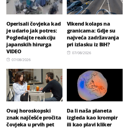
Operisali čovjeka kad
Vikend kolaps na
je udario jak potres:
granicama: Gdje su
Pogledajte reakciju
najveća zadržavanja
japanskih hirurga
pri izlasku iz BiH?
VIDEO
Posted
07/08/2026
Posted
on
07/08/2026
on
Ovaj horoskopski
Da li naša planeta
znak najčešće pročita
izgleda kao krompir
čovjeka u prvih pet
ili kao plavi kliker