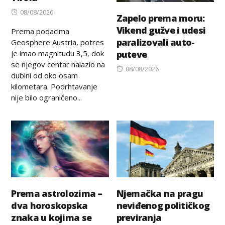
Posted
08/08/2026
Zapelo prema moru:
on
Vikend gužve i udesi
Prema podacima
paralizovali auto-
Geosphere Austria, potres
je imao magnitudu 3,5, dok
puteve
se njegov centar nalazio na
Posted
08/08/2026
dubini od oko osam
on
kilometara. Podrhtavanje
nije bilo ograničeno...
Prema astrolozima –
Njemačka na pragu
dva horoskopska
neviđenog političkog
znaka u kojima se
previranja