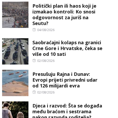
Politički plan ili haos koji je
izmakao kontroli: Ko snosi
odgovornost za juriš na
Seutu?
Posted
04/08/2026
on
Saobraćajni kolaps na granici
Crne Gore i Hrvatske, čeka se
više od 10 sati
Posted
02/08/2026
on
Presušuju Rajna i Dunav:
Evropi prijeti privredni udar
od 126 milijardi evra
Posted
02/08/2026
on
Djeca i razvod: Šta se događa
među braćom i sestrama
nakon razvoda roditelja?