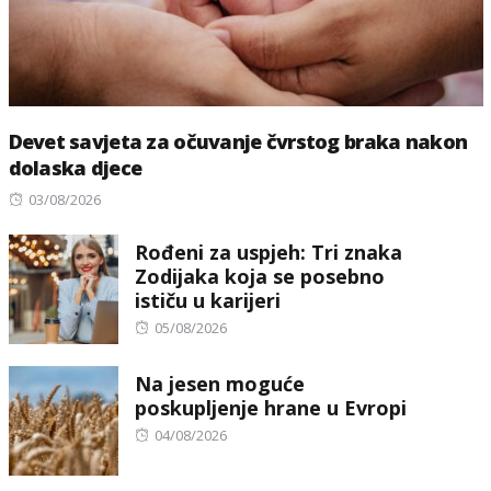
Devet savjeta za očuvanje čvrstog braka nakon
dolaska djece
Posted
03/08/2026
on
Rođeni za uspjeh: Tri znaka
Zodijaka koja se posebno
ističu u karijeri
Posted
05/08/2026
on
Na jesen moguće
poskupljenje hrane u Evropi
Posted
04/08/2026
on