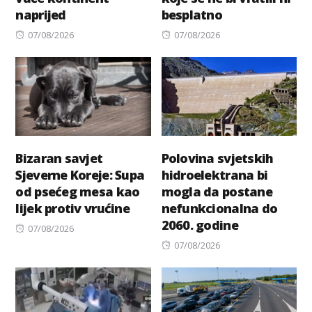
naprijed
besplatno
Posted
Posted
07/08/2026
07/08/2026
on
on
Bizaran savjet
Polovina svjetskih
Sjeverne Koreje: Supa
hidroelektrana bi
od psećeg mesa kao
mogla da postane
lijek protiv vrućine
nefunkcionalna do
2060. godine
Posted
07/08/2026
on
Posted
07/08/2026
on