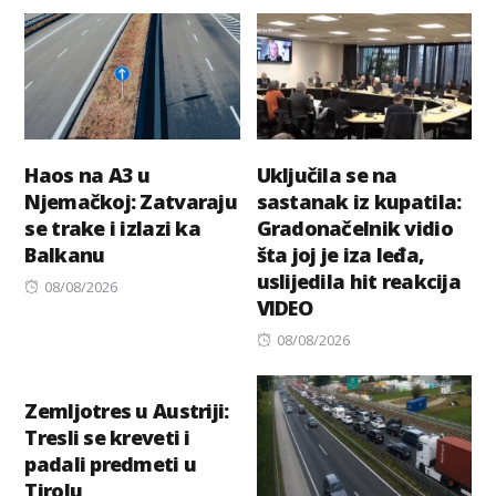
Haos na A3 u
Uključila se na
Njemačkoj: Zatvaraju
sastanak iz kupatila:
se trake i izlazi ka
Gradonačelnik vidio
Balkanu
šta joj je iza leđa,
uslijedila hit reakcija
Posted
08/08/2026
VIDEO
on
Posted
08/08/2026
on
Zemljotres u Austriji:
Tresli se kreveti i
padali predmeti u
Tirolu