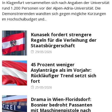
In Klagenfurt versammelten sich nach Angaben der Universität
rund 1.200 Personen vor der Alpen-Adria-Universität. Die
Demonstrierenden wandten sich gegen mögliche Kürzungen
im Hochschulbudget und...
Kunasek fordert strengere
Regeln für die Verleihung der
Staatsbürgerschaft
Posted
29/05/2026
on
45 Prozent weniger
Asylanträge als im Vorjahr:
Rückläufiger Trend setzt sich
fort
Posted
25/05/2026
on
Drama in Wien-Floridsdorf:
Bosnier bedroht Passanten
mit Maschinenpistole nach