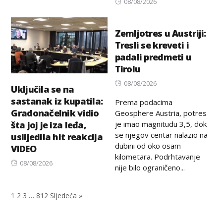
on
Posted
08/08/2026
on
Zemljotres u Austriji:
Tresli se kreveti i
padali predmeti u
Tirolu
Posted
08/08/2026
Uključila se na
on
sastanak iz kupatila:
Prema podacima
Gradonačelnik vidio
Geosphere Austria, potres
je imao magnitudu 3,5, dok
šta joj je iza leđa,
se njegov centar nalazio na
uslijedila hit reakcija
dubini od oko osam
VIDEO
kilometara. Podrhtavanje
Posted
08/08/2026
nije bilo ograničeno...
on
1
2
3
…
812
Sljedeća »