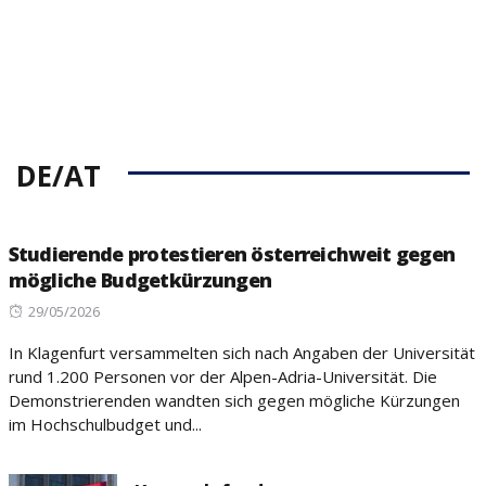
DE/AT
Studierende protestieren österreichweit gegen
mögliche Budgetkürzungen
Posted
29/05/2026
on
In Klagenfurt versammelten sich nach Angaben der Universität
rund 1.200 Personen vor der Alpen-Adria-Universität. Die
Demonstrierenden wandten sich gegen mögliche Kürzungen
im Hochschulbudget und...