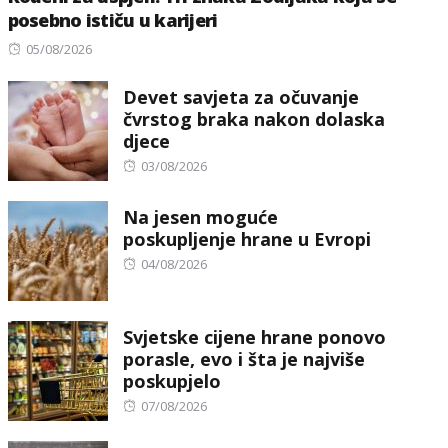
posebno ističu u karijeri
Posted
05/08/2026
on
Devet savjeta za očuvanje
čvrstog braka nakon dolaska
djece
Posted
03/08/2026
on
Na jesen moguće
poskupljenje hrane u Evropi
Posted
04/08/2026
on
Svjetske cijene hrane ponovo
porasle, evo i šta je najviše
poskupjelo
Posted
07/08/2026
on