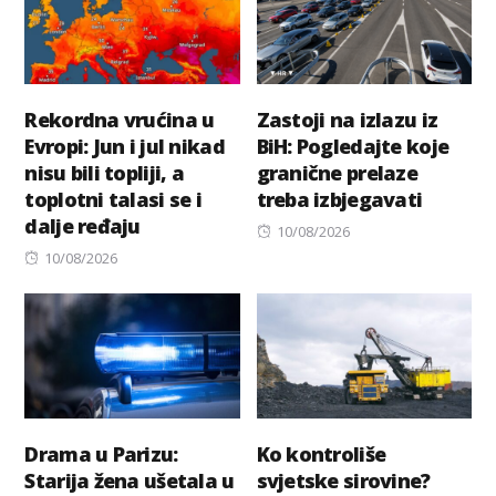
Rekordna vrućina u
Zastoji na izlazu iz
Evropi: Jun i jul nikad
BiH: Pogledajte koje
nisu bili topliji, a
granične prelaze
toplotni talasi se i
treba izbjegavati
dalje ređaju
Posted
10/08/2026
Posted
on
10/08/2026
on
Drama u Parizu:
Ko kontroliše
Starija žena ušetala u
svjetske sirovine?