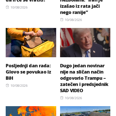
izašao iz rata jači
Posted
10/08/2026
nego ranije”
on
Posted
10/08/2026
on
Posljednji dan rada:
Dugo jedan novinar
Glovo se povukao iz
nije na sličan način
BiH
odgovorio Trampu –
zatečen i predsjednik
Posted
10/08/2026
SAD VIDEO
on
Posted
10/08/2026
on