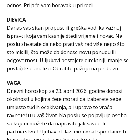
odnos. Prijaće vam boravak u prirodi.
DJEVICA
Danas vas sitan propust ili greška vodi ka važnoj
ispravci koja vam kasnije štedi vrijeme i novac. Na
poslu shvatate da neko prati vaš rad više nego što
ste mislili, što može da donese novu ponudu ili
odgovornost. U ljubavi postajete direktniji, manje se
povlačite u analizu. Obratite pažnju na probavu.
VAGA
Dnevni horoskop za 23. april 2026. godine donosi
okolnosti u kojima ćete morati da izaberete sebe
umjesto tuđih očekivanja, ali upravo to vraća
ravnotežu u vaš život. Na poslu se pojavljuje osoba
sa kojom možete da napravite jak savez ili
partnerstvo. U ljubavi dolazi momenat spontanosti
koji razbija monotoniju. Više se krećite.