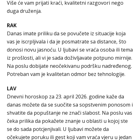
Više će vam prijati kraći, kvalitetni razgovori nego
duga druženja.
RAK
Danas imate priliku da se povučete iz situacije koja
vas je iscrpljivala i da je posmatrate sa distance, što
donosi novu jasnoću. U ljubavi se vraća osoba ili tema
iz prošlosti, ali vi je sada doživljavate potpuno mirnije.
Na poslu dobijate neočekivanu podršku nadređenog.
Potreban vam je kvalitetan odmor bez tehnologije.
LAV
Dnevni horoskop za 23. april 2026. godine kaže da
danas možete da se suočite sa sopstvenim ponosom i
shvatite da popuštanje ne znači slabost. Na poslu vas
čeka prilika da pokažete znanje u oblasti u kojoj ste
se do sada potcjenjivali. U ljubavi možete da
očekujete poruku ili gest koji vam vraća vjeru u jedan