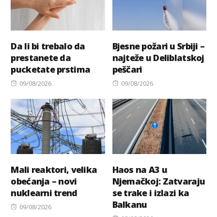
Da li bi trebalo da
Bjesne požari u Srbiji –
prestanete da
najteže u Deliblatskoj
pucketate prstima
peščari
Posted
Posted
09/08/2026
09/08/2026
on
on
Mali reaktori, velika
Haos na A3 u
obećanja – novi
Njemačkoj: Zatvaraju
nuklearni trend
se trake i izlazi ka
Balkanu
Posted
09/08/2026