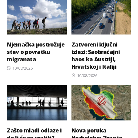
Njemačka postrožuje
Zatvoreni ključni
stav o povratku
izlazi: Saobraćajni
migranata
haos ka Austriji,
Hrvatskoj i Italiji
Posted
10/08/2026
on
Posted
10/08/2026
on
Zašto mladi odlaze i
Nova poruka
da li će se vratiti?
Hezbolaha: “Iran je