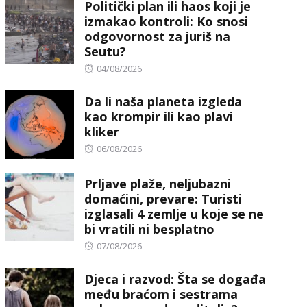
Politički plan ili haos koji je
izmakao kontroli: Ko snosi
odgovornost za juriš na
Seutu?
Posted
04/08/2026
on
Da li naša planeta izgleda
kao krompir ili kao plavi
kliker
Posted
06/08/2026
on
Prljave plaže, neljubazni
domaćini, prevare: Turisti
izglasali 4 zemlje u koje se ne
bi vratili ni besplatno
Posted
07/08/2026
on
Djeca i razvod: Šta se događa
među braćom i sestrama