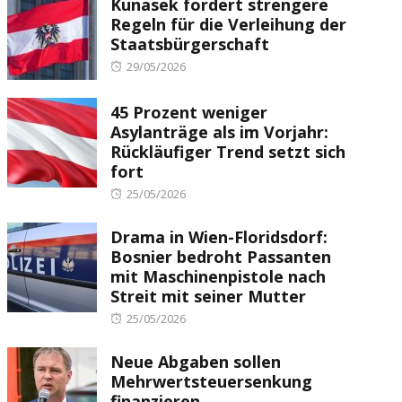
Kunasek fordert strengere
Regeln für die Verleihung der
Staatsbürgerschaft
Posted
29/05/2026
on
45 Prozent weniger
Asylanträge als im Vorjahr:
Rückläufiger Trend setzt sich
fort
Posted
25/05/2026
on
Drama in Wien-Floridsdorf:
Bosnier bedroht Passanten
mit Maschinenpistole nach
Streit mit seiner Mutter
Posted
25/05/2026
on
Neue Abgaben sollen
Mehrwertsteuersenkung
finanzieren