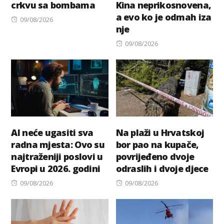
crkvu sa bombama
Kina neprikosnovena,
a evo ko je odmah iza
Posted
09/08/2026
nje
on
Posted
09/08/2026
on
AI neće ugasiti sva
Na plaži u Hrvatskoj
radna mjesta: Ovo su
bor pao na kupače,
najtraženiji poslovi u
povrijeđeno dvoje
Evropi u 2026. godini
odraslih i dvoje djece
Posted
Posted
09/08/2026
09/08/2026
on
on