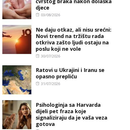
čvrstog braka nakon dolaska
djece
Posted
03/08/2026
on
Ne daju otkaz, ali nisu srećni:
Novi trend na tržištu rada
otkriva zašto ljudi ostaju na
poslu koji ne vole
Posted
30/07/2026
on
Ratovi u Ukrajini i Iranu se
opasno prepliću
Posted
31/07/2026
on
Psihologinja sa Harvarda
dijeli pet fraza koje
signaliziraju da je vaša veza
gotova