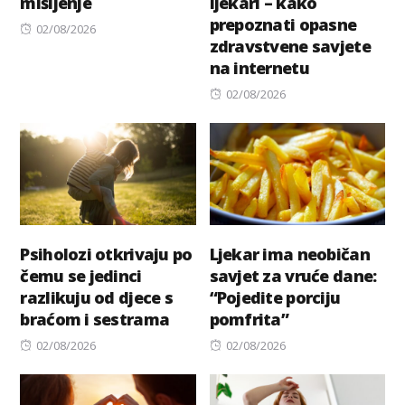
mišljenje
ljekari – kako
prepoznati opasne
Posted
02/08/2026
zdravstvene savjete
on
na internetu
Posted
02/08/2026
on
Psiholozi otkrivaju po
Ljekar ima neobičan
čemu se jedinci
savjet za vruće dane:
razlikuju od djece s
“Pojedite porciju
braćom i sestrama
pomfrita”
Posted
Posted
02/08/2026
02/08/2026
on
on