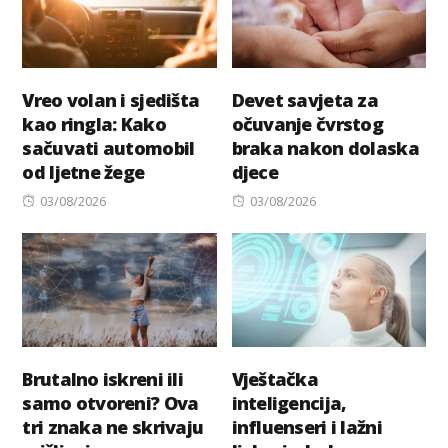
Vreo volan i sjedišta
Devet savjeta za
kao ringla: Kako
očuvanje čvrstog
sačuvati automobil
braka nakon dolaska
od ljetne žege
djece
Posted
Posted
03/08/2026
03/08/2026
on
on
Brutalno iskreni ili
Vještačka
samo otvoreni? Ova
inteligencija,
tri znaka ne skrivaju
influenseri i lažni