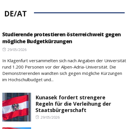
DE/AT
Studierende protestieren österreichweit gegen
mögliche Budgetkürzungen
Posted
29/05/2026
on
In Klagenfurt versammelten sich nach Angaben der Universität
rund 1.200 Personen vor der Alpen-Adria-Universität. Die
Demonstrierenden wandten sich gegen mögliche Kürzungen
im Hochschulbudget und...
Kunasek fordert strengere
Regeln für die Verleihung der
Staatsbürgerschaft
Posted
29/05/2026
on