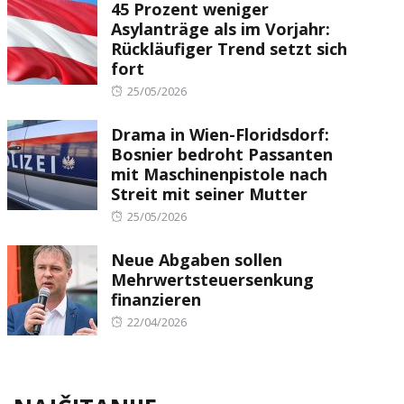
45 Prozent weniger
Asylanträge als im Vorjahr:
Rückläufiger Trend setzt sich
fort
Posted
25/05/2026
on
Drama in Wien-Floridsdorf:
Bosnier bedroht Passanten
mit Maschinenpistole nach
Streit mit seiner Mutter
Posted
25/05/2026
on
Neue Abgaben sollen
Mehrwertsteuersenkung
finanzieren
Posted
22/04/2026
on