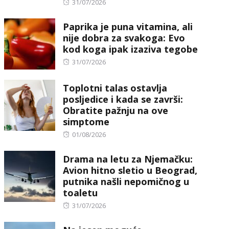
Posted
31/07/2026
on
Paprika je puna vitamina, ali
nije dobra za svakoga: Evo
kod koga ipak izaziva tegobe
Posted
31/07/2026
on
Toplotni talas ostavlja
posljedice i kada se završi:
Obratite pažnju na ove
simptome
Posted
01/08/2026
on
Drama na letu za Njemačku:
Avion hitno sletio u Beograd,
putnika našli nepomičnog u
toaletu
Posted
31/07/2026
on