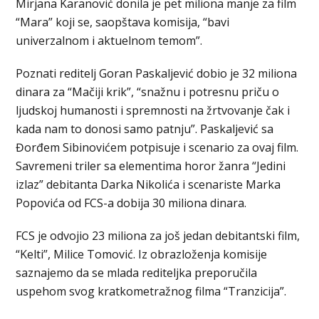
Mirjana Karanović donila je pet miliona manje za film
“Mara” koji se, saopštava komisija, “bavi
univerzalnom i aktuelnom temom”.
Poznati reditelj Goran Paskaljević dobio je 32 miliona
dinara za “Mačiji krik”, “snažnu i potresnu priču o
ljudskoj humanosti i spremnosti na žrtvovanje čak i
kada nam to donosi samo patnju”. Paskaljević sa
Đorđem Sibinovićem potpisuje i scenario za ovaj film.
Savremeni triler sa elementima horor žanra “Jedini
izlaz” debitanta Darka Nikolića i scenariste Marka
Popovića od FCS-a dobija 30 miliona dinara.
FCS je odvojio 23 miliona za još jedan debitantski film,
“Kelti”, Milice Tomović. Iz obrazloženja komisije
saznajemo da se mlada rediteljka preporučila
uspehom svog kratkometražnog filma “Tranzicija”.