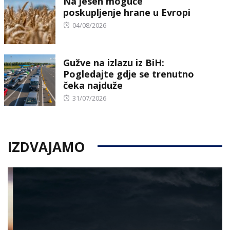
Na jesen moguće
poskupljenje hrane u Evropi
Posted
04/08/2026
on
Gužve na izlazu iz BiH:
Pogledajte gdje se trenutno
čeka najduže
Posted
31/07/2026
on
IZDVAJAMO