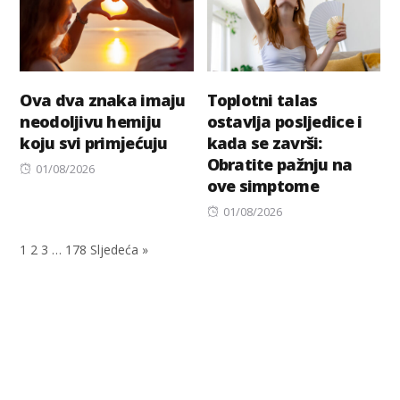
Ova dva znaka imaju
Toplotni talas
neodoljivu hemiju
ostavlja posljedice i
koju svi primјećuju
kada se završi:
Obratite pažnju na
Posted
01/08/2026
ove simptome
on
Posted
01/08/2026
on
1
2
3
…
178
Sljedeća »