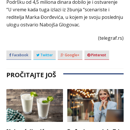
Podršku od 4,5 miliona dinara dobilo je i ostvarenje
“U vreme kada tuga izlazi iz žbunja “scenariste i
reditelja Marka Đorđevića, u kojem je svoju poslednju
ulogu ostvario Nabojša Glogovac.
(telegraf.rs)
Facebook
Twitter
Google+
Pinterest
PROČITAJTE JOŠ