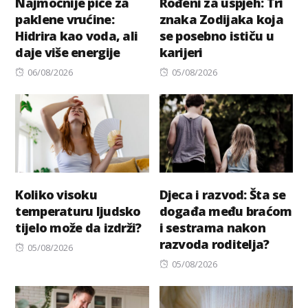
Najmoćnije piće za
Rođeni za uspjeh: Tri
paklene vrućine:
znaka Zodijaka koja
Hidrira kao voda, ali
se posebno ističu u
daje više energije
karijeri
Posted
Posted
06/08/2026
05/08/2026
on
on
Koliko visoku
Djeca i razvod: Šta se
temperaturu ljudsko
događa među braćom
tijelo može da izdrži?
i sestrama nakon
razvoda roditelja?
Posted
05/08/2026
on
Posted
05/08/2026
on