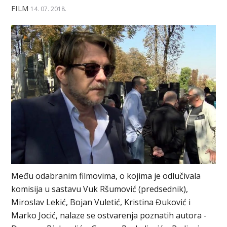
FILM
14. 07. 2018.
Među odabranim filmovima, o kojima je odlučivala
komisija u sastavu Vuk Ršumović (predsednik),
Miroslav Lekić, Bojan Vuletić, Kristina Đuković i
Marko Jocić, nalaze se ostvarenja poznatih autora -