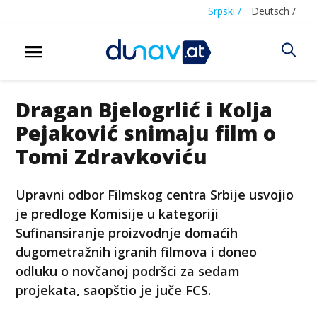
Srpski /
Deutsch /
Dragan Bjelogrlić i Kolja
Pejaković snimaju film o
Tomi Zdravkoviću
Upravni odbor Filmskog centra Srbije usvojio
je predloge Komisije u kategoriji
Sufinansiranje proizvodnje domaćih
dugometražnih igranih filmova i doneo
odluku o novčanoj podršci za sedam
projekata, saopštio je juče FCS.