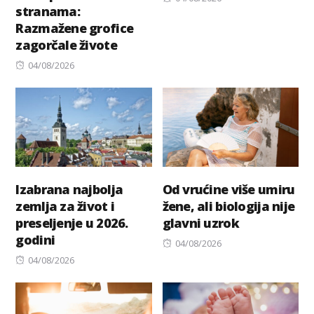
stranama:
on
Razmažene grofice
zagorčale živote
Posted
04/08/2026
on
Izabrana najbolja
Od vrućine više umiru
zemlja za život i
žene, ali biologija nije
preseljenje u 2026.
glavni uzrok
godini
Posted
04/08/2026
Posted
on
04/08/2026
on