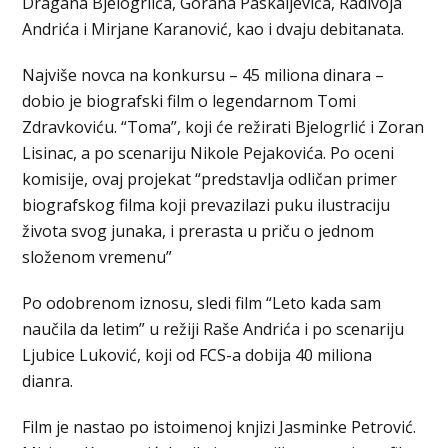
Dragana Bjelogrlića, Gorana Paskaljevića, Radivoja
Andrića i Mirjane Karanović, kao i dvaju debitanata.
Najviše novca na konkursu – 45 miliona dinara –
dobio je biografski film o legendarnom Tomi
Zdravkoviću. “Toma”, koji će režirati Bjelogrlić i Zoran
Lisinac, a po scenariju Nikole Pejakovića. Po oceni
komisije, ovaj projekat “predstavlja odličan primer
biografskog filma koji prevazilazi puku ilustraciju
života svog junaka, i prerasta u priču o jednom
složenom vremenu”
Po odobrenom iznosu, sledi film “Leto kada sam
naučila da letim” u režiji Raše Andrića i po scenariju
Ljubice Luković, koji od FCS-a dobija 40 miliona
dianra.
Film je nastao po istoimenoj knjizi Jasminke Petrović.