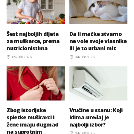
Šest najboljih dijeta
Da li mačke stvarno
za muškarce, prema
ne vole svoje vlasnike
nutricionistima
ili je to urbani mit
Posted
Posted
05/08/2026
04/08/2026
on
on
Zbog istorijske
Vrućine u stanu: Koji
spletke muškarci i
klima-uređaj je
žene imaju dugmad
najbolji izbor?
na suprotnim
Posted
04/08/2026