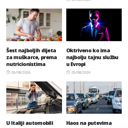
on
Šest najboljih dijeta
Oktriveno ko ima
za muškarce, prema
najbolju tajnu službu
nutricionistima
u Evropi
Posted
Posted
05/08/2026
05/08/2026
on
on
U Italiji automobili
Haos na putevima