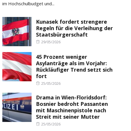
im Hochschulbudget und...
Kunasek fordert strengere
Regeln für die Verleihung der
Staatsbürgerschaft
Posted
29/05/2026
on
45 Prozent weniger
Asylanträge als im Vorjahr:
Rückläufiger Trend setzt sich
fort
Posted
25/05/2026
on
Drama in Wien-Floridsdorf:
Bosnier bedroht Passanten
mit Maschinenpistole nach
Streit mit seiner Mutter
Posted
25/05/2026
on