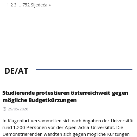
1
2
3
…
752
Sljedeća »
DE/AT
Studierende protestieren österreichweit gegen
mögliche Budgetkürzungen
Posted
29/05/2026
on
In Klagenfurt versammelten sich nach Angaben der Universität
rund 1.200 Personen vor der Alpen-Adria-Universität. Die
Demonstrierenden wandten sich gegen mögliche Kürzungen