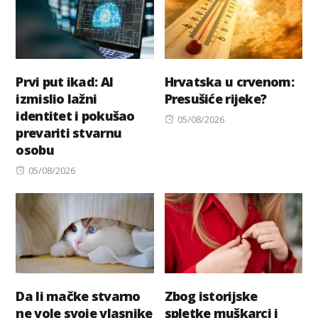
Prvi put ikad: AI
Hrvatska u crvenom:
izmislio lažni
Presušiće rijeke?
identitet i pokušao
Posted
05/08/2026
prevariti stvarnu
on
osobu
Posted
05/08/2026
on
Da li mačke stvarno
Zbog istorijske
ne vole svoje vlasnike
spletke muškarci i