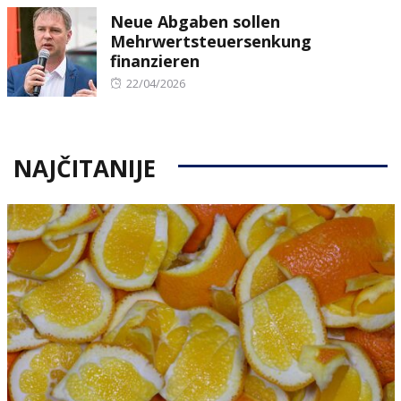
Neue Abgaben sollen
Mehrwertsteuersenkung
finanzieren
Posted
22/04/2026
on
NAJČITANIJE