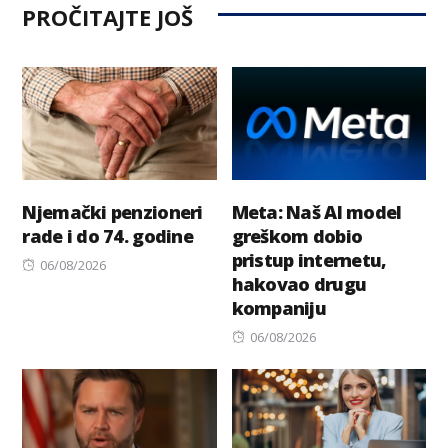
PROČITAJTE JOŠ
Njemački penzioneri
Meta: Naš AI model
rade i do 74. godine
greškom dobio
pristup internetu,
Posted
06/08/2026
hakovao drugu
on
kompaniju
Posted
06/08/2026
on