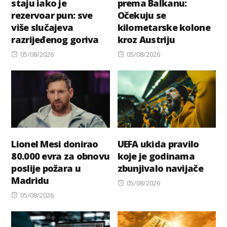
staju iako je
prema Balkanu:
rezervoar pun: sve
Očekuju se
više slučajeva
kilometarske kolone
razrijeđenog goriva
kroz Austriju
Posted
Posted
05/08/2026
05/08/2026
on
on
Lionel Mesi donirao
UEFA ukida pravilo
80.000 evra za obnovu
koje je godinama
poslije požara u
zbunjivalo navijače
Madridu
Posted
05/08/2026
Posted
on
05/08/2026
on