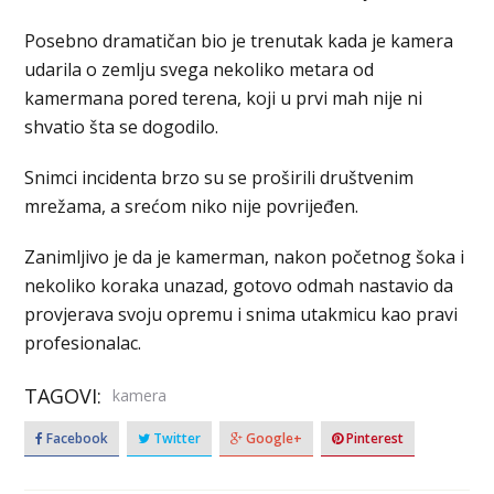
Posebno dramatičan bio je trenutak kada je kamera
udarila o zemlju svega nekoliko metara od
kamermana pored terena, koji u prvi mah nije ni
shvatio šta se dogodilo.
Snimci incidenta brzo su se proširili društvenim
mrežama, a srećom niko nije povrijeđen.
Zanimljivo je da je kamerman, nakon početnog šoka i
nekoliko koraka unazad, gotovo odmah nastavio da
provjerava svoju opremu i snima utakmicu kao pravi
profesionalac.
TAGOVI:
kamera
Facebook
Twitter
Google+
Pinterest