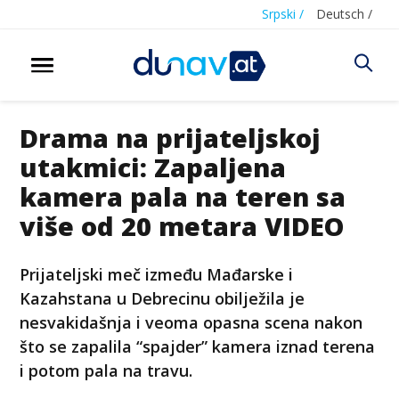
Srpski /
Deutsch /
Drama na prijateljskoj
utakmici: Zapaljena
kamera pala na teren sa
više od 20 metara VIDEO
Prijateljski meč između Mađarske i
Kazahstana u Debrecinu obilježila je
nesvakidašnja i veoma opasna scena nakon
što se zapalila “spajder” kamera iznad terena
i potom pala na travu.