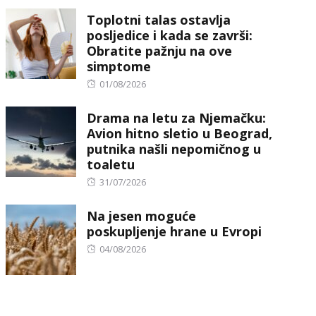
on
Toplotni talas ostavlja
posljedice i kada se završi:
Obratite pažnju na ove
simptome
Posted
01/08/2026
on
Drama na letu za Njemačku:
Avion hitno sletio u Beograd,
putnika našli nepomičnog u
toaletu
Posted
31/07/2026
on
Na jesen moguće
poskupljenje hrane u Evropi
Posted
04/08/2026
on