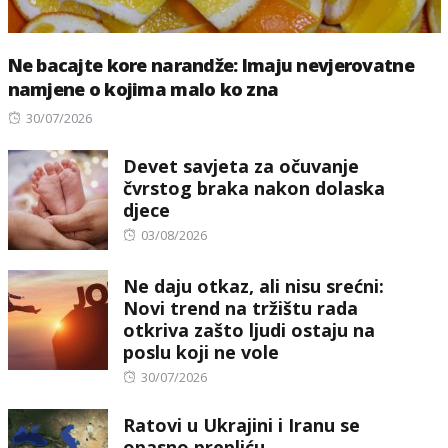
Ne bacajte kore narandže: Imaju nevjerovatne
namjene o kojima malo ko zna
Posted
30/07/2026
on
Devet savjeta za očuvanje
čvrstog braka nakon dolaska
djece
Posted
03/08/2026
on
Ne daju otkaz, ali nisu srećni:
Novi trend na tržištu rada
otkriva zašto ljudi ostaju na
poslu koji ne vole
Posted
30/07/2026
on
Ratovi u Ukrajini i Iranu se
opasno prepliću