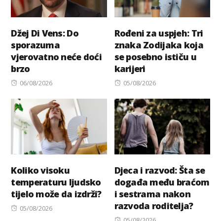
Džej Di Vens: Do
Rođeni za uspjeh: Tri
sporazuma
znaka Zodijaka koja
vjerovatno neće doći
se posebno ističu u
brzo
karijeri
Posted
Posted
06/08/2026
05/08/2026
on
on
Koliko visoku
Djeca i razvod: Šta se
temperaturu ljudsko
događa među braćom
tijelo može da izdrži?
i sestrama nakon
razvoda roditelja?
Posted
05/08/2026
on
Posted
05/08/2026