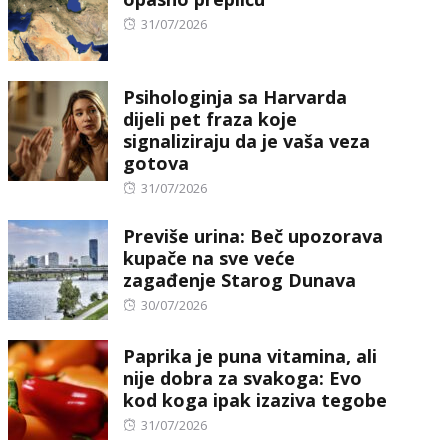
Posted
31/07/2026
on
Psihologinja sa Harvarda
dijeli pet fraza koje
signaliziraju da je vaša veza
gotova
Posted
31/07/2026
on
Previše urina: Beč upozorava
kupače na sve veće
zagađenje Starog Dunava
Posted
30/07/2026
on
Paprika je puna vitamina, ali
nije dobra za svakoga: Evo
kod koga ipak izaziva tegobe
Posted
31/07/2026