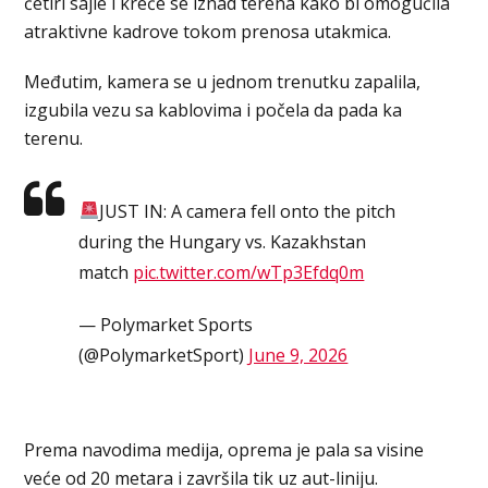
četiri sajle i kreće se iznad terena kako bi omogućila
atraktivne kadrove tokom prenosa utakmica.
Međutim, kamera se u jednom trenutku zapalila,
izgubila vezu sa kablovima i počela da pada ka
terenu.
JUST IN: A camera fell onto the pitch
during the Hungary vs. Kazakhstan
match
pic.twitter.com/wTp3Efdq0m
— Polymarket Sports
(@PolymarketSport)
June 9, 2026
Prema navodima medija, oprema je pala sa visine
veće od 20 metara i završila tik uz aut-liniju.