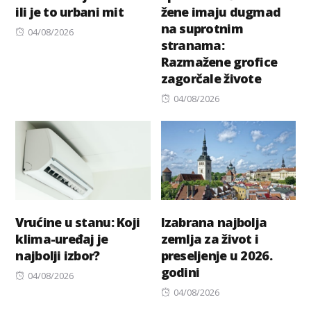
ili je to urbani mit
žene imaju dugmad
na suprotnim
Posted
04/08/2026
stranama:
on
Razmažene grofice
zagorčale živote
Posted
04/08/2026
on
Vrućine u stanu: Koji
Izabrana najbolja
klima-uređaj je
zemlja za život i
najbolji izbor?
preseljenje u 2026.
godini
Posted
04/08/2026
on
Posted
04/08/2026
on