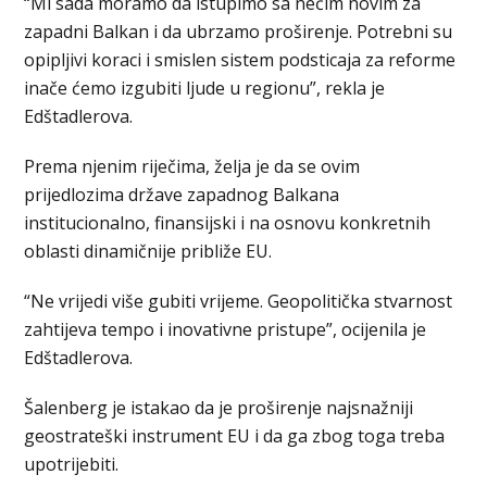
“Mi sada moramo da istupimo sa nečim novim za
zapadni Balkan i da ubrzamo proširenje. Potrebni su
opipljivi koraci i smislen sistem podsticaja za reforme
inače ćemo izgubiti ljude u regionu”, rekla je
Edštadlerova.
Prema njenim riječima, želja je da se ovim
prijedlozima države zapadnog Balkana
institucionalno, finansijski i na osnovu konkretnih
oblasti dinamičnije približe EU.
“Ne vrijedi više gubiti vrijeme. Geopolitička stvarnost
zahtijeva tempo i inovativne pristupe”, ocijenila je
Edštadlerova.
Šalenberg je istakao da je proširenje najsnažniji
geostrateški instrument EU i da ga zbog toga treba
upotrijebiti.