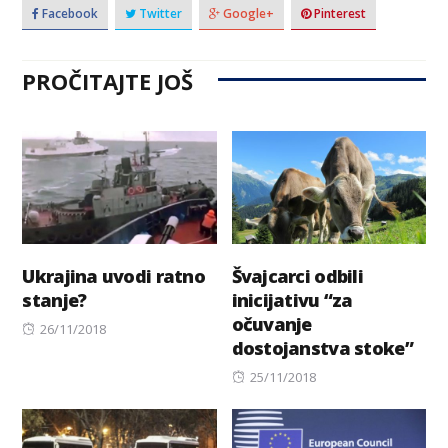
Facebook
Twitter
Google+
Pinterest
PROČITAJTE JOŠ
Ukrajina uvodi ratno
Švajcarci odbili
stanje?
inicijativu “za
očuvanje
Posted
26/11/2018
dostojanstva stoke”
on
Posted
25/11/2018
on