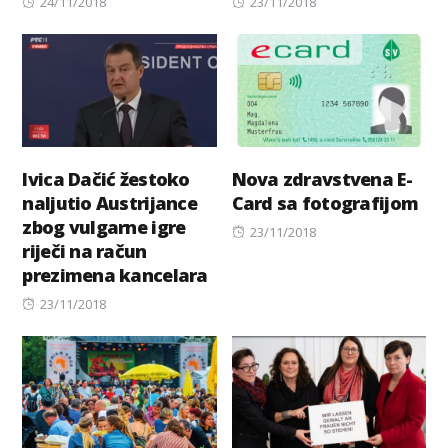
Posted
Posted
24/11/2018
23/11/2018
on
on
Ivica Dačić žestoko
Nova zdravstvena E-
naljutio Austrijance
Card sa fotografijom
zbog vulgarne igre
Posted
23/11/2018
riječi na račun
on
prezimena kancelara
Posted
23/11/2018
on