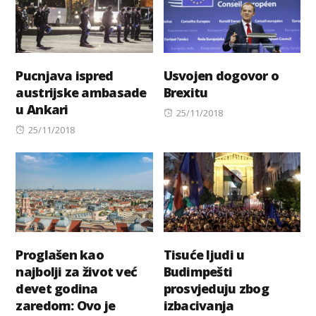
Pucnjava ispred
Usvojen dogovor o
austrijske ambasade
Brexitu
u Ankari
Posted
25/11/2018
Posted
on
25/11/2018
on
Proglašen kao
Tisuće ljudi u
najbolji za život već
Budimpešti
devet godina
prosvjeduju zbog
zaredom: Ovo je
izbacivanja