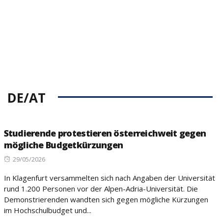
DE/AT
Studierende protestieren österreichweit gegen
mögliche Budgetkürzungen
Posted
29/05/2026
on
In Klagenfurt versammelten sich nach Angaben der Universität
rund 1.200 Personen vor der Alpen-Adria-Universität. Die
Demonstrierenden wandten sich gegen mögliche Kürzungen
im Hochschulbudget und...