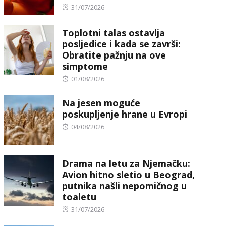
Posted
31/07/2026
on
Toplotni talas ostavlja
posljedice i kada se završi:
Obratite pažnju na ove
simptome
Posted
01/08/2026
on
Na jesen moguće
poskupljenje hrane u Evropi
Posted
04/08/2026
on
Drama na letu za Njemačku:
Avion hitno sletio u Beograd,
putnika našli nepomičnog u
toaletu
Posted
31/07/2026
on