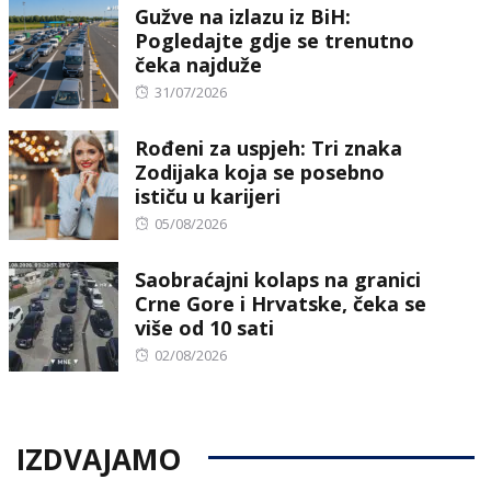
Gužve na izlazu iz BiH:
Pogledajte gdje se trenutno
čeka najduže
Posted
31/07/2026
on
Rođeni za uspjeh: Tri znaka
Zodijaka koja se posebno
ističu u karijeri
Posted
05/08/2026
on
Saobraćajni kolaps na granici
Crne Gore i Hrvatske, čeka se
više od 10 sati
Posted
02/08/2026
on
IZDVAJAMO