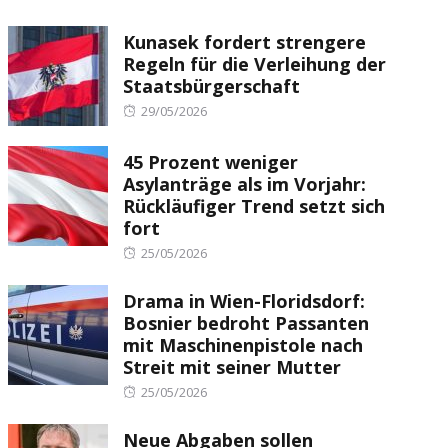
Kunasek fordert strengere
Regeln für die Verleihung der
Staatsbürgerschaft
Posted
29/05/2026
on
45 Prozent weniger
Asylanträge als im Vorjahr:
Rückläufiger Trend setzt sich
fort
Posted
25/05/2026
on
Drama in Wien-Floridsdorf:
Bosnier bedroht Passanten
mit Maschinenpistole nach
Streit mit seiner Mutter
Posted
25/05/2026
on
Neue Abgaben sollen