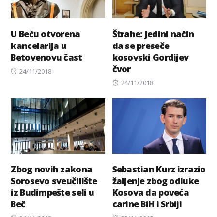
U Beču otvorena
Štrahe: Jedini način
kancelarija u
da se preseče
Betovenovu čast
kosovski Gordijev
čvor
Posted
24/11/2018
on
Posted
24/11/2018
on
Zbog novih zakona
Sebastian Kurz izrazio
Sorosevo sveučilište
žaljenje zbog odluke
iz Budimpešte seli u
Kosova da poveća
Beč
carine BiH i Srbiji