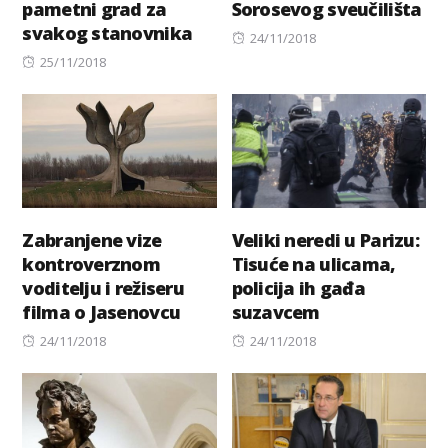
pametni grad za
Sorosevog sveučilišta
svakog stanovnika
Posted
24/11/2018
Posted
on
25/11/2018
on
Zabranjene vize
Veliki neredi u Parizu:
kontroverznom
Tisuće na ulicama,
voditelju i režiseru
policija ih gađa
filma o Jasenovcu
suzavcem
Posted
Posted
24/11/2018
24/11/2018
on
on