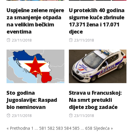
Uspješne zelene mjere
U proteklih 40 godina
za smanjenje otpada
sigurne kuće zbrinule
na velikim bečkim
17.371 žena i 17.071
eventima
djece
Posted
Posted
23/11/2018
23/11/2018
on
on
Sto godina
Strava u Francuskoj:
Jugoslavije: Raspad
Na smrt pretukli
bio neminovan
dijete zbog zadaće
Posted
Posted
23/11/2018
23/11/2018
on
on
« Prethodna
1
…
581
582
583
584
585
…
658
Sljedeća »