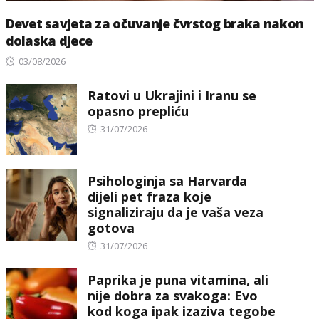
Devet savjeta za očuvanje čvrstog braka nakon
dolaska djece
Posted
03/08/2026
on
Ratovi u Ukrajini i Iranu se
opasno prepliću
Posted
31/07/2026
on
Psihologinja sa Harvarda
dijeli pet fraza koje
signaliziraju da je vaša veza
gotova
Posted
31/07/2026
on
Paprika je puna vitamina, ali
nije dobra za svakoga: Evo
kod koga ipak izaziva tegobe