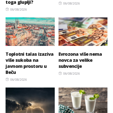
toga gluplji?
Posted
06/08/2026
Posted
on
06/08/2026
on
Toplotni talas izaziva
Evrozona više nema
više sukoba na
novca za velike
javnom prostoru u
subvencije
Beču
Posted
06/08/2026
Posted
on
06/08/2026
on