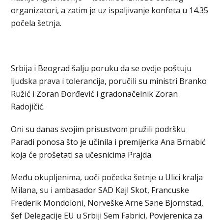
organizatori, a zatim je uz ispaljivanje konfeta u 14.35
počela šetnja.
Srbija i Beograd šalju poruku da se ovdje poštuju
ljudska prava i tolerancija, poručili su ministri Branko
Ružić i Zoran Đorđević i gradonačelnik Zoran
Radojičić.
Oni su danas svojim prisustvom pružili podršku
Paradi ponosa što je učinila i premijerka Ana Brnabić
koja će prošetati sa učesnicima Prajda.
Među okupljenima, uoči početka šetnje u Ulici kralja
Milana, su i ambasador SAD Kajl Skot, Francuske
Frederik Mondoloni, Norveške Arne Sane Bjornstad,
šef Delegacije EU u Srbiji Sem Fabrici, Povjerenica za