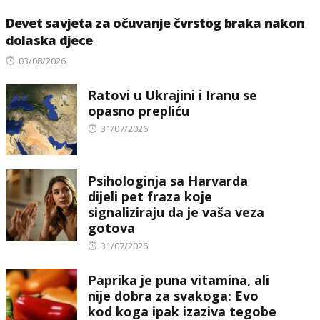
Devet savjeta za očuvanje čvrstog braka nakon
dolaska djece
Posted
03/08/2026
on
Ratovi u Ukrajini i Iranu se
opasno prepliću
Posted
31/07/2026
on
Psihologinja sa Harvarda
dijeli pet fraza koje
signaliziraju da je vaša veza
gotova
Posted
31/07/2026
on
Paprika je puna vitamina, ali
nije dobra za svakoga: Evo
kod koga ipak izaziva tegobe