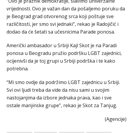
”Ovo je praznik demokratije, slavimo univerzalne
vrijednosti. Ovo je važan dan da pošaljemo poruku da
je Beograd grad otvorenog srca koji poštuje sve
različitosti, jer smo svi jednaki”, rekao je Radojičić i
dodao da će šetati sa učesnicima Parade ponosa.
Američki ambasador u Srbiji Kajl Skot je na Paradi
ponosa u Beogradu pružio podršku LGBT zajednici,
ocijenivši da je toj grupi u Srbiji podrška i te kako
potrebna.
“Mi smo ovdje da podržimo LGBT zajednicu u Srbiji.
Svi ovi ljudi treba da vide da nisu sami u svojim
nastojanjima da izbore jednaka prava, kao i sve
ostale manjinske grupe”, rekao je Skot za Tanjug.
(Agencije)