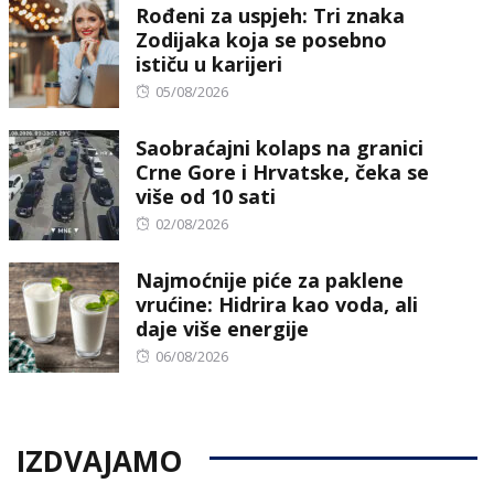
Rođeni za uspjeh: Tri znaka
Zodijaka koja se posebno
ističu u karijeri
Posted
05/08/2026
on
Saobraćajni kolaps na granici
Crne Gore i Hrvatske, čeka se
više od 10 sati
Posted
02/08/2026
on
Najmoćnije piće za paklene
vrućine: Hidrira kao voda, ali
daje više energije
Posted
06/08/2026
on
IZDVAJAMO