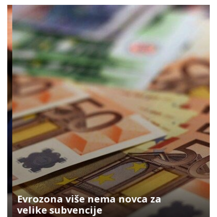
Evrozona više nema novca za
velike subvencije