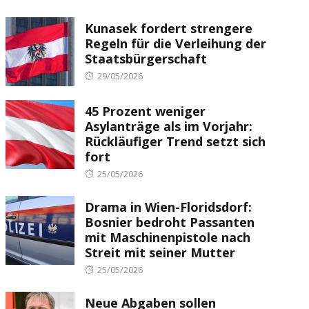
Kunasek fordert strengere
Regeln für die Verleihung der
Staatsbürgerschaft
Posted
29/05/2026
on
45 Prozent weniger
Asylanträge als im Vorjahr:
Rückläufiger Trend setzt sich
fort
Posted
25/05/2026
on
Drama in Wien-Floridsdorf:
Bosnier bedroht Passanten
mit Maschinenpistole nach
Streit mit seiner Mutter
Posted
25/05/2026
on
Neue Abgaben sollen