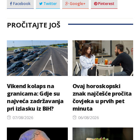
Facebook
Twitter
Google+
Pinterest
PROČITAJTE JOŠ
Vikend kolaps na
Ovaj horoskopski
granicama: Gdje su
znak najčešće pročita
najveća zadržavanja
čovjeka u prvih pet
pri izlasku iz BiH?
minuta
Posted
Posted
07/08/2026
06/08/2026
on
on