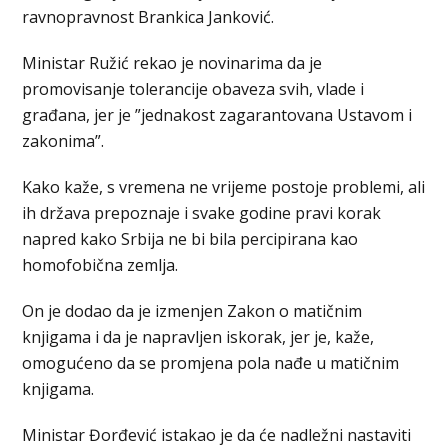
ravnopravnost Brankica Janković.
Ministar Ružić rekao je novinarima da je
promovisanje tolerancije obaveza svih, vlade i
građana, jer je ”jednakost zagarantovana Ustavom i
zakonima”.
Kako kaže, s vremena ne vrijeme postoje problemi, ali
ih država prepoznaje i svake godine pravi korak
napred kako Srbija ne bi bila percipirana kao
homofobična zemlja.
On je dodao da je izmenjen Zakon o matičnim
knjigama i da je napravljen iskorak, jer je, kaže,
omogućeno da se promjena pola nađe u matičnim
knjigama.
Ministar Đorđević istakao je da će nadležni nastaviti