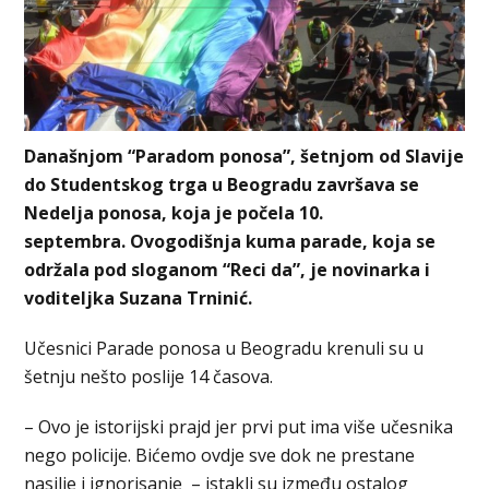
Današnjom “Paradom ponosa”, šetnjom od Slavije
do Studentskog trga u Beogradu završava se
Nedelja ponosa, koja je počela 10.
septembra. Ovogodišnja kuma parade, koja se
održala pod sloganom “Reci da”, je novinarka i
voditeljka Suzana Trninić.
Učesnici Parade ponosa u Beogradu krenuli su u
šetnju nešto poslije 14 časova.
– Ovo je istorijski prajd jer prvi put ima više učesnika
nego policije. Bićemo ovdje sve dok ne prestane
nasilje i ignorisanje – istakli su između ostalog