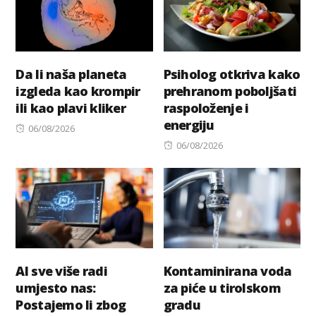
Da li naša planeta
Psiholog otkriva kako
izgleda kao krompir
prehranom poboljšati
ili kao plavi kliker
raspoloženje i
energiju
Posted
06/08/2026
on
Posted
06/08/2026
on
AI sve više radi
Kontaminirana voda
umjesto nas:
za piće u tirolskom
Postajemo li zbog
gradu