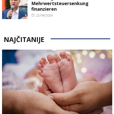
Mehrwertsteuersenkung
finanzieren
Posted
22/04/2026
on
NAJČITANIJE