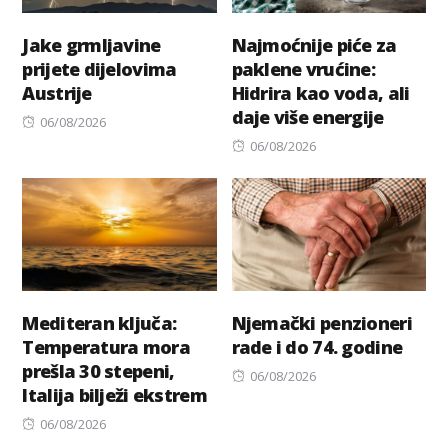
Jake grmljavine
Najmoćnije piće za
prijete dijelovima
paklene vrućine:
Austrije
Hidrira kao voda, ali
daje više energije
Posted
06/08/2026
on
Posted
06/08/2026
on
Mediteran ključa:
Njemački penzioneri
Temperatura mora
rade i do 74. godine
prešla 30 stepeni,
Posted
06/08/2026
Italija bilježi ekstrem
on
Posted
06/08/2026
on