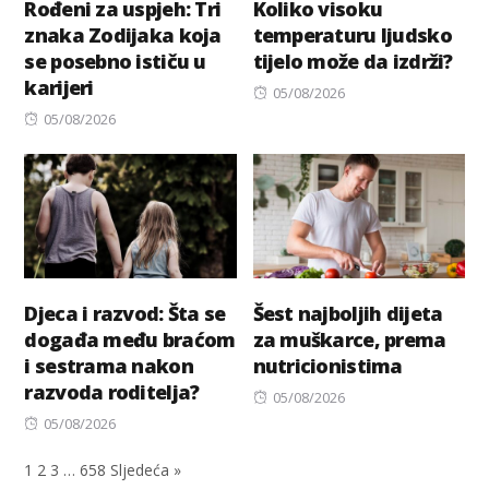
Rođeni za uspjeh: Tri
Koliko visoku
znaka Zodijaka koja
temperaturu ljudsko
se posebno ističu u
tijelo može da izdrži?
karijeri
Posted
05/08/2026
Posted
on
05/08/2026
on
Djeca i razvod: Šta se
Šest najboljih dijeta
događa među braćom
za muškarce, prema
i sestrama nakon
nutricionistima
razvoda roditelja?
Posted
05/08/2026
Posted
on
05/08/2026
on
1
2
3
…
658
Sljedeća »