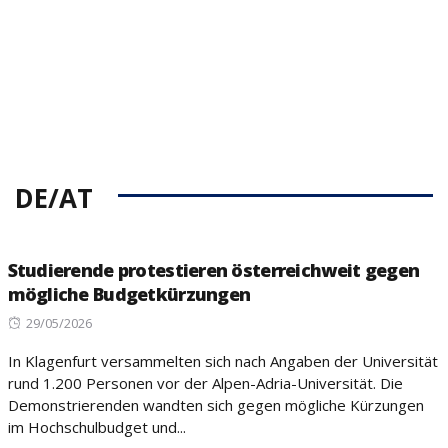
DE/AT
Studierende protestieren österreichweit gegen
mögliche Budgetkürzungen
Posted
29/05/2026
on
In Klagenfurt versammelten sich nach Angaben der Universität
rund 1.200 Personen vor der Alpen-Adria-Universität. Die
Demonstrierenden wandten sich gegen mögliche Kürzungen
im Hochschulbudget und...