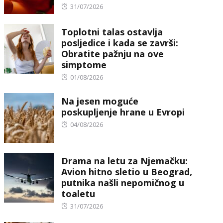
Posted
31/07/2026
on
Toplotni talas ostavlja
posljedice i kada se završi:
Obratite pažnju na ove
simptome
Posted
01/08/2026
on
Na jesen moguće
poskupljenje hrane u Evropi
Posted
04/08/2026
on
Drama na letu za Njemačku:
Avion hitno sletio u Beograd,
putnika našli nepomičnog u
toaletu
Posted
31/07/2026
on