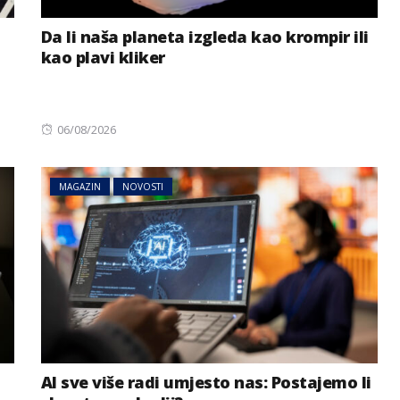
Da li naša planeta izgleda kao krompir ili
kao plavi kliker
Posted
06/08/2026
on
MAGAZIN
NOVOSTI
AI sve više radi umjesto nas: Postajemo li