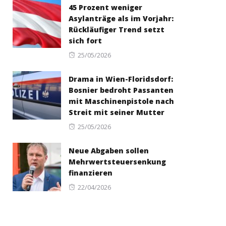
45 Prozent weniger
Asylanträge als im Vorjahr:
Rückläufiger Trend setzt
sich fort
Posted
25/05/2026
on
Drama in Wien-Floridsdorf:
Bosnier bedroht Passanten
mit Maschinenpistole nach
Streit mit seiner Mutter
Posted
25/05/2026
on
Neue Abgaben sollen
Mehrwertsteuersenkung
finanzieren
Posted
22/04/2026
on