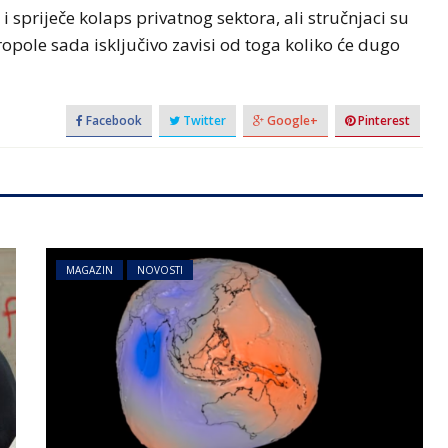
i spriječe kolaps privatnog sektora, ali stručnjaci su
opole sada isključivo zavisi od toga koliko će dugo
Facebook
Twitter
Google+
Pinterest
MAGAZIN
NOVOSTI