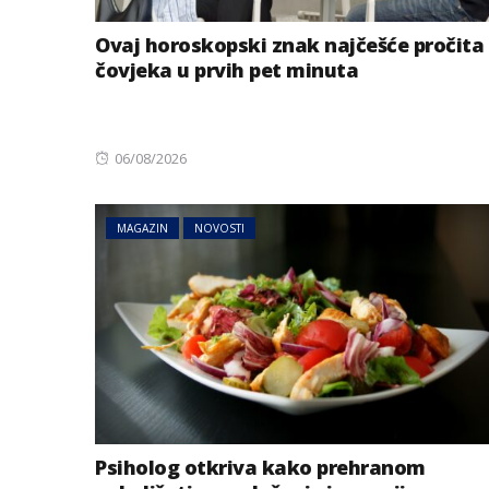
Ovaj horoskopski znak najčešće pročita
čovjeka u prvih pet minuta
Posted
06/08/2026
on
MAGAZIN
NOVOSTI
Psiholog otkriva kako prehranom