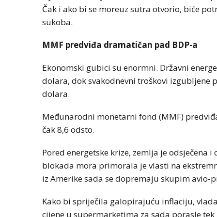
Čak i ako bi se moreuz sutra otvorio, biće pot
sukoba.
MMF predviđa dramatičan pad BDP-a
Ekonomski gubici su enormni. Državni energets
dolara, dok svakodnevni troškovi izgubljene 
dolara.
Međunarodni monetarni fond (MMF) predviđa 
čak 8,6 odsto.
Pored energetske krize, zemlja je odsječena i 
blokada mora primorala je vlasti na ekstremno
iz Amerike sada se dopremaju skupim avio-pr
Kako bi spriječila galopirajuću inflaciju, vla
cijene u supermarketima za sada porasle tek 