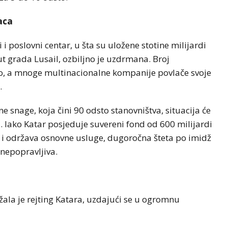
naca
i poslovni centar, u šta su uložene stotine milijardi
ut grada Lusail, ozbiljno je uzdrmana. Broj
o, a mnoge multinacionalne kompanije povlače svoje
.
snage, koja čini 90 odsto stanovništva, situacija će
i. Iako Katar posjeduje suvereni fond od 600 milijardi
 i održava osnovne usluge, dugoročna šteta po imidž
 nepopravljiva.
žala je rejting Katara, uzdajući se u ogromnu