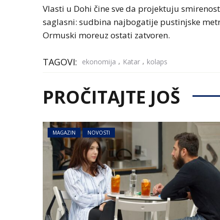
Vlasti u Dohi čine sve da projektuju smirenost 
saglasni: sudbina najbogatije pustinjske metr
Ormuski moreuz ostati zatvoren.
TAGOVI:
,
,
ekonomija
Katar
kolaps
PROČITAJTE JOŠ
MAGAZIN
NOVOSTI