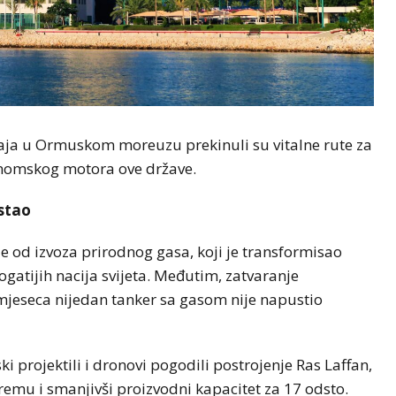
aja u Ormuskom moreuzu prekinuli su vitalne rute za
konomskog motora ove države.
 stao
je od izvoza prirodnog gasa, koji je transformisao
gatijih nacija svijeta. Međutim, zatvaranje
jeseca nijedan tanker sa gasom nije napustio
ki projektili i dronovi pogodili postrojenje Ras Laffan,
opremu i smanjivši proizvodni kapacitet za 17 odsto.