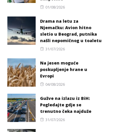
Posted
01/08/2026
on
Drama na letu za
Njemačku: Avion hitno
sletio u Beograd, putnika
našli nepomičnog u toaletu
Posted
31/07/2026
on
Na jesen moguće
poskupljenje hrane u
Evropi
Posted
04/08/2026
on
Gužve na izlazu iz BiH:
Pogledajte gdje se
trenutno čeka najduže
Posted
31/07/2026
on