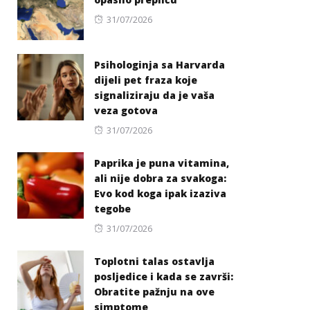
Posted
31/07/2026
on
Psihologinja sa Harvarda
dijeli pet fraza koje
signaliziraju da je vaša
veza gotova
Posted
31/07/2026
on
Paprika je puna vitamina,
ali nije dobra za svakoga:
Evo kod koga ipak izaziva
tegobe
Posted
31/07/2026
on
Toplotni talas ostavlja
posljedice i kada se završi:
Obratite pažnju na ove
simptome