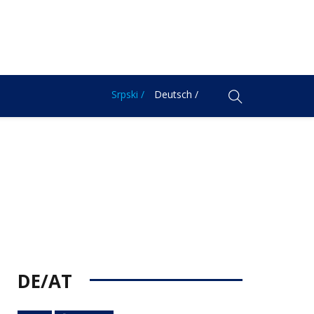
Srpski /
Deutsch /
DE/AT