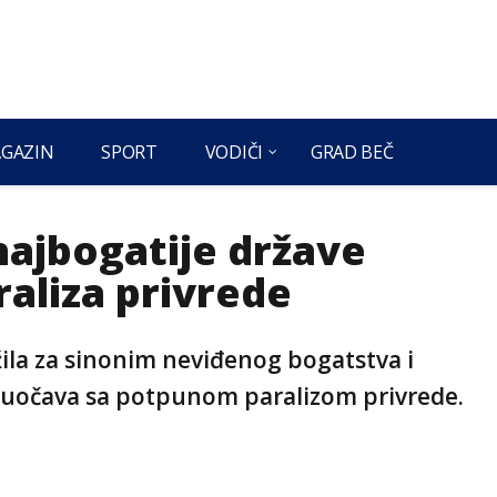
GAZIN
SPORT
VODIČI
GRAD BEČ
ajbogatije države
raliza privrede
žila za sinonim neviđenog bogatstva i
uočava sa potpunom paralizom privrede.