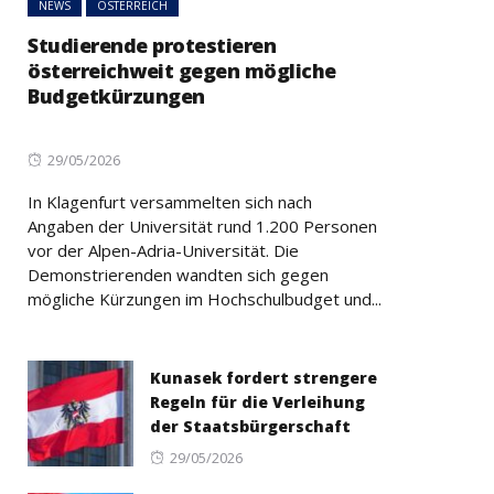
NEWS
ÖSTERREICH
Studierende protestieren
österreichweit gegen mögliche
Budgetkürzungen
Posted
29/05/2026
on
In Klagenfurt versammelten sich nach
Angaben der Universität rund 1.200 Personen
vor der Alpen-Adria-Universität. Die
Demonstrierenden wandten sich gegen
mögliche Kürzungen im Hochschulbudget und...
Kunasek fordert strengere
Regeln für die Verleihung
der Staatsbürgerschaft
Posted
29/05/2026
on