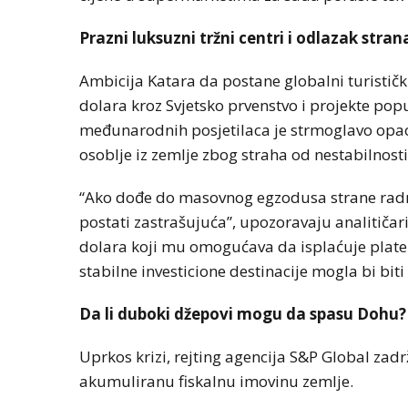
Prazni luksuzni tržni centri i odlazak stra
Ambicija Katara da postane globalni turistički 
dolara kroz Svjetsko prvenstvo i projekte pop
međunarodnih posjetilaca je strmoglavo opa
osoblje iz zemlje zbog straha od nestabilnosti
“Ako dođe do masovnog egzodusa strane radne 
postati zastrašujuća”, upozoravaju analitičar
dolara koji mu omogućava da isplaćuje plate
stabilne investicione destinacije mogla bi biti
Da li duboki džepovi mogu da spasu Dohu?
Uprkos krizi, rejting agencija S&P Global zadr
akumuliranu fiskalnu imovinu zemlje.