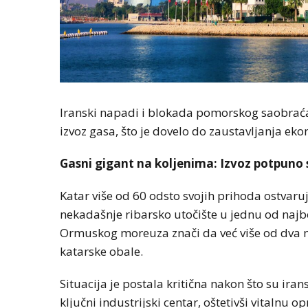
Iranski napadi i blokada pomorskog saobrać
izvoz gasa, što je dovelo do zaustavljanja e
Gasni gigant na koljenima: Izvoz potpuno
Katar više od 60 odsto svojih prihoda ostvaru
nekadašnje ribarsko utočište u jednu od najbo
Ormuskog moreuza znači da već više od dva m
katarske obale.
Situacija je postala kritična nakon što su irans
ključni industrijski centar, oštetivši vitalnu 