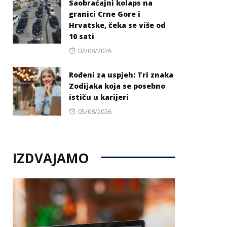
Saobraćajni kolaps na
granici Crne Gore i
Hrvatske, čeka se više od
10 sati
Posted
02/08/2026
on
Rođeni za uspjeh: Tri znaka
Zodijaka koja se posebno
ističu u karijeri
Posted
05/08/2026
on
IZDVAJAMO