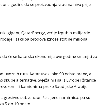
rebne godine da se proizvodnja vrati na nivo prije
ki gigant, QatarEnergy, već je izgubio milijarde
prodaje i zakupa brodova iznose stotine miliona
da će se katarska ekonomija ove godine smanjiti za
od uvoznih ruta. Katar uvozi oko 90 odsto hrane, a
 skupe alternative. Svježa hrana iz Evrope i žitarice
evozom ili kamionima preko Saudijske Arabije.
da agresivno subvencioniše cijene namirnica, pa su
za 5 do 10 odsto.