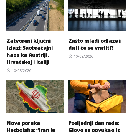
Zatvoreni ključni
Zašto mladi odlaze i
izlazi: Saobraćajni
da li će se vratiti?
haos ka Austriji,
Posted
10/08/2026
Hrvatskoj i Italiji
on
Posted
10/08/2026
on
Nova poruka
Posljednji dan rada:
Hezbolaha: “Iran je
Glovo se povukao iz