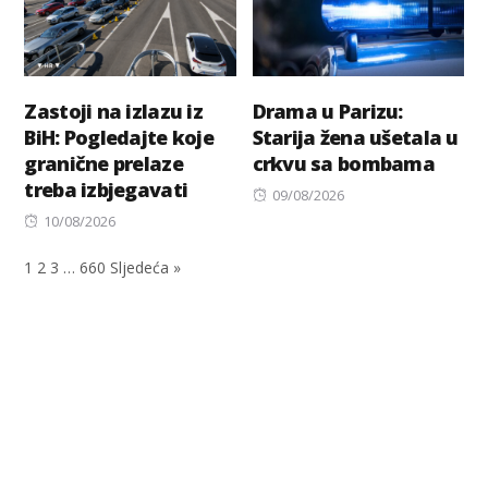
Zastoji na izlazu iz
Drama u Parizu:
BiH: Pogledajte koje
Starija žena ušetala u
granične prelaze
crkvu sa bombama
treba izbjegavati
Posted
09/08/2026
Posted
on
10/08/2026
on
1
2
3
…
660
Sljedeća »