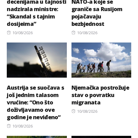
decenijama u tajnosti
NATO-a koje se
nadzirala ministre:
graniče sa Rusijom
“Skandal s tajnim
pojačavaju
dosijeima”
bezbjednost
Posted
Posted
10/08/2026
10/08/2026
on
on
Austrija se suočava s
Njemačka postrožuje
još jednim talasom
stav o povratku
vrućine: “Ono što
migranata
doživljavamo ove
Posted
10/08/2026
godine je neviđeno“
on
Posted
10/08/2026
on