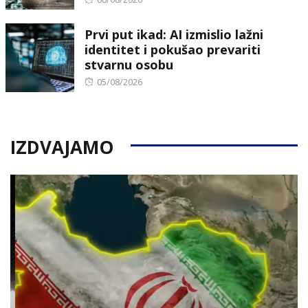
on
Prvi put ikad: AI izmislio lažni
identitet i pokušao prevariti
stvarnu osobu
Posted
05/08/2026
on
IZDVAJAMO