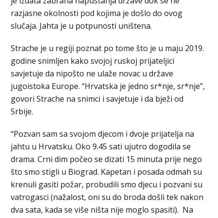
je izdata zabrana napuštanja države dok se ne
razjasne okolnosti pod kojima je došlo do ovog
slučaja. Jahta je u potpunosti uništena.
Strache je u regiji poznat po tome što je u maju 2019.
godine snimljen kako svojoj ruskoj prijateljici
savjetuje da nipošto ne ulaže novac u države
jugoistoka Europe. “Hrvatska je jedno sr*nje, sr*nje”,
govori Strache na snimci i savjetuje i da bježi od
Srbije.
“Pozvan sam sa svojom djecom i dvoje prijatelja na
jahtu u Hrvatsku. Oko 9.45 sati ujutro dogodila se
drama. Crni dim počeo se dizati 15 minuta prije nego
što smo stigli u Biograd. Kapetan i posada odmah su
krenuli gasiti požar, probudili smo djecu i pozvani su
vatrogasci (nažalost, oni su do broda došli tek nakon
dva sata, kada se više ništa nije moglo spasiti). Na