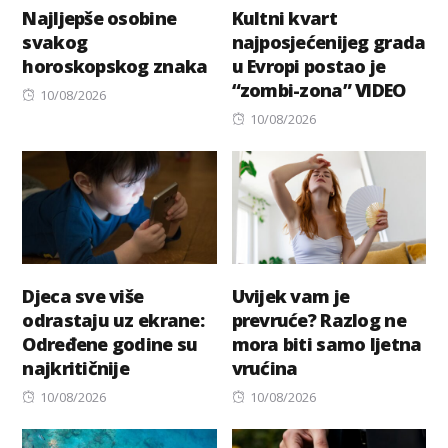
Najljepše osobine
Kultni kvart
svakog
najposjećenijeg grada
horoskopskog znaka
u Evropi postao je
“zombi-zona” VIDEO
Posted
10/08/2026
on
Posted
10/08/2026
on
Djeca sve više
Uvijek vam je
odrastaju uz ekrane:
prevruće? Razlog ne
Određene godine su
mora biti samo ljetna
najkritičnije
vrućina
Posted
Posted
10/08/2026
10/08/2026
on
on