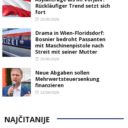
Rückläufiger Trend setzt sich
fort
Posted
25/05/2026
on
Drama in Wien-Floridsdorf:
Bosnier bedroht Passanten
mit Maschinenpistole nach
Streit mit seiner Mutter
Posted
25/05/2026
on
Neue Abgaben sollen
Mehrwertsteuersenkung
finanzieren
Posted
22/04/2026
on
NAJČITANIJE