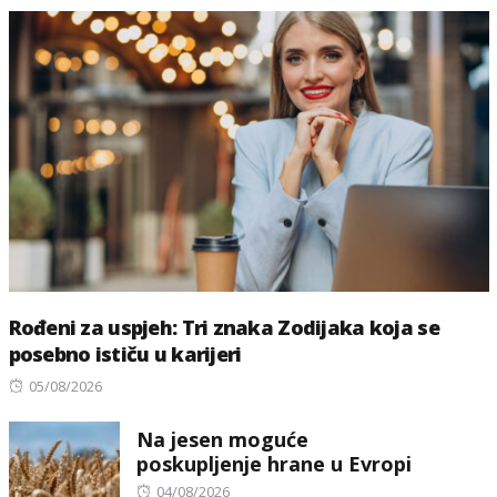
Rođeni za uspjeh: Tri znaka Zodijaka koja se
posebno ističu u karijeri
Posted
05/08/2026
on
Na jesen moguće
poskupljenje hrane u Evropi
Posted
04/08/2026