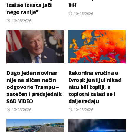
izašao iz rata jači
BiH
nego ranije”
Posted
10/08/2026
Posted
on
10/08/2026
on
Dugo jedan novinar
Rekordna vrućina u
nije na sličan način
Evropi: Jun i jul nikad
odgovorio Trampu –
nisu bili topliji, a
zatečen i predsjednik
toplotni talasi se i
SAD VIDEO
dalje ređaju
Posted
Posted
10/08/2026
10/08/2026
on
on