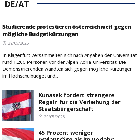
DE/AT
Studierende protestieren österreichweit gegen
mögliche Budgetkürzungen
Posted
29/05/2026
on
In Klagenfurt versammelten sich nach Angaben der Universität
rund 1.200 Personen vor der Alpen-Adria-Universität. Die
Demonstrierenden wandten sich gegen mögliche Kürzungen
im Hochschulbudget und...
Kunasek fordert strengere
Regeln für die Verleihung der
Staatsbürgerschaft
Posted
29/05/2026
on
45 Prozent weniger
Asylanträge als im Vorjahr: