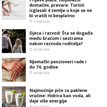
domaćini, prevare: Turisti
izglasali 4 zemlje u koje se ne
bi vratili ni besplatno
Posted
07/08/2026
on
Djeca i razvod: Šta se događa
među braćom i sestrama
nakon razvoda roditelja?
Posted
05/08/2026
on
Njemački penzioneri rade i
do 74. godine
Posted
06/08/2026
on
Najmoćnije piće za paklene
vrućine: Hidrira kao voda, ali
daje više energije
Posted
06/08/2026