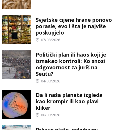
on
Svjetske cijene hrane ponovo
porasle, evo i šta je najviše
poskupjelo
Posted
07/08/2026
on
Politički plan ili haos koji je
izmakao kontroli: Ko snosi
odgovornost za juriš na
Seutu?
Posted
04/08/2026
on
Da li naša planeta izgleda
kao krompir ili kao plavi
kliker
Posted
06/08/2026
on
Prljave plaže, neljubazni