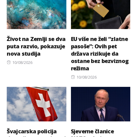
Život na Zemlji se dva
EU više ne želi “zlatne
puta razvio, pokazuje
pasoše”: Ovih pet
nova studija
država rizikuje da
ostane bez bezviznog
Posted
10/08/2026
režima
on
Posted
10/08/2026
on
Švajcarska policija
Sjeverne članice