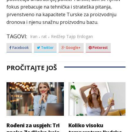
fokus prebacuje na tehnička i strateška pitanja,
prvenstveno na kapacitete Turske za proizvodnju
dronova i njenu snažnu proizvodnu bazu.
TAGOVI:
,
,
Iran
rat
Redžep Tajip Erdogan
Facebook
Twitter
Google+
Pinterest
PROČITAJTE JOŠ
Rođeni za uspjeh: Tri
Koliko visoku