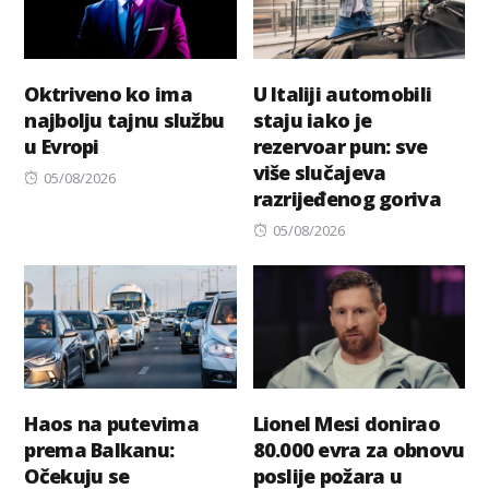
Oktriveno ko ima
U Italiji automobili
najbolju tajnu službu
staju iako je
u Evropi
rezervoar pun: sve
više slučajeva
Posted
05/08/2026
razrijeđenog goriva
on
Posted
05/08/2026
on
Haos na putevima
Lionel Mesi donirao
prema Balkanu:
80.000 evra za obnovu
Očekuju se
poslije požara u