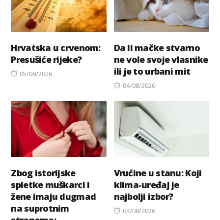
Hrvatska u crvenom:
Da li mačke stvarno
Presušiće rijeke?
ne vole svoje vlasnike
ili je to urbani mit
Posted
05/08/2026
on
Posted
04/08/2026
on
Zbog istorijske
Vrućine u stanu: Koji
spletke muškarci i
klima-uređaj je
žene imaju dugmad
najbolji izbor?
na suprotnim
Posted
04/08/2026
stranama: