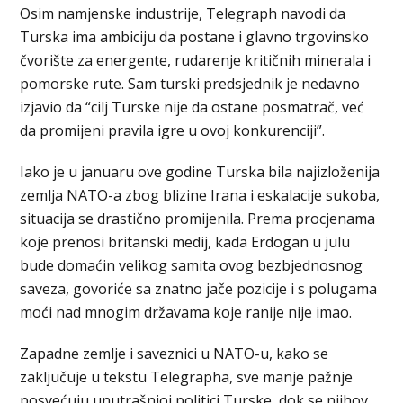
Osim namjenske industrije, Telegraph navodi da
Turska ima ambiciju da postane i glavno trgovinsko
čvorište za energente, rudarenje kritičnih minerala i
pomorske rute. Sam turski predsjednik je nedavno
izjavio da “cilj Turske nije da ostane posmatrač, već
da promijeni pravila igre u ovoj konkurenciji”.
Iako je u januaru ove godine Turska bila najizloženija
zemlja NATO-a zbog blizine Irana i eskalacije sukoba,
situacija se drastično promijenila. Prema procjenama
koje prenosi britanski medij, kada Erdogan u julu
bude domaćin velikog samita ovog bezbjednosnog
saveza, govoriće sa znatno jače pozicije i s polugama
moći nad mnogim državama koje ranije nije imao.
Zapadne zemlje i saveznici u NATO-u, kako se
zaključuje u tekstu Telegrapha, sve manje pažnje
posvećuju unutrašnjoj politici Turske, dok se njihov