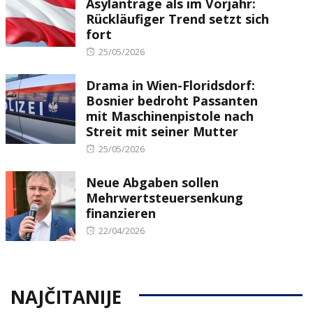
Asylanträge als im Vorjahr:
Rückläufiger Trend setzt sich
fort
Posted
25/05/2026
on
Drama in Wien-Floridsdorf:
Bosnier bedroht Passanten
mit Maschinenpistole nach
Streit mit seiner Mutter
Posted
25/05/2026
on
Neue Abgaben sollen
Mehrwertsteuersenkung
finanzieren
Posted
22/04/2026
on
NAJČITANIJE