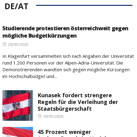
DE/AT
Studierende protestieren österreichweit gegen
mögliche Budgetkürzungen
Posted
29/05/2026
on
In Klagenfurt versammelten sich nach Angaben der Universität
rund 1.200 Personen vor der Alpen-Adria-Universität. Die
Demonstrierenden wandten sich gegen mögliche Kürzungen
im Hochschulbudget und...
Kunasek fordert strengere
Regeln für die Verleihung der
Staatsbürgerschaft
Posted
29/05/2026
on
45 Prozent weniger