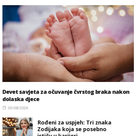
Devet savjeta za očuvanje čvrstog braka nakon
dolaska djece
Posted
03/08/2026
on
Rođeni za uspjeh: Tri znaka
Zodijaka koja se posebno
ističu u karijeri