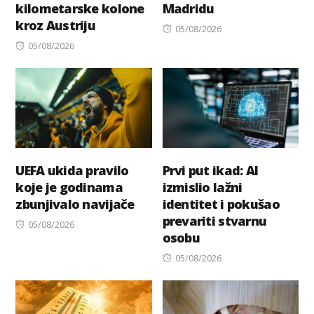
kilometarske kolone
Madridu
kroz Austriju
Posted
05/08/2026
Posted
on
05/08/2026
on
UEFA ukida pravilo
Prvi put ikad: AI
koje je godinama
izmislio lažni
zbunjivalo navijače
identitet i pokušao
prevariti stvarnu
Posted
05/08/2026
osobu
on
Posted
05/08/2026
on