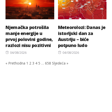
Njemačka potrošila
Meteorolozi: Danas je
manje energije u
istorijski dan za
prvoj polovini godine,
Austriju – biće
razlozi nisu pozitivni
potpuno ludo
Posted
Posted
04/08/2026
04/08/2026
on
on
« Prethodna
1
2
3
4
5
…
658
Sljedeća »