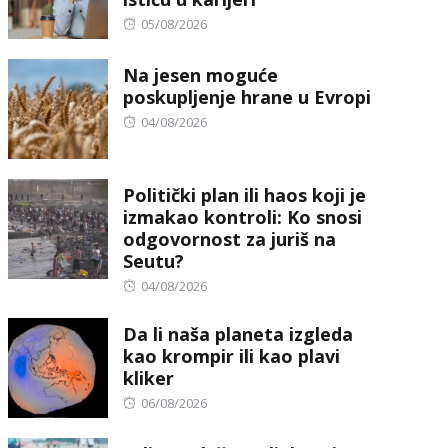
Posted
05/08/2026
on
Na jesen moguće
poskupljenje hrane u Evropi
Posted
04/08/2026
on
Politički plan ili haos koji je
izmakao kontroli: Ko snosi
odgovornost za juriš na
Seutu?
Posted
04/08/2026
on
Da li naša planeta izgleda
kao krompir ili kao plavi
kliker
Posted
06/08/2026
on