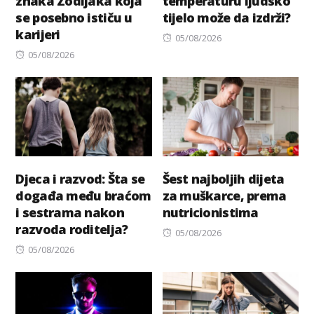
znaka Zodijaka koja
temperaturu ljudsko
se posebno ističu u
tijelo može da izdrži?
karijeri
Posted
05/08/2026
Posted
on
05/08/2026
on
Djeca i razvod: Šta se
Šest najboljih dijeta
događa među braćom
za muškarce, prema
i sestrama nakon
nutricionistima
razvoda roditelja?
Posted
05/08/2026
Posted
on
05/08/2026
on