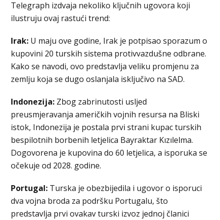
Telegraph izdvaja nekoliko ključnih ugovora koji
ilustruju ovaj rastući trend:
Irak:
U maju ove godine, Irak je potpisao sporazum o
kupovini 20 turskih sistema protivvazdušne odbrane.
Kako se navodi, ovo predstavlja veliku promjenu za
zemlju koja se dugo oslanjala isključivo na SAD.
Indonezija:
Zbog zabrinutosti usljed
preusmjeravanja američkih vojnih resursa na Bliski
istok, Indonezija je postala prvi strani kupac turskih
bespilotnih borbenih letjelica Bayraktar Kızılelma.
Dogovorena je kupovina do 60 letjelica, a isporuka se
očekuje od 2028. godine.
Portugal:
Turska je obezbijedila i ugovor o isporuci
dva vojna broda za podršku Portugalu, što
predstavlja prvi ovakav turski izvoz jednoj članici