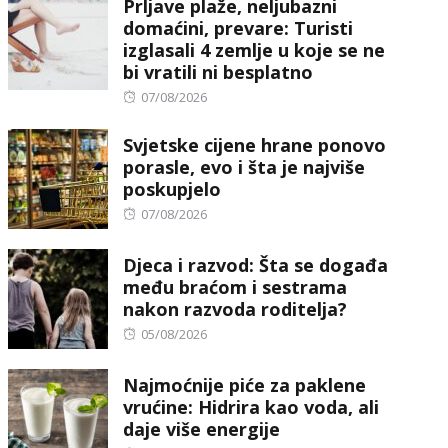
Prljave plaže, neljubazni
domaćini, prevare: Turisti
izglasali 4 zemlje u koje se ne
bi vratili ni besplatno
Posted
07/08/2026
on
Svjetske cijene hrane ponovo
porasle, evo i šta je najviše
poskupjelo
Posted
07/08/2026
on
Djeca i razvod: Šta se događa
među braćom i sestrama
nakon razvoda roditelja?
Posted
05/08/2026
on
Najmoćnije piće za paklene
vrućine: Hidrira kao voda, ali
daje više energije