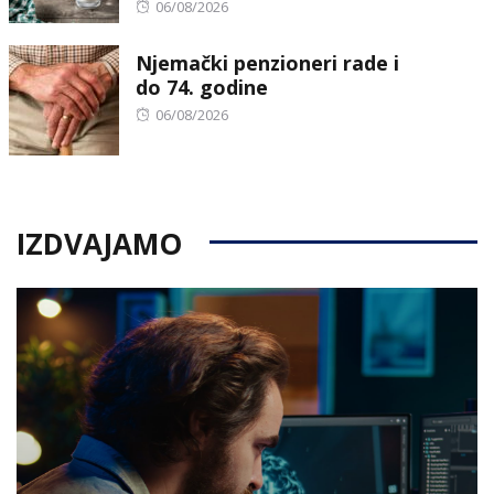
Posted
06/08/2026
on
Njemački penzioneri rade i
do 74. godine
Posted
06/08/2026
on
IZDVAJAMO