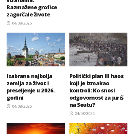
on
Razmažene grofice
zagorčale živote
Posted
04/08/2026
on
Izabrana najbolja
Politički plan ili haos
zemlja za život i
koji je izmakao
preseljenje u 2026.
kontroli: Ko snosi
godini
odgovornost za juriš
na Seutu?
Posted
04/08/2026
on
Posted
04/08/2026
on