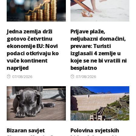
Jedna zemlja drži
Prljave plaže,
gotovo četvrtinu
neljubazni domaćini,
ekonomije EU: Novi
prevare: Turisti
podaci otkrivaju ko
izglasali 4 zemlje u
vuče kontinent
koje se ne bi vratili ni
naprijed
besplatno
Posted
Posted
07/08/2026
07/08/2026
on
on
Bizaran savjet
Polovina svjetskih