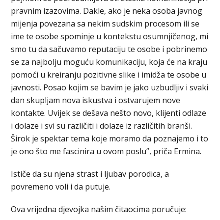
pravnim izazovima. Dakle, ako je neka osoba javnog
mijenja povezana sa nekim sudskim procesom ili se
ime te osobe spominje u kontekstu osumnjičenog, mi
smo tu da sačuvamo reputaciju te osobe i pobrinemo
se za najbolju moguću komunikaciju, koja će na kraju
pomoći u kreiranju pozitivne slike i imidža te osobe u
javnosti. Posao kojim se bavim je jako uzbudljiv i svaki
dan skupljam nova iskustva i ostvarujem nove
kontakte. Uvijek se dešava nešto novo, klijenti odlaze
i dolaze i svi su različiti i dolaze iz različitih branši.
Širok je spektar tema koje moramo da poznajemo i to
je ono što me fascinira u ovom poslu”, priča Ermina.
Ističe da su njena strast i ljubav porodica, a
povremeno voli i da putuje.
Ova vrijedna djevojka našim čitaocima poručuje: