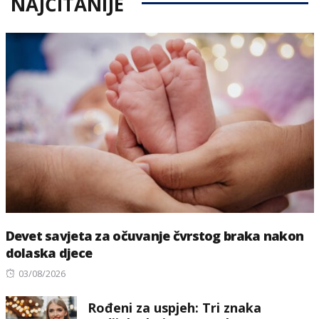
NAJČITANIJE
Devet savjeta za očuvanje čvrstog braka nakon
dolaska djece
Posted
03/08/2026
on
Rođeni za uspjeh: Tri znaka