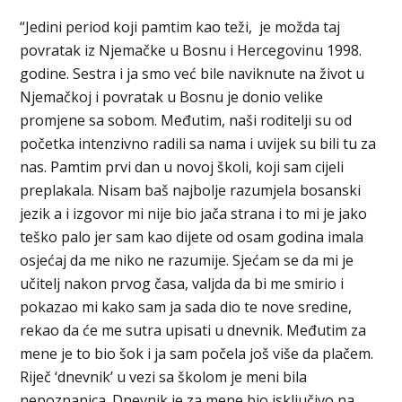
“Jedini period koji pamtim kao teži, je možda taj
povratak iz Njemačke u Bosnu i Hercegovinu 1998.
godine. Sestra i ja smo već bile naviknute na život u
Njemačkoj i povratak u Bosnu je donio velike
promjene sa sobom. Međutim, naši roditelji su od
početka intenzivno radili sa nama i uvijek su bili tu za
nas. Pamtim prvi dan u novoj školi, koji sam cijeli
preplakala. Nisam baš najbolje razumjela bosanski
jezik a i izgovor mi nije bio jača strana i to mi je jako
teško palo jer sam kao dijete od osam godina imala
osjećaj da me niko ne razumije. Sjećam se da mi je
učitelj nakon prvog časa, valjda da bi me smirio i
pokazao mi kako sam ja sada dio te nove sredine,
rekao da će me sutra upisati u dnevnik. Međutim za
mene je to bio šok i ja sam počela još više da plačem.
Riječ ‘dnevnik’ u vezi sa školom je meni bila
nepoznanica. Dnevnik je za mene bio isključivo na