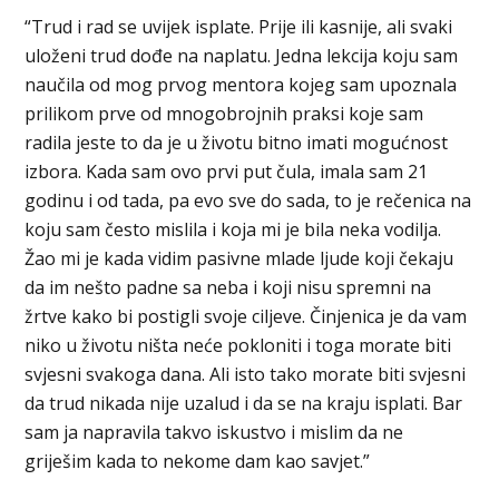
“Trud i rad se uvijek isplate. Prije ili kasnije, ali svaki
uloženi trud dođe na naplatu. Jedna lekcija koju sam
naučila od mog prvog mentora kojeg sam upoznala
prilikom prve od mnogobrojnih praksi koje sam
radila jeste to da je u životu bitno imati mogućnost
izbora. Kada sam ovo prvi put čula, imala sam 21
godinu i od tada, pa evo sve do sada, to je rečenica na
koju sam često mislila i koja mi je bila neka vodilja.
Žao mi je kada vidim pasivne mlade ljude koji čekaju
da im nešto padne sa neba i koji nisu spremni na
žrtve kako bi postigli svoje ciljeve. Činjenica je da vam
niko u životu ništa neće pokloniti i toga morate biti
svjesni svakoga dana. Ali isto tako morate biti svjesni
da trud nikada nije uzalud i da se na kraju isplati. Bar
sam ja napravila takvo iskustvo i mislim da ne
griješim kada to nekome dam kao savjet.”