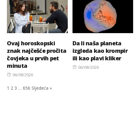
Ovaj horoskopski
Da li naša planeta
znak najčešće pročita
izgleda kao krompir
čovjeka u prvih pet
ili kao plavi kliker
minuta
Posted
06/08/2026
Posted
on
06/08/2026
on
1
2
3
…
656
Sljedeća »