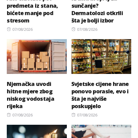
predmeta iz stana,
sunčanje?
bićete manje pod
Dermatolozi otkrili
stresom
šta je bolji izbor
Posted
Posted
07/08/2026
07/08/2026
on
on
Njemačka uvodi
Svjetske cijene hrane
hitne mjere zbog
ponovo porasle, evo i
niskog vodostaja
šta je najviše
rijeka
poskupjelo
Posted
Posted
07/08/2026
07/08/2026
on
on