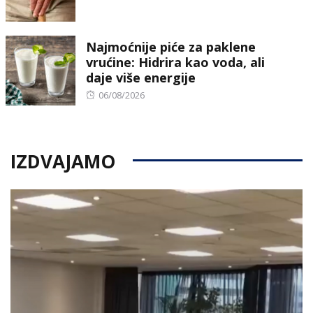
on
Najmoćnije piće za paklene
vrućine: Hidrira kao voda, ali
daje više energije
Posted
06/08/2026
on
IZDVAJAMO