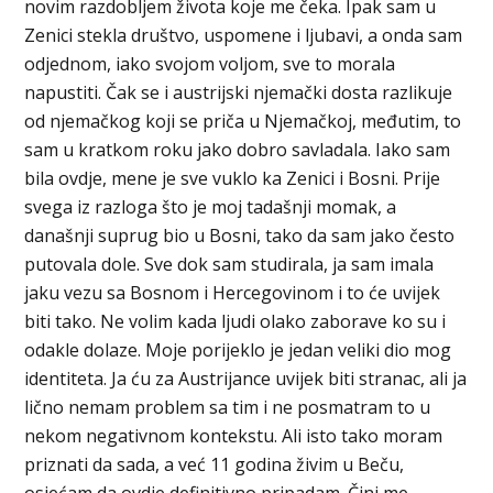
novim razdobljem života koje me čeka. Ipak sam u
Zenici stekla društvo, uspomene i ljubavi, a onda sam
odjednom, iako svojom voljom, sve to morala
napustiti. Čak se i austrijski njemački dosta razlikuje
od njemačkog koji se priča u Njemačkoj, međutim, to
sam u kratkom roku jako dobro savladala. Iako sam
bila ovdje, mene je sve vuklo ka Zenici i Bosni. Prije
svega iz razloga što je moj tadašnji momak, a
današnji suprug bio u Bosni, tako da sam jako često
putovala dole. Sve dok sam studirala, ja sam imala
jaku vezu sa Bosnom i Hercegovinom i to će uvijek
biti tako. Ne volim kada ljudi olako zaborave ko su i
odakle dolaze. Moje porijeklo je jedan veliki dio mog
identiteta. Ja ću za Austrijance uvijek biti stranac, ali ja
lično nemam problem sa tim i ne posmatram to u
nekom negativnom kontekstu. Ali isto tako moram
priznati da sada, a već 11 godina živim u Beču,
osjećam da ovdje definitivno pripadam. Čini me