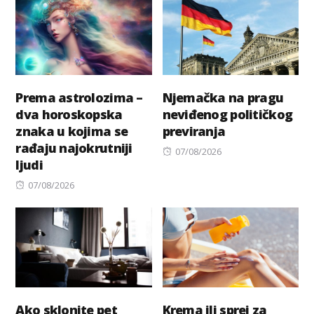
Prema astrolozima –
Njemačka na pragu
dva horoskopska
neviđenog političkog
znaka u kojima se
previranja
rađaju najokrutniji
Posted
07/08/2026
ljudi
on
Posted
07/08/2026
on
Ako sklonite pet
Krema ili sprej za