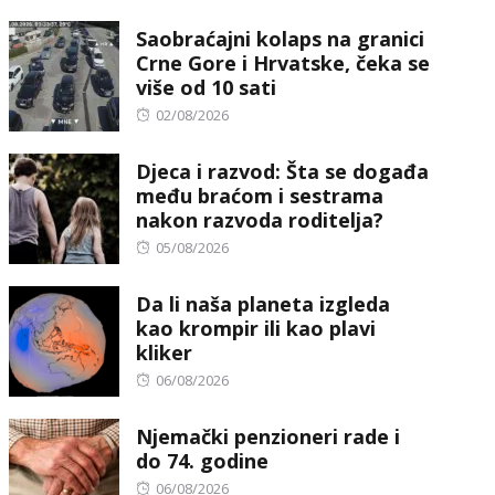
on
Saobraćajni kolaps na granici
Crne Gore i Hrvatske, čeka se
više od 10 sati
Posted
02/08/2026
on
Djeca i razvod: Šta se događa
među braćom i sestrama
nakon razvoda roditelja?
Posted
05/08/2026
on
Da li naša planeta izgleda
kao krompir ili kao plavi
kliker
Posted
06/08/2026
on
Njemački penzioneri rade i
do 74. godine
Posted
06/08/2026