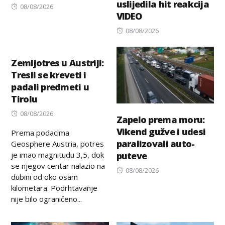
uslijedila hit reakcija
Posted
08/08/2026
VIDEO
on
Posted
08/08/2026
on
Zemljotres u Austriji:
Tresli se kreveti i
padali predmeti u
Tirolu
Posted
08/08/2026
Zapelo prema moru:
on
Vikend gužve i udesi
Prema podacima
paralizovali auto-
Geosphere Austria, potres
je imao magnitudu 3,5, dok
puteve
se njegov centar nalazio na
Posted
08/08/2026
dubini od oko osam
on
kilometara. Podrhtavanje
nije bilo ograničeno...