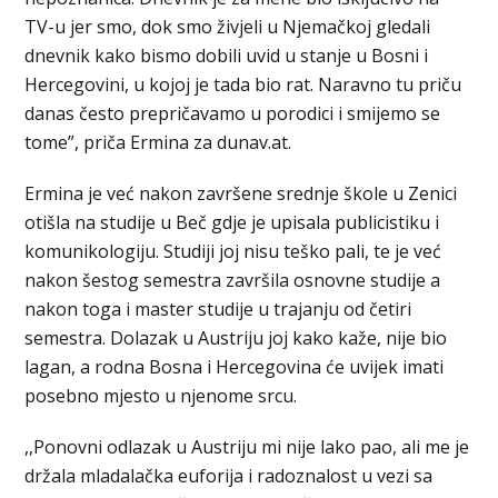
TV-u jer smo, dok smo živjeli u Njemačkoj gledali
dnevnik kako bismo dobili uvid u stanje u Bosni i
Hercegovini, u kojoj je tada bio rat. Naravno tu priču
danas često prepričavamo u porodici i smijemo se
tome”, priča Ermina za dunav.at.
Ermina je već nakon završene srednje škole u Zenici
otišla na studije u Beč gdje je upisala publicistiku i
komunikologiju. Studiji joj nisu teško pali, te je već
nakon šestog semestra završila osnovne studije a
nakon toga i master studije u trajanju od četiri
semestra. Dolazak u Austriju joj kako kaže, nije bio
lagan, a rodna Bosna i Hercegovina će uvijek imati
posebno mjesto u njenome srcu.
,,Ponovni odlazak u Austriju mi nije lako pao, ali me je
držala mladalačka euforija i radoznalost u vezi sa