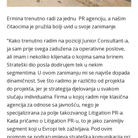
Ermina trenutno radi za jednu PR agenciju, a našim
čitaocima je pružila bolji uvid u svoje zanimanje.
“Kako trenutno radim na poziciji Junior Consultant-a,
ja sam prije svega zadužena za operativne poslove,
ali imam i nekoliko klijenata o kojima sama brinem.
Strateški dio posla dodirujem tek u nekim
segmentima. U ovom zanimanju mi se najviše dopada
dinamičnost. Sve što radimo je različito od projekta
do projekta, jer je strategija djelovanja u svakom
slučaju individualna. Firma u kojoj radim nije klasična
agencija za odnose sa javnošću, nego je
specijalizirana za polje takozvanog Litigation PR-a.
Kada pričamo o Litigation PR-u, to je jako zanimljiv
segment koji u Evropi tek zaživljava. Pod ovim
pojmom se podrazumijeva strateška komunikacija pri