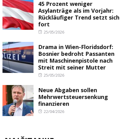
45 Prozent weniger
Asylanträge als im Vorjahr:
Rückläufiger Trend setzt sich
fort
Posted
25/05/2026
on
Drama in Wien-Floridsdorf:
Bosnier bedroht Passanten
mit Maschinenpistole nach
Streit mit seiner Mutter
Posted
25/05/2026
on
Neue Abgaben sollen
Mehrwertsteuersenkung
finanzieren
Posted
22/04/2026
on