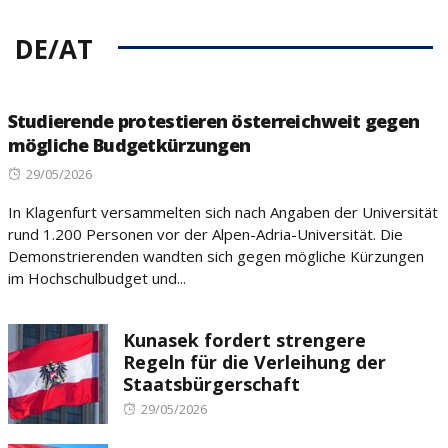
DE/AT
Studierende protestieren österreichweit gegen
mögliche Budgetkürzungen
Posted
29/05/2026
on
In Klagenfurt versammelten sich nach Angaben der Universität
rund 1.200 Personen vor der Alpen-Adria-Universität. Die
Demonstrierenden wandten sich gegen mögliche Kürzungen
im Hochschulbudget und...
Kunasek fordert strengere
Regeln für die Verleihung der
Staatsbürgerschaft
Posted
29/05/2026
on