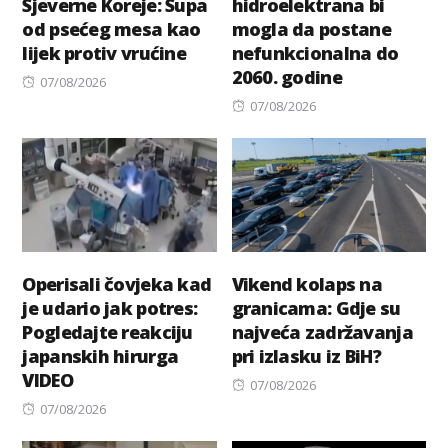
Sjeverne Koreje: Supa
hidroelektrana bi
od psećeg mesa kao
mogla da postane
lijek protiv vrućine
nefunkcionalna do
2060. godine
Posted
07/08/2026
on
Posted
07/08/2026
on
Operisali čovjeka kad
Vikend kolaps na
je udario jak potres:
granicama: Gdje su
Pogledajte reakciju
najveća zadržavanja
japanskih hirurga
pri izlasku iz BiH?
VIDEO
Posted
07/08/2026
Posted
on
07/08/2026
on