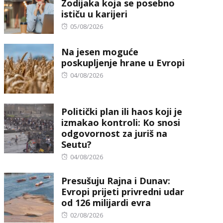
Zodijaka koja se posebno
ističu u karijeri
Posted
05/08/2026
on
Na jesen moguće
poskupljenje hrane u Evropi
Posted
04/08/2026
on
Politički plan ili haos koji je
izmakao kontroli: Ko snosi
odgovornost za juriš na
Seutu?
Posted
04/08/2026
on
Presušuju Rajna i Dunav:
Evropi prijeti privredni udar
od 126 milijardi evra
Posted
02/08/2026