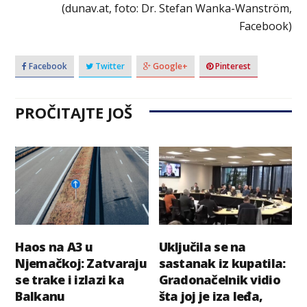
(dunav.at, foto: Dr. Stefan Wanka-Wanström,
Facebook)
Facebook
Twitter
Google+
Pinterest
PROČITAJTE JOŠ
Haos na A3 u
Uključila se na
Njemačkoj: Zatvaraju
sastanak iz kupatila:
se trake i izlazi ka
Gradonačelnik vidio
Balkanu
šta joj je iza leđa,