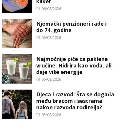
kliker
Posted
06/08/2026
on
Njemački penzioneri rade i
do 74. godine
Posted
06/08/2026
on
Najmoćnije piće za paklene
vrućine: Hidrira kao voda, ali
daje više energije
Posted
06/08/2026
on
Djeca i razvod: Šta se događa
među braćom i sestrama
nakon razvoda roditelja?
Posted
05/08/2026
on