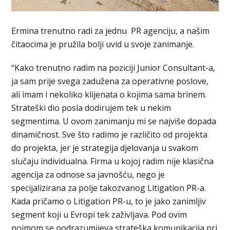
Ermina trenutno radi za jednu PR agenciju, a našim
čitaocima je pružila bolji uvid u svoje zanimanje.
“Kako trenutno radim na poziciji Junior Consultant-a,
ja sam prije svega zadužena za operativne poslove,
ali imam i nekoliko klijenata o kojima sama brinem.
Strateški dio posla dodirujem tek u nekim
segmentima. U ovom zanimanju mi se najviše dopada
dinamičnost. Sve što radimo je različito od projekta
do projekta, jer je strategija djelovanja u svakom
slučaju individualna. Firma u kojoj radim nije klasična
agencija za odnose sa javnošću, nego je
specijalizirana za polje takozvanog Litigation PR-a.
Kada pričamo o Litigation PR-u, to je jako zanimljiv
segment koji u Evropi tek zaživljava. Pod ovim
pojmom se podrazumijeva strateška komunikacija pri