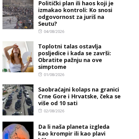
Politički plan ili haos koji je
izmakao kontroli: Ko snosi
odgovornost za juriš na
Seutu?
Posted
04/08/2026
on
Toplotni talas ostavlja
posljedice i kada se završi:
Obratite pažnju na ove
simptome
Posted
01/08/2026
on
Saobraćajni kolaps na granici
Crne Gore i Hrvatske, čeka se
više od 10 sati
Posted
02/08/2026
on
Da li naša planeta izgleda
kao krompir ili kao plavi