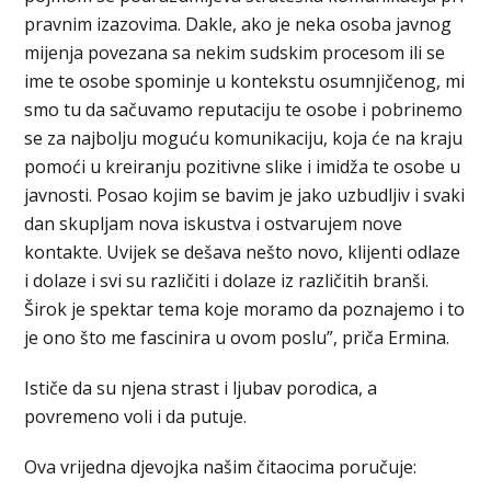
pravnim izazovima. Dakle, ako je neka osoba javnog
mijenja povezana sa nekim sudskim procesom ili se
ime te osobe spominje u kontekstu osumnjičenog, mi
smo tu da sačuvamo reputaciju te osobe i pobrinemo
se za najbolju moguću komunikaciju, koja će na kraju
pomoći u kreiranju pozitivne slike i imidža te osobe u
javnosti. Posao kojim se bavim je jako uzbudljiv i svaki
dan skupljam nova iskustva i ostvarujem nove
kontakte. Uvijek se dešava nešto novo, klijenti odlaze
i dolaze i svi su različiti i dolaze iz različitih branši.
Širok je spektar tema koje moramo da poznajemo i to
je ono što me fascinira u ovom poslu”, priča Ermina.
Ističe da su njena strast i ljubav porodica, a
povremeno voli i da putuje.
Ova vrijedna djevojka našim čitaocima poručuje: