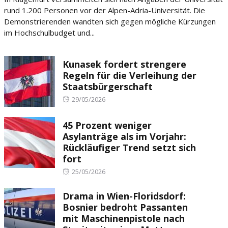
rund 1.200 Personen vor der Alpen-Adria-Universität. Die
Demonstrierenden wandten sich gegen mögliche Kürzungen
im Hochschulbudget und...
Kunasek fordert strengere
Regeln für die Verleihung der
Staatsbürgerschaft
Posted
29/05/2026
on
45 Prozent weniger
Asylanträge als im Vorjahr:
Rückläufiger Trend setzt sich
fort
Posted
25/05/2026
on
Drama in Wien-Floridsdorf:
Bosnier bedroht Passanten
mit Maschinenpistole nach