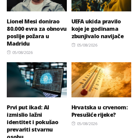
Lionel Mesi donirao
UEFA ukida pravilo
80.000 evra za obnovu
koje je godinama
poslije požara u
zbunjivalo navijače
Madridu
Posted
05/08/2026
Posted
on
05/08/2026
on
Prvi put ikad: AI
Hrvatska u crvenom:
izmislio lažni
Presušiće rijeke?
identitet i pokušao
Posted
05/08/2026
prevariti stvarnu
on
osobu