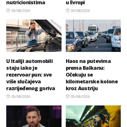
nutricionistima
u Evropi
Posted
Posted
05/08/2026
05/08/2026
on
on
U Italiji automobili
Haos na putevima
staju iako je
prema Balkanu:
rezervoar pun: sve
Očekuju se
više slučajeva
kilometarske kolone
razrijeđenog goriva
kroz Austriju
Posted
Posted
05/08/2026
05/08/2026
on
on