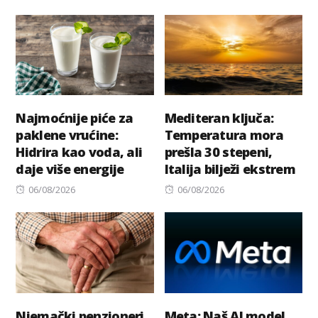
on
on
Najmoćnije piće za
Mediteran ključa:
paklene vrućine:
Temperatura mora
Hidrira kao voda, ali
prešla 30 stepeni,
daje više energije
Italija bilježi ekstrem
Posted
Posted
06/08/2026
06/08/2026
on
on
Njemački penzioneri
Meta: Naš AI model