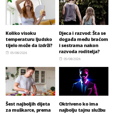
Koliko visoku
Djeca i razvod: Šta se
temperaturu ljudsko
događa među braćom
tijelo može da izdrži?
i sestrama nakon
razvoda roditelja?
Posted
05/08/2026
on
Posted
05/08/2026
on
Šest najboljih dijeta
Oktriveno ko ima
za muškarce, prema
najbolju tajnu službu