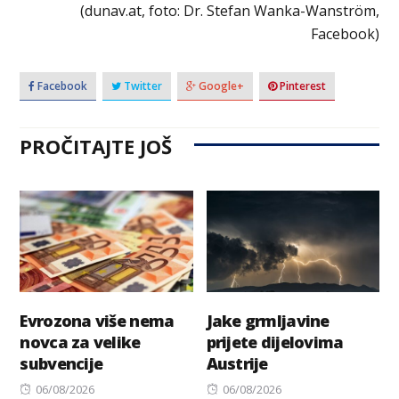
(dunav.at, foto: Dr. Stefan Wanka-Wanström,
Facebook)
Facebook
Twitter
Google+
Pinterest
PROČITAJTE JOŠ
Evrozona više nema
Jake grmljavine
novca za velike
prijete dijelovima
subvencije
Austrije
Posted
Posted
06/08/2026
06/08/2026