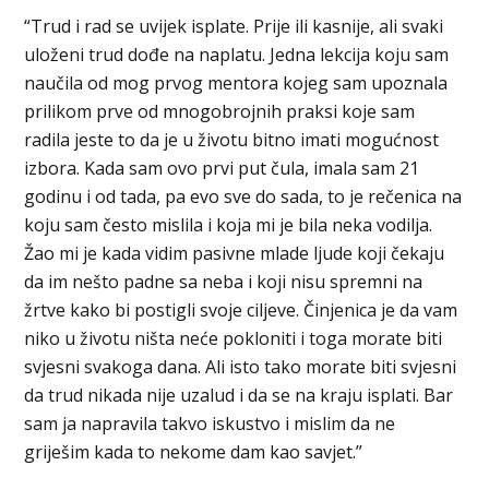
“Trud i rad se uvijek isplate. Prije ili kasnije, ali svaki
uloženi trud dođe na naplatu. Jedna lekcija koju sam
naučila od mog prvog mentora kojeg sam upoznala
prilikom prve od mnogobrojnih praksi koje sam
radila jeste to da je u životu bitno imati mogućnost
izbora. Kada sam ovo prvi put čula, imala sam 21
godinu i od tada, pa evo sve do sada, to je rečenica na
koju sam često mislila i koja mi je bila neka vodilja.
Žao mi je kada vidim pasivne mlade ljude koji čekaju
da im nešto padne sa neba i koji nisu spremni na
žrtve kako bi postigli svoje ciljeve. Činjenica je da vam
niko u životu ništa neće pokloniti i toga morate biti
svjesni svakoga dana. Ali isto tako morate biti svjesni
da trud nikada nije uzalud i da se na kraju isplati. Bar
sam ja napravila takvo iskustvo i mislim da ne
griješim kada to nekome dam kao savjet.”