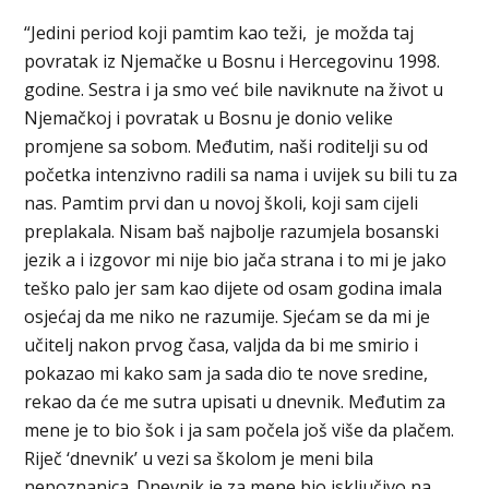
“Jedini period koji pamtim kao teži, je možda taj
povratak iz Njemačke u Bosnu i Hercegovinu 1998.
godine. Sestra i ja smo već bile naviknute na život u
Njemačkoj i povratak u Bosnu je donio velike
promjene sa sobom. Međutim, naši roditelji su od
početka intenzivno radili sa nama i uvijek su bili tu za
nas. Pamtim prvi dan u novoj školi, koji sam cijeli
preplakala. Nisam baš najbolje razumjela bosanski
jezik a i izgovor mi nije bio jača strana i to mi je jako
teško palo jer sam kao dijete od osam godina imala
osjećaj da me niko ne razumije. Sjećam se da mi je
učitelj nakon prvog časa, valjda da bi me smirio i
pokazao mi kako sam ja sada dio te nove sredine,
rekao da će me sutra upisati u dnevnik. Međutim za
mene je to bio šok i ja sam počela još više da plačem.
Riječ ‘dnevnik’ u vezi sa školom je meni bila
nepoznanica. Dnevnik je za mene bio isključivo na