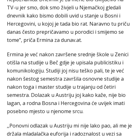
TV-u jer smo, dok smo živjeli u Njemačkoj gledali
dnevnik kako bismo dobili uvid u stanje u Bosni i
Hercegovini, u kojoj je tada bio rat. Naravno tu priču
danas često prepričavamo u porodici i smijemo se
tome”, priča Ermina za dunav.at.
Ermina je već nakon završene srednje škole u Zenici
otišla na studije u Beč gdje je upisala publicistiku i
komunikologiju. Studiji joj nisu teško pali, te je već
nakon šestog semestra završila osnovne studije a
nakon toga i master studije u trajanju od četiri
semestra. Dolazak u Austriju joj kako kaže, nije bio
lagan, a rodna Bosna i Hercegovina će uvijek imati
posebno mjesto u njenome srcu.
,,Ponovni odlazak u Austriju mi nije lako pao, ali me je
držala mladalačka euforija i radoznalost u vezi sa