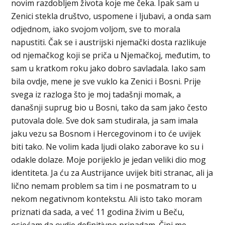
novim razdobljem života koje me čeka. Ipak sam u
Zenici stekla društvo, uspomene i ljubavi, a onda sam
odjednom, iako svojom voljom, sve to morala
napustiti. Čak se i austrijski njemački dosta razlikuje
od njemačkog koji se priča u Njemačkoj, međutim, to
sam u kratkom roku jako dobro savladala. Iako sam
bila ovdje, mene je sve vuklo ka Zenici i Bosni. Prije
svega iz razloga što je moj tadašnji momak, a
današnji suprug bio u Bosni, tako da sam jako često
putovala dole. Sve dok sam studirala, ja sam imala
jaku vezu sa Bosnom i Hercegovinom i to će uvijek
biti tako. Ne volim kada ljudi olako zaborave ko su i
odakle dolaze. Moje porijeklo je jedan veliki dio mog
identiteta. Ja ću za Austrijance uvijek biti stranac, ali ja
lično nemam problem sa tim i ne posmatram to u
nekom negativnom kontekstu. Ali isto tako moram
priznati da sada, a već 11 godina živim u Beču,
osjećam da ovdje definitivno pripadam. Čini me