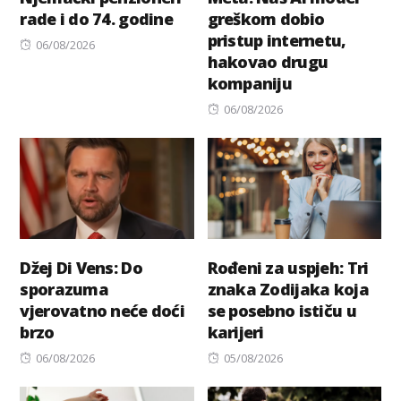
rade i do 74. godine
greškom dobio
pristup internetu,
Posted
06/08/2026
hakovao drugu
on
kompaniju
Posted
06/08/2026
on
Džej Di Vens: Do
Rođeni za uspjeh: Tri
sporazuma
znaka Zodijaka koja
vjerovatno neće doći
se posebno ističu u
brzo
karijeri
Posted
Posted
06/08/2026
05/08/2026
on
on