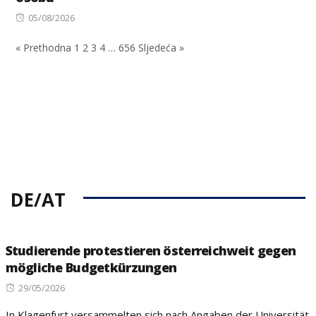
Posted
05/08/2026
on
« Prethodna
1
2
3
4
…
656
Sljedeća »
DE/AT
Studierende protestieren österreichweit gegen
mögliche Budgetkürzungen
Posted
29/05/2026
on
In Klagenfurt versammelten sich nach Angaben der Universität