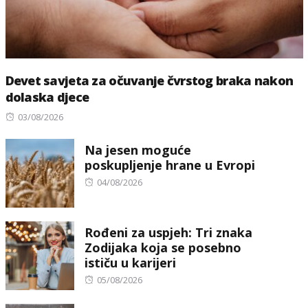
Devet savjeta za očuvanje čvrstog braka nakon
dolaska djece
Posted
03/08/2026
on
Na jesen moguće
poskupljenje hrane u Evropi
Posted
04/08/2026
on
Rođeni za uspjeh: Tri znaka
Zodijaka koja se posebno
ističu u karijeri
Posted
05/08/2026
on