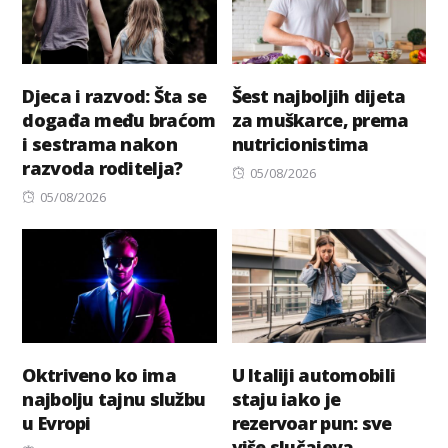
Djeca i razvod: Šta se
Šest najboljih dijeta
događa među braćom
za muškarce, prema
i sestrama nakon
nutricionistima
razvoda roditelja?
Posted
05/08/2026
Posted
on
05/08/2026
on
Oktriveno ko ima
U Italiji automobili
najbolju tajnu službu
staju iako je
u Evropi
rezervoar pun: sve
više slučajeva