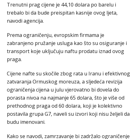
Trenutni prag ciјene je 44,10 dolara po barelu i
trebalo bi da bude preispitan kasnije ovog lјeta,
navodi agencija.
Prema ograničenju, evropskim firmama je
zabranjeno pružanje usluga kao što su osiguranje i
transport koje uključuju naftu prodatu iznad ovog
praga.
Ciјene nafte su skočile zbog rata u Iranu i efektivnog
zatvaranja Ormuskog moreuza, a slјedeća revizija
ograničenja ciјena u julu vјerovatno bi dovela do
porasta nivoa na najmanje 65 dolara, što je više od
prethodnog praga od 60 dolara, koji je kolektivno
postavila grupa G7, naveli su izvori koji nisu želјeli da
budu imenovani.
Kako se navodi, zamrzavanje bi zadržalo ograničenje