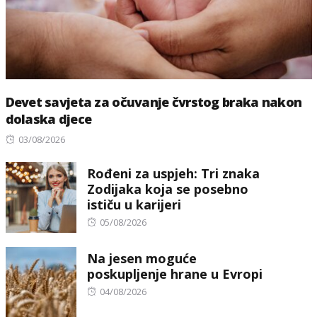
Devet savjeta za očuvanje čvrstog braka nakon
dolaska djece
Posted
03/08/2026
on
Rođeni za uspjeh: Tri znaka
Zodijaka koja se posebno
ističu u karijeri
Posted
05/08/2026
on
Na jesen moguće
poskupljenje hrane u Evropi
Posted
04/08/2026
on