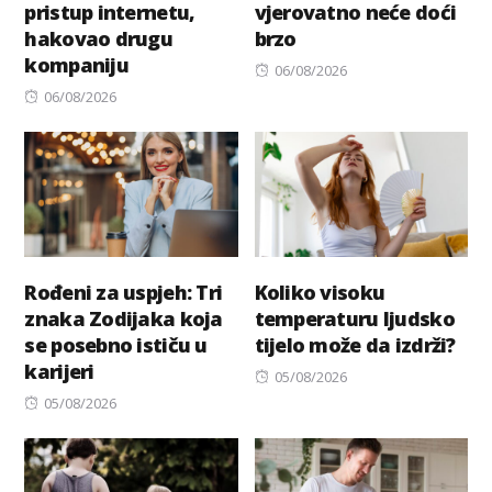
pristup internetu,
vjerovatno neće doći
hakovao drugu
brzo
kompaniju
Posted
06/08/2026
Posted
on
06/08/2026
on
Rođeni za uspjeh: Tri
Koliko visoku
znaka Zodijaka koja
temperaturu ljudsko
se posebno ističu u
tijelo može da izdrži?
karijeri
Posted
05/08/2026
Posted
on
05/08/2026
on