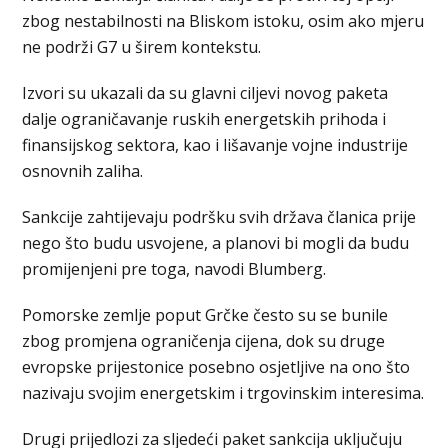
zbog nestabilnosti na Bliskom istoku, osim ako mјeru
ne podrži G7 u širem kontekstu.
Izvori su ukazali da su glavni ciljevi novog paketa
dalje ograničavanje ruskih energetskih prihoda i
finansijskog sektora, kao i lišavanje vojne industrije
osnovnih zaliha.
Sankcije zahtiјevaju podršku svih država članica priјe
nego što budu usvojene, a planovi bi mogli da budu
promiјenjeni pre toga, navodi Blumberg.
Pomorske zemlje poput Grčke često su se bunile
zbog promјena ograničenja ciјena, dok su druge
evropske priјestonice posebno osјetljive na ono što
nazivaju svojim energetskim i trgovinskim interesima.
Drugi priјedlozi za slјedeći paket sankcija uključuju