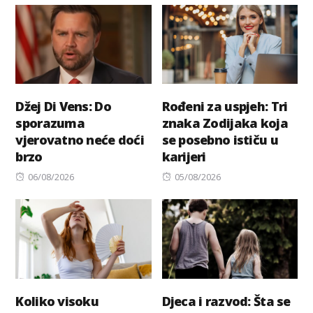
Džej Di Vens: Do
Rođeni za uspjeh: Tri
sporazuma
znaka Zodijaka koja
vjerovatno neće doći
se posebno ističu u
brzo
karijeri
Posted
Posted
06/08/2026
05/08/2026
on
on
Koliko visoku
Djeca i razvod: Šta se