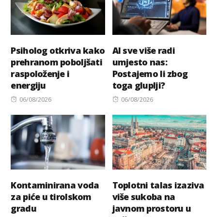
Psiholog otkriva kako
AI sve više radi
prehranom poboljšati
umjesto nas:
raspoloženje i
Postajemo li zbog
energiju
toga gluplji?
Posted
Posted
06/08/2026
06/08/2026
on
on
Kontaminirana voda
Toplotni talas izaziva
za piće u tirolskom
više sukoba na
gradu
javnom prostoru u