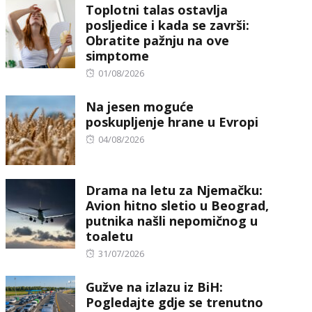
Toplotni talas ostavlja
posljedice i kada se završi:
Obratite pažnju na ove
simptome
Posted
01/08/2026
on
Na jesen moguće
poskupljenje hrane u Evropi
Posted
04/08/2026
on
Drama na letu za Njemačku:
Avion hitno sletio u Beograd,
putnika našli nepomičnog u
toaletu
Posted
31/07/2026
on
Gužve na izlazu iz BiH:
Pogledajte gdje se trenutno