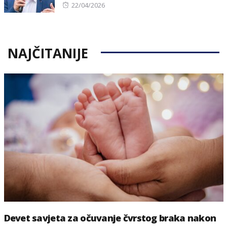
Posted
22/04/2026
on
NAJČITANIJE
Devet savjeta za očuvanje čvrstog braka nakon