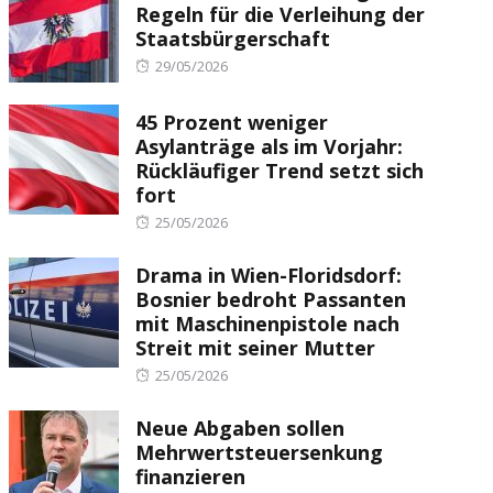
Regeln für die Verleihung der
Staatsbürgerschaft
Posted
29/05/2026
on
45 Prozent weniger
Asylanträge als im Vorjahr:
Rückläufiger Trend setzt sich
fort
Posted
25/05/2026
on
Drama in Wien-Floridsdorf:
Bosnier bedroht Passanten
mit Maschinenpistole nach
Streit mit seiner Mutter
Posted
25/05/2026
on
Neue Abgaben sollen
Mehrwertsteuersenkung
finanzieren