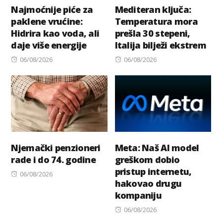
Najmoćnije piće za
Mediteran ključa:
paklene vrućine:
Temperatura mora
Hidrira kao voda, ali
prešla 30 stepeni,
daje više energije
Italija bilježi ekstrem
Posted
Posted
06/08/2026
06/08/2026
on
on
Njemački penzioneri
Meta: Naš AI model
rade i do 74. godine
greškom dobio
pristup internetu,
Posted
06/08/2026
hakovao drugu
on
kompaniju
Posted
06/08/2026
on