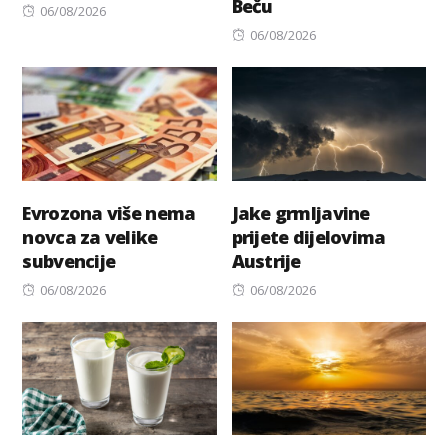
Beču
Posted
06/08/2026
on
Posted
06/08/2026
on
Evrozona više nema
Jake grmljavine
novca za velike
prijete dijelovima
subvencije
Austrije
Posted
Posted
06/08/2026
06/08/2026
on
on