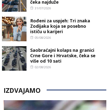
čeka najduže
Posted
31/07/2026
on
Rođeni za uspjeh: Tri znaka
Zodijaka koja se posebno
ističu u karijeri
Posted
05/08/2026
on
Saobraćajni kolaps na granici
Crne Gore i Hrvatske, čeka se
više od 10 sati
Posted
02/08/2026
on
IZDVAJAMO