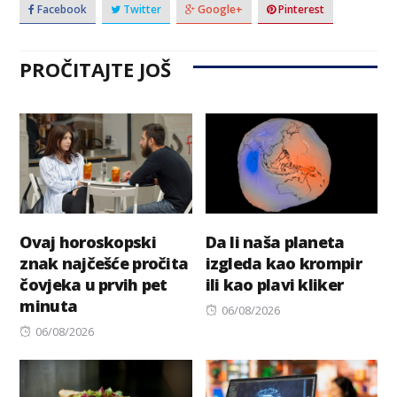
Facebook
Twitter
Google+
Pinterest
PROČITAJTE JOŠ
Ovaj horoskopski
Da li naša planeta
znak najčešće pročita
izgleda kao krompir
čovjeka u prvih pet
ili kao plavi kliker
minuta
Posted
06/08/2026
Posted
on
06/08/2026
on