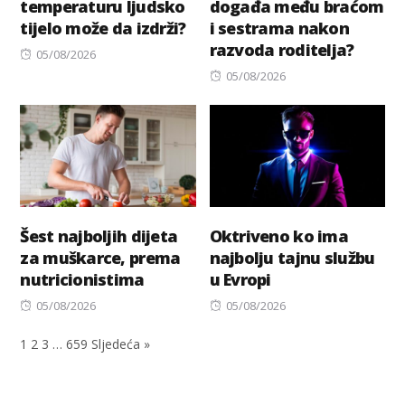
temperaturu ljudsko
događa među braćom
tijelo može da izdrži?
i sestrama nakon
razvoda roditelja?
Posted
05/08/2026
on
Posted
05/08/2026
on
Šest najboljih dijeta
Oktriveno ko ima
za muškarce, prema
najbolju tajnu službu
nutricionistima
u Evropi
Posted
Posted
05/08/2026
05/08/2026
on
on
1
2
3
…
659
Sljedeća »