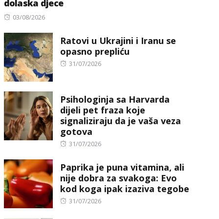
dolaska djece
Posted
03/08/2026
on
Ratovi u Ukrajini i Iranu se
opasno prepliću
Posted
31/07/2026
on
Psihologinja sa Harvarda
dijeli pet fraza koje
signaliziraju da je vaša veza
gotova
Posted
31/07/2026
on
Paprika je puna vitamina, ali
nije dobra za svakoga: Evo
kod koga ipak izaziva tegobe
Posted
31/07/2026
on