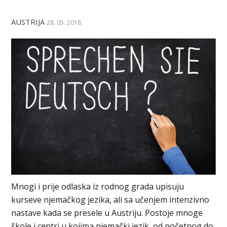
AUSTRIJA
28. 05. 2018.
Mnogi i prije odlaska iz rodnog grada upisuju
kurseve njemačkog jezika, ali sa učenjem intenzivno
nastave kada se presele u Austriju. Postoje mnoge
škole i centri u kojima njemački jezik, od početnog do