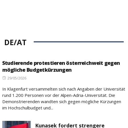
DE/AT
Studierende protestieren österreichweit gegen
mögliche Budgetkürzungen
Posted
29/05/2026
on
In Klagenfurt versammelten sich nach Angaben der Universität
rund 1.200 Personen vor der Alpen-Adria-Universität. Die
Demonstrierenden wandten sich gegen mögliche Kürzungen
im Hochschulbudget und...
Kunasek fordert strengere