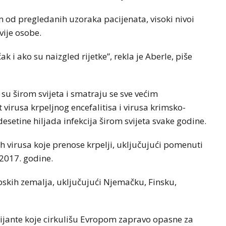
om od pregledanih uzoraka pacijenata, visoki nivoi
vije osobe.
k i ako su naizgled rijetke”, rekla je Aberle, piše
 su širom svijeta i smatraju se sve većim
virusa krpeljnog encefalitisa i virusa krimsko-
setine hiljada infekcija širom svijeta svake godine.
ih virusa koje prenose krpelji, uključujući pomenuti
 2017. godine.
pskih zemalja, uključujući Njemačku, Finsku,
rijante koje cirkulišu Evropom zapravo opasne za