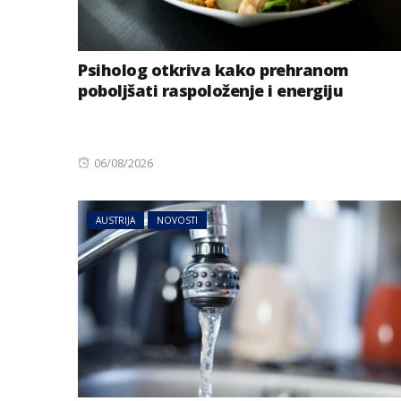
Psiholog otkriva kako prehranom
poboljšati raspoloženje i energiju
Posted
06/08/2026
on
AUSTRIJA
NOVOSTI