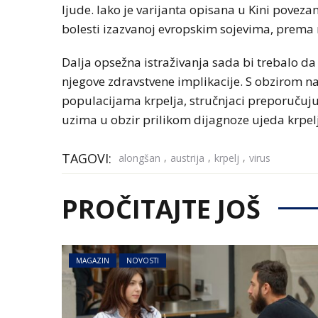
ljude. Iako je varijanta opisana u Kini povez
bolesti izazvanoj evropskim sojevima, prema r
Dalja opsežna istraživanja sada bi trebalo da 
njegove zdravstvene implikacije. S obzirom n
populacijama krpelja, stručnjaci preporučuju 
uzima u obzir prilikom dijagnoze ujeda krpel
TAGOVI:
,
,
,
alongšan
austrija
krpelj
virus
PROČITAJTE JOŠ
MAGAZIN
NOVOSTI