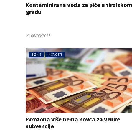
Kontaminirana voda za piće u tirolskom
gradu
Posted
06/08/2026
on
BIZNIS
NOVOSTI
AUSTRIJA
NOVOSTI
Jake grmljavine 
dijelovima Austr
Evrozona više nema novca za velike
subvencije