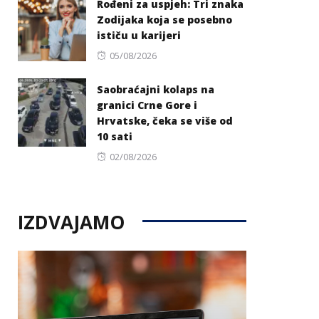
Rođeni za uspjeh: Tri znaka
Zodijaka koja se posebno
ističu u karijeri
Posted
05/08/2026
on
Saobraćajni kolaps na
granici Crne Gore i
Hrvatske, čeka se više od
10 sati
Posted
02/08/2026
on
IZDVAJAMO