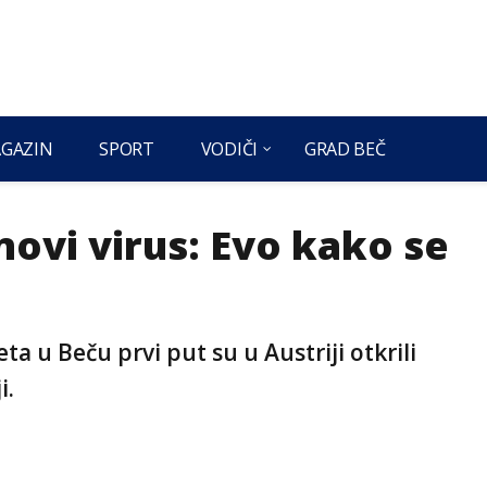
GAZIN
SPORT
VODIČI
GRAD BEČ
novi virus: Evo kako se
ta u Beču prvi put su u Austriji otkrili
i.