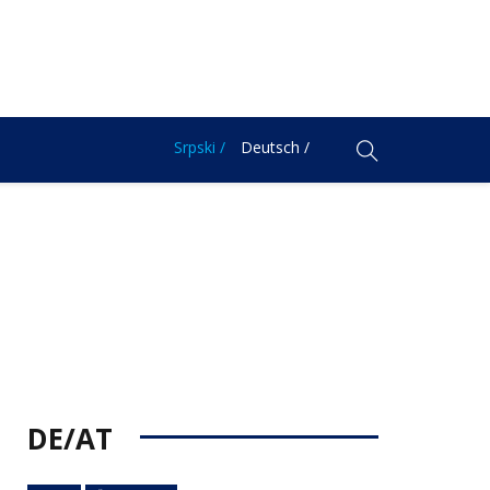
Srpski /
Deutsch /
DE/AT