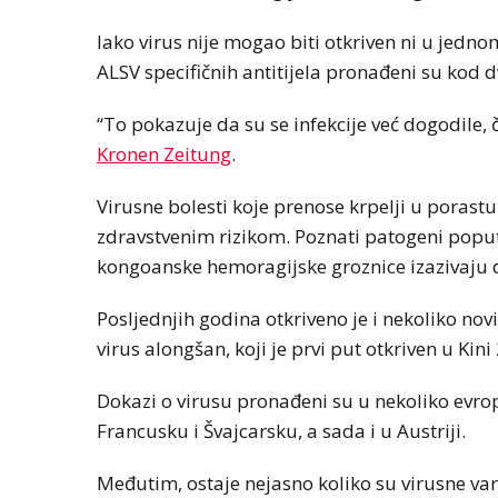
Iako virus nije mogao biti otkriven ni u jedn
ALSV specifičnih antitijela pronađeni su kod d
“To pokazuje da su se infekcije već dogodile, ča
Kronen Zeitung
.
Virusne bolesti koje prenose krpelji u porastu
zdravstvenim rizikom. Poznati patogeni poput 
kongoanske hemoragijske groznice izazivaju de
Posljednjih godina otkriveno je i nekoliko nov
virus alongšan, koji je prvi put otkriven u Kini
Dokazi o virusu pronađeni su u nekoliko evro
Francusku i Švajcarsku, a sada i u Austriji.
Međutim, ostaje nejasno koliko su virusne va