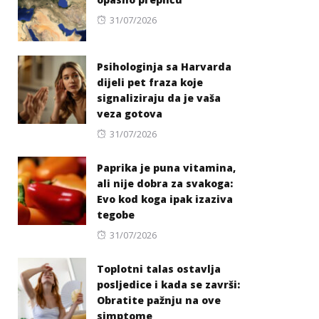
Posted
31/07/2026
on
Psihologinja sa Harvarda
dijeli pet fraza koje
signaliziraju da je vaša
veza gotova
Posted
31/07/2026
on
Paprika je puna vitamina,
ali nije dobra za svakoga:
Evo kod koga ipak izaziva
tegobe
Posted
31/07/2026
on
Toplotni talas ostavlja
posljedice i kada se završi:
Obratite pažnju na ove
simptome