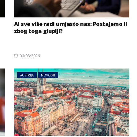
AI sve više radi umjesto nas: Postajemo li
zbog toga gluplji?
Posted
06/08/2026
on
AUSTRIJA
NOVOSTI