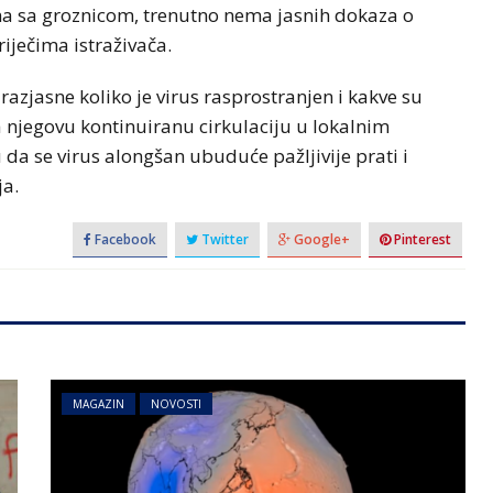
ana sa groznicom, trenutno nema jasnih dokaza o
iječima istraživača.
razjasne koliko je virus rasprostranjen i kakve su
a njegovu kontinuiranu cirkulaciju u lokalnim
da se virus alongšan ubuduće pažljivije prati i
ja.
Facebook
Twitter
Google+
Pinterest
MAGAZIN
NOVOSTI