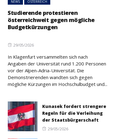
NEWS
ÖSTERREICH
Studierende protestieren
österreichweit gegen mögliche
Budgetkürzungen
Posted
29/05/2026
on
In Klagenfurt versammelten sich nach
Angaben der Universität rund 1.200 Personen
vor der Alpen-Adria-Universität. Die
Demonstrierenden wandten sich gegen
mögliche Kürzungen im Hochschulbudget und...
Kunasek fordert strengere
Regeln für die Verleihung
der Staatsbürgerschaft
Posted
29/05/2026
on