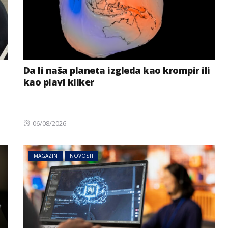
Da li naša planeta izgleda kao krompir ili
kao plavi kliker
Posted
06/08/2026
on
MAGAZIN
NOVOSTI