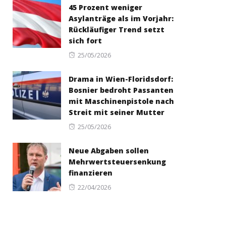
45 Prozent weniger
Asylanträge als im Vorjahr:
Rückläufiger Trend setzt
sich fort
Posted
25/05/2026
on
Drama in Wien-Floridsdorf:
Bosnier bedroht Passanten
mit Maschinenpistole nach
Streit mit seiner Mutter
Posted
25/05/2026
on
Neue Abgaben sollen
Mehrwertsteuersenkung
finanzieren
Posted
22/04/2026
on