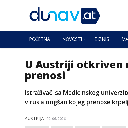
POČETNA
NOVOSTI
BIZNIS
MA
U Austriji otkriven 
prenosi
Istraživači sa Medicinskog univerzite
virus alongšan kojeg prenose krpelj
AUSTRIJA
09. 06. 2026.