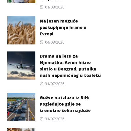
Posted
01/08/2026
on
Na jesen moguće
poskupljenje hrane u
Evropi
Posted
04/08/2026
on
Drama na letu za
Njemačku: Avion hitno
sletio u Beograd, putnika
našli nepomičnog u toaletu
Posted
31/07/2026
on
Gužve na izlazu iz BiH:
Pogledajte gdje se
trenutno čeka najduže
Posted
31/07/2026
on