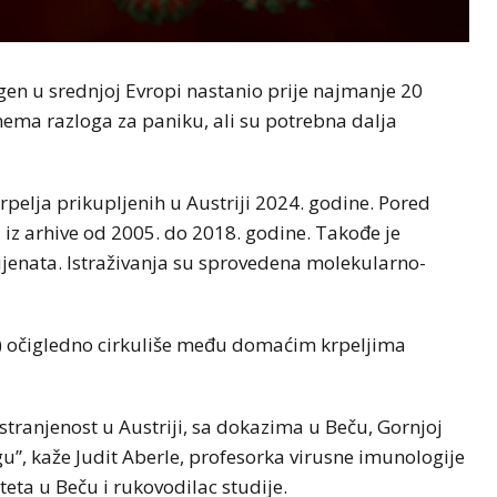
gen u srednjoj Evropi nastanio prije najmanje 20
nema razloga za paniku, ali su potrebna dalja
krpelja prikupljenih u Austriji 2024. godine. Pored
a iz arhive od 2005. do 2018. godine. Takođe je
ijenata. Istraživanja su sprovedena molekularno-
V) očigledno cirkuliše među domaćim krpeljima
tranjenost u Austriji, sa dokazima u Beču, Gornjoj
ergu”, kaže Judit Aberle, profesorka virusne imunologije
teta u Beču i rukovodilac studije.