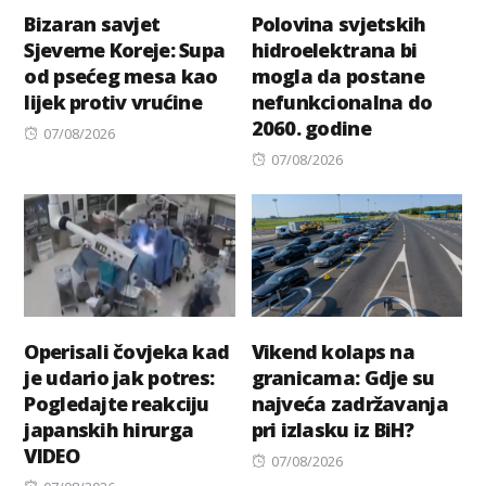
Bizaran savjet
Polovina svjetskih
Sjeverne Koreje: Supa
hidroelektrana bi
od psećeg mesa kao
mogla da postane
lijek protiv vrućine
nefunkcionalna do
2060. godine
Posted
07/08/2026
on
Posted
07/08/2026
on
Operisali čovjeka kad
Vikend kolaps na
je udario jak potres:
granicama: Gdje su
Pogledajte reakciju
najveća zadržavanja
japanskih hirurga
pri izlasku iz BiH?
VIDEO
Posted
07/08/2026