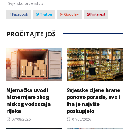
Svjetsko prvenstvo
Facebook
Twitter
Google+
Pinterest
PROČITAJTE JOŠ
Njemačka uvodi
Svjetske cijene hrane
hitne mjere zbog
ponovo porasle, evo i
niskog vodostaja
šta je najviše
rijeka
poskupjelo
Posted
Posted
07/08/2026
07/08/2026
on
on