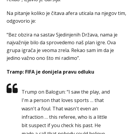
Na pitanje koliko je čitava afera uticala na njegov tim,
odgovorio je:
“Bez obzira na sastav Sjedinjenih Država, nama je
najvažnije bilo da sprovedemo naš plan igre. Ova
grupa igrača je veoma zrela. Rekao sam im da je
jedino važno ono što mi radimo”.
Tramp: FIFA je donijela pravu odluku
Trump on Balogun: “I saw the play, and
I'm a person that loves sports … that
wasn't a foul. That wasn't even an
infraction … this referee, who is a little
bit suspect if you check his past. He
made a call that nobody could believe …