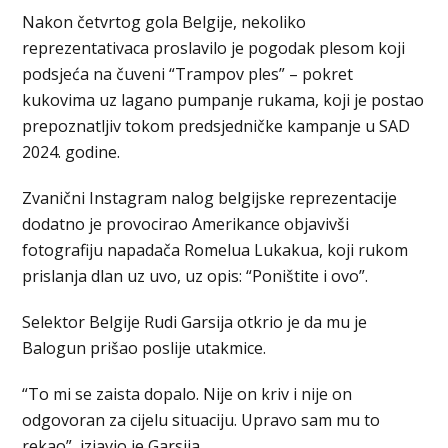
Nakon četvrtog gola Belgije, nekoliko
reprezentativaca proslavilo je pogodak plesom koji
podsjeća na čuveni “Trampov ples” – pokret
kukovima uz lagano pumpanje rukama, koji je postao
prepoznatljiv tokom predsjedničke kampanje u SAD
2024. godine.
Zvanični Instagram nalog belgijske reprezentacije
dodatno je provocirao Amerikance objavivši
fotografiju napadača Romelua Lukakua, koji rukom
prislanja dlan uz uvo, uz opis: “Poništite i ovo”.
Selektor Belgije Rudi Garsija otkrio je da mu je
Balogun prišao poslije utakmice.
“To mi se zaista dopalo. Nije on kriv i nije on
odgovoran za cijelu situaciju. Upravo sam mu to
rekao”, izjavio je Garsija.