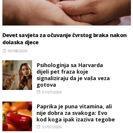
Devet savjeta za očuvanje čvrstog braka nakon
dolaska djece
Posted
03/08/2026
on
Psihologinja sa Harvarda
dijeli pet fraza koje
signaliziraju da je vaša veza
gotova
Posted
31/07/2026
on
Paprika je puna vitamina, ali
nije dobra za svakoga: Evo
kod koga ipak izaziva tegobe
Posted
31/07/2026