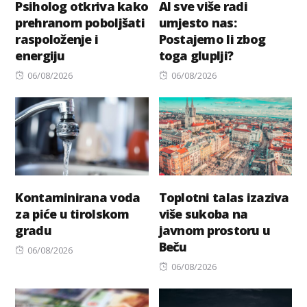
Psiholog otkriva kako
AI sve više radi
prehranom poboljšati
umjesto nas:
raspoloženje i
Postajemo li zbog
energiju
toga gluplji?
Posted
Posted
06/08/2026
06/08/2026
on
on
Kontaminirana voda
Toplotni talas izaziva
za piće u tirolskom
više sukoba na
gradu
javnom prostoru u
Beču
Posted
06/08/2026
on
Posted
06/08/2026
on