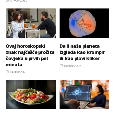
Posted
on
07/08/2026
on
Ovaj horoskopski
Da li naša planeta
znak najčešće pročita
izgleda kao krompir
čovjeka u prvih pet
ili kao plavi kliker
minuta
Posted
06/08/2026
Posted
on
06/08/2026
on