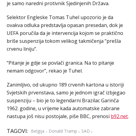
je samo naredni protivnik Sjedinjenih Država.
Selektor Engleske Tomas Tuhel upozorio je da
ovakva odluka predstavlja opasan presedan, dok je
UEFA poručila da je intervencija kojom se praktično
briše suspenzija tokom velikog takmičenja “prešla
crvenu liniju”.
“Pitanje je gdje se povlači granica. Na to pitanje
nemam odgovor”, rekao je Tuhel.
Zanimljivo, od ukupno 189 crvenih kartona u istoriji
Svjetskih prvenstava, samo je jednom igrač izbjegao
suspenziju – bio je to legendarni Brazilac Garinča
1962. godine, u vrijeme kada automatske zabrane
nastupa još nisu postojale, piše BBC, prenosi
b92.net
.
TAGOVI:
,
,
,
Belgija
Donald Tramp
SAD