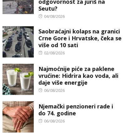
odgovornost za juriš na
Seutu?
Posted
04/08/2026
on
Saobraćajni kolaps na granici
Crne Gore i Hrvatske, čeka se
više od 10 sati
Posted
02/08/2026
on
Najmoćnije piće za paklene
vrućine: Hidrira kao voda, ali
daje više energije
Posted
06/08/2026
on
Njemački penzioneri rade i
do 74. godine
Posted
06/08/2026
on