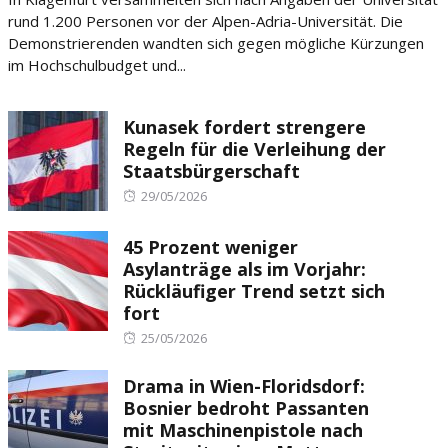
rund 1.200 Personen vor der Alpen-Adria-Universität. Die
Demonstrierenden wandten sich gegen mögliche Kürzungen
im Hochschulbudget und...
Kunasek fordert strengere
Regeln für die Verleihung der
Staatsbürgerschaft
Posted
29/05/2026
on
45 Prozent weniger
Asylanträge als im Vorjahr:
Rückläufiger Trend setzt sich
fort
Posted
25/05/2026
on
Drama in Wien-Floridsdorf:
Bosnier bedroht Passanten
mit Maschinenpistole nach