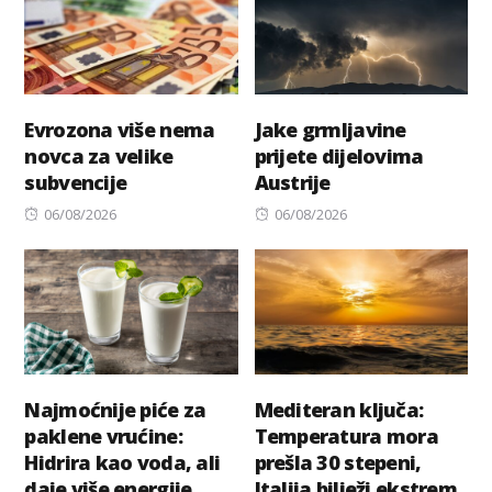
Evrozona više nema
Jake grmljavine
novca za velike
prijete dijelovima
subvencije
Austrije
Posted
Posted
06/08/2026
06/08/2026
on
on
Najmoćnije piće za
Mediteran ključa:
paklene vrućine:
Temperatura mora
Hidrira kao voda, ali
prešla 30 stepeni,
daje više energije
Italija bilježi ekstrem