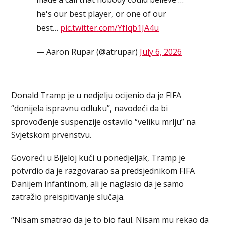
he's our best player, or one of our
best…
pic.twitter.com/YfIqb1JA4u
— Aaron Rupar (@atrupar)
July 6, 2026
Donald Tramp je u nedjelju ocijenio da je FIFA
“donijela ispravnu odluku”, navodeći da bi
sprovođenje suspenzije ostavilo “veliku mrlju” na
Svjetskom prvenstvu.
Govoreći u Bijeloj kući u ponedjeljak, Tramp je
potvrdio da je razgovarao sa predsjednikom FIFA
Đanijem Infantinom, ali je naglasio da je samo
zatražio preispitivanje slučaja.
“Nisam smatrao da je to bio faul. Nisam mu rekao da