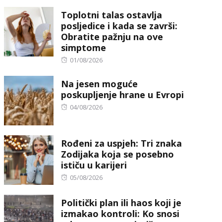
on
Toplotni talas ostavlja
posljedice i kada se završi:
Obratite pažnju na ove
simptome
Posted
01/08/2026
on
Na jesen moguće
poskupljenje hrane u Evropi
Posted
04/08/2026
on
Rođeni za uspjeh: Tri znaka
Zodijaka koja se posebno
ističu u karijeri
Posted
05/08/2026
on
Politički plan ili haos koji je
izmakao kontroli: Ko snosi