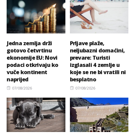
Jedna zemlja drži
Prljave plaže,
gotovo četvrtinu
neljubazni domaćini,
ekonomije EU: Novi
prevare: Turisti
podaci otkrivaju ko
izglasali 4 zemlje u
vuče kontinent
koje se ne bi vratili ni
naprijed
besplatno
Posted
Posted
07/08/2026
07/08/2026
on
on