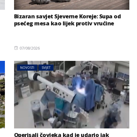
Bizaran savjet Sjeverne Koreje: Supa od
psećeg mesa kao lijek protiv vrućine
Posted
07/08/2026
on
NOVOSTI
SVIJET
Operisali čovjeka kad je udario jak