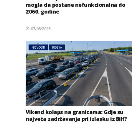
mogla da postane nefunkcionalna do
2060. godine
Posted
07/08/2026
on
NOVOSTI
REGIJA
BIZNIS
Energetski probl
niskog vodostaj
Vikend kolaps na granicama: Gdje su
najveća zadržavanja pri izlasku iz BiH?