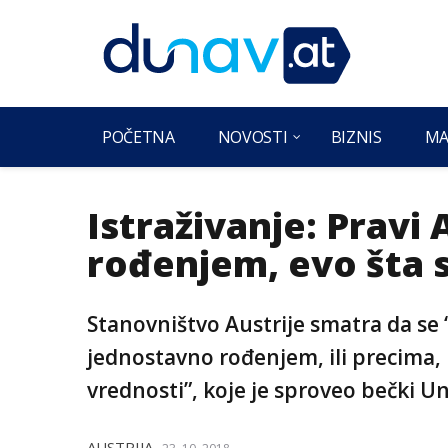
POČETNA
NOVOSTI
BIZNIS
MA
Istraživanje: Pravi 
rođenjem, evo šta 
Stanovništvo Austrije smatra da se 
jednostavno rođenjem, ili precima, 
vrednosti”, koje je sproveo bečki Un
AUSTRIJA