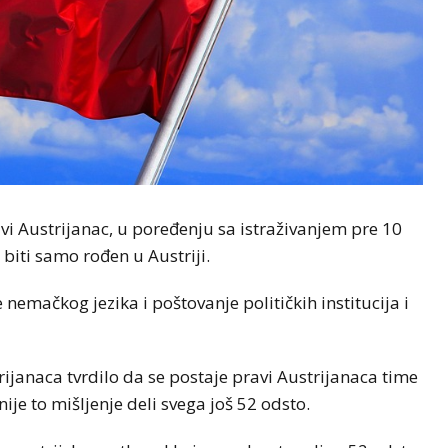
avi Austrijanac, u poređenju sa istraživanjem pre 10
biti samo rođen u Austriji.
nemačkog jezika i poštovanje političkih institucija i
rijanaca tvrdilo da se postaje pravi Austrijanaca time
nije to mišljenje deli svega još 52 odsto.