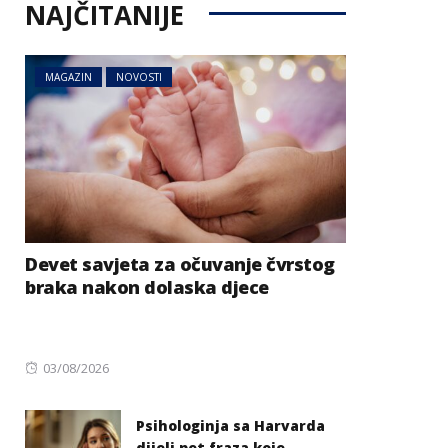
NAJČITANIJE
MAGAZIN
NOVOSTI
Devet savjeta za očuvanje čvrstog
braka nakon dolaska djece
Posted
03/08/2026
on
Psihologinja sa Harvarda
dijeli pet fraza koje