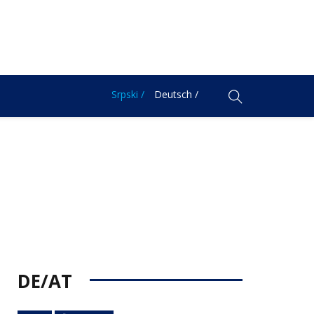
Srpski /
Deutsch /
DE/AT