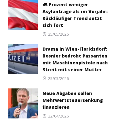
45 Prozent weniger
Asylanträge als im Vorjahr:
Rückläufiger Trend setzt
sich fort
Posted
25/05/2026
on
Drama in Wien-Floridsdorf:
Bosnier bedroht Passanten
mit Maschinenpistole nach
Streit mit seiner Mutter
Posted
25/05/2026
on
Neue Abgaben sollen
Mehrwertsteuersenkung
finanzieren
Posted
22/04/2026
on