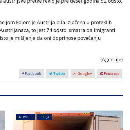
 austrijske pretke reklo je pre deset godina 52 odsto,
ijom kojom je Austrija bila izložena u proteklih
ustrijanaca, to jest 74 odsto, smatra da imigranti
odsto je mišljenja da oni doprinose povećanju
(Agencije)
Facebook
Twitter
Google+
Pinterest
NOVOSTI
REGIJA