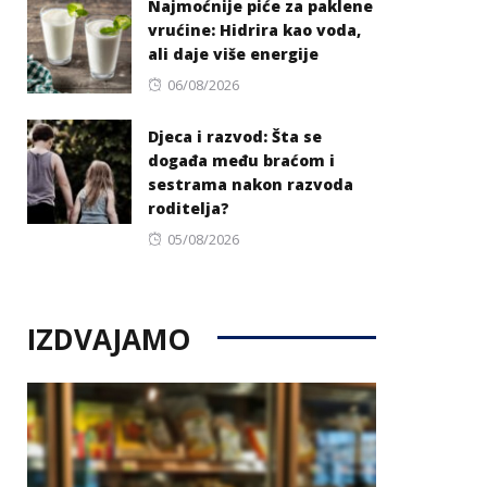
Najmoćnije piće za paklene
vrućine: Hidrira kao voda,
ali daje više energije
Posted
06/08/2026
on
Djeca i razvod: Šta se
događa među braćom i
sestrama nakon razvoda
roditelja?
Posted
05/08/2026
on
IZDVAJAMO