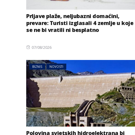
Prljave plaže, neljubazni domaćini,
prevare: Turisti izglasali 4 zemlje u koje
se ne bi vratili ni besplatno
Posted
07/08/2026
on
BIZNIS
NOVOSTI
Polovina svjetskih hidroelektrana bi