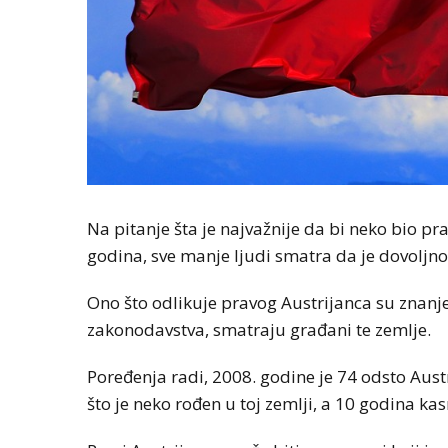
Na pitanje šta je najvažnije da bi neko bio pr
godina, sve manje ljudi smatra da je dovoljno 
Ono što odlikuje pravog Austrijanca su znanje 
zakonodavstva, smatraju građani te zemlje.
Poređenja radi, 2008. godine je 74 odsto Aust
što je neko rođen u toj zemlji, a 10 godina kas