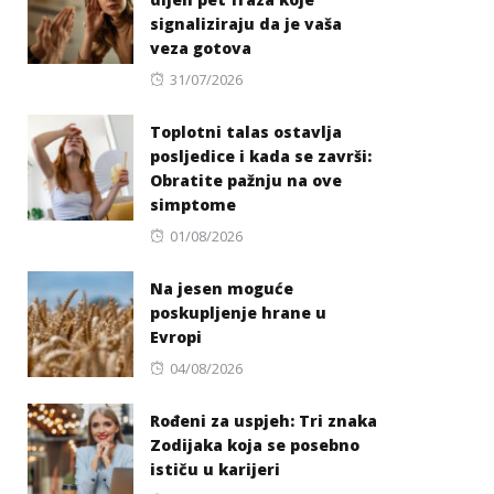
signaliziraju da je vaša
veza gotova
Posted
31/07/2026
on
Toplotni talas ostavlja
posljedice i kada se završi:
Obratite pažnju na ove
simptome
Posted
01/08/2026
on
Na jesen moguće
poskupljenje hrane u
Evropi
Posted
04/08/2026
on
Rođeni za uspjeh: Tri znaka
Zodijaka koja se posebno
ističu u karijeri