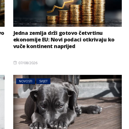
vo
Jedna zemlja drži gotovo četvrtinu
ekonomije EU: Novi podaci otkrivaju ko
vuče kontinent naprijed
Posted
07/08/2026
on
NOVOSTI
SVIJET