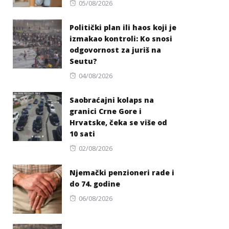
Posted
05/08/2026
on
Politički plan ili haos koji je
izmakao kontroli: Ko snosi
odgovornost za juriš na
Seutu?
Posted
04/08/2026
on
Saobraćajni kolaps na
granici Crne Gore i
Hrvatske, čeka se više od
10 sati
Posted
02/08/2026
on
Njemački penzioneri rade i
do 74. godine
Posted
06/08/2026
on