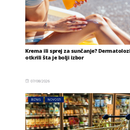
Krema ili sprej za sunčanje? Dermatoloz
otkrili šta je bolji izbor
Posted
07/08/2026
on
BIZNIS
NOVOSTI