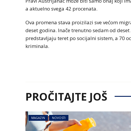
Pravi Austrijanac može biti samo onaj koji ima
a aktuelno svega 42 procenata.
Ova promena stava proizilazi sve većom migrac
deset godina. Inače trenutno sedam od deset A
predstavljaju teret po socijalni sistem, a 70 
kriminala.
PROČITAJTE JOŠ
MAGAZIN
NOVOSTI