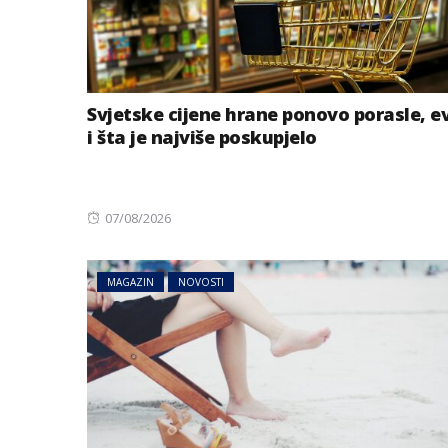
Svjetske cijene hrane ponovo porasle, e
i šta je najviše poskupjelo
Posted
07/08/2026
on
MAGAZIN
NOVOSTI