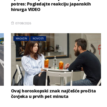
potres: Pogledajte reakciju japanskih
hirurga VIDEO
Posted
07/08/2026
on
MAGAZIN
NOVOSTI
BIZNIS
NOVOSTI
Svjetske cijene hrane
emi zbog
ponovo porasle, evo i šta je
a Dunava
najviše poskupjelo
Ovaj horoskopski znak najčešće pročita
čovjeka u prvih pet minuta