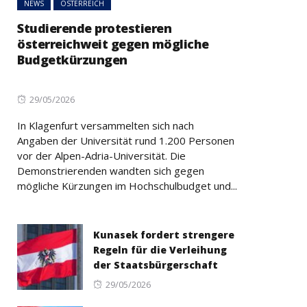
NEWS
ÖSTERREICH
Studierende protestieren
österreichweit gegen mögliche
Budgetkürzungen
Posted
29/05/2026
on
In Klagenfurt versammelten sich nach
Angaben der Universität rund 1.200 Personen
vor der Alpen-Adria-Universität. Die
Demonstrierenden wandten sich gegen
mögliche Kürzungen im Hochschulbudget und...
Kunasek fordert strengere
Regeln für die Verleihung
der Staatsbürgerschaft
Posted
29/05/2026
on