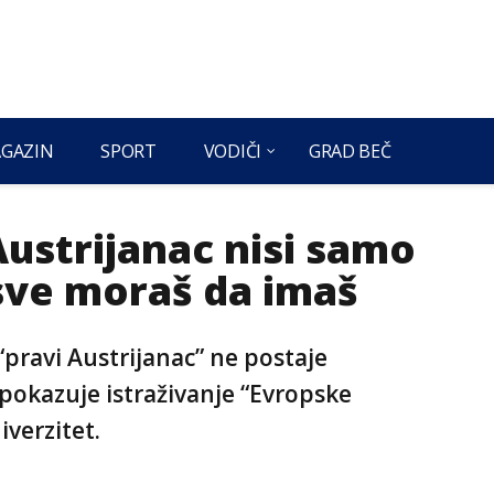
GAZIN
SPORT
VODIČI
GRAD BEČ
Austrijanac nisi samo
sve moraš da imaš
“pravi Austrijanac” ne postaje
pokazuje istraživanje “Evropske
iverzitet.