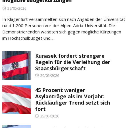
mögliche Budgetkürzungen
Posted
29/05/2026
on
In Klagenfurt versammelten sich nach Angaben der Universität
rund 1.200 Personen vor der Alpen-Adria-Universität. Die
Demonstrierenden wandten sich gegen mögliche Kürzungen
im Hochschulbudget und...
Kunasek fordert strengere
Regeln für die Verleihung der
Staatsbürgerschaft
Posted
29/05/2026
on
45 Prozent weniger
Asylanträge als im Vorjahr:
Rückläufiger Trend setzt sich
fort
Posted
25/05/2026
on