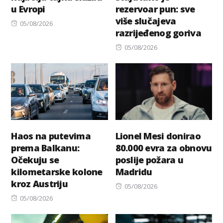
u Evropi
rezervoar pun: sve
više slučajeva
Posted
05/08/2026
razrijeđenog goriva
on
Posted
05/08/2026
on
Haos na putevima
Lionel Mesi donirao
prema Balkanu:
80.000 evra za obnovu
Očekuju se
poslije požara u
kilometarske kolone
Madridu
kroz Austriju
Posted
05/08/2026
Posted
on
05/08/2026
on