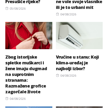
Presušiće rijeke?
ne vole svoje vlasnike
ili je to urbani mit
Posted
05/08/2026
on
Posted
04/08/2026
on
Zbog istorijske
Vrućine u stanu: Koji
spletke muškarci i
klima-uređaj je
žene imaju dugmad
najbolji izbor?
na suprotnim
Posted
04/08/2026
stranama:
on
Razmažene grofice
zagorčale živote
Posted
04/08/2026
on