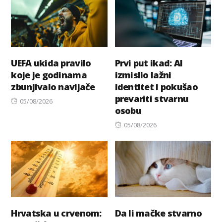
UEFA ukida pravilo
Prvi put ikad: AI
koje je godinama
izmislio lažni
zbunjivalo navijače
identitet i pokušao
prevariti stvarnu
Posted
05/08/2026
osobu
on
Posted
05/08/2026
on
Hrvatska u crvenom:
Da li mačke stvarno