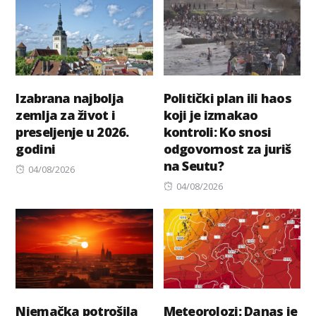
Izabrana najbolja
Politički plan ili haos
zemlja za život i
koji je izmakao
preseljenje u 2026.
kontroli: Ko snosi
godini
odgovornost za juriš
na Seutu?
Posted
04/08/2026
on
Posted
04/08/2026
on
Njemačka potrošila
Meteorolozi: Danas je