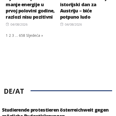
manje energije u
istorijski dan za
prvoj polovini godine,
Austriju – biće
razlozi nisu pozitivni
potpuno ludo
Posted
Posted
04/08/2026
04/08/2026
on
on
1
2
3
…
658
Sljedeća »
DE/AT
Studierende protestieren österreichweit gegen