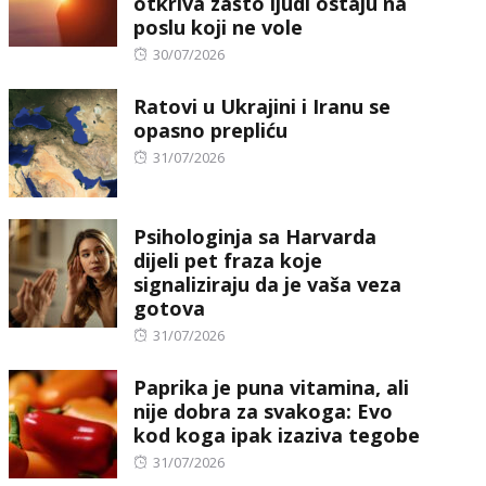
otkriva zašto ljudi ostaju na
poslu koji ne vole
Posted
30/07/2026
on
Ratovi u Ukrajini i Iranu se
opasno prepliću
Posted
31/07/2026
on
Psihologinja sa Harvarda
dijeli pet fraza koje
signaliziraju da je vaša veza
gotova
Posted
31/07/2026
on
Paprika je puna vitamina, ali
nije dobra za svakoga: Evo
kod koga ipak izaziva tegobe
Posted
31/07/2026