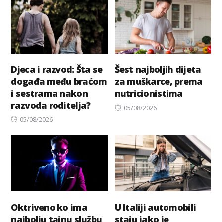
Djeca i razvod: Šta se
Šest najboljih dijeta
događa među braćom
za muškarce, prema
i sestrama nakon
nutricionistima
razvoda roditelja?
Posted
05/08/2026
Posted
on
05/08/2026
on
Oktriveno ko ima
U Italiji automobili
najbolju tajnu službu
staju iako je