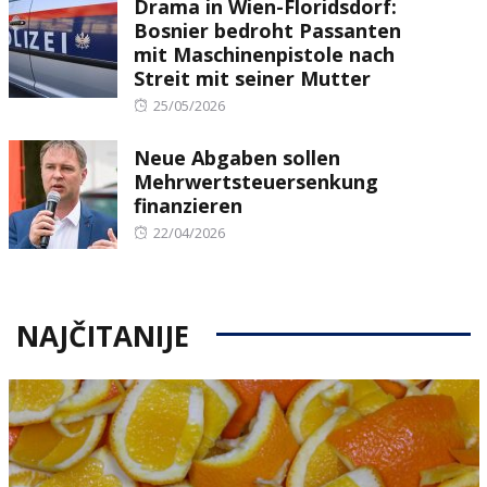
Drama in Wien-Floridsdorf:
Bosnier bedroht Passanten
mit Maschinenpistole nach
Streit mit seiner Mutter
Posted
25/05/2026
on
Neue Abgaben sollen
Mehrwertsteuersenkung
finanzieren
Posted
22/04/2026
on
NAJČITANIJE