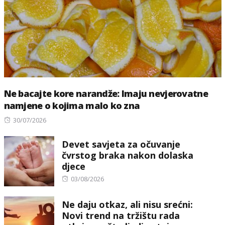
Ne bacajte kore narandže: Imaju nevjerovatne
namjene o kojima malo ko zna
Posted
30/07/2026
on
Devet savjeta za očuvanje
čvrstog braka nakon dolaska
djece
Posted
03/08/2026
on
Ne daju otkaz, ali nisu srećni:
Novi trend na tržištu rada