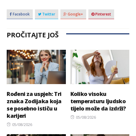
Facebook
Twitter
Google+
Pinterest
PROČITAJTE JOŠ
Rođeni za uspjeh: Tri
Koliko visoku
znaka Zodijaka koja
temperaturu ljudsko
se posebno ističu u
tijelo može da izdrži?
karijeri
Posted
05/08/2026
Posted
on
05/08/2026
on