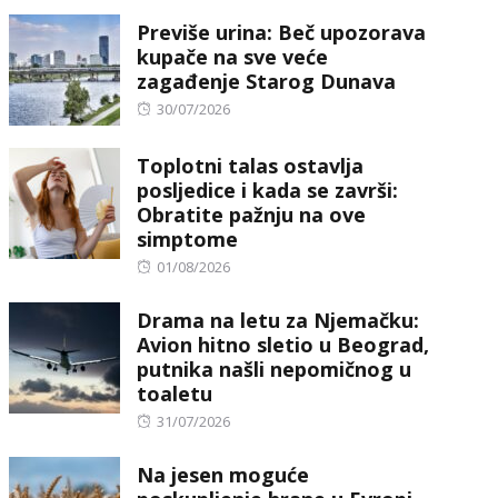
on
Previše urina: Beč upozorava
kupače na sve veće
zagađenje Starog Dunava
Posted
30/07/2026
on
Toplotni talas ostavlja
posljedice i kada se završi:
Obratite pažnju na ove
simptome
Posted
01/08/2026
on
Drama na letu za Njemačku:
Avion hitno sletio u Beograd,
putnika našli nepomičnog u
toaletu
Posted
31/07/2026
on
Na jesen moguće