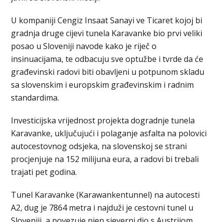
U kompaniji Cengiz Insaat Sanayi ve Ticaret kojoj bi
gradnja druge cijevi tunela Karavanke bio prvi veliki
posao u Sloveniji navode kako je riječ o
insinuacijama, te odbacuju sve optužbe i tvrde da će
građevinski radovi biti obavljeni u potpunom skladu
sa slovenskim i europskim građevinskim i radnim
standardima.
Investicijska vrijednost projekta dogradnje tunela
Karavanke, uključujući i polaganje asfalta na polovici
autocestovnog odsjeka, na slovenskoj se strani
procjenjuje na 152 milijuna eura, a radovi bi trebali
trajati pet godina.
Tunel Karavanke (Karawankentunnel) na autocesti
A2, dug je 7864 metra i najduži je cestovni tunel u
Sloveniji, a povezuje njen sjeverni dio s Austrijom.