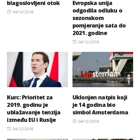
blagoslovljeni otok
Evropska unija
odgodila odluku o
Posted
04/12/2018
sezonskom
on
pomjeranje sata do
2021. godine
Posted
04/12/2018
on
Kurc: Prioritet za
Uklonjen natpis koji
2019. godinu je
je 14 godina bio
ublažavanje tenzija
simbol Amsterdama
između EU i Rusije
Posted
04/12/2018
Posted
on
04/12/2018
on