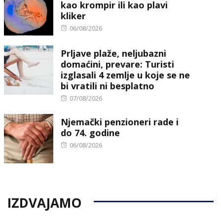
kao krompir ili kao plavi
kliker
Posted
06/08/2026
on
Prljave plaže, neljubazni
domaćini, prevare: Turisti
izglasali 4 zemlje u koje se ne
bi vratili ni besplatno
Posted
07/08/2026
on
Njemački penzioneri rade i
do 74. godine
Posted
06/08/2026
on
IZDVAJAMO