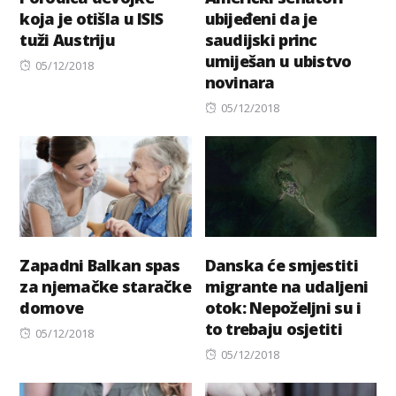
koja je otišla u ISIS
ubijeđeni da je
tuži Austriju
saudijski princ
umiješan u ubistvo
Posted
05/12/2018
novinara
on
Posted
05/12/2018
on
Zapadni Balkan spas
Danska će smjestiti
za njemačke staračke
migrante na udaljeni
domove
otok: Nepoželjni su i
to trebaju osjetiti
Posted
05/12/2018
on
Posted
05/12/2018
on