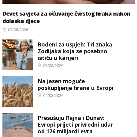
Devet savjeta za očuvanje čvrstog braka nakon
dolaska djece
Posted
03/08/2026
on
Rođeni za uspjeh: Tri znaka
Zodijaka koja se posebno
ističu u karijeri
Posted
05/08/2026
on
Na jesen moguće
poskupljenje hrane u Evropi
Posted
04/08/2026
on
Presušuju Rajna i Dunav:
Evropi prijeti privredni udar
od 126 milijardi evra