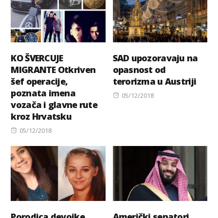
KO ŠVERCUJE
SAD upozoravaju na
MIGRANTE Otkriven
opasnost od
šef operacije,
terorizma u Austriji
poznata imena
Posted
05/12/2018
vozača i glavne rute
on
kroz Hrvatsku
Posted
05/12/2018
on
Porodica devojke
Američki senatori