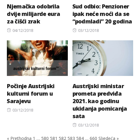
Njemačka odobrila
Sud odbio: Penzioner
dvije milijarde eura
ipak neće moći da se
za čišći zrak
“podmladi” 20 godina
Posted
Posted
04/12/2018
03/12/2018
on
on
Počinje Austrijski
Austrijski ministar
kulturni forum u
prometa predviđa
Sarajevu
2021. kao godinu
ukidanja pomicanja
Posted
03/12/2018
sata
on
Posted
03/12/2018
on
« Prethodna
1
…
580
581
582
583
584
…
660
Sljedeća »