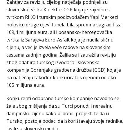
Zahtjev za reviziju cijelog natječaja podnijeli su
slovenska tvrtka Kolektor CGP koja je zajedno s
tvrtkom RIKO i turskim podizvođačem Yapi Merkezi
polovicu druge cijevi tunela bila spremna sagraditi za
109,4 milijuna eura, ali i bosansko-hercegovačka
tvrtka iz Sarajeva Euro-Asfalt koja je nudila sličnu
cijenu, a već je izvela veće radove na slovenskim
cestama zadnjih godina. Žalila se i zatražila reviziju
zbog odabira turskog izvođača i slovenska
kompanija Gorenjaks gradbena družba (GGD) koja je
na natječaju također konkurirala s cijenom od oko
105 milijuna eura.
Konkurenti odabrane turske kompanije navodno se
žale zbog mišljenja da su Turci ponudili nerealnu
dampinšku cijenu kako bi dobili projekt, te da u
Turskoj postoje podaci da iskorištavaju svoje radnike,
javili su slovenski mediji.