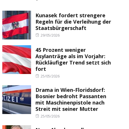
Kunasek fordert strengere
Regeln für die Verleihung der
Staatsbürgerschaft
Posted
29/05/2026
on
45 Prozent weniger
Asylanträge als im Vorjahr:
Rückläufiger Trend setzt sich
fort
Posted
25/05/2026
on
Drama in Wien-Floridsdorf:
Bosnier bedroht Passanten
mit Maschinenpistole nach
Streit mit seiner Mutter
Posted
25/05/2026
on