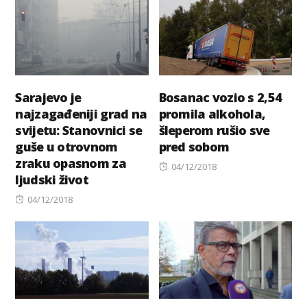
Sarajevo je
Bosanac vozio s 2,54
najzagađeniji grad na
promila alkohola,
svijetu: Stanovnici se
šleperom rušio sve
guše u otrovnom
pred sobom
zraku opasnom za
Posted
04/12/2018
ljudski život
on
Posted
04/12/2018
on