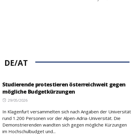
DE/AT
Studierende protestieren österreichweit gegen
mögliche Budgetkürzungen
Posted
29/05/2026
on
In Klagenfurt versammelten sich nach Angaben der Universität
rund 1.200 Personen vor der Alpen-Adria-Universität. Die
Demonstrierenden wandten sich gegen mögliche Kürzungen
im Hochschulbudget und...