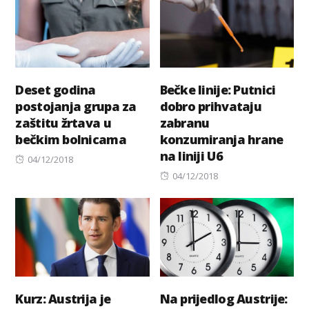
Deset godina
Bečke linije: Putnici
postojanja grupa za
dobro prihvataju
zaštitu žrtava u
zabranu
bečkim bolnicama
konzumiranja hrane
na liniji U6
Posted
04/12/2018
on
Posted
04/12/2018
on
Kurz: Austrija je
Na prijedlog Austrije: