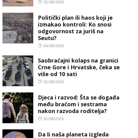
Posted
02/08/2026
on
Politički plan ili haos koji je
izmakao kontroli: Ko snosi
odgovornost za juriš na
Seutu?
Posted
04/08/2026
on
Saobraćajni kolaps na granici
Crne Gore i Hrvatske, čeka se
više od 10 sati
Posted
02/08/2026
on
Djeca i razvod: Šta se događa
među braćom i sestrama
nakon razvoda roditelja?
Posted
05/08/2026
on
Da li naša planeta izgleda