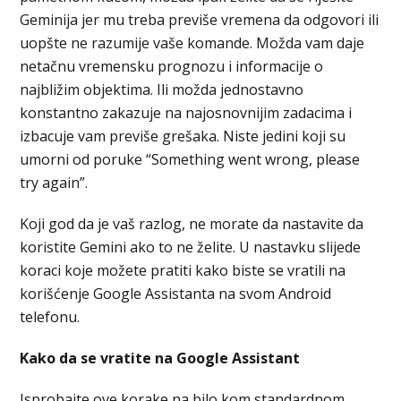
Geminija jer mu treba previše vremena da odgovori ili
uopšte ne razumije vaše komande. Možda vam daje
netačnu vremensku prognozu i informacije o
najbližim objektima. Ili možda jednostavno
konstantno zakazuje na najosnovnijim zadacima i
izbacuje vam previše grešaka. Niste jedini koji su
umorni od poruke “Something went wrong, please
try again”.
Koji god da je vaš razlog, ne morate da nastavite da
koristite Gemini ako to ne želite. U nastavku slijede
koraci koje možete pratiti kako biste se vratili na
korišćenje Google Assistanta na svom Android
telefonu.
Kako da se vratite na Google Assistant
Isprobajte ove korake na bilo kom standardnom