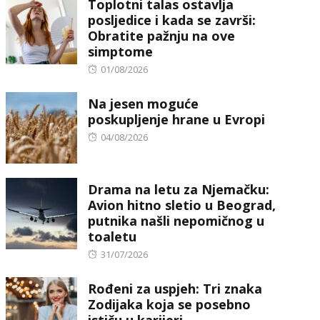
Toplotni talas ostavlja
posljedice i kada se završi:
Obratite pažnju na ove
simptome
Posted
01/08/2026
on
Na jesen moguće
poskupljenje hrane u Evropi
Posted
04/08/2026
on
Drama na letu za Njemačku:
Avion hitno sletio u Beograd,
putnika našli nepomičnog u
toaletu
Posted
31/07/2026
on
Rođeni za uspjeh: Tri znaka
Zodijaka koja se posebno