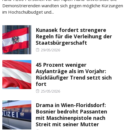
Demonstrierenden wandten sich gegen mögliche Kürzungen
im Hochschulbudget und...
Kunasek fordert strengere
Regeln für die Verleihung der
Staatsbürgerschaft
Posted
29/05/2026
on
45 Prozent weniger
Asylanträge als im Vorjahr:
Rückläufiger Trend setzt sich
fort
Posted
25/05/2026
on
Drama in Wien-Floridsdorf:
Bosnier bedroht Passanten
mit Maschinenpistole nach
Streit mit seiner Mutter