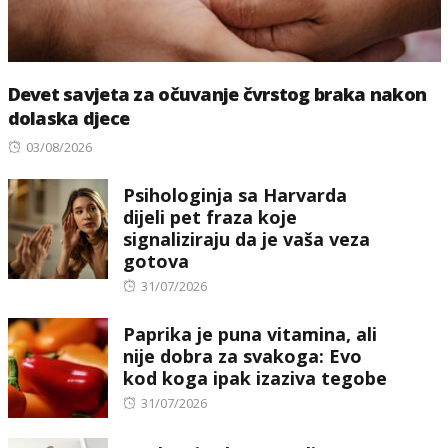
Devet savjeta za očuvanje čvrstog braka nakon
dolaska djece
Posted
03/08/2026
on
Psihologinja sa Harvarda
dijeli pet fraza koje
signaliziraju da je vaša veza
gotova
Posted
31/07/2026
on
Paprika je puna vitamina, ali
nije dobra za svakoga: Evo
kod koga ipak izaziva tegobe
Posted
31/07/2026
on