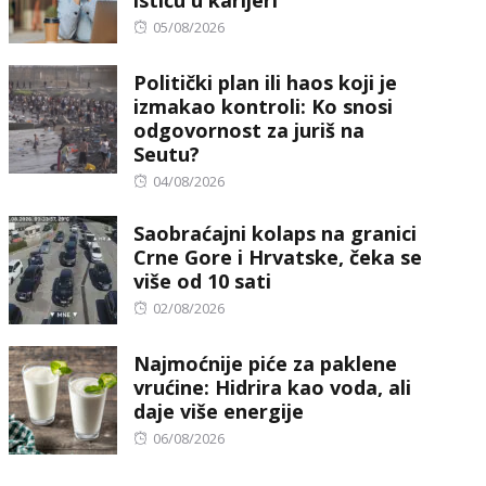
ističu u karijeri
Posted
05/08/2026
on
Politički plan ili haos koji je
izmakao kontroli: Ko snosi
odgovornost za juriš na
Seutu?
Posted
04/08/2026
on
Saobraćajni kolaps na granici
Crne Gore i Hrvatske, čeka se
više od 10 sati
Posted
02/08/2026
on
Najmoćnije piće za paklene
vrućine: Hidrira kao voda, ali
daje više energije
Posted
06/08/2026
on