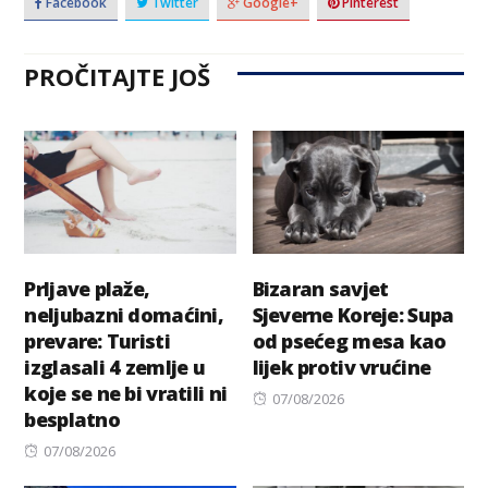
Facebook
Twitter
Google+
Pinterest
PROČITAJTE JOŠ
Prljave plaže,
Bizaran savjet
neljubazni domaćini,
Sjeverne Koreje: Supa
prevare: Turisti
od psećeg mesa kao
izglasali 4 zemlje u
lijek protiv vrućine
koje se ne bi vratili ni
Posted
07/08/2026
besplatno
on
Posted
07/08/2026
on