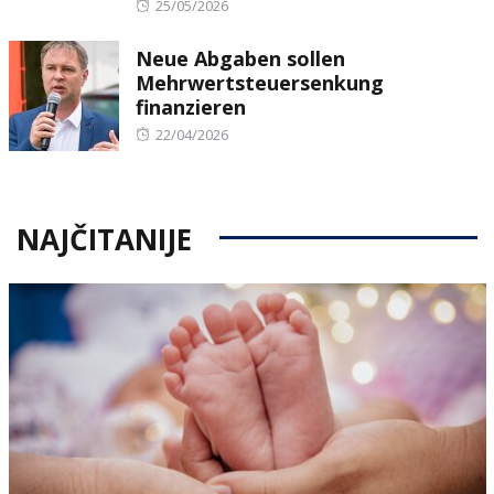
Posted
25/05/2026
on
Neue Abgaben sollen
Mehrwertsteuersenkung
finanzieren
Posted
22/04/2026
on
NAJČITANIJE