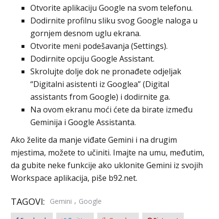
Otvorite aplikaciju Google na svom telefonu.
Dodirnite profilnu sliku svog Google naloga u
gornjem desnom uglu ekrana.
Otvorite meni podešavanja (Settings).
Dodirnite opciju Google Assistant.
Skrolujte dolje dok ne pronađete odjeljak
“Digitalni asistenti iz Googlea” (Digital
assistants from Google) i dodirnite ga.
Na ovom ekranu moći ćete da birate između
Geminija i Google Assistanta.
Ako želite da manje viđate Gemini i na drugim
mjestima, možete to učiniti. Imajte na umu, međutim,
da gubite neke funkcije ako uklonite Gemini iz svojih
Workspace aplikacija, piše b92.net.
TAGOVI:
,
Gemini
Google