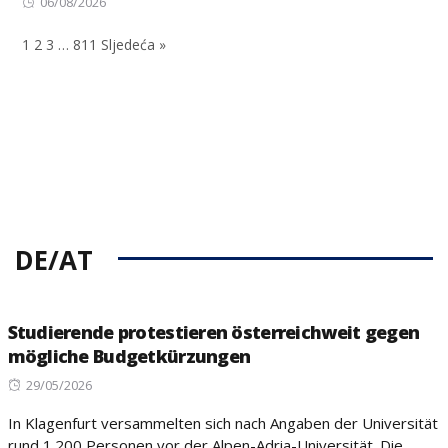
Posted
on
06/08/2026
on
1
2
3
…
811
Sljedeća »
DE/AT
Studierende protestieren österreichweit gegen
mögliche Budgetkürzungen
Posted
29/05/2026
on
In Klagenfurt versammelten sich nach Angaben der Universität
rund 1.200 Personen vor der Alpen-Adria-Universität. Die