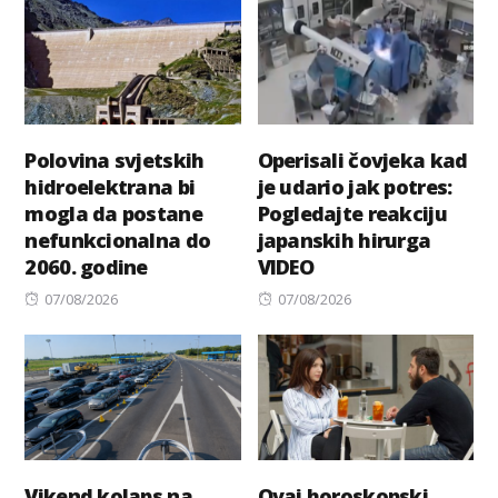
Polovina svjetskih
Operisali čovjeka kad
hidroelektrana bi
je udario jak potres:
mogla da postane
Pogledajte reakciju
nefunkcionalna do
japanskih hirurga
2060. godine
VIDEO
Posted
Posted
07/08/2026
07/08/2026
on
on
Vikend kolaps na
Ovaj horoskopski