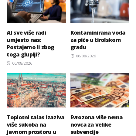
AI sve više radi
Kontaminirana voda
umjesto nas:
za piće u tirolskom
Postajemo li zbog
gradu
toga gluplji?
Posted
06/08/2026
Posted
on
06/08/2026
on
Toplotni talas izaziva
Evrozona više nema
više sukoba na
novca za velike
javnom prostoru u
subvencije