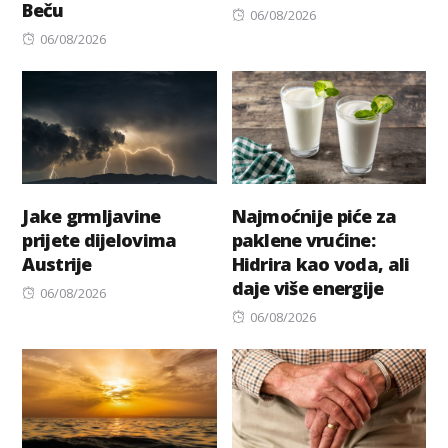
Beču
Posted
06/08/2026
Posted
on
06/08/2026
on
Jake grmljavine
Najmoćnije piće za
prijete dijelovima
paklene vrućine:
Austrije
Hidrira kao voda, ali
daje više energije
Posted
06/08/2026
on
Posted
06/08/2026
on