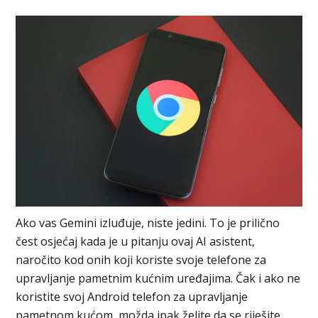
Ako vas Gemini izluđuje, niste jedini. To je prilično
čest osjećaj kada je u pitanju ovaj AI asistent,
naročito kod onih koji koriste svoje telefone za
upravljanje pametnim kućnim uređajima. Čak i ako ne
koristite svoj Android telefon za upravljanje
pametnom kućom, možda ipak želite da se riješite