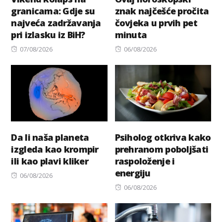
granicama: Gdje su
znak najčešće pročita
najveća zadržavanja
čovjeka u prvih pet
pri izlasku iz BiH?
minuta
Posted
Posted
07/08/2026
06/08/2026
on
on
Da li naša planeta
Psiholog otkriva kako
izgleda kao krompir
prehranom poboljšati
ili kao plavi kliker
raspoloženje i
energiju
Posted
06/08/2026
on
Posted
06/08/2026
on