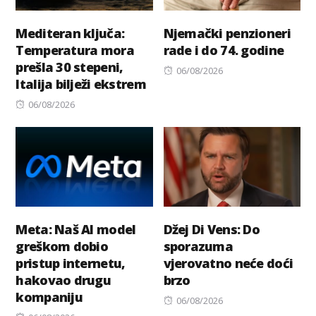
Mediteran ključa:
Njemački penzioneri
Temperatura mora
rade i do 74. godine
prešla 30 stepeni,
Posted
06/08/2026
Italija bilježi ekstrem
on
Posted
06/08/2026
on
Meta: Naš AI model
Džej Di Vens: Do
greškom dobio
sporazuma
pristup internetu,
vjerovatno neće doći
hakovao drugu
brzo
kompaniju
Posted
06/08/2026