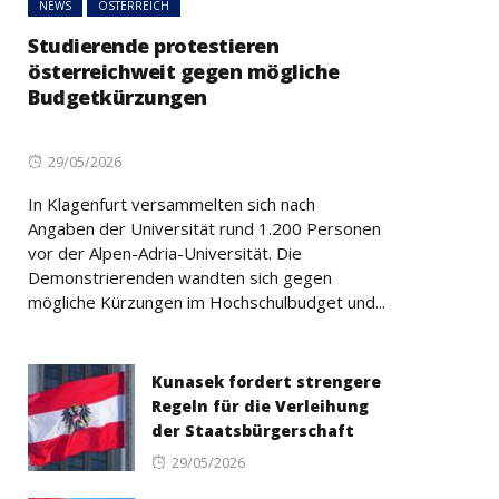
NEWS
ÖSTERREICH
Studierende protestieren
österreichweit gegen mögliche
Budgetkürzungen
Posted
29/05/2026
on
In Klagenfurt versammelten sich nach
Angaben der Universität rund 1.200 Personen
vor der Alpen-Adria-Universität. Die
Demonstrierenden wandten sich gegen
mögliche Kürzungen im Hochschulbudget und...
Kunasek fordert strengere
Regeln für die Verleihung
der Staatsbürgerschaft
Posted
29/05/2026
on