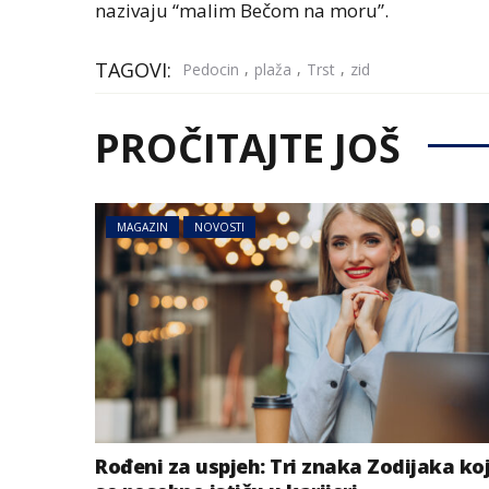
nazivaju “malim Bečom na moru”.
TAGOVI:
,
,
,
Pedocin
plaža
Trst
zid
PROČITAJTE JOŠ
MAGAZIN
NOVOSTI
MAGAZIN
NOVOSTI
Izabrana najbolj
život i preseljenj
godini
Rođeni za uspjeh: Tri znaka Zodijaka ko