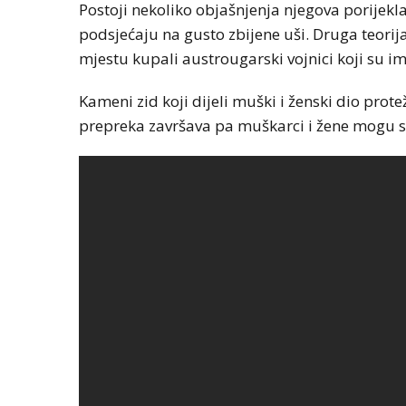
Postoji nekoliko objašnjenja njegova porijekl
podsjećaju na gusto zbijene uši. Druga teorija
mjestu kupali austrougarski vojnici koji su i
Kameni zid koji dijeli muški i ženski dio pro
prepreka završava pa muškarci i žene mogu slo