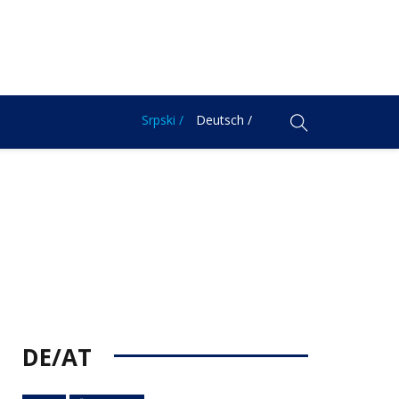
Srpski /
Deutsch /
DE/AT