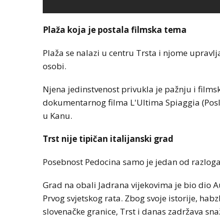
Plaža koja je postala filmska tema
Plaža se nalazi u centru Trsta i njome upravl
osobi.
Njena jedinstvenost privukla je pažnju i films
dokumentarnog filma L'Ultima Spiaggia (Poslj
u Kanu.
Trst nije tipičan italijanski grad
Posebnost Pedocina samo je jedan od razloga zb
Grad na obali Jadrana vijekovima je bio dio A
Prvog svjetskog rata. Zbog svoje istorije, habz
slovenačke granice, Trst i danas zadržava sna