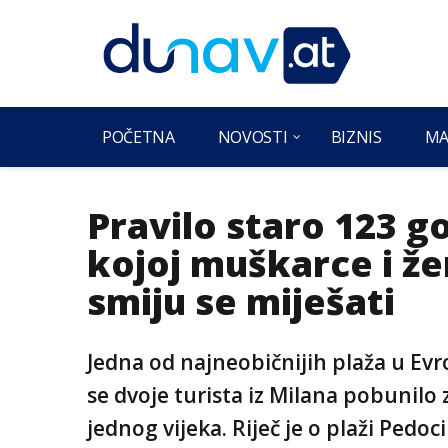
POČETNA
NOVOSTI
BIZNIS
MA
Pravilo staro 123 go
kojoj muškarce i že
smiju se miješati
Jedna od najneobičnijih plaža u Evr
se dvoje turista iz Milana pobunilo 
jednog vijeka. Riječ je o plaži Pedoci