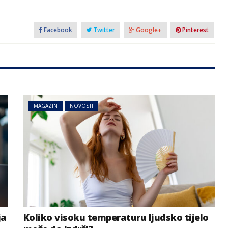
Facebook
Twitter
Google+
Pinterest
MAGAZIN
NOVOSTI
AUSTRIJA
NOVOSTI
Haos na putevima prema
a zemlja za
Balkanu: Očekuju se
e u 2026.
kilometarske kolone kroz
Austriju
ja
Koliko visoku temperaturu ljudsko tijelo