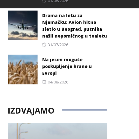
Posted
01/08/2026
on
Drama na letu za
Njemačku: Avion hitno
sletio u Beograd, putnika
našli nepomičnog u toaletu
Posted
31/07/2026
on
Na jesen moguće
poskupljenje hrane u
Evropi
Posted
04/08/2026
on
IZDVAJAMO