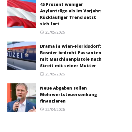
45 Prozent weniger
Asylanträge als im Vorjahr:
Rückläufiger Trend setzt
sich fort
Posted
25/05/2026
on
Drama in Wien-Floridsdorf:
Bosnier bedroht Passanten
mit Maschinenpistole nach
Streit mit seiner Mutter
Posted
25/05/2026
on
Neue Abgaben sollen
Mehrwertsteuersenkung
finanzieren
Posted
22/04/2026
on