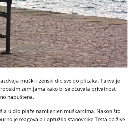
azdvaja muški i ženski dio sve do plićaka. Takva je
ropskim zemljama kako bi se očuvala privatnost
vno napuštena.
 ušla u dio plaže namijenjen muškarcima. Nakon što
 burno je reagovala i optužila stanovnike Trsta da žive