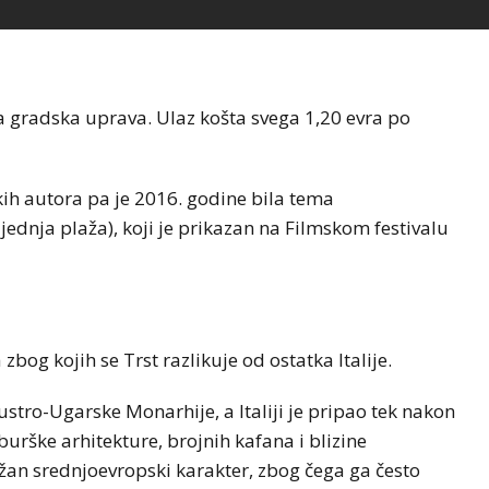
ja gradska uprava. Ulaz košta svega 1,20 evra po
kih autora pa je 2016. godine bila tema
ednja plaža), koji je prikazan na Filmskom festivalu
og kojih se Trst razlikuje od ostatka Italije.
ustro-Ugarske Monarhije, a Italiji je pripao tek nakon
burške arhitekture, brojnih kafana i blizine
žan srednjoevropski karakter, zbog čega ga često