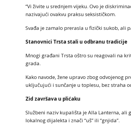
“Vi živite u srednjem vijeku. Ovo je diskrimin
nazivajući ovakvu praksu seksističkom.
Svađa je zamalo prerasla u fizički sukob, ali p
Stanovnici Trsta stali u odbranu tradicije
Mnogi građani Trsta oštro su reagovali na kri
grada.
Kako navode, žene upravo zbog odvojenog pro
uključujući i sunčanje u toplesu, bez straha 
Zid završava u plićaku
Službeni naziv kupališta je Alla Lanterna, ali
lokalnog dijalekta i znači “uš” ili “gnjida”.