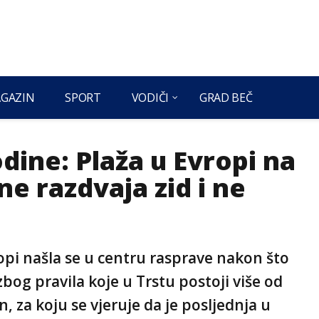
GAZIN
SPORT
VODIČI
GRAD BEČ
dine: Plaža u Evropi na
ne razdvaja zid i ne
opi našla se u centru rasprave nakon što
zbog pravila koje u Trstu postoji više od
n, za koju se vjeruje da je posljednja u