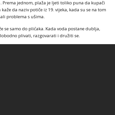
a. Prema jednom, plaža je ljeti toliko puna da kupači
 kaže da naziv potiče iz 19. vijeka, kada su se na tom
mali problema s ušima.
teže se samo do plićaka. Kada voda postane dublja,
bodno plivati, razgovarati i družiti se.