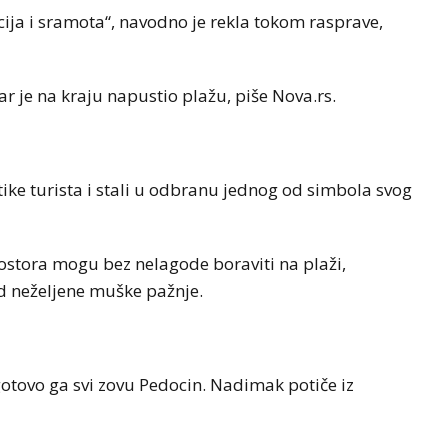
acija i sramota“, navodno je rekla tokom rasprave,
ar je na kraju napustio plažu, piše Nova.rs.
tike turista i stali u odbranu jednog od simbola svog
stora mogu bez nelagode boraviti na plaži,
od neželjene muške pažnje.
 gotovo ga svi zovu Pedocin. Nadimak potiče iz