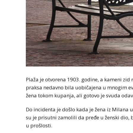
Plaža je otvorena 1903. godine, a kameni zid r
praksa nedavno bila uobičajena u mnogim ev
žena tokom kupanja, ali gotovo je svuda oda
Do incidenta je došlo kada je žena iz Milana
su je prisutni zamolili da pređe u ženski dio,
u prošlosti.