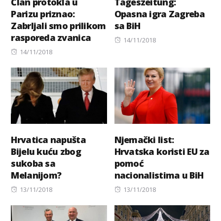
Član protokla u
Tageszeitung:
Parizu priznao:
Opasna igra Zagreba
Zabrljali smo prilikom
sa BiH
rasporeda zvanica
Posted
14/11/2018
Posted
on
14/11/2018
on
Hrvatica napušta
Njemački list:
Bijelu kuću zbog
Hrvatska koristi EU za
sukoba sa
pomoć
Melanijom?
nacionalistima u BiH
Posted
Posted
13/11/2018
13/11/2018
on
on