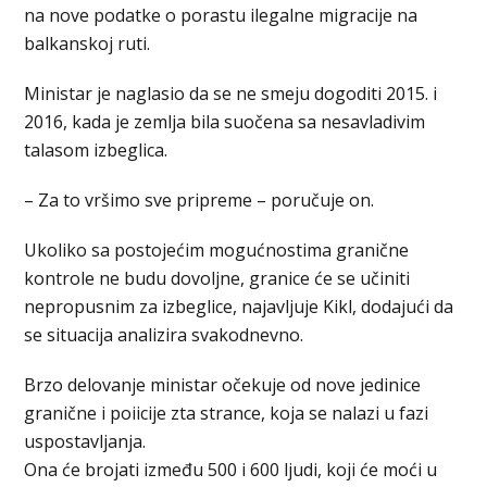
na nove podatke o porastu ilegalne migracije na
balkanskoj ruti.
Ministar je naglasio da se ne smeju dogoditi 2015. i
2016, kada je zemlja bila suočena sa nesavladivim
talasom izbeglica.
– Za to vršimo sve pripreme – poručuje on.
Ukoliko sa postojećim mogućnostima granične
kontrole ne budu dovoljne, granice će se učiniti
nepropusnim za izbeglice, najavljuje Kikl, dodajući da
se situacija analizira svakodnevno.
Brzo delovanje ministar očekuje od nove jedinice
granične i poiicije zta strance, koja se nalazi u fazi
uspostavljanja.
Ona će brojati između 500 i 600 ljudi, koji će moći u