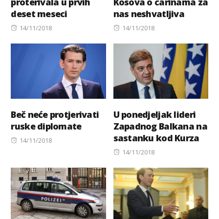
proterivala u prvih
Kosova o carinama za
deset meseci
nas neshvatljiva
Posted
Posted
14/11/2018
14/11/2018
on
on
Beč neće protjerivati
U ponedjeljak lideri
ruske diplomate
Zapadnog Balkana na
sastanku kod Kurza
Posted
14/11/2018
on
Posted
14/11/2018
on