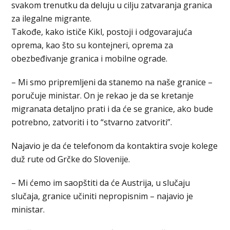
svakom trenutku da deluju u cilju zatvaranja granica
za ilegalne migrante.
Takođe, kako ističe Kikl, postoji i odgovarajuća
oprema, kao što su kontejneri, oprema za
obezbeđivanje granica i mobilne ograde.
– Mi smo pripremljeni da stanemo na naše granice –
poručuje ministar. On je rekao je da se kretanje
migranata detaljno prati i da će se granice, ako bude
potrebno, zatvoriti i to “stvarno zatvoriti”.
Najavio je da će telefonom da kontaktira svoje kolege
duž rute od Grčke do Slovenije.
– Mi ćemo im saopštiti da će Austrija, u slučaju
slučaja, granice učiniti nepropisnim – najavio je
ministar.