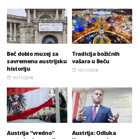
Beč dobio muzej za
Tradicija božićnih
savremenu austrijsku
vašara u Beču
historiju
Posted
15/11/2018
Posted
on
15/11/2018
on
Austrija “vredno”
Austrija: Odluka