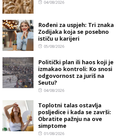
Posted
04/08/2026
on
Rođeni za uspjeh: Tri znaka
Zodijaka koja se posebno
ističu u karijeri
Posted
05/08/2026
on
Politički plan ili haos koji je
izmakao kontroli: Ko snosi
odgovornost za juriš na
Seutu?
Posted
04/08/2026
on
Toplotni talas ostavlja
posljedice i kada se završi:
Obratite pažnju na ove
simptome
Posted
01/08/2026