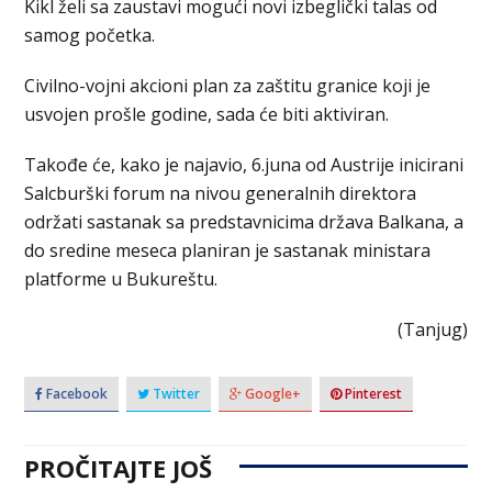
Kikl želi sa zaustavi mogući novi izbeglički talas od
samog početka.
Civilno-vojni akcioni plan za zaštitu granice koji je
usvojen prošle godine, sada će biti aktiviran.
Takođe će, kako je najavio, 6.juna od Austrije inicirani
Salcburški forum na nivou generalnih direktora
održati sastanak sa predstavnicima država Balkana, a
do sredine meseca planiran je sastanak ministara
platforme u Bukureštu.
(Tanjug)
Facebook
Twitter
Google+
Pinterest
PROČITAJTE JOŠ