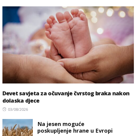
Devet savjeta za očuvanje čvrstog braka nakon
dolaska djece
Posted
03/08/2026
on
Na jesen moguće
poskupljenje hrane u Evropi