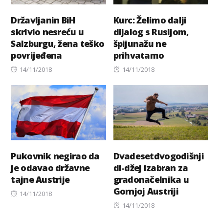
Državljanin BiH
Kurc: Želimo dalji
skrivio nesreću u
dijalog s Rusijom,
Salzburgu, žena teško
špijunažu ne
povrijeđena
prihvatamo
Posted
Posted
14/11/2018
14/11/2018
on
on
Pukovnik negirao da
Dvadesetdvogodišnji
je odavao državne
di-džej izabran za
tajne Austrije
gradonačelnika u
Gornjoj Austriji
Posted
14/11/2018
on
Posted
14/11/2018
on