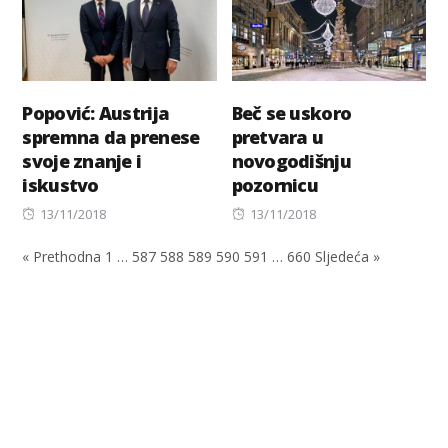
Popović: Austrija
Beč se uskoro
spremna da prenese
pretvara u
svoje znanje i
novogodišnju
iskustvo
pozornicu
Posted
Posted
13/11/2018
13/11/2018
on
on
« Prethodna
1
…
587
588
589
590
591
…
660
Sljedeća »