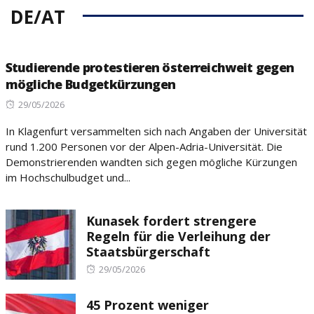
DE/AT
Studierende protestieren österreichweit gegen
mögliche Budgetkürzungen
Posted
29/05/2026
on
In Klagenfurt versammelten sich nach Angaben der Universität
rund 1.200 Personen vor der Alpen-Adria-Universität. Die
Demonstrierenden wandten sich gegen mögliche Kürzungen
im Hochschulbudget und...
Kunasek fordert strengere
Regeln für die Verleihung der
Staatsbürgerschaft
Posted
29/05/2026
on
45 Prozent weniger