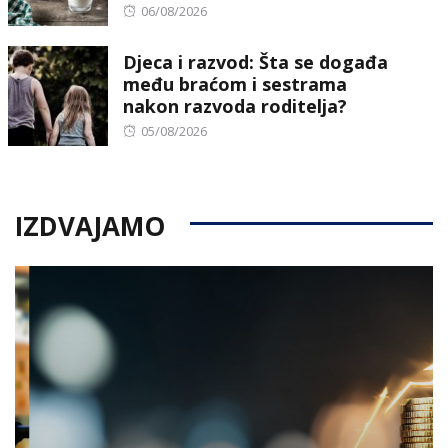
Posted
06/08/2026
on
Djeca i razvod: Šta se događa
među braćom i sestrama
nakon razvoda roditelja?
Posted
05/08/2026
on
IZDVAJAMO