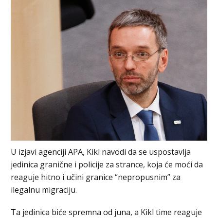
U izjavi agenciji APA, Kikl navodi da se uspostavlja
jedinica granične i policije za strance, koja će moći da
reaguje hitno i učini granice “nepropusnim” za
ilegalnu migraciju.
Ta jedinica biće spremna od juna, a Kikl time reaguje