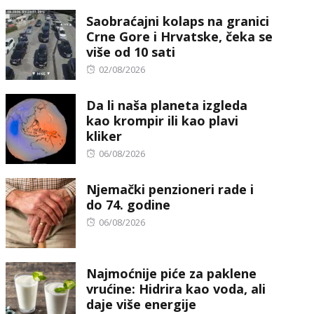
on
Saobraćajni kolaps na granici
Crne Gore i Hrvatske, čeka se
više od 10 sati
Posted
02/08/2026
on
Da li naša planeta izgleda
kao krompir ili kao plavi
kliker
Posted
06/08/2026
on
Njemački penzioneri rade i
do 74. godine
Posted
06/08/2026
on
Najmoćnije piće za paklene
vrućine: Hidrira kao voda, ali
daje više energije