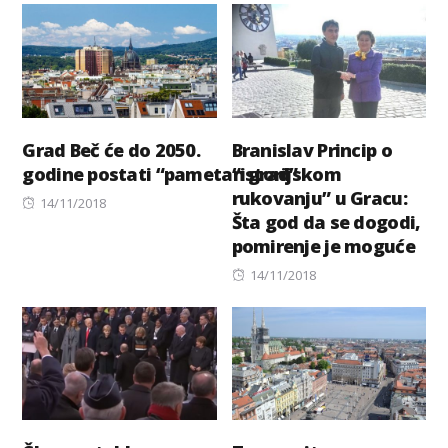
Grad Beč će do 2050.
Branislav Princip o
godine postati “pametan grad”
“istorijskom
rukovanju” u Gracu:
Posted
14/11/2018
Šta god da se dogodi,
on
pomirenje je moguće
Posted
14/11/2018
on