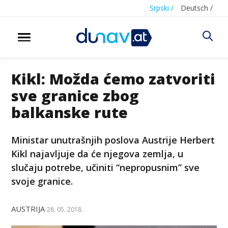
Srpski /
Deutsch /
Kikl: Možda ćemo zatvoriti
sve granice zbog
balkanske rute
Ministar unutrašnjih poslova Austrije Herbert
Kikl najavljuje da će njegova zemlja, u
slučaju potrebe, učiniti “nepropusnim” sve
svoje granice.
AUSTRIJA
28. 05. 2018.