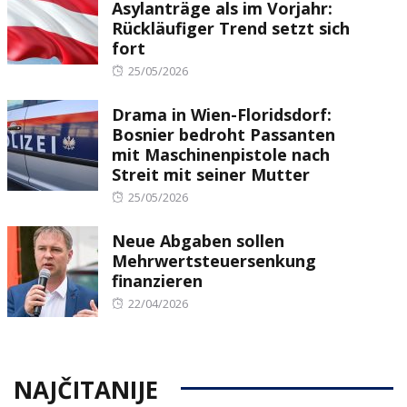
Asylanträge als im Vorjahr:
Rückläufiger Trend setzt sich
fort
Posted
25/05/2026
on
Drama in Wien-Floridsdorf:
Bosnier bedroht Passanten
mit Maschinenpistole nach
Streit mit seiner Mutter
Posted
25/05/2026
on
Neue Abgaben sollen
Mehrwertsteuersenkung
finanzieren
Posted
22/04/2026
on
NAJČITANIJE