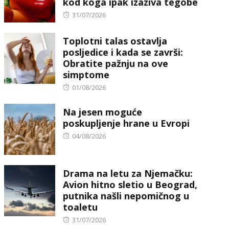
kod koga ipak izaziva tegobe
Posted
31/07/2026
on
Toplotni talas ostavlja
posljedice i kada se završi:
Obratite pažnju na ove
simptome
Posted
01/08/2026
on
Na jesen moguće
poskupljenje hrane u Evropi
Posted
04/08/2026
on
Drama na letu za Njemačku:
Avion hitno sletio u Beograd,
putnika našli nepomičnog u
toaletu
Posted
31/07/2026