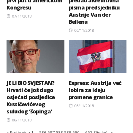
prvi put u američkom
predao akreditivna
Kongresu
pisma predsjedniku
Austrije Van der
Posted
07/11/2018
Bellenu
on
Posted
06/11/2018
on
JE LI BIO SVJESTAN?
Express: Austrija već
Hrvati će još dugo
lobira za ideju
osjećati posljedice
promene granice
Krstičevićevog
Posted
06/11/2018
suludog ‘šopinga’
on
Posted
06/11/2018
on
« Prethodna
1
…
586
587
588
589
590
…
657
Sljedeća »