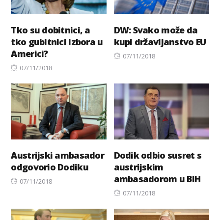
Tko su dobitnici, a
DW: Svako može da
tko gubitnici izbora u
kupi državljanstvo EU
Americi?
Posted
07/11/2018
Posted
on
07/11/2018
on
Austrijski ambasador
Dodik odbio susret s
odgovorio Dodiku
austrijskim
ambasadorom u BiH
Posted
07/11/2018
on
Posted
07/11/2018
on