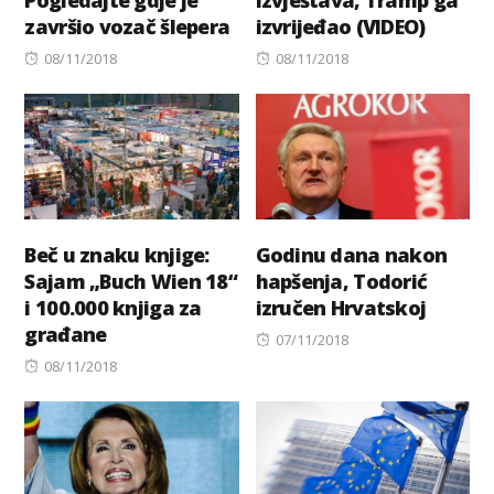
Pogledajte gdje je
izvještava, Tramp ga
završio vozač šlepera
izvrijeđao (VIDEO)
Posted
Posted
08/11/2018
08/11/2018
on
on
Beč u znaku knjige:
Godinu dana nakon
Sajam „Buch Wien 18“
hapšenja, Todorić
i 100.000 knjiga za
izručen Hrvatskoj
građane
Posted
07/11/2018
Posted
on
08/11/2018
on