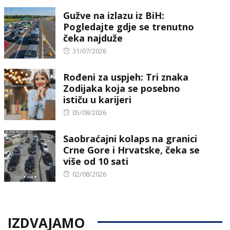
on
Gužve na izlazu iz BiH:
Pogledajte gdje se trenutno
čeka najduže
Posted
31/07/2026
on
Rođeni za uspjeh: Tri znaka
Zodijaka koja se posebno
ističu u karijeri
Posted
05/08/2026
on
Saobraćajni kolaps na granici
Crne Gore i Hrvatske, čeka se
više od 10 sati
Posted
02/08/2026
on
IZDVAJAMO