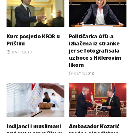
Kurc posjetio KFOR u
Političarka AfD-a
Prištini
izbačena iz stranke
jer se fotografisala
Posted
07/11/2018
uz boce s Hitlerovim
on
likom
Posted
07/11/2018
on
Indijanci i muslimani
Ambasador Kozarić