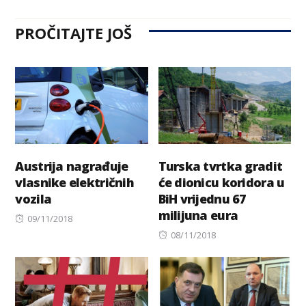
PROČITAJTE JOŠ
Austrija nagrađuje
Turska tvrtka gradit
vlasnike električnih
će dionicu koridora u
vozila
BiH vrijednu 67
milijuna eura
Posted
09/11/2018
on
Posted
08/11/2018
on