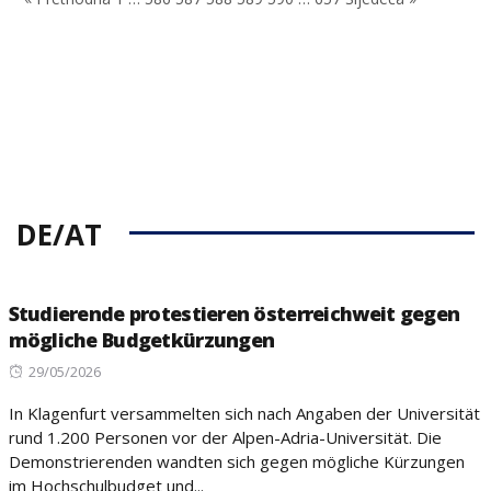
DE/AT
Studierende protestieren österreichweit gegen
mögliche Budgetkürzungen
Posted
29/05/2026
on
In Klagenfurt versammelten sich nach Angaben der Universität
rund 1.200 Personen vor der Alpen-Adria-Universität. Die
Demonstrierenden wandten sich gegen mögliche Kürzungen
im Hochschulbudget und...