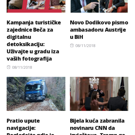
Kampanja turističke
Novo Dodikovo pismo
zajednice Beča za
ambasadoru Austrije
digitalnu
u BiH
detoksikaciju:
Posted
08/11/2018
Uživajte u gradu iza
on
vaših fotografija
Posted
08/11/2018
on
Pratio upute
Bijela kuća zabranila
navigacije:
novinaru CNN da