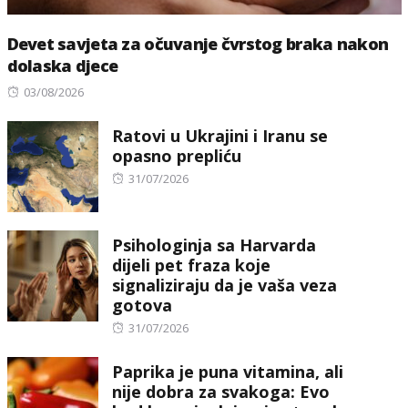
Devet savjeta za očuvanje čvrstog braka nakon
dolaska djece
Posted
03/08/2026
on
Ratovi u Ukrajini i Iranu se
opasno prepliću
Posted
31/07/2026
on
Psihologinja sa Harvarda
dijeli pet fraza koje
signaliziraju da je vaša veza
gotova
Posted
31/07/2026
on
Paprika je puna vitamina, ali
nije dobra za svakoga: Evo