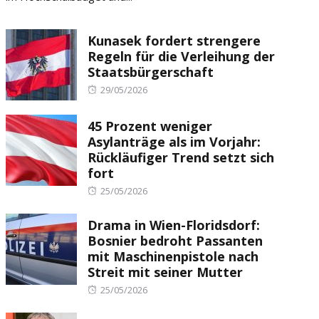
Kunasek fordert strengere
Regeln für die Verleihung der
Staatsbürgerschaft
Posted
29/05/2026
on
45 Prozent weniger
Asylanträge als im Vorjahr:
Rückläufiger Trend setzt sich
fort
Posted
25/05/2026
on
Drama in Wien-Floridsdorf:
Bosnier bedroht Passanten
mit Maschinenpistole nach
Streit mit seiner Mutter
Posted
25/05/2026
on