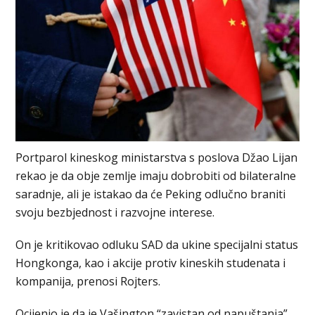
Portparol kineskog ministarstva s poslova Džao Lijan
rekao je da obje zemlje imaju dobrobiti od bilateralne
saradnje, ali je istakao da će Peking odlučno braniti
svoju bezbjednost i razvojne interese.
On je kritikovao odluku SAD da ukine specijalni status
Hongkonga, kao i akcije protiv kineskih studenata i
kompanija, prenosi Rojters.
Ocijenio je da je Vašington “zavistan od napuštanja”,