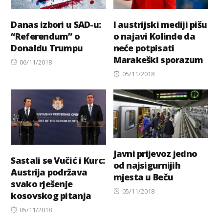
Danas izbori u SAD-u:
I austrijski mediji pišu
“Referendum” o
o najavi Kolinde da
Donaldu Trumpu
neće potpisati
Marakeški sporazum
Posted
06/11/2018
on
Posted
05/11/2018
on
Javni prijevoz jedno
Sastali se Vučić i Kurc:
od najsigurnijih
Austrija podržava
mjesta u Beču
svako rješenje
Posted
05/11/2018
kosovskog pitanja
on
Posted
05/11/2018