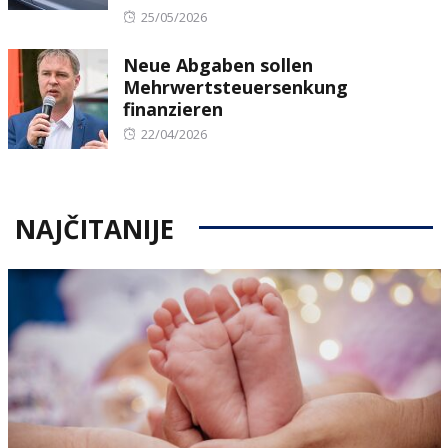
Posted
25/05/2026
on
Neue Abgaben sollen
Mehrwertsteuersenkung
finanzieren
Posted
22/04/2026
on
NAJČITANIJE