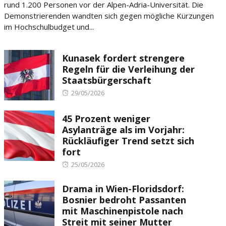
rund 1.200 Personen vor der Alpen-Adria-Universität. Die
Demonstrierenden wandten sich gegen mögliche Kürzungen
im Hochschulbudget und...
Kunasek fordert strengere
Regeln für die Verleihung der
Staatsbürgerschaft
Posted
29/05/2026
on
45 Prozent weniger
Asylanträge als im Vorjahr:
Rückläufiger Trend setzt sich
fort
Posted
25/05/2026
on
Drama in Wien-Floridsdorf:
Bosnier bedroht Passanten
mit Maschinenpistole nach
Streit mit seiner Mutter