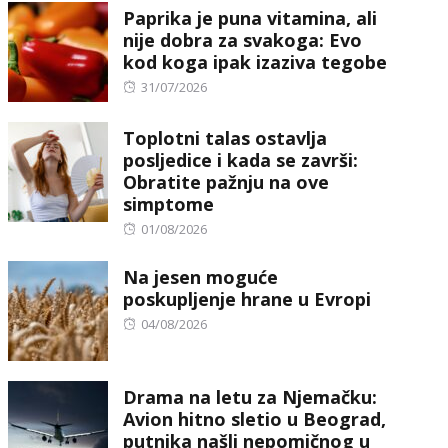
Paprika je puna vitamina, ali
nije dobra za svakoga: Evo
kod koga ipak izaziva tegobe
Posted
31/07/2026
on
Toplotni talas ostavlja
posljedice i kada se završi:
Obratite pažnju na ove
simptome
Posted
01/08/2026
on
Na jesen moguće
poskupljenje hrane u Evropi
Posted
04/08/2026
on
Drama na letu za Njemačku:
Avion hitno sletio u Beograd,
putnika našli nepomičnog u