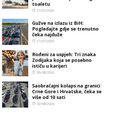
toaletu
Posted
31/07/2026
on
Gužve na izlazu iz BiH:
Pogledajte gdje se trenutno
čeka najduže
Posted
31/07/2026
on
Rođeni za uspjeh: Tri znaka
Zodijaka koja se posebno
ističu u karijeri
Posted
05/08/2026
on
Saobraćajni kolaps na granici
Crne Gore i Hrvatske, čeka se
više od 10 sati
Posted
02/08/2026
on