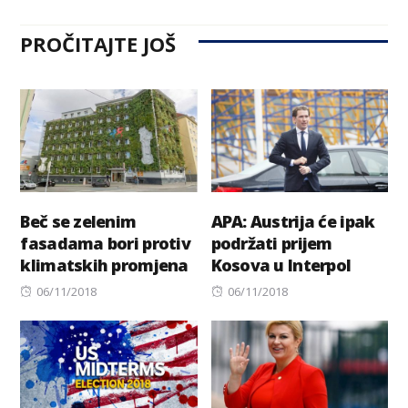
PROČITAJTE JOŠ
Beč se zelenim
APA: Austrija će ipak
fasadama bori protiv
podržati prijem
klimatskih promjena
Kosova u Interpol
Posted
Posted
06/11/2018
06/11/2018
on
on