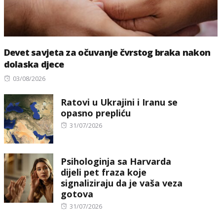
Devet savjeta za očuvanje čvrstog braka nakon
dolaska djece
Posted
03/08/2026
on
Ratovi u Ukrajini i Iranu se
opasno prepliću
Posted
31/07/2026
on
Psihologinja sa Harvarda
dijeli pet fraza koje
signaliziraju da je vaša veza
gotova
Posted
31/07/2026
on