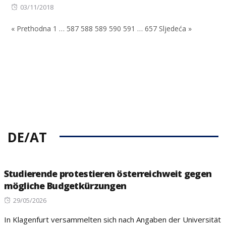
Posted
on
03/11/2018
on
« Prethodna
1
…
587
588
589
590
591
…
657
Sljedeća »
DE/AT
Studierende protestieren österreichweit gegen
mögliche Budgetkürzungen
Posted
29/05/2026
on
In Klagenfurt versammelten sich nach Angaben der Universität