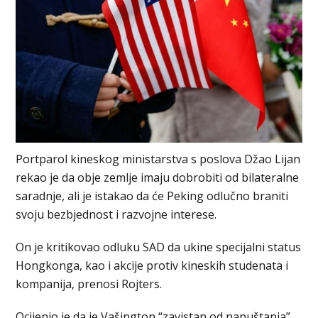
Portparol kineskog ministarstva s poslova Džao Lijan
rekao je da obje zemlje imaju dobrobiti od bilateralne
saradnje, ali je istakao da će Peking odlučno braniti
svoju bezbjednost i razvojne interese.
On je kritikovao odluku SAD da ukine specijalni status
Hongkonga, kao i akcije protiv kineskih studenata i
kompanija, prenosi Rojters.
Ocijenio je da je Vašington “zavistan od napuštanja”,