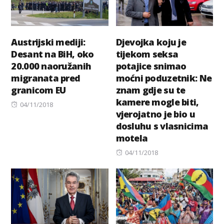
Austrijski mediji:
Djevojka koju je
Desant na BiH, oko
tijekom seksa
20.000 naoružanih
potajice snimao
migranata pred
moćni poduzetnik: Ne
granicom EU
znam gdje su te
kamere mogle biti,
Posted
04/11/2018
vjerojatno je bio u
on
dosluhu s vlasnicima
motela
Posted
04/11/2018
on