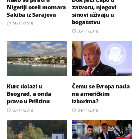
Nigeriji oteli mornara
zatvoru, njegovi
Sakiba iz Sarajeva
sinovi uživaju u
bogatstvu
Posted
05/11/2018
on
Posted
05/11/2018
on
Kurc dolazi u
Čemu se Evropa nada
Beograd, a onda
na američkim
pravo u Prištinu
izborima?
Posted
Posted
05/11/2018
04/11/2018
on
on