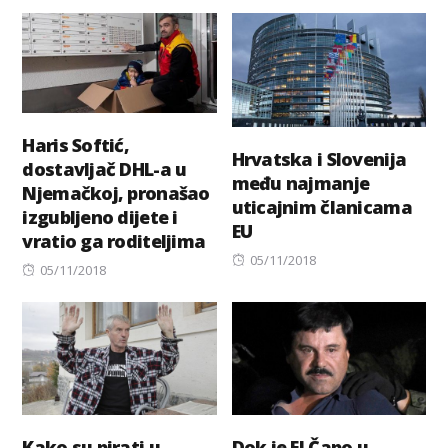
on
Haris Softić,
Hrvatska i Slovenija
dostavljač DHL-a u
među najmanje
Njemačkoj, pronašao
uticajnim članicama
izgubljeno dijete i
EU
vratio ga roditeljima
Posted
05/11/2018
Posted
05/11/2018
on
on
Kako su pirati u
Dok je El Čapo u