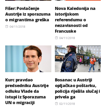
Fišer: Povlačenje
Nova Kaledonija na
Austrije iz sporazuma
istorijskom
o migrantima greška
referendumu o
nezavisnosti od
Posted
04/11/2018
Francuske
on
Posted
04/11/2018
on
Kurc pravdao
Bosanac u Austriji
predsedniku Austrije
opljačkao poštarku,
odluku Vlade da
policija riješila slučaj i
istupi iz Sporazuma
privela ga
UN o migraciji
Posted
02/11/2018