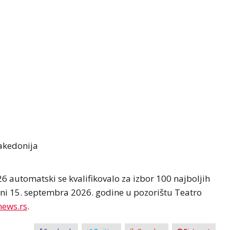
akedonija
26 automatski se kvalifikovalo za izbor 100 najboljih
avljeni 15. septembra 2026. godine u pozorištu Teatro
news.rs
.