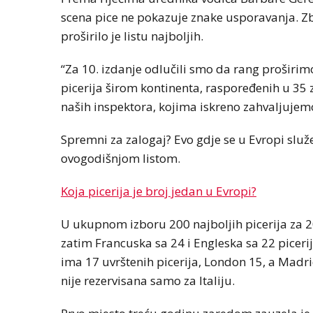
scena pice ne pokazuje znake usporavanja. Zb
proširilo je listu najboljih.
“Za 10. izdanje odlučili smo da rang proširim
picerija širom kontinenta, raspoređenih u 35
naših inspektora, kojima iskreno zahvaljujemo”
Spremni za zalogaj? Evo gdje se u Evropi služe
ovogodišnjom listom.
Koja picerija je broj jedan u Evropi?
U ukupnom izboru 200 najboljih picerija za 20
zatim Francuska sa 24 i Engleska sa 22 picerij
ima 17 uvrštenih picerija, London 15, a Madr
nije rezervisana samo za Italiju.