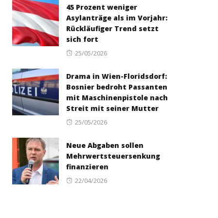
45 Prozent weniger
Asylanträge als im Vorjahr:
Rückläufiger Trend setzt
sich fort
Posted
25/05/2026
on
Drama in Wien-Floridsdorf:
Bosnier bedroht Passanten
mit Maschinenpistole nach
Streit mit seiner Mutter
Posted
25/05/2026
on
Neue Abgaben sollen
Mehrwertsteuersenkung
finanzieren
Posted
22/04/2026
on