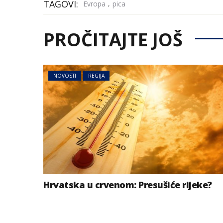
TAGOVI:
,
Evropa
pica
PROČITAJTE JOŠ
NOVOSTI
REGIJA
BIZNIS
Energetski probl
niskog vodostaj
Hrvatska u crvenom: Presušiće rijeke?