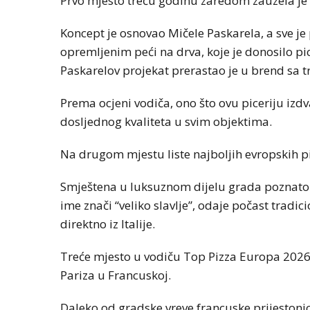
Prvo mjesto treću godinu zaredom zauzela je 
Koncept je osnovao Mičele Paskarela, a sve je
opremljenim peći na drva, koje je donosilo pic
Paskarelov projekat prerastao je u brend sa t
Prema ocjeni vodiča, ono što ovu piceriju izdva
dosljednog kvaliteta u svim objektima.
Na drugom mjestu liste najboljih evropskih pi
Smještena u luksuznom dijelu grada poznatom 
ime znači “veliko slavlje”, odaje počast tradic
direktno iz Italije.
Treće mjesto u vodiču Top Pizza Europa 2026 p
Pariza u Francuskoj.
Daleko od gradske vreve francuske prijestonic