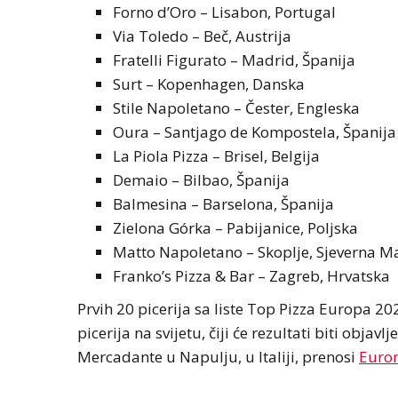
Forno d’Oro – Lisabon, Portugal
Via Toledo – Beč, Austrija
Fratelli Figurato – Madrid, Španija
Surt – Kopenhagen, Danska
Stile Napoletano – Čester, Engleska
Oura – Santjago de Kompostela, Španija
La Piola Pizza – Brisel, Belgija
Demaio – Bilbao, Španija
Balmesina – Barselona, Španija
Zielona Górka – Pabijanice, Poljska
Matto Napoletano – Skoplje, Sjeverna M
Franko’s Pizza & Bar – Zagreb, Hrvatska
Prvih 20 picerija sa liste Top Pizza Europa 20
picerija na svijetu, čiji će rezultati biti obj
Mercadante u Napulju, u Italiji, prenosi
Euro