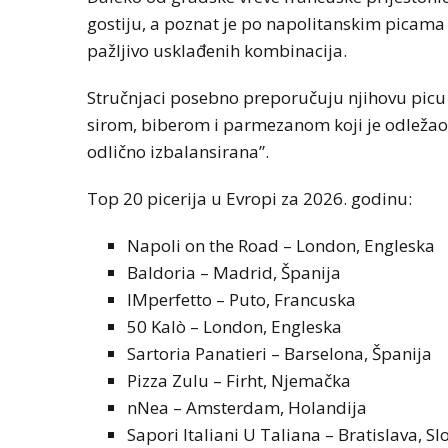
gostiju, a poznat je po napolitanskim picama 
pažljivo usklađenih kombinacija.
Stručnjaci posebno preporučuju njihovu picu
sirom, biberom i parmezanom koji je odležao č
odlično izbalansirana”.
Top 20 picerija u Evropi za 2026. godinu:
Napoli on the Road – London, Engleska
Baldoria – Madrid, Španija
IMperfetto – Puto, Francuska
50 Kalò – London, Engleska
Sartoria Panatieri – Barselona, Španija
Pizza Zulu – Firht, Njemačka
nNea – Amsterdam, Holandija
Sapori Italiani U Taliana – Bratislava, S