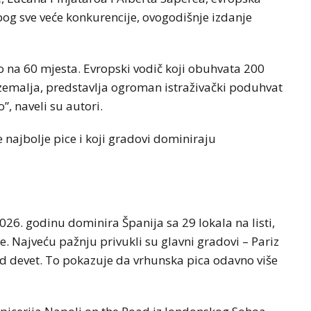
og sve veće konkurencije, ovogodišnje izdanje
o na 60 mjesta. Evropski vodič koji obuhvata 200
 zemalja, predstavlja ogroman istraživački poduhvat
, naveli su autori.
 najbolje pice i koji gradovi dominiraju
26. godinu dominira Španija sa 29 lokala na listi,
e. Najveću pažnju privukli su glavni gradovi – Pariz
id devet. To pokazuje da vrhunska pica odavno više