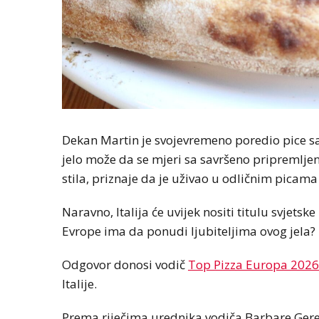
Dekan Martin je svojevremeno poredio pice sa 
jelo može da se mjeri sa savršeno pripremljenim
stila, priznaje da je uživao u odličnim picama i
Naravno, Italija će uvijek nositi titulu svjetske
Evrope ima da ponudi ljubiteljima ovog jela?
Odgovor donosi vodič
Top Pizza Europa 2026
Italije.
Prema riječima urednika vodiča Barbare Gere,