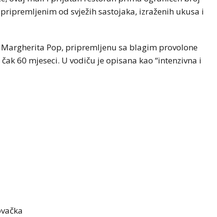
pripremljenim od svježih sastojaka, izraženih ukusa i
 Margherita Pop, pripremljenu sa blagim provolone
ak 60 mjeseci. U vodiču je opisana kao “intenzivna i
lovačka