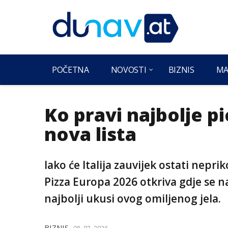
POČETNA
NOVOSTI
BIZNIS
MA
Ko pravi najbolje p
nova lista
Iako će Italija zauvijek ostati nepr
Pizza Europa 2026 otkriva gdje se 
najbolji ukusi ovog omiljenog jela.
BIZNIS