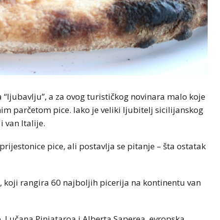
“ljubavlju”, a za ovog turističkog novinara malo koje
 parčetom pice. Iako je veliki ljubitelj sicilijanskog
 van Italije.
 prijestonice pice, ali postavlja se pitanje – šta ostatak
, koji rangira 60 najboljih picerija na kontinentu van
 Lučana Pinjataroa i Alberta Saperea, evropska