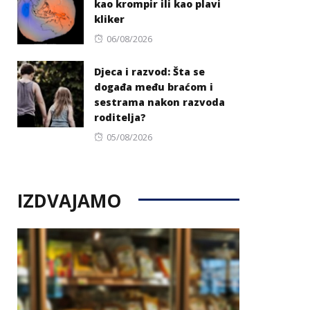
kao krompir ili kao plavi
kliker
Posted
06/08/2026
on
Djeca i razvod: Šta se
događa među braćom i
sestrama nakon razvoda
roditelja?
Posted
05/08/2026
on
IZDVAJAMO