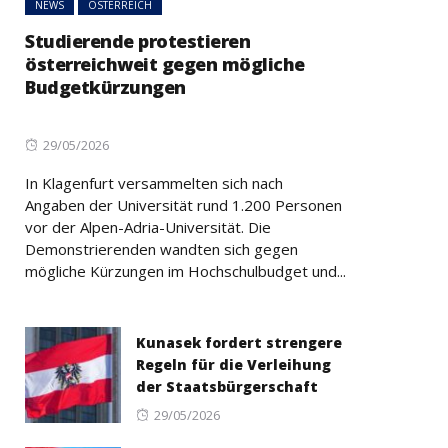
NEWS
ÖSTERREICH
Studierende protestieren
österreichweit gegen mögliche
Budgetkürzungen
Posted
29/05/2026
on
In Klagenfurt versammelten sich nach
Angaben der Universität rund 1.200 Personen
vor der Alpen-Adria-Universität. Die
Demonstrierenden wandten sich gegen
mögliche Kürzungen im Hochschulbudget und...
Kunasek fordert strengere
Regeln für die Verleihung
der Staatsbürgerschaft
Posted
29/05/2026
on