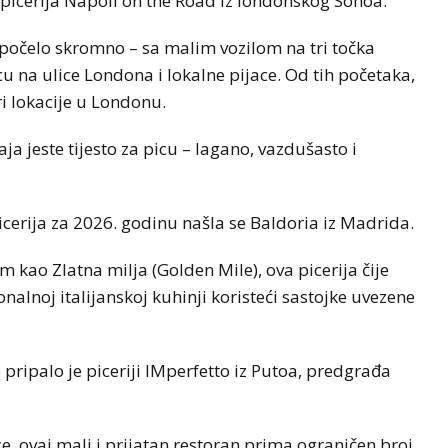
picerija Napoli on the Road iz londonskog Sohoa.
 počelo skromno – sa malim vozilom na tri točka
u na ulice Londona i lokalne pijace. Od tih početaka,
ri lokacije u Londonu.
ja jeste tijesto za picu – lagano, vazdušasto i
cerija za 2026. godinu našla se Baldoria iz Madrida.
kao Zlatna milja (Golden Mile), ova picerija čije
ionalnoj italijanskoj kuhinji koristeći sastojke uvezene
ripalo je piceriji IMperfetto iz Putoa, predgrađa
e, ovaj mali i prijatan restoran prima ograničen broj