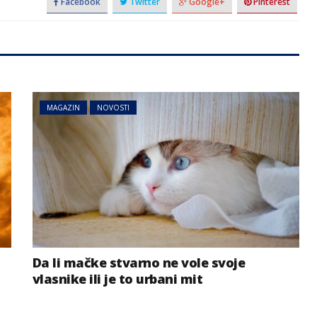
Facebook
Twitter
Google+
Pinterest
MAGAZIN
NOVOSTI
BIZNIS
NOVOSTI
Svjetske cijene hrane
emi zbog
ponovo porasle, evo i šta je
a Dunava
najviše poskupjelo
Da li mačke stvarno ne vole svoje
vlasnike ili je to urbani mit