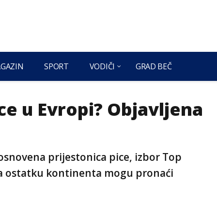
GAZIN
SPORT
VODIČI
GRAD BEČ
ice u Evropi? Objavljena
ikosnovena prijestonica pice, izbor Top
na ostatku kontinenta mogu pronaći