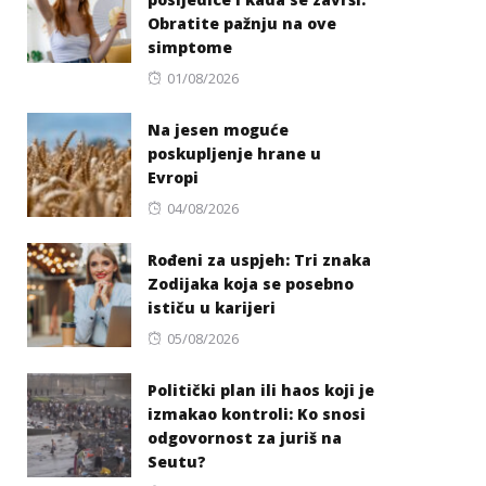
Obratite pažnju na ove
simptome
Posted
01/08/2026
on
Na jesen moguće
poskupljenje hrane u
Evropi
Posted
04/08/2026
on
Rođeni za uspjeh: Tri znaka
Zodijaka koja se posebno
ističu u karijeri
Posted
05/08/2026
on
Politički plan ili haos koji je
izmakao kontroli: Ko snosi
odgovornost za juriš na
Seutu?