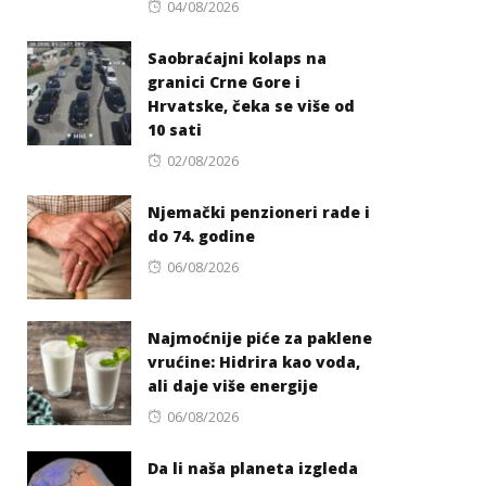
Posted
04/08/2026
on
Saobraćajni kolaps na
granici Crne Gore i
Hrvatske, čeka se više od
10 sati
Posted
02/08/2026
on
Njemački penzioneri rade i
do 74. godine
Posted
06/08/2026
on
Najmoćnije piće za paklene
vrućine: Hidrira kao voda,
ali daje više energije
Posted
06/08/2026
on
Da li naša planeta izgleda