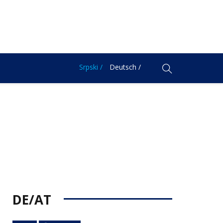
Srpski /
Deutsch /
DE/AT