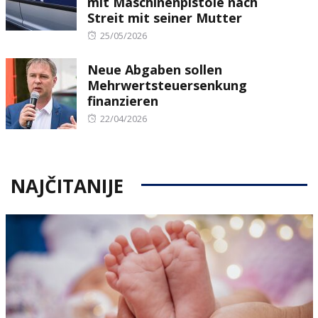
mit Maschinenpistole nach
Streit mit seiner Mutter
Posted
25/05/2026
on
Neue Abgaben sollen
Mehrwertsteuersenkung
finanzieren
Posted
22/04/2026
on
NAJČITANIJE