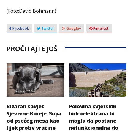
(Foto:David Bohmann)
Facebook
Twitter
Google+
Pinterest
PROČITAJTE JOŠ
Bizaran savjet
Polovina svjetskih
Sjeverne Koreje: Supa
hidroelektrana bi
od psećeg mesa kao
mogla da postane
lijek protiv vrućine
nefunkcionalna do