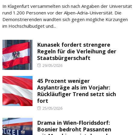
on
In Klagenfurt versammelten sich nach Angaben der Universität
rund 1.200 Personen vor der Alpen-Adria-Universität. Die
Demonstrierenden wandten sich gegen mögliche Kürzungen
im Hochschulbudget und...
Kunasek fordert strengere
Regeln für die Verleihung der
Staatsbürgerschaft
Posted
29/05/2026
on
45 Prozent weniger
Asylanträge als im Vorjahr:
Rückläufiger Trend setzt sich
fort
Posted
25/05/2026
on
Drama in Wien-Floridsdorf:
Bosnier bedroht Passanten