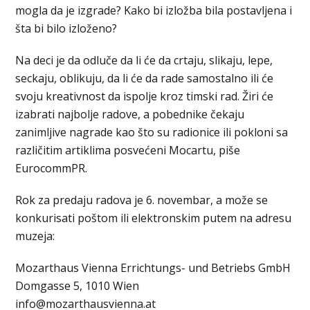
mogla da je izgrade? Kako bi izložba bila postavljena i
šta bi bilo izloženo?
Na deci je da odluče da li će da crtaju, slikaju, lepe,
seckaju, oblikuju, da li će da rade samostalno ili će
svoju kreativnost da ispolje kroz timski rad. Žiri će
izabrati najbolje radove, a pobednike čekaju
zanimljive nagrade kao što su radionice ili pokloni sa
različitim artiklima posvećeni Mocartu, piše
EurocommPR.
Rok za predaju radova je 6. novembar, a može se
konkurisati poštom ili elektronskim putem na adresu
muzeja:
Mozarthaus Vienna Errichtungs- und Betriebs GmbH
Domgasse 5, 1010 Wien
info@mozarthausvienna.at