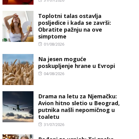
31/07/2026
on
Toplotni talas ostavlja
posljedice i kada se završi:
Obratite pažnju na ove
simptome
Posted
01/08/2026
on
Na jesen moguće
poskupljenje hrane u Evropi
Posted
04/08/2026
on
Drama na letu za Njemačku:
Avion hitno sletio u Beograd,
putnika našli nepomičnog u
toaletu
Posted
31/07/2026
on