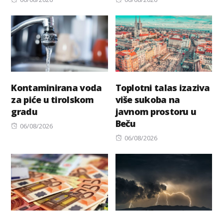
on
on
Kontaminirana voda
Toplotni talas izaziva
za piće u tirolskom
više sukoba na
gradu
javnom prostoru u
Beču
Posted
06/08/2026
on
Posted
06/08/2026
on