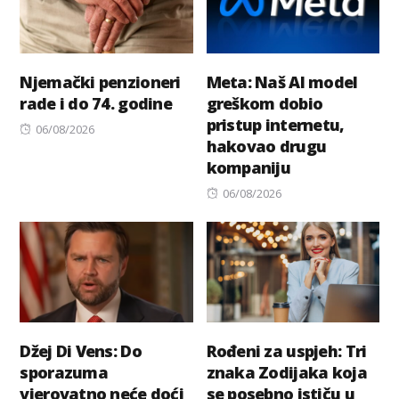
Njemački penzioneri
Meta: Naš AI model
rade i do 74. godine
greškom dobio
pristup internetu,
Posted
06/08/2026
hakovao drugu
on
kompaniju
Posted
06/08/2026
on
Džej Di Vens: Do
Rođeni za uspjeh: Tri
sporazuma
znaka Zodijaka koja
vjerovatno neće doći
se posebno ističu u