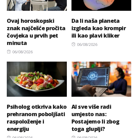
Ovaj horoskopski
Da li naša planeta
znak najčešće pročita
izgleda kao krompir
čovjeka u prvih pet
ili kao plavi kliker
minuta
Posted
06/08/2026
Posted
on
06/08/2026
on
Psiholog otkriva kako
AI sve više radi
prehranom poboljšati
umjesto nas:
raspoloženje i
Postajemo li zbog
energiju
toga gluplji?
Posted
Posted
06/08/2026
06/08/2026