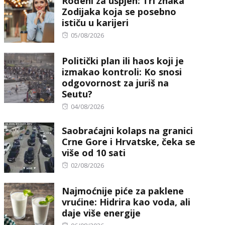
Rođeni za uspjeh: Tri znaka
Zodijaka koja se posebno
ističu u karijeri
Posted
05/08/2026
on
Politički plan ili haos koji je
izmakao kontroli: Ko snosi
odgovornost za juriš na
Seutu?
Posted
04/08/2026
on
Saobraćajni kolaps na granici
Crne Gore i Hrvatske, čeka se
više od 10 sati
Posted
02/08/2026
on
Najmoćnije piće za paklene
vrućine: Hidrira kao voda, ali
daje više energije