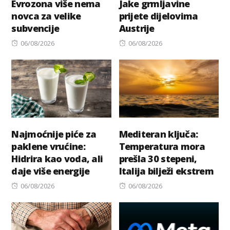
Evrozona više nema
Jake grmljavine
novca za velike
prijete dijelovima
subvencije
Austrije
Posted
Posted
06/08/2026
06/08/2026
on
on
Najmoćnije piće za
Mediteran ključa:
paklene vrućine:
Temperatura mora
Hidrira kao voda, ali
prešla 30 stepeni,
daje više energije
Italija bilježi ekstrem
Posted
Posted
06/08/2026
06/08/2026
on
on