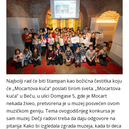
Najbolji rad će biti štampan kao božićna čestitka koju
će „Mocartova kuća“ poslati širom sveta. „Mocartova
kuća“ u Beču, u ulici Domgase 5, gde je Mocart
nekada živeo, pretvorena je u muzej posvećen ovom
muzičkom geniju. Tema ovogodišnjeg konkursa je
sam muzej. Dečji radovi treba da daju odgovore na
pitanja: Kako bi izgledala zgrada muzeja, kada bi deca