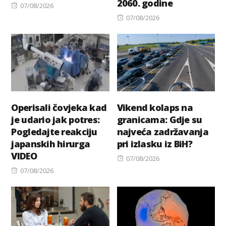
2060. godine
Posted
07/08/2026
on
Posted
07/08/2026
on
Operisali čovjeka kad
Vikend kolaps na
je udario jak potres:
granicama: Gdje su
Pogledajte reakciju
najveća zadržavanja
japanskih hirurga
pri izlasku iz BiH?
VIDEO
Posted
07/08/2026
Posted
on
07/08/2026
on