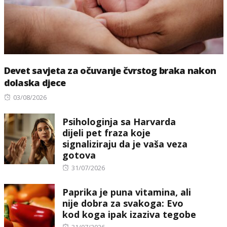
Devet savjeta za očuvanje čvrstog braka nakon
dolaska djece
Posted
03/08/2026
on
Psihologinja sa Harvarda
dijeli pet fraza koje
signaliziraju da je vaša veza
gotova
Posted
31/07/2026
on
Paprika je puna vitamina, ali
nije dobra za svakoga: Evo
kod koga ipak izaziva tegobe
Posted