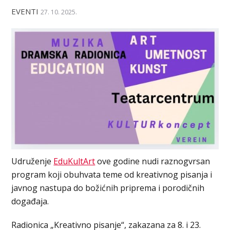
EVENTI
27. 10. 2025.
Udruženje
EduKultArt
ove godine nudi raznogvrsan
program koji obuhvata teme od kreativnog pisanja i
javnog nastupa do božićnih priprema i porodičnih
događaja.
Radionica „Kreativno pisanje“, zakazana za 8. i 23.