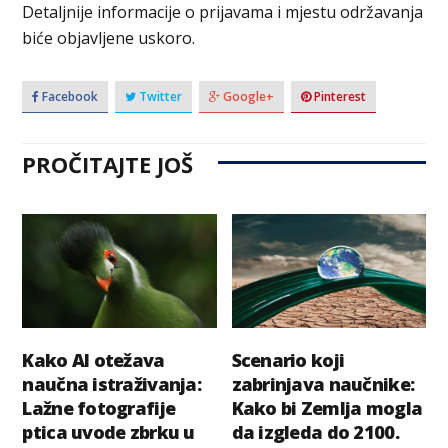
Detaljnije informacije o prijavama i mjestu održavanja
biće objavljene uskoro.
Facebook
Twitter
Google+
Pinterest
PROČITAJTE JOŠ
Kako AI otežava
Scenario koji
naučna istraživanja:
zabrinjava naučnike:
Lažne fotografije
Kako bi Zemlja mogla
ptica uvode zbrku u
da izgleda do 2100.