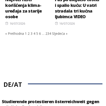
korišćenja klima-
i spalio kuću: U vatri
uređaja za starije
stradala tri kućna
osobe
ljubimca VIDEO
Posted
Posted
16/07/2026
16/07/2026
on
on
« Prethodna
1
2
3
4
5
6
…
234
Sljedeća »
DE/AT
Studierende protestieren österreichweit gegen