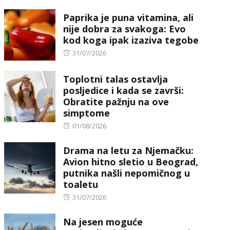
on
Paprika je puna vitamina, ali
nije dobra za svakoga: Evo
kod koga ipak izaziva tegobe
Posted
31/07/2026
on
Toplotni talas ostavlja
posljedice i kada se završi:
Obratite pažnju na ove
simptome
Posted
01/08/2026
on
Drama na letu za Njemačku:
Avion hitno sletio u Beograd,
putnika našli nepomičnog u
toaletu
Posted
31/07/2026
on
Na jesen moguće