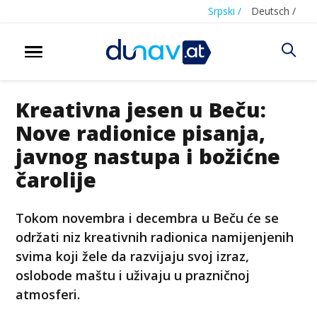
Srpski /
Deutsch /
Kreativna jesen u Beču:
Nove radionice pisanja,
javnog nastupa i božićne
čarolije
Tokom novembra i decembra u Beču će se
održati niz kreativnih radionica namijenjenih
svima koji žele da razvijaju svoj izraz,
oslobode maštu i uživaju u prazničnoj
atmosferi.