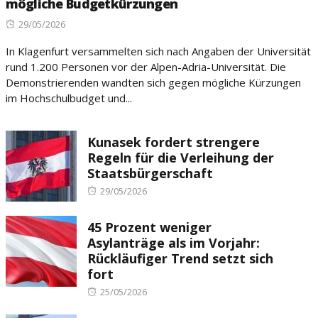
mögliche Budgetkürzungen
Posted
29/05/2026
on
In Klagenfurt versammelten sich nach Angaben der Universität
rund 1.200 Personen vor der Alpen-Adria-Universität. Die
Demonstrierenden wandten sich gegen mögliche Kürzungen
im Hochschulbudget und...
Kunasek fordert strengere
Regeln für die Verleihung der
Staatsbürgerschaft
Posted
29/05/2026
on
45 Prozent weniger
Asylanträge als im Vorjahr:
Rückläufiger Trend setzt sich
fort
Posted
25/05/2026
on