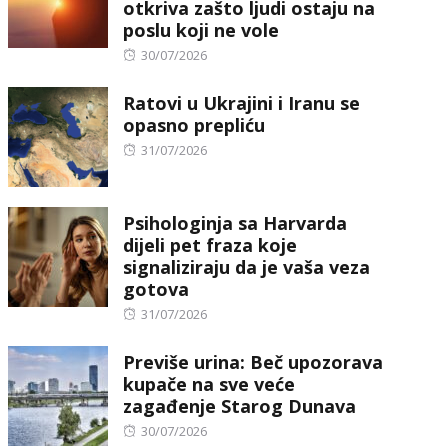
otkriva zašto ljudi ostaju na
poslu koji ne vole
Posted
30/07/2026
on
Ratovi u Ukrajini i Iranu se
opasno prepliću
Posted
31/07/2026
on
Psihologinja sa Harvarda
dijeli pet fraza koje
signaliziraju da je vaša veza
gotova
Posted
31/07/2026
on
Previše urina: Beč upozorava
kupače na sve veće
zagađenje Starog Dunava
Posted
30/07/2026