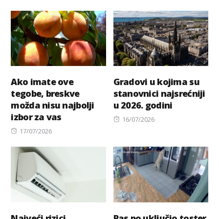
on
Ako imate ove
Gradovi u kojima su
tegobe, breskve
stanovnici najsrećniji
možda nisu najbolji
u 2026. godini
izbor za vas
Posted
16/07/2026
Posted
on
17/07/2026
on
Najveći rizici
Pas po uključio toster