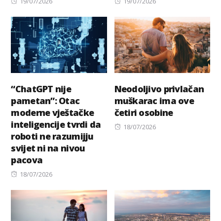
Posted
Posted
19/07/2026
19/07/2026
on
on
“ChatGPT nije
Neodoljivo privlačan
pametan”: Otac
muškarac ima ove
moderne vještačke
četiri osobine
inteligencije tvrdi da
Posted
18/07/2026
roboti ne razumijju
on
svijet ni na nivou
pacova
Posted
18/07/2026
on