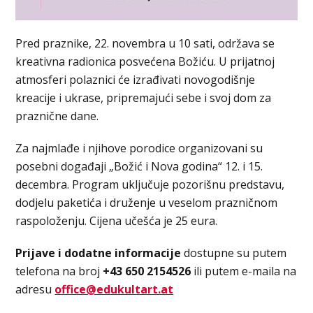
Pred praznike, 22. novembra u 10 sati, održava se
kreativna radionica posvećena Božiću. U prijatnoj
atmosferi polaznici će izrađivati novogodišnje
kreacije i ukrase, pripremajući sebe i svoj dom za
praznične dane.
Za najmlađe i njihove porodice organizovani su
posebni događaji „Božić i Nova godina“ 12. i 15.
decembra. Program uključuje pozorišnu predstavu,
dodjelu paketića i druženje u veselom prazničnom
raspoloženju. Cijena učešća je 25 eura.
Prijave i dodatne informacije
dostupne su putem
telefona na broj
+43 650 2154526
ili putem e-maila na
adresu
office@edukultart.at