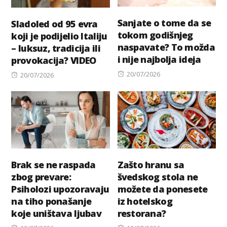
Sanjate o tome da se
Sladoled od 95 evra
tokom godišnjeg
koji je podijelio Italiju
naspavate? To možda
– luksuz, tradicija ili
i nije najbolja ideja
provokacija? VIDEO
Posted
20/07/2026
Posted
20/07/2026
on
on
Brak se ne raspada
Zašto hranu sa
zbog prevare:
švedskog stola ne
Psiholozi upozoravaju
možete da ponesete
na tiho ponašanje
iz hotelskog
koje uništava ljubav
restorana?