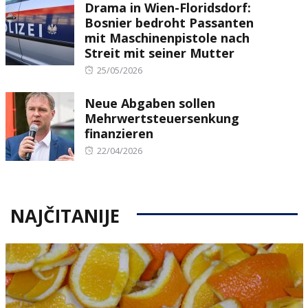
Drama in Wien-Floridsdorf:
Bosnier bedroht Passanten
mit Maschinenpistole nach
Streit mit seiner Mutter
Posted
25/05/2026
on
Neue Abgaben sollen
Mehrwertsteuersenkung
finanzieren
Posted
22/04/2026
on
NAJČITANIJE