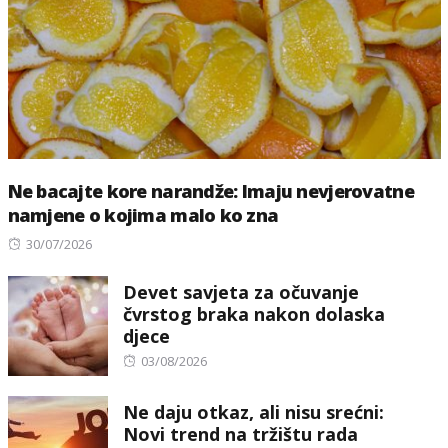
Ne bacajte kore narandže: Imaju nevjerovatne
namjene o kojima malo ko zna
Posted
30/07/2026
on
Devet savjeta za očuvanje
čvrstog braka nakon dolaska
djece
Posted
03/08/2026
on
Ne daju otkaz, ali nisu srećni:
Novi trend na tržištu rada