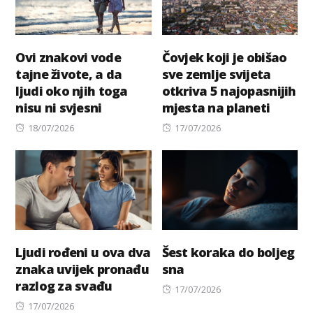
Ovi znakovi vode
Čovjek koji je obišao
tajne živote, a da
sve zemlje svijeta
ljudi oko njih toga
otkriva 5 najopasnijih
nisu ni svjesni
mjesta na planeti
Posted
Posted
18/07/2026
17/07/2026
on
on
Ljudi rođeni u ova dva
Šest koraka do boljeg
znaka uvijek pronađu
sna
razlog za svađu
Posted
17/07/2026
Posted
on
17/07/2026