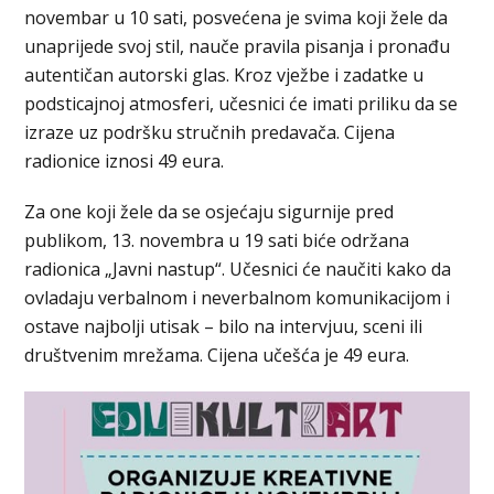
novembar u 10 sati, posvećena je svima koji žele da
unaprijede svoj stil, nauče pravila pisanja i pronađu
autentičan autorski glas. Kroz vježbe i zadatke u
podsticajnoj atmosferi, učesnici će imati priliku da se
izraze uz podršku stručnih predavača. Cijena
radionice iznosi 49 eura.
Za one koji žele da se osjećaju sigurnije pred
publikom, 13. novembra u 19 sati biće održana
radionica „Javni nastup“. Učesnici će naučiti kako da
ovladaju verbalnom i neverbalnom komunikacijom i
ostave najbolji utisak – bilo na intervjuu, sceni ili
društvenim mrežama. Cijena učešća je 49 eura.