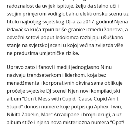
radoznalost da uvijek ispituje, želju da stalno uči i
svojim primjerom vodi globalnu elektronsku scenu uz
titulu najboljeg svjetskog DJ-a za 2017. godinu! Njena
izdavačka kuća трип briše granice između žanrova, a
odvažni setovi poput ledolomca razbijaju ušuškano
stanje na svjetskoj sceni u kojoj većina zvijezda više
ne preduzima umjetničke rizike.
Upravo zato i fanovi i mediji jednoglasno Ninu
nazivaju trendseterkom i liderkom, koja bez
menadžmenta i korporativnih okvira sama oblikuje
pročelje svjetske DJ scene! Njen novi kompilacijski
album “Don't Mess with Cupid, ‘Cause Cupid Ain't
Stupid” donosi numere koje potpisuju Aphex Twin,
Nikita Zabelin, Marc Arcadipane i brojni drugi, a uz
album stiže i njena nova misteriozna numera “Opa”!