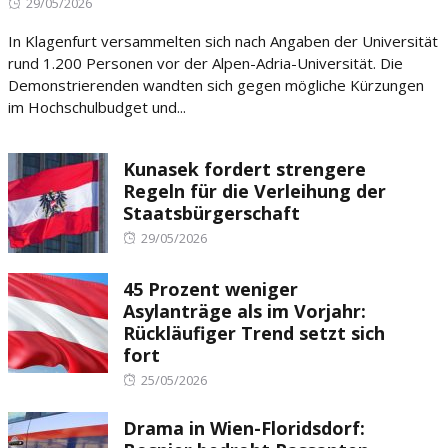
Posted
29/05/2026
on
In Klagenfurt versammelten sich nach Angaben der Universität
rund 1.200 Personen vor der Alpen-Adria-Universität. Die
Demonstrierenden wandten sich gegen mögliche Kürzungen
im Hochschulbudget und...
Kunasek fordert strengere
Regeln für die Verleihung der
Staatsbürgerschaft
Posted
29/05/2026
on
45 Prozent weniger
Asylanträge als im Vorjahr:
Rückläufiger Trend setzt sich
fort
Posted
25/05/2026
on
Drama in Wien-Floridsdorf: