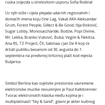
ruska zvijezda u strelovitom usponu Sofia Rodina!
Uz njih stiže i cijela plejada udarnih regionalnih i
domaćih imena koju čine Lag, Vakat AKA Aleksandar
Grum, Forest People, Gillerz & Be Good, Ilija Đoković,
Sugar Lobby, Monosaccharide, Bodzie, Popi Divine,
Mr. Lekka, Branko Vuković, Buba, Vegim & Flekitza,
Ana RS, TZ Project, ČX, Sabinaa i Jan De R koji će
držati publiku besanom od 30. avgusta do 1.
septembra na predivnoj tirkiznoj plaži kod mjesta
Buljarica.
Simbol Berlina kao svjetske prestonice savremene
elektronske muzike nesumnjivo je Paul Kalkbrenner.
Tvorac elektronskih klasika među kojima je i
multiplatinasti “Sky & Sand”, glavni je akter kultnog