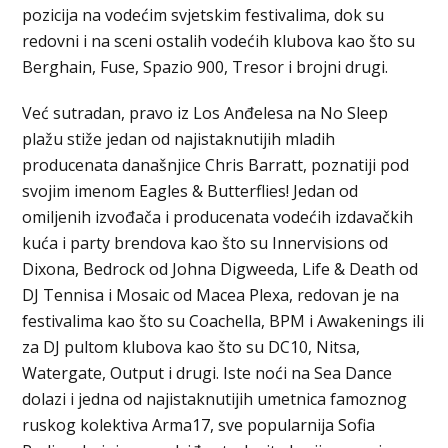
pozicija na vodećim svjetskim festivalima, dok su
redovni i na sceni ostalih vodećih klubova kao što su
Berghain, Fuse, Spazio 900, Tresor i brojni drugi.
Već sutradan, pravo iz Los Anđelesa na No Sleep
plažu stiže jedan od najistaknutijih mladih
producenata današnjice Chris Barratt, poznatiji pod
svojim imenom Eagles & Butterflies! Jedan od
omiljenih izvođača i producenata vodećih izdavačkih
kuća i party brendova kao što su Innervisions od
Dixona, Bedrock od Johna Digweeda, Life & Death od
DJ Tennisa i Mosaic od Macea Plexa, redovan je na
festivalima kao što su Coachella, BPM i Awakenings ili
za DJ pultom klubova kao što su DC10, Nitsa,
Watergate, Output i drugi. Iste noći na Sea Dance
dolazi i jedna od najistaknutijih umetnica famoznog
ruskog kolektiva Arma17, sve popularnija Sofia