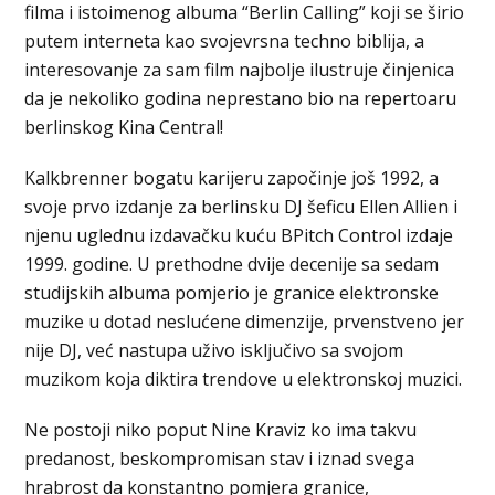
filma i istoimenog albuma “Berlin Calling” koji se širio
putem interneta kao svojevrsna techno biblija, a
interesovanje za sam film najbolje ilustruje činjenica
da je nekoliko godina neprestano bio na repertoaru
berlinskog Kina Central!
Kalkbrenner bogatu karijeru započinje još 1992, a
svoje prvo izdanje za berlinsku DJ šeficu Ellen Allien i
njenu uglednu izdavačku kuću BPitch Control izdaje
1999. godine. U prethodne dvije decenije sa sedam
studijskih albuma pomjerio je granice elektronske
muzike u dotad neslućene dimenzije, prvenstveno jer
nije DJ, već nastupa uživo isključivo sa svojom
muzikom koja diktira trendove u elektronskoj muzici.
Ne postoji niko poput Nine Kraviz ko ima takvu
predanost, beskompromisan stav i iznad svega
hrabrost da konstantno pomjera granice,