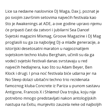
Lice sa nedavne naslovnice DJ Maga, Dax J, poznat je
po svojim završnim setovima najvećih festivala kao
što je Awakenings at ADE, a ove godine upravo njemu
će pripasti čast da zatvori i jubilarni Sea Dance!
Svjetski magazini Mixmag, Groove Magazine i DJ Mag
proglasili su ga za najboljeg DJ-a mlađe generacije, a
istorijski desetosatni maraton u najpoznatijem
svjetskom techno klubu Berghain, učinili su da ga
vodeći svjetski festivali danas svrstavaju u red
najvećih hedlajnera, kao što su Adam Beyer, Ben
Klock i drugi. I prva noć festivala biće udarna jer na
No Sleep dolazi ubitačni techno trio rezidenata
famoznog kluba Concrete iz Pariza u punom sastavu
Antigone, Francois X i Shlømo! Ova trojka, koju nije
potrebno mnogo predstavljati nakon antologijskih
nastupa na Exitu, munjevito zauzela neke od najboljih