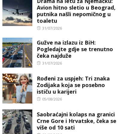
Drama na letu za Njemačku:
Avion hitno sletio u Beograd,
putnika našli nepomičnog u
toaletu
Posted
31/07/2026
on
Gužve na izlazu iz BiH:
Pogledajte gdje se trenutno
čeka najduže
Posted
31/07/2026
on
Rođeni za uspjeh: Tri znaka
Zodijaka koja se posebno
ističu u karijeri
Posted
05/08/2026
on
Saobraćajni kolaps na granici
Crne Gore i Hrvatske, čeka se
više od 10 sati