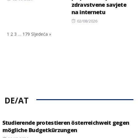
zdravstvene savjete
on
na internetu
Posted
02/08/2026
on
1
2
3
…
179
Sljedeća »
DE/AT
Studierende protestieren österreichweit gegen
mögliche Budgetkürzungen