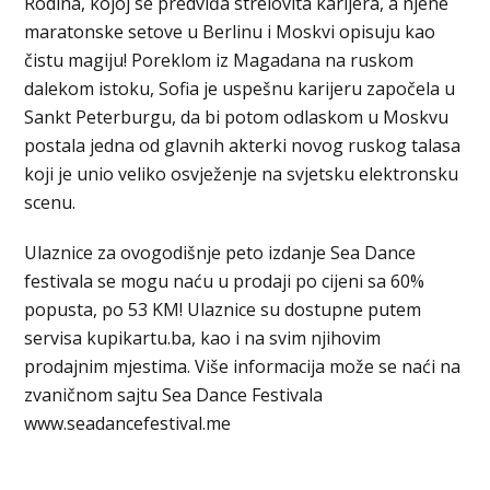
Rodina, kojoj se predviđa strelovita karijera, a njene
maratonske setove u Berlinu i Moskvi opisuju kao
čistu magiju! Poreklom iz Magadana na ruskom
dalekom istoku, Sofia je uspešnu karijeru započela u
Sankt Peterburgu, da bi potom odlaskom u Moskvu
postala jedna od glavnih akterki novog ruskog talasa
koji je unio veliko osvježenje na svjetsku elektronsku
scenu.
Ulaznice za ovogodišnje peto izdanje Sea Dance
festivala se mogu naću u prodaji po cijeni sa 60%
popusta, po 53 KM! Ulaznice su dostupne putem
servisa kupikartu.ba, kao i na svim njihovim
prodajnim mjestima. Više informacija može se naći na
zvaničnom sajtu Sea Dance Festivala
www.seadancefestival.me