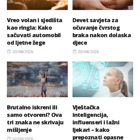
Vreo volan i sjedišta
Devet savjeta za
kao ringla: Kako
očuvanje čvrstog
sačuvati automobil
braka nakon dolaska
od ljetne žege
djece
Posted
Posted
03/08/2026
03/08/2026
on
on
Brutalno iskreni ili
Vještačka
samo otvoreni? Ova
inteligencija,
tri znaka ne skrivaju
influenseri i lažni
mišljenje
ljekari – kako
prepoznati opasne
Posted
02/08/2026