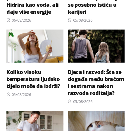
Hidrira kao voda, ali
se posebno ističu u
daje više energije
karijeri
Posted
Posted
06/08/2026
05/08/2026
on
on
Koliko visoku
Djeca i razvod: Šta se
temperaturu ljudsko
događa među braćom
tijelo može da izdrži?
i sestrama nakon
razvoda roditelja?
Posted
05/08/2026
on
Posted
05/08/2026
on