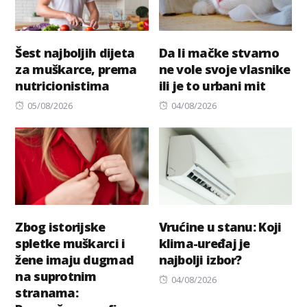
Šest najboljih dijeta
Da li mačke stvarno
za muškarce, prema
ne vole svoje vlasnike
nutricionistima
ili je to urbani mit
Posted
Posted
05/08/2026
04/08/2026
on
on
Zbog istorijske
Vrućine u stanu: Koji
spletke muškarci i
klima-uređaj je
žene imaju dugmad
najbolji izbor?
na suprotnim
Posted
04/08/2026
stranama:
on