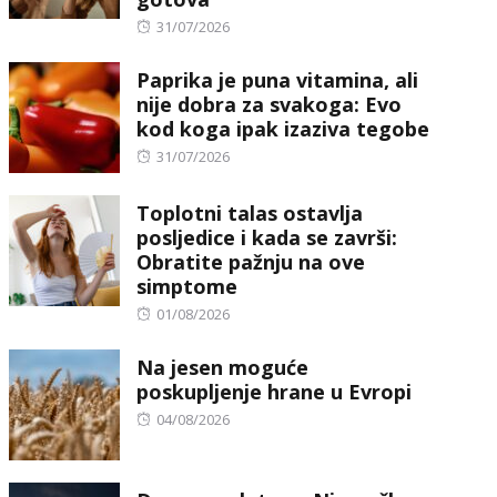
Posted
31/07/2026
on
Paprika je puna vitamina, ali
nije dobra za svakoga: Evo
kod koga ipak izaziva tegobe
Posted
31/07/2026
on
Toplotni talas ostavlja
posljedice i kada se završi:
Obratite pažnju na ove
simptome
Posted
01/08/2026
on
Na jesen moguće
poskupljenje hrane u Evropi
Posted
04/08/2026
on