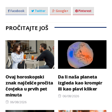
Facebook
Twitter
Google+
Pinterest
PROČITAJTE JOŠ
Ovaj horoskopski
Da li naša planeta
znak najčešće pročita
izgleda kao krompir
čovjeka u prvih pet
ili kao plavi kliker
minuta
Posted
06/08/2026
Posted
on
06/08/2026
on