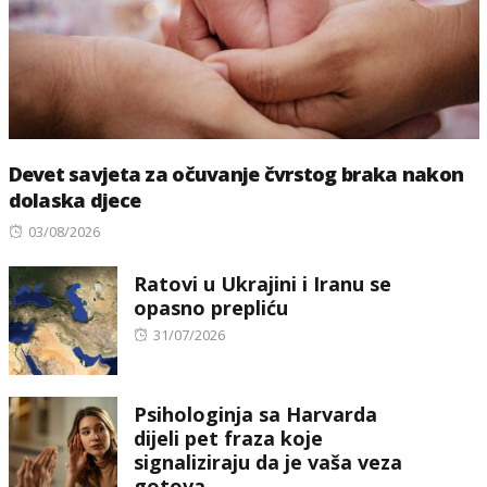
Devet savjeta za očuvanje čvrstog braka nakon
dolaska djece
Posted
03/08/2026
on
Ratovi u Ukrajini i Iranu se
opasno prepliću
Posted
31/07/2026
on
Psihologinja sa Harvarda
dijeli pet fraza koje
signaliziraju da je vaša veza
gotova