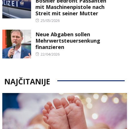
Bosnier bedroht Passanten
mit Maschinenpistole nach
Streit mit seiner Mutter
Posted
25/05/2026
on
Neue Abgaben sollen
Mehrwertsteuersenkung
finanzieren
Posted
22/04/2026
on
NAJČITANIJE