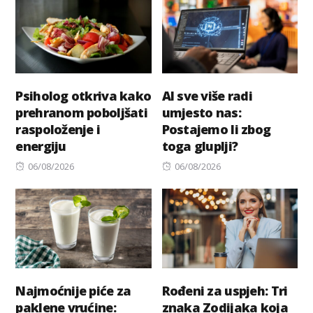
Psiholog otkriva kako
AI sve više radi
prehranom poboljšati
umjesto nas:
raspoloženje i
Postajemo li zbog
energiju
toga gluplji?
Posted
Posted
06/08/2026
06/08/2026
on
on
Najmoćnije piće za
Rođeni za uspjeh: Tri
paklene vrućine:
znaka Zodijaka koja