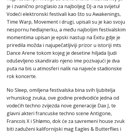
je i zvanično proglasio za najboljeg DJ-a na svijetu!
Vodeći elektronski festivali kao što su Awakenings,
Time Warp, Movement i drugi, upisali su je kao svoju
nespornu hedlajnerku, a među najboljim festivalskim
momentima upisan je epski nastup na Exitu gdje je
priredila možda i najupečatljiviji prizor u istoriji mts
Dance Arene tokom kojeg je desetine hiljada ljudi
oduševljeno skandiralo njeno ime pozivajući je dva
puta na bis u atmosferi nalik na najveće stadionske
rok koncerte.
No Sleep, omiljena festivalska bina svih ljubitelja
vrhunskog zvuka, ove godine predvodiće jedna od
vodećih techno zvijezda nove generacije Dax J, te
glavni akteri francuske techno scene Antigone,
Francois X i Shlømo, dok će za savremeni house zvuk
biti zaduženi kalifornijski mag Eagles & Butterflies i