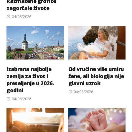
Razmažene grofice
zagorčale živote
Posted
04/08/2026
on
Izabrana najbolja
Od vrućine više umiru
zemlja za život i
žene, ali biologija nije
preseljenje u 2026.
glavni uzrok
godini
Posted
04/08/2026
Posted
on
04/08/2026
on