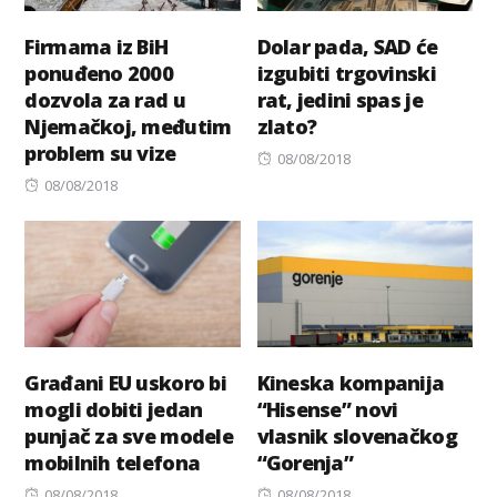
Firmama iz BiH
Dolar pada, SAD će
ponuđeno 2000
izgubiti trgovinski
dozvola za rad u
rat, jedini spas je
Njemačkoj, međutim
zlato?
problem su vize
Posted
08/08/2018
Posted
on
08/08/2018
on
Građani EU uskoro bi
Kineska kompanija
mogli dobiti jedan
“Hisense” novi
punjač za sve modele
vlasnik slovenačkog
mobilnih telefona
“Gorenja”
Posted
Posted
08/08/2018
08/08/2018