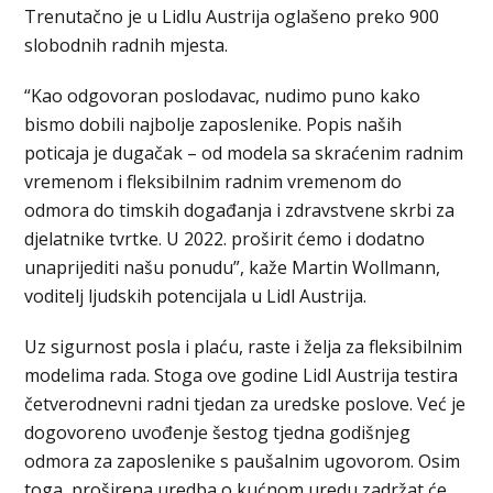
Trenutačno je u Lidlu Austrija oglašeno preko 900
slobodnih radnih mjesta.
“Kao odgovoran poslodavac, nudimo puno kako
bismo dobili najbolje zaposlenike. Popis naših
poticaja je dugačak – od modela sa skraćenim radnim
vremenom i fleksibilnim radnim vremenom do
odmora do timskih događanja i zdravstvene skrbi za
djelatnike tvrtke. U 2022. proširit ćemo i dodatno
unaprijediti našu ponudu”, kaže Martin Wollmann,
voditelj ljudskih potencijala u Lidl Austrija.
Uz sigurnost posla i plaću, raste i želja za fleksibilnim
modelima rada. Stoga ove godine Lidl Austrija testira
četverodnevni radni tjedan za uredske poslove. Već je
dogovoreno uvođenje šestog tjedna godišnjeg
odmora za zaposlenike s paušalnim ugovorom. Osim
toga, proširena uredba o kućnom uredu zadržat će