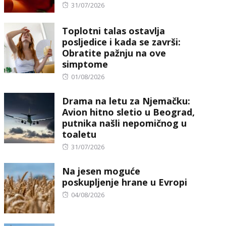
Posted
31/07/2026
on
Toplotni talas ostavlja
posljedice i kada se završi:
Obratite pažnju na ove
simptome
Posted
01/08/2026
on
Drama na letu za Njemačku:
Avion hitno sletio u Beograd,
putnika našli nepomičnog u
toaletu
Posted
31/07/2026
on
Na jesen moguće
poskupljenje hrane u Evropi
Posted
04/08/2026
on