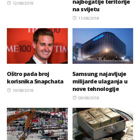
najbogatije teritorije
Posted
12/08/2018
na svijetu
on
Posted
11/08/2018
on
Oštro pada broj
Samsung najavljuje
korisnika Snapchata
milijarde ulaganja u
nove tehnologije
Posted
10/08/2018
on
Posted
09/08/2018
on