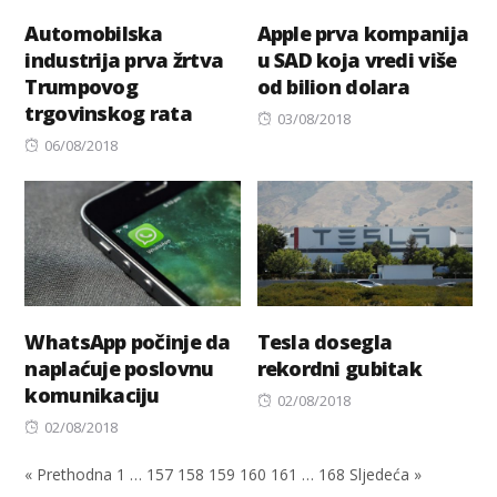
Automobilska
Apple prva kompanija
industrija prva žrtva
u SAD koja vredi više
Trumpovog
od bilion dolara
trgovinskog rata
Posted
03/08/2018
Posted
on
06/08/2018
on
WhatsApp počinje da
Tesla dosegla
naplaćuje poslovnu
rekordni gubitak
komunikaciju
Posted
02/08/2018
Posted
on
02/08/2018
on
« Prethodna
1
…
157
158
159
160
161
…
168
Sljedeća »