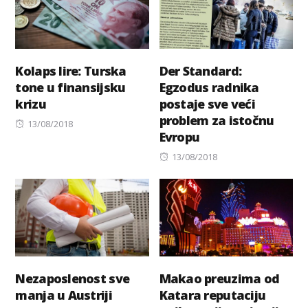
Kolaps lire: Turska
Der Standard:
tone u finansijsku
Egzodus radnika
krizu
postaje sve veći
problem za istočnu
Posted
13/08/2018
Evropu
on
Posted
13/08/2018
on
Nezaposlenost sve
Makao preuzima od
manja u Austriji
Katara reputaciju