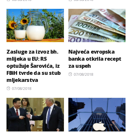
on
on
Zasluge za izvoz bh.
Najveća evropska
mlijeka u EU: RS
banka otkrila recept
optužuje Šarovića, iz
za uspeh
FBiH tvrde da su stub
Posted
07/08/2018
mljekarstva
on
Posted
07/08/2018
on