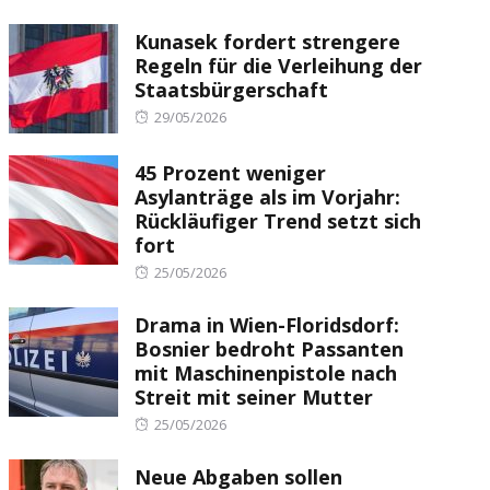
Kunasek fordert strengere
Regeln für die Verleihung der
Staatsbürgerschaft
Posted
29/05/2026
on
45 Prozent weniger
Asylanträge als im Vorjahr:
Rückläufiger Trend setzt sich
fort
Posted
25/05/2026
on
Drama in Wien-Floridsdorf:
Bosnier bedroht Passanten
mit Maschinenpistole nach
Streit mit seiner Mutter
Posted
25/05/2026
on
Neue Abgaben sollen