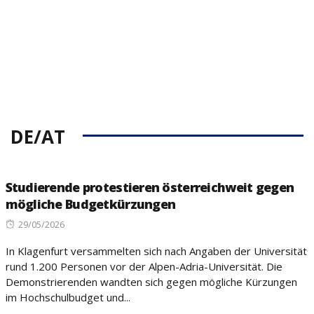
DE/AT
Studierende protestieren österreichweit gegen
mögliche Budgetkürzungen
Posted
29/05/2026
on
In Klagenfurt versammelten sich nach Angaben der Universität
rund 1.200 Personen vor der Alpen-Adria-Universität. Die
Demonstrierenden wandten sich gegen mögliche Kürzungen
im Hochschulbudget und...