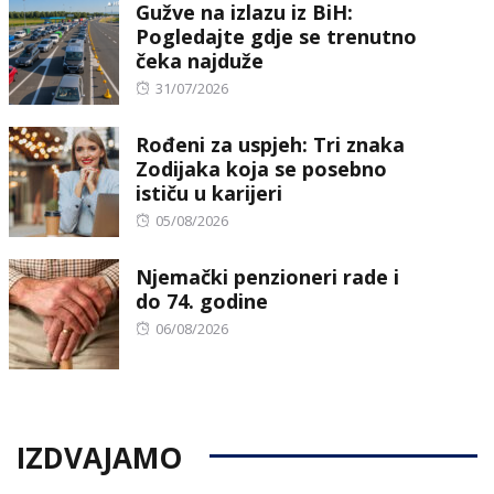
Gužve na izlazu iz BiH:
Pogledajte gdje se trenutno
čeka najduže
Posted
31/07/2026
on
Rođeni za uspjeh: Tri znaka
Zodijaka koja se posebno
ističu u karijeri
Posted
05/08/2026
on
Njemački penzioneri rade i
do 74. godine
Posted
06/08/2026
on
IZDVAJAMO