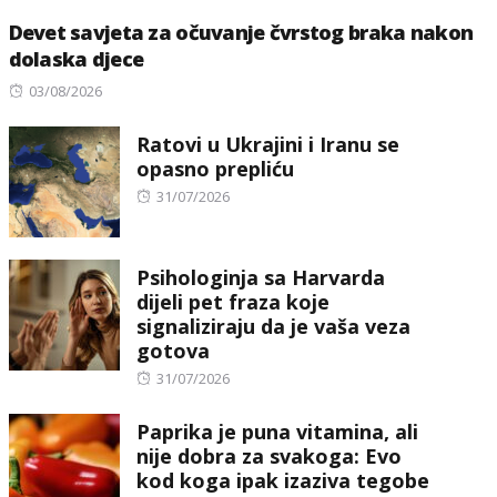
Devet savjeta za očuvanje čvrstog braka nakon
dolaska djece
Posted
03/08/2026
on
Ratovi u Ukrajini i Iranu se
opasno prepliću
Posted
31/07/2026
on
Psihologinja sa Harvarda
dijeli pet fraza koje
signaliziraju da je vaša veza
gotova
Posted
31/07/2026
on
Paprika je puna vitamina, ali
nije dobra za svakoga: Evo
kod koga ipak izaziva tegobe