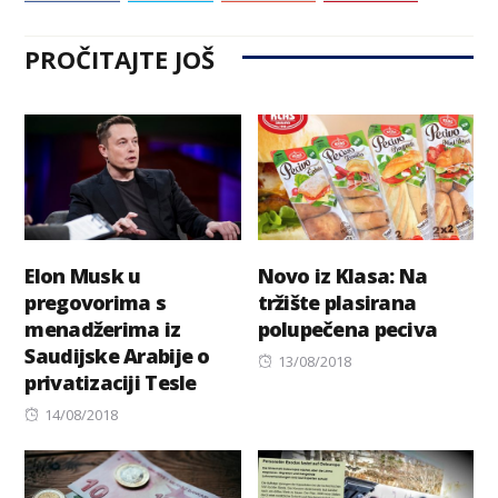
PROČITAJTE JOŠ
Elon Musk u
Novo iz Klasa: Na
pregovorima s
tržište plasirana
menadžerima iz
polupečena peciva
Saudijske Arabije o
Posted
13/08/2018
privatizaciji Tesle
on
Posted
14/08/2018
on