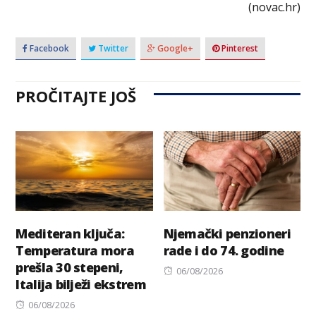
(novac.hr)
Facebook
Twitter
Google+
Pinterest
PROČITAJTE JOŠ
Mediteran ključa:
Njemački penzioneri
Temperatura mora
rade i do 74. godine
prešla 30 stepeni,
Posted
06/08/2026
Italija bilježi ekstrem
on
Posted
06/08/2026