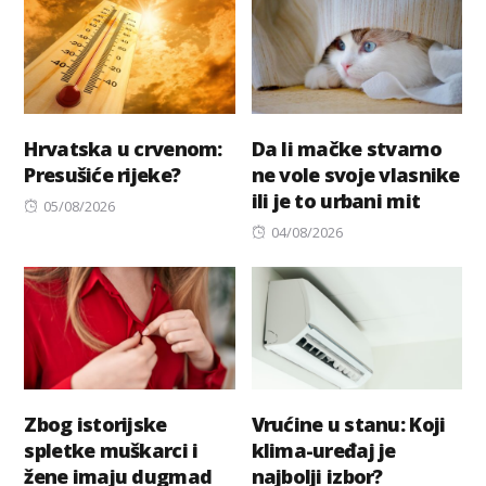
Hrvatska u crvenom:
Da li mačke stvarno
Presušiće rijeke?
ne vole svoje vlasnike
ili je to urbani mit
Posted
05/08/2026
on
Posted
04/08/2026
on
Zbog istorijske
Vrućine u stanu: Koji
spletke muškarci i
klima-uređaj je
žene imaju dugmad
najbolji izbor?