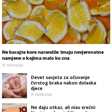
Ne bacajte kore narandže: Imaju nevjerovatne
namjene o kojima malo ko zna
Posted
30/07/2026
on
Devet savjeta za očuvanje
čvrstog braka nakon dolaska
djece
Posted
03/08/2026
on
Ne daju otkaz, ali nisu srećni: