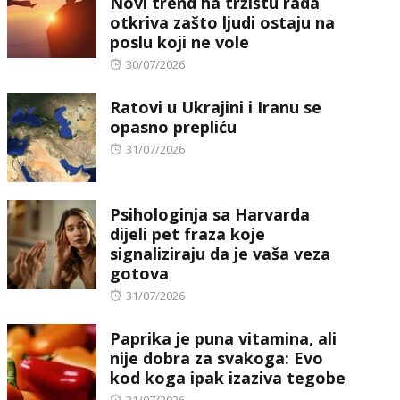
Novi trend na tržištu rada
otkriva zašto ljudi ostaju na
poslu koji ne vole
Posted
30/07/2026
on
Ratovi u Ukrajini i Iranu se
opasno prepliću
Posted
31/07/2026
on
Psihologinja sa Harvarda
dijeli pet fraza koje
signaliziraju da je vaša veza
gotova
Posted
31/07/2026
on
Paprika je puna vitamina, ali
nije dobra za svakoga: Evo
kod koga ipak izaziva tegobe
Posted