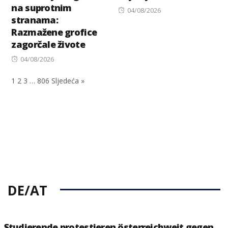
na suprotnim
Posted
04/08/2026
stranama:
on
Razmažene grofice
zagorčale živote
Posted
04/08/2026
on
1
2
3
…
806
Sljedeća »
DE/AT
Studierende protestieren österreichweit gegen