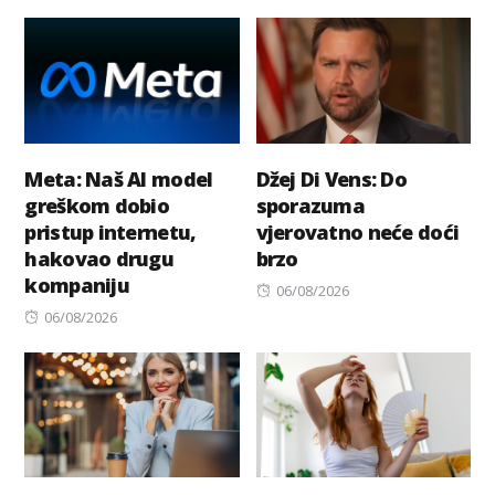
on
Meta: Naš AI model
Džej Di Vens: Do
greškom dobio
sporazuma
pristup internetu,
vjerovatno neće doći
hakovao drugu
brzo
kompaniju
Posted
06/08/2026
Posted
on
06/08/2026
on