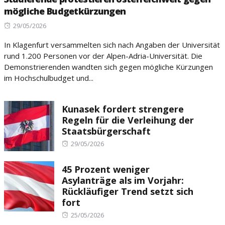
mögliche Budgetkürzungen
Posted
29/05/2026
on
In Klagenfurt versammelten sich nach Angaben der Universität
rund 1.200 Personen vor der Alpen-Adria-Universität. Die
Demonstrierenden wandten sich gegen mögliche Kürzungen
im Hochschulbudget und...
Kunasek fordert strengere
Regeln für die Verleihung der
Staatsbürgerschaft
Posted
29/05/2026
on
45 Prozent weniger
Asylanträge als im Vorjahr:
Rückläufiger Trend setzt sich
fort
Posted
25/05/2026