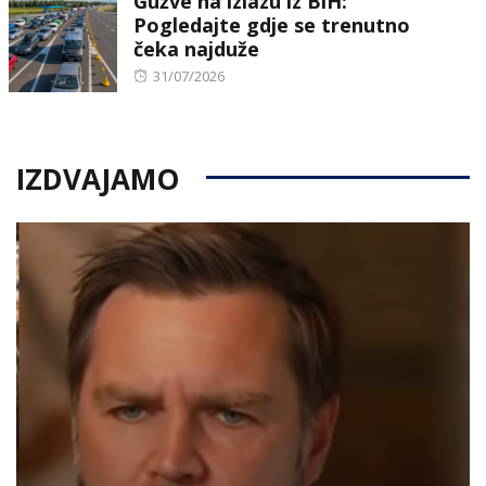
Gužve na izlazu iz BiH:
Pogledajte gdje se trenutno
čeka najduže
Posted
31/07/2026
on
IZDVAJAMO