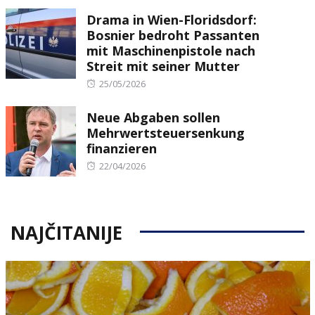
on
Drama in Wien-Floridsdorf:
Bosnier bedroht Passanten
mit Maschinenpistole nach
Streit mit seiner Mutter
Posted
25/05/2026
on
Neue Abgaben sollen
Mehrwertsteuersenkung
finanzieren
Posted
22/04/2026
on
NAJČITANIJE