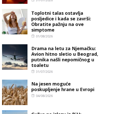
31/07/2026
on
Toplotni talas ostavlja
posljedice i kada se završi:
Obratite pažnju na ove
simptome
Posted
01/08/2026
on
Drama na letu za Njemačku:
Avion hitno sletio u Beograd,
putnika našli nepomičnog u
toaletu
Posted
31/07/2026
on
Na jesen moguće
poskupljenje hrane u Evropi
Posted
04/08/2026
on