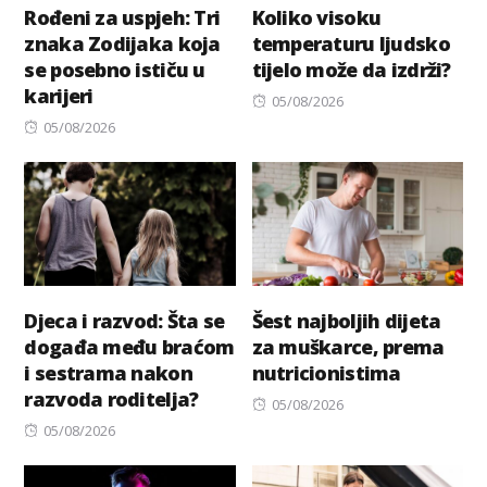
Rođeni za uspjeh: Tri
Koliko visoku
znaka Zodijaka koja
temperaturu ljudsko
se posebno ističu u
tijelo može da izdrži?
karijeri
Posted
05/08/2026
Posted
on
05/08/2026
on
Djeca i razvod: Šta se
Šest najboljih dijeta
događa među braćom
za muškarce, prema
i sestrama nakon
nutricionistima
razvoda roditelja?
Posted
05/08/2026
Posted
on
05/08/2026
on