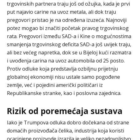
trgovinskih partnera traju još od ožujka, kada je prvi
put najavio carine na uvoz metala, ali dok traju
pregovori pristao je na određena izuzeća. Najnoviji
potez mogao bi značiti početak pravog trgovinskog
rata. Pregovori između SAD-a i Kine o mogućnostima
smanjenja trgovinskog deficita SAD-a još uvijek traju,
ali bez većeg napretka, dok se u Bijeloj kući razmatra
i uvođenja carina na uvoz automobila od 25 posto.
Protiv odluke koja predstavlja ozbiljnu prijetnju
globalnoj ekonomiji nisu ustale samo pogođene
zemlje, već i pojedini američki političari iz
Republikanske stranke, kao i poslovna zajednica.
Rizik od poremećaja sustava
Iako je Trumpova odluka dobro dočekana od strane
domaćih proizvođača čelika, industrija koja koristi
ocarinjene proizvode izrazila je veliko nezadovoljstvo.