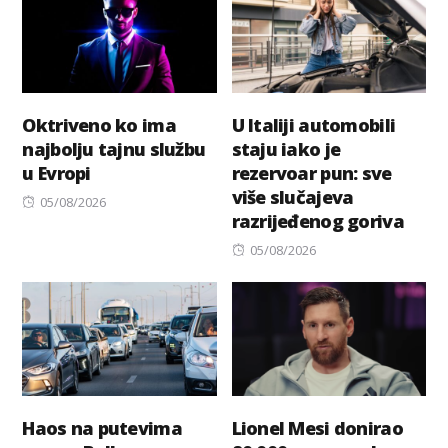
Oktriveno ko ima
U Italiji automobili
najbolju tajnu službu
staju iako je
u Evropi
rezervoar pun: sve
više slučajeva
Posted
05/08/2026
razrijeđenog goriva
on
Posted
05/08/2026
on
Haos na putevima
Lionel Mesi donirao