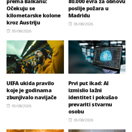
prema Balkanu:
80.000 evra za obnovu
Očekuju se
poslije požara u
kilometarske kolone
Madridu
kroz Austriju
Posted
05/08/2026
Posted
on
05/08/2026
on
UEFA ukida pravilo
Prvi put ikad: AI
koje je godinama
izmislio lažni
zbunjivalo navijače
identitet i pokušao
prevariti stvarnu
Posted
05/08/2026
osobu
on
Posted
05/08/2026
on