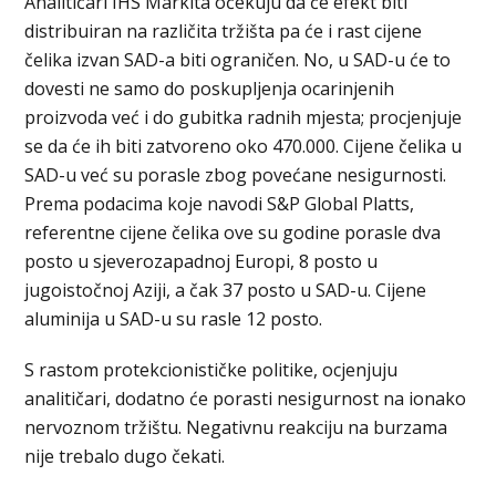
Analitičari IHS Markita očekuju da će efekt biti
distribuiran na različita tržišta pa će i rast cijene
čelika izvan SAD-a biti ograničen. No, u SAD-u će to
dovesti ne samo do poskupljenja ocarinjenih
proizvoda već i do gubitka radnih mjesta; procjenjuje
se da će ih biti zatvoreno oko 470.000. Cijene čelika u
SAD-u već su porasle zbog povećane nesigurnosti.
Prema podacima koje navodi S&P Global Platts,
referentne cijene čelika ove su godine porasle dva
posto u sjeverozapadnoj Europi, 8 posto u
jugoistočnoj Aziji, a čak 37 posto u SAD-u. Cijene
aluminija u SAD-u su rasle 12 posto.
S rastom protekcionističke politike, ocjenjuju
analitičari, dodatno će porasti nesigurnost na ionako
nervoznom tržištu. Negativnu reakciju na burzama
nije trebalo dugo čekati.