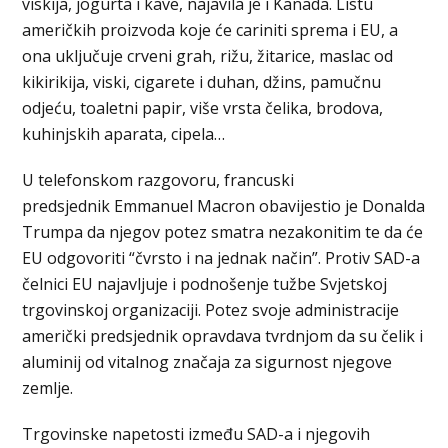
viskija, jogurta i kave, najavila je i Kanada. Listu
američkih proizvoda koje će cariniti sprema i EU, a
ona uključuje crveni grah, rižu, žitarice, maslac od
kikirikija, viski, cigarete i duhan, džins, pamučnu
odjeću, toaletni papir, više vrsta čelika, brodova,
kuhinjskih aparata, cipela…
U telefonskom razgovoru, francuski
predsjednik Emmanuel Macron obavijestio je Donalda
Trumpa da njegov potez smatra nezakonitim te da će
EU odgovoriti “čvrsto i na jednak način”. Protiv SAD-a
čelnici EU najavljuje i podnošenje tužbe Svjetskoj
trgovinskoj organizaciji. Potez svoje administracije
američki predsjednik opravdava tvrdnjom da su čelik i
aluminij od vitalnog značaja za sigurnost njegove
zemlje.
Trgovinske napetosti između SAD-a i njegovih