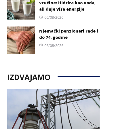
vrućine: Hidrira kao voda,
ali daje više energije
Posted
06/08/2026
on
Njemački penzioneri rade i
do 74. godine
Posted
06/08/2026
on
IZDVAJAMO