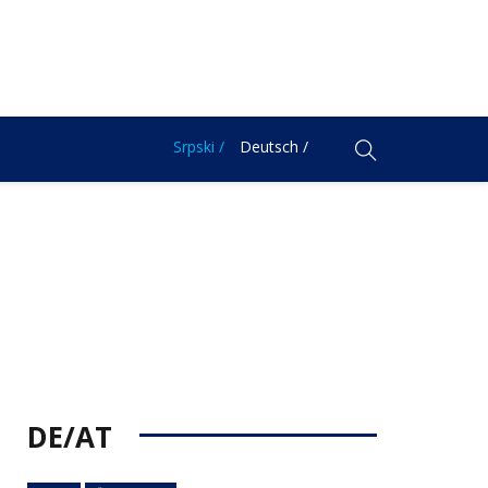
Srpski /
Deutsch /
DE/AT