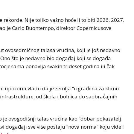
rekorde. Nije toliko važno hoće li to biti 2026, 2027.
 rekao je Carlo Buontempo, direktor Copernicusove
t ovosedmičnog talasa vrućina, koji je još nedavno
ji. Ono što je nedavno bio događaj koji se događa
cjenama ponavlja svakih trideset godina ili čak
ce upozorili vladu da je zemlja “izgrađena za klimu
e infrastrukture, od škola i bolnica do saobraćajnih
je ovogodišnji talas vrućina kao “dobar pokazatelj
vi događaji sve više postaju “nova norma” koju vide i