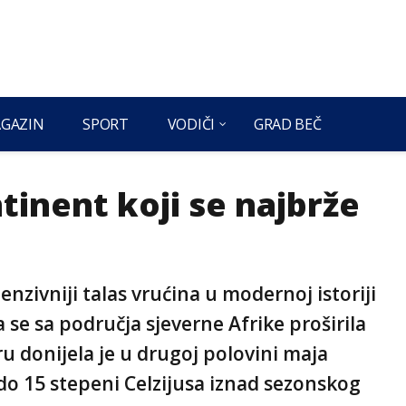
GAZIN
SPORT
VODIČI
GRAD BEČ
tinent koji se najbrže
tenzivniji talas vrućina u modernoj istoriji
se sa područja sjeverne Afrike proširila
u donijela je u drugoj polovini maja
do 15 stepeni Celzijusa iznad sezonskog