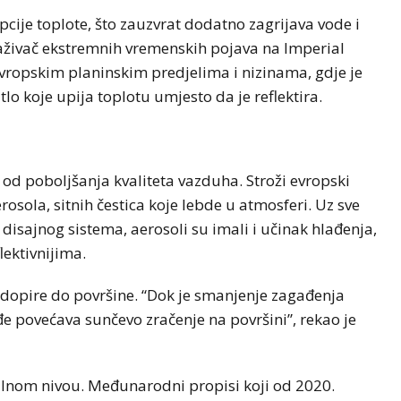
pcije toplote, što zauzvrat dodatno zagrijava vode i
straživač ekstremnih vremenskih pojava na Imperial
 evropskim planinskim predjelima i nizinama, gdje je
tlo koje upija toplotu umjesto da je reflektira.
od poboljšanja kvaliteta vazduha. Stroži evropski
osola, sitnih čestica koje lebde u atmosferi. Uz sve
disajnog sistema, aerosoli su imali i učinak hlađenja,
lektivnijima.
dopire do površine. “Dok je smanjenje zagađenja
e povećava sunčevo zračenje na površini”, rekao je
alnom nivou. Međunarodni propisi koji od 2020.