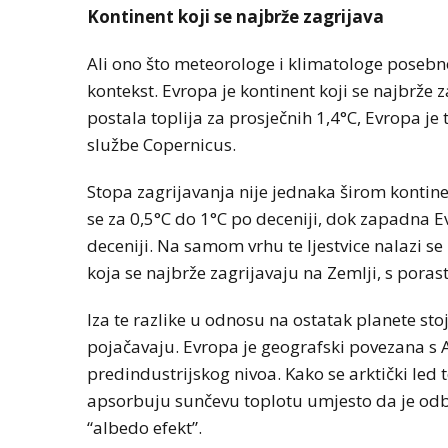
Kontinent koji se najbrže zagrijava
Ali ono što meteorologe i klimatologe posebno
kontekst. Evropa je kontinent koji se najbrže 
postala toplija za prosječnih 1,4°C, Evropa j
službe Copernicus.
Stopa zagrijavanja nije jednaka širom kontine
se za 0,5°C do 1°C po deceniji, dok zapadna Ev
deceniji. Na samom vrhu te ljestvice nalazi se
koja se najbrže zagrijavaju na Zemlji, s poras
Iza te razlike u odnosu na ostatak planete s
pojačavaju. Evropa je geografski povezana s Ar
predindustrijskog nivoa. Kako se arktički led
apsorbuju sunčevu toplotu umjesto da je odb
“albedo efekt”.