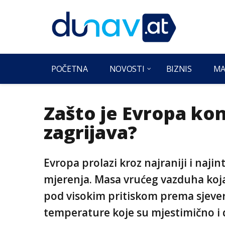
POČETNA
NOVOSTI
BIZNIS
MA
Zašto je Evropa kon
zagrijava?
Evropa prolazi kroz najraniji i najin
mjerenja. Masa vrućeg vazduha koja 
pod visokim pritiskom prema sjever
temperature koje su mjestimično i 