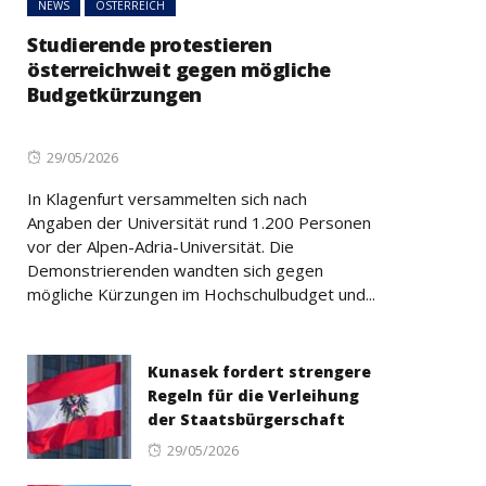
NEWS
ÖSTERREICH
Studierende protestieren
österreichweit gegen mögliche
Budgetkürzungen
Posted
29/05/2026
on
In Klagenfurt versammelten sich nach
Angaben der Universität rund 1.200 Personen
vor der Alpen-Adria-Universität. Die
Demonstrierenden wandten sich gegen
mögliche Kürzungen im Hochschulbudget und...
Kunasek fordert strengere
Regeln für die Verleihung
der Staatsbürgerschaft
Posted
29/05/2026
on