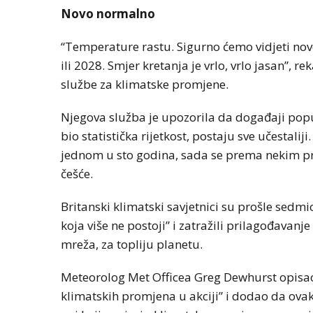
Novo normalno
“Temperature rastu. Sigurno ćemo vidjeti nove 
ili 2028. Smjer kretanja je vrlo, vrlo jasan”,
službe za klimatske promjene.
Njegova služba je upozorila da događaji popu
bio statistička rijetkost, postaju sve učestali
jednom u sto godina, sada se prema nekim pro
češće.
Britanski klimatski savjetnici su prošle sedmi
koja više ne postoji” i zatražili prilagođavanj
mreža, za topliju planetu.
Meteorolog Met Officea Greg Dewhurst opisao 
klimatskih promjena u akciji” i dodao da ovak