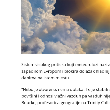
Sistem visokog pritiska koji meteorolozi naz
zapadnom Evropom i blokira dolazak hladnijih
danima na istom mjestu.
“Nebo je otvoreno, nema oblaka. To je stabi
površini i odnosi vlažni vazduh pa vazduh nije 
Bourke, profesorica geografije na Trinity Col