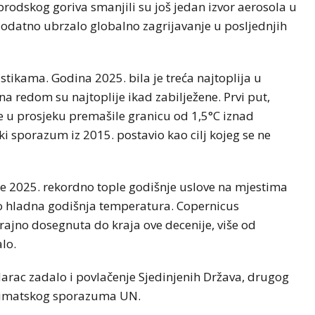
rodskog goriva smanjili su još jedan izvor aerosola u
dodatno ubrzalo globalno zagrijavanje u posljednjih
stikama. Godina 2025. bila je treća najtoplija u
na redom su najtoplije ikad zabilježene. Prvi put,
 u prosjeku premašile granicu od 1,5°C iznad
ki sporazum iz 2015. postavio kao cilj kojeg se ne
 je 2025. rekordno tople godišnje uslove na mjestima
dno hladna godišnja temperatura. Copernicus
rajno dosegnuta do kraja ove decenije, više od
lo.
arac zadalo i povlačenje Sjedinjenih Država, drugog
klimatskog sporazuma UN.