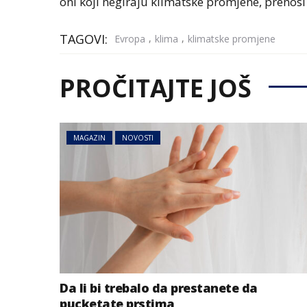
oni koji negiraju klimatske promjene, prenos
TAGOVI:
,
,
Evropa
klima
klimatske promjene
PROČITAJTE JOŠ
NOVOSTI
SVIJET
MAGAZIN
NOVOSTI
Uključila se na 
kupatila: Grado
vidio šta joj je i
uslijedila hit re
Da li bi trebalo da prestanete da
pucketate prstima