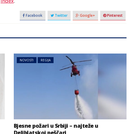
i
Index
.
Facebook
Twitter
Google+
Pinterest
NOVOSTI
REGIJA
NOVOSTI
SVIJET
sastanak iz
načelnik
Mali reaktori, velika
za leđa,
obećanja – novi nuklearni
akcija VIDEO
trend
Bjesne požari u Srbiji – najteže u
Deliblatskoj peščari