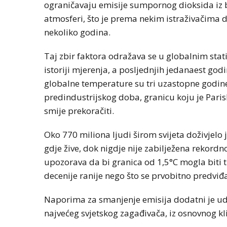
ograničavaju emisije sumpornog dioksida iz b
atmosferi, što je prema nekim istraživačima 
nekoliko godina.
Taj zbir faktora odražava se u globalnim stati
istoriji mjerenja, a posljednjih jedanaest godi
globalne temperature su tri uzastopne godine
predindustrijskog doba, granicu koju je Paris
smije prekoračiti.
Oko 770 miliona ljudi širom svijeta doživjelo
gdje žive, dok nigdje nije zabilježena rekor
upozorava da bi granica od 1,5°C mogla biti t
decenije ranije nego što se prvobitno predviđa
Naporima za smanjenje emisija dodatni je ud
najvećeg svjetskog zagađivača, iz osnovnog 