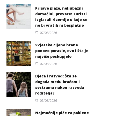
on
Prljave plaže, neljubazni
domaćini, prevare: Turisti
izglasali 4 zemlje u koje se
ne bi vratili ni besplatno
Posted
07/08/2026
on
Svjetske cijene hrane
ponovo porasle, evo i šta je
najviše poskupjelo
Posted
07/08/2026
on
Djeca i razvod: Šta se
događa među braćom i
sestrama nakon razvoda
roditelja?
Posted
05/08/2026
on
Najmoćnije piće za paklene