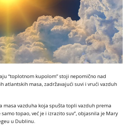
ivaju “toplotnom kupolom” stoji nepomično nad
 atlantskih masa, zadržavajući suvi i vrući vazduh
lna masa vazduha koja spušta topli vazduh prema
samo topao, već je i izrazito suv”, objasnila je Mary
legeu u Dublinu.