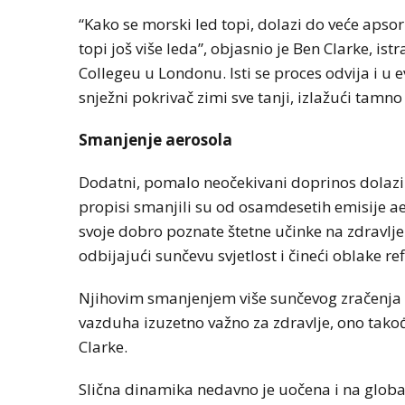
“Kako se morski led topi, dolazi do veće apsor
topi još više leda”, objasnio je Ben Clarke, i
Collegeu u Londonu. Isti se proces odvija i u
snježni pokrivač zimi sve tanji, izlažući tamno 
Smanjenje aerosola
Dodatni, pomalo neočekivani doprinos dolazi 
propisi smanjili su od osamdesetih emisije aer
svoje dobro poznate štetne učinke na zdravlje 
odbijajući sunčevu svjetlost i čineći oblake ref
Njihovim smanjenjem više sunčevog zračenja 
vazduha izuzetno važno za zdravlje, ono takođ
Clarke.
Slična dinamika nedavno je uočena i na glob