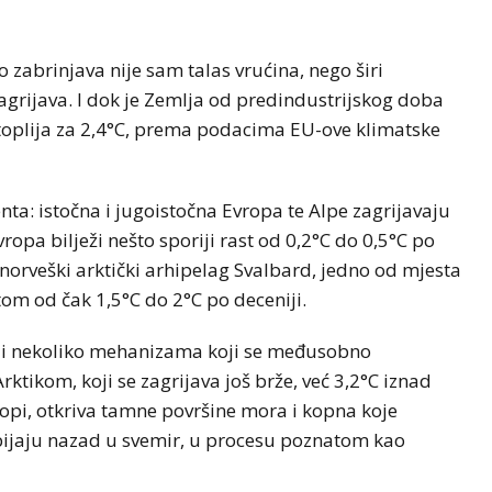
 zabrinjava nije sam talas vrućina, nego širi
zagrijava. I dok je Zemlja od predindustrijskog doba
e toplija za 2,4°C, prema podacima EU-ove klimatske
nta: istočna i jugoistočna Evropa te Alpe zagrijavaju
ropa bilježi nešto sporiji rast od 0,2°C do 0,5°C po
 norveški arktički arhipelag Svalbard, jedno od mjesta
tom od čak 1,5°C do 2°C po deceniji.
toji nekoliko mehanizama koji se međusobno
ktikom, koji se zagrijava još brže, već 3,2°C iznad
 topi, otkriva tamne površine mora i kopna koje
ijaju nazad u svemir, u procesu poznatom kao