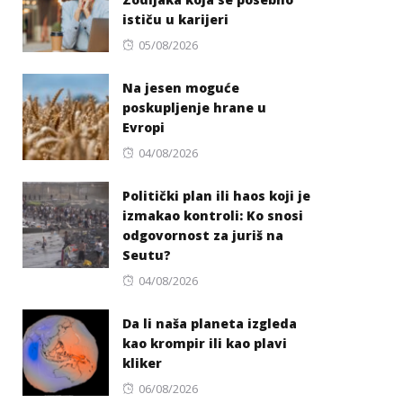
ističu u karijeri
Posted
05/08/2026
on
Na jesen moguće
poskupljenje hrane u
Evropi
Posted
04/08/2026
on
Politički plan ili haos koji je
izmakao kontroli: Ko snosi
odgovornost za juriš na
Seutu?
Posted
04/08/2026
on
Da li naša planeta izgleda
kao krompir ili kao plavi
kliker
Posted
06/08/2026