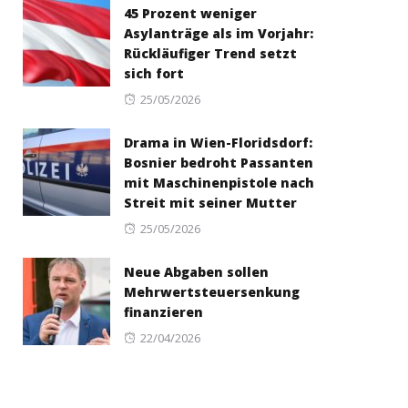
45 Prozent weniger
Asylanträge als im Vorjahr:
Rückläufiger Trend setzt
sich fort
Posted
25/05/2026
on
Drama in Wien-Floridsdorf:
Bosnier bedroht Passanten
mit Maschinenpistole nach
Streit mit seiner Mutter
Posted
25/05/2026
on
Neue Abgaben sollen
Mehrwertsteuersenkung
finanzieren
Posted
22/04/2026
on