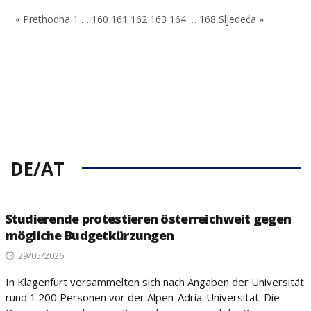
on
« Prethodna
1
…
160
161
162
163
164
…
168
Sljedeća »
DE/AT
Studierende protestieren österreichweit gegen
mögliche Budgetkürzungen
Posted
29/05/2026
on
In Klagenfurt versammelten sich nach Angaben der Universität
rund 1.200 Personen vor der Alpen-Adria-Universität. Die