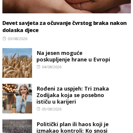
Devet savjeta za očuvanje čvrstog braka nakon
dolaska djece
Posted
03/08/2026
on
Na jesen moguće
poskupljenje hrane u Evropi
Posted
04/08/2026
on
Rođeni za uspjeh: Tri znaka
Zodijaka koja se posebno
ističu u karijeri
Posted
05/08/2026
on
Politički plan ili haos koji je
izmakao kontroli: Ko snosi