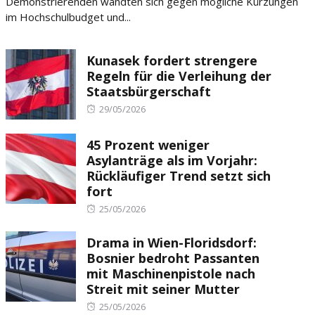
Demonstrierenden wandten sich gegen mögliche Kürzungen
im Hochschulbudget und...
Kunasek fordert strengere
Regeln für die Verleihung der
Staatsbürgerschaft
Posted
29/05/2026
on
45 Prozent weniger
Asylanträge als im Vorjahr:
Rückläufiger Trend setzt sich
fort
Posted
25/05/2026
on
Drama in Wien-Floridsdorf:
Bosnier bedroht Passanten
mit Maschinenpistole nach
Streit mit seiner Mutter
Posted
25/05/2026