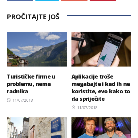
PROČITAJTE JOŠ
Turističke firme u
Aplikacije troše
problemu, nema
megabajte i kad ih ne
radnika
koristite, evo kako to
da spriječite
Posted
11/07/2018
on
Posted
11/07/2018
on