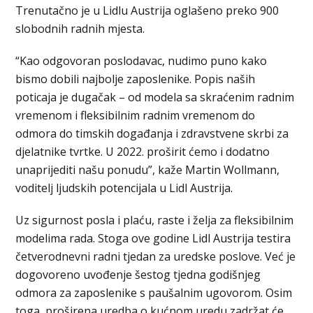
Trenutačno je u Lidlu Austrija oglašeno preko 900
slobodnih radnih mjesta.
“Kao odgovoran poslodavac, nudimo puno kako
bismo dobili najbolje zaposlenike. Popis naših
poticaja je dugačak – od modela sa skraćenim radnim
vremenom i fleksibilnim radnim vremenom do
odmora do timskih događanja i zdravstvene skrbi za
djelatnike tvrtke. U 2022. proširit ćemo i dodatno
unaprijediti našu ponudu”, kaže Martin Wollmann,
voditelj ljudskih potencijala u Lidl Austrija.
Uz sigurnost posla i plaću, raste i želja za fleksibilnim
modelima rada. Stoga ove godine Lidl Austrija testira
četverodnevni radni tjedan za uredske poslove. Već je
dogovoreno uvođenje šestog tjedna godišnjeg
odmora za zaposlenike s paušalnim ugovorom. Osim
toga, proširena uredba o kućnom uredu zadržat će