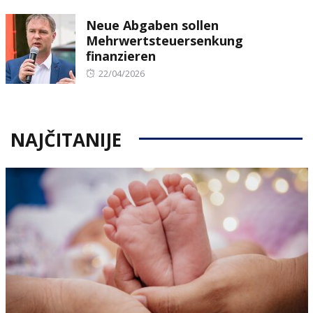
on
Neue Abgaben sollen
Mehrwertsteuersenkung
finanzieren
Posted
22/04/2026
on
NAJČITANIJE