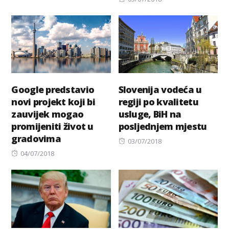
on
Google predstavio
Slovenija vodeća u
novi projekt koji bi
regiji po kvalitetu
zauvijek mogao
usluge, BiH na
promijeniti život u
posljednjem mjestu
gradovima
Posted
03/07/2018
Posted
on
04/07/2018
on