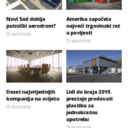
Novi Sad dobija
Amerika započela
putnički aerodrom?
najveći trgovinski rat
u povijesti
Posted
06/07/2018
on
Posted
06/07/2018
on
Deset najvrijednijih
Lidl do kraja 2019.
kompanija na svijetu
prestaje prodavati
plastiku za
Posted
05/07/2018
jednokratnu
on
upotrebu
Posted
05/07/2018