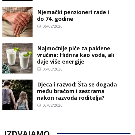
on
Njemački penzioneri rade i
do 74. godine
Posted
06/08/2026
on
Najmoćnije piće za paklene
vrućine: Hidrira kao voda, ali
daje više energije
Posted
06/08/2026
on
Djeca i razvod: Šta se događa
među braćom i sestrama
nakon razvoda roditelja?
Posted
05/08/2026
on
IZDVAJAMO