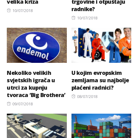
velika kriza
trgovine i otpuštaju
radnike?
Posted
10/07/2018
on
Posted
10/07/2018
on
Nekoliko velikih
U kojim evropskim
svjetskih igrača u
zemljama su najbolje
utrci za kupnju
plaćeni radnici?
tvoraca ‘Big Brothera’
Posted
08/07/2018
Posted
on
09/07/2018
on