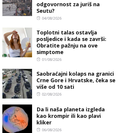
odgovornost za juriš na
Seutu?
Posted
04/08/2026
on
Toplotni talas ostavlja
posljedice i kada se završi:
Obratite pažnju na ove
simptome
Posted
01/08/2026
on
Saobraćajni kolaps na granici
Crne Gore i Hrvatske, čeka se
više od 10 sati
Posted
02/08/2026
on
Da li naša planeta izgleda
kao krompir ili kao plavi
kliker
Posted
06/08/2026