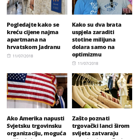
Pogledajte kako se
Kako su dva brata
kreću cijene najma
uspjela zaraditi
apartmana na
stotine milijuna
hrvatskom Jadranu
dolara samo na
optimizmu
Posted
11/07/2018
on
Posted
11/07/2018
on
Ako Amerika napusti
Zašto poznati
Svjetsku trgovinsku
trgovački lanci širom
organizaciju, moguća
svijeta zatvaraju