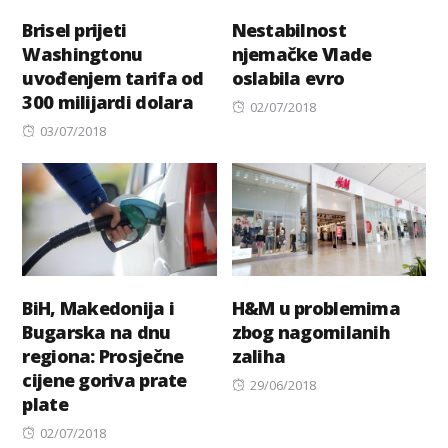
Brisel prijeti
Nestabilnost
Washingtonu
njemačke Vlade
uvođenjem tarifa od
oslabila evro
300 milijardi dolara
Posted
02/07/2018
Posted
on
03/07/2018
on
BiH, Makedonija i
H&M u problemima
Bugarska na dnu
zbog nagomilanih
regiona: Prosječne
zaliha
cijene goriva prate
Posted
29/06/2018
plate
on
Posted
02/07/2018