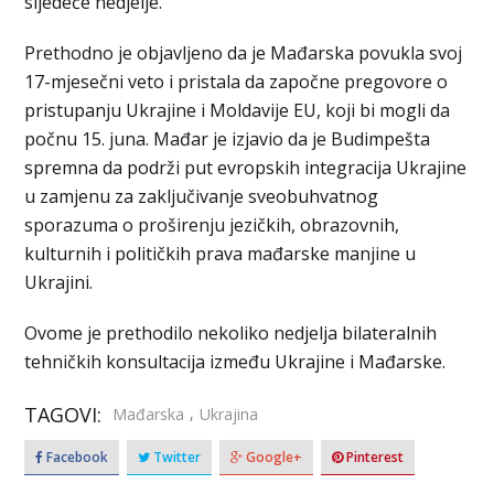
sljedeće nedjelje.
Prethodno je objavljeno da je Mađarska povukla svoj
17-mjesečni veto i pristala da započne pregovore o
pristupanju Ukrajine i Moldavije EU, koji bi mogli da
počnu 15. juna. Mađar je izjavio da je Budimpešta
spremna da podrži put evropskih integracija Ukrajine
u zamjenu za zaključivanje sveobuhvatnog
sporazuma o proširenju jezičkih, obrazovnih,
kulturnih i političkih prava mađarske manjine u
Ukrajini.
Ovome je prethodilo nekoliko nedjelja bilateralnih
tehničkih konsultacija između Ukrajine i Mađarske.
TAGOVI:
,
Mađarska
Ukrajina
Facebook
Twitter
Google+
Pinterest