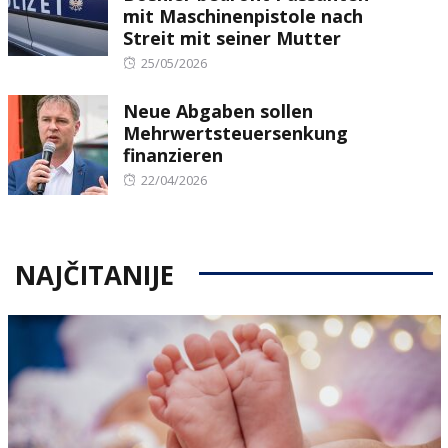
mit Maschinenpistole nach
Streit mit seiner Mutter
Posted
25/05/2026
on
Neue Abgaben sollen
Mehrwertsteuersenkung
finanzieren
Posted
22/04/2026
on
NAJČITANIJE