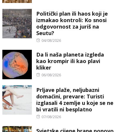
Politički plan ili haos koji je
izmakao kontroli: Ko snosi
odgovornost za juriš na
Seutu?
Posted
04/08/2026
on
Da li naša planeta izgleda
kao krompir ili kao plavi
kliker
Posted
06/08/2026
on
Prljave plaže, neljubazni
domaćini, prevare: Turisti
izglasali 4 zemlje u koje se ne
bi vratili ni besplatno
Posted
07/08/2026
on
Svjetske cijene hrane ponovo