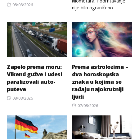
kilometara. Podrhtavanje
Posted
08/08/2026
nije bilo ograničeno...
on
Zapelo prema moru:
Prema astrolozima –
Vikend gužve i udesi
dva horoskopska
paralizovali auto-
znaka u kojima se
puteve
rađaju najokrutniji
ljudi
Posted
08/08/2026
on
Posted
07/08/2026
on