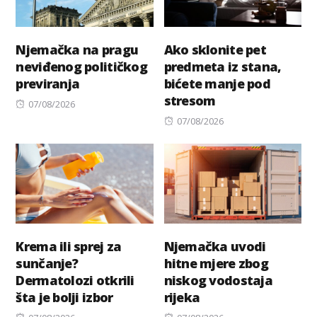
Njemačka na pragu
Ako sklonite pet
neviđenog političkog
predmeta iz stana,
previranja
bićete manje pod
stresom
Posted
07/08/2026
on
Posted
07/08/2026
on
Krema ili sprej za
Njemačka uvodi
sunčanje?
hitne mjere zbog
Dermatolozi otkrili
niskog vodostaja
šta je bolji izbor
rijeka
Posted
Posted