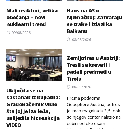
Mali reaktori, velika
Haos na A3 u
obećanja – novi
Njemačkoj: Zatvaraju
nuklearni trend
se trake i izlazi ka
Balkanu
Posted
09/08/2026
on
Posted
08/08/2026
on
Zemljotres u Austriji:
Tresli se kreveti i
padali predmeti u
Tirolu
Posted
08/08/2026
Uključila se na
on
sastanak iz kupatila:
Prema podacima
Gradonačelnik vidio
Geosphere Austria, potres
je imao magnitudu 3,5, dok
šta joj je iza leđa,
se njegov centar nalazio na
uslijedila hit reakcija
dubini od oko osam
VIDEO