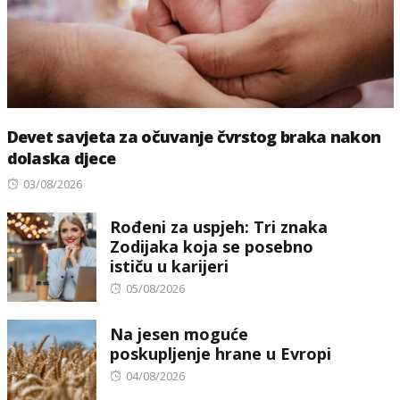
Devet savjeta za očuvanje čvrstog braka nakon
dolaska djece
Posted
03/08/2026
on
Rođeni za uspjeh: Tri znaka
Zodijaka koja se posebno
ističu u karijeri
Posted
05/08/2026
on
Na jesen moguće
poskupljenje hrane u Evropi
Posted
04/08/2026
on