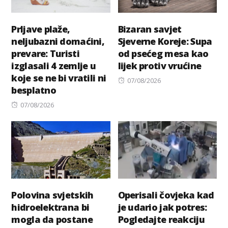
Prljave plaže,
Bizaran savjet
neljubazni domaćini,
Sjeverne Koreje: Supa
prevare: Turisti
od psećeg mesa kao
izglasali 4 zemlje u
lijek protiv vrućine
koje se ne bi vratili ni
Posted
07/08/2026
besplatno
on
Posted
07/08/2026
on
Polovina svjetskih
Operisali čovjeka kad
hidroelektrana bi
je udario jak potres:
mogla da postane
Pogledajte reakciju