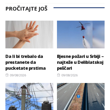
PROČITAJTE JOŠ
Da li bi trebalo da
Bjesne požari u Srbiji –
prestanete da
najteže u Deliblatskoj
pucketate prstima
peščari
Posted
Posted
09/08/2026
09/08/2026
on
on