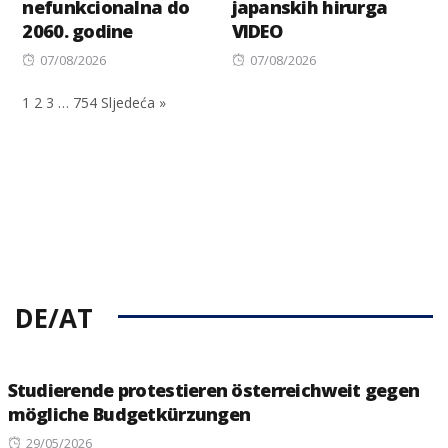
nefunkcionalna do
japanskih hirurga
2060. godine
VIDEO
Posted
Posted
07/08/2026
07/08/2026
on
on
1
2
3
…
754
Sljedeća »
DE/AT
Studierende protestieren österreichweit gegen
mögliche Budgetkürzungen
Posted
29/05/2026