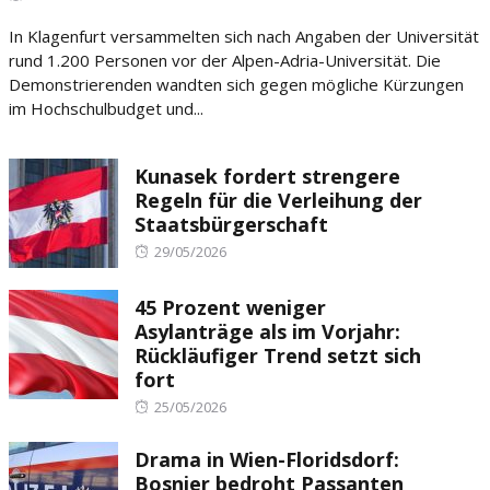
on
In Klagenfurt versammelten sich nach Angaben der Universität
rund 1.200 Personen vor der Alpen-Adria-Universität. Die
Demonstrierenden wandten sich gegen mögliche Kürzungen
im Hochschulbudget und...
Kunasek fordert strengere
Regeln für die Verleihung der
Staatsbürgerschaft
Posted
29/05/2026
on
45 Prozent weniger
Asylanträge als im Vorjahr:
Rückläufiger Trend setzt sich
fort
Posted
25/05/2026
on
Drama in Wien-Floridsdorf:
Bosnier bedroht Passanten