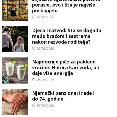
porasle, evo i šta je najviše
poskupjelo
Posted
07/08/2026
on
Djeca i razvod: Šta se događa
među braćom i sestrama
nakon razvoda roditelja?
Posted
05/08/2026
on
Najmoćnije piće za paklene
vrućine: Hidrira kao voda, ali
daje više energije
Posted
06/08/2026
on
Njemački penzioneri rade i
do 74. godine
Posted
06/08/2026
on