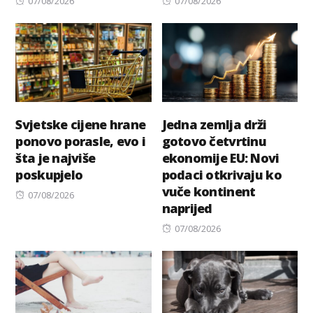
07/08/2026
07/08/2026
on
on
Svjetske cijene hrane
Jedna zemlja drži
ponovo porasle, evo i
gotovo četvrtinu
šta je najviše
ekonomije EU: Novi
poskupjelo
podaci otkrivaju ko
vuče kontinent
Posted
07/08/2026
naprijed
on
Posted
07/08/2026
on