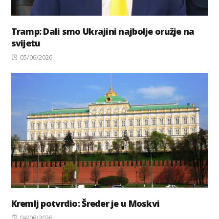
Tramp: Dali smo Ukrajini najbolje oružje na
svijetu
Posted
05/06/2026
on
Kremlj potvrdio: Šreder je u Moskvi
Posted
04/06/2026