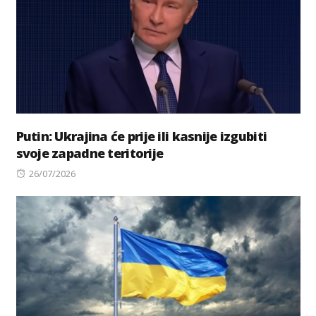
Putin: Ukrajina će prije ili kasnije izgubiti
svoje zapadne teritorije
Posted
26/07/2026
on