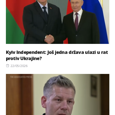
Kyiv Independent: Još jedna država ulazi u rat
protiv Ukrajine?
Posted
22/05/2026
on