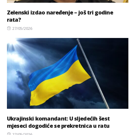
Zelenski izdao naređenje – još tri godine
rata?
Posted
27/05/2026
on
Ukrajinski komandant: U sljedećih šest
mjeseci dogodiće se prekretnica u ratu
Posted
27/05/2026