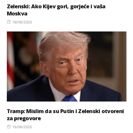
Zelenski: Ako Kijev gori, gorjeće i vaša
Moskva
Posted
18/06/2026
on
Tramp: Mislim da su Putin i Zelenski otvoreni
za pregovore
Posted
16/06/2026