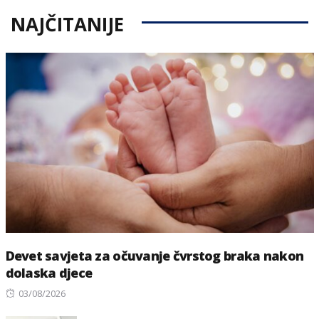
NAJČITANIJE
Devet savjeta za očuvanje čvrstog braka nakon
dolaska djece
Posted
03/08/2026
on