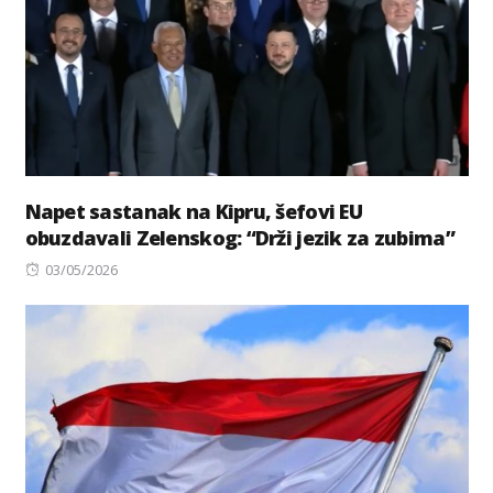
Napet sastanak na Kipru, šefovi EU
obuzdavali Zelenskog: “Drži jezik za zubima”
Posted
03/05/2026
on