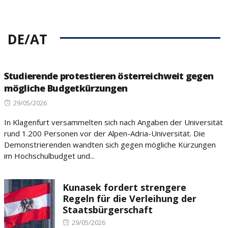
DE/AT
Studierende protestieren österreichweit gegen
mögliche Budgetkürzungen
Posted
29/05/2026
on
In Klagenfurt versammelten sich nach Angaben der Universität
rund 1.200 Personen vor der Alpen-Adria-Universität. Die
Demonstrierenden wandten sich gegen mögliche Kürzungen
im Hochschulbudget und...
Kunasek fordert strengere
Regeln für die Verleihung der
Staatsbürgerschaft
Posted
29/05/2026