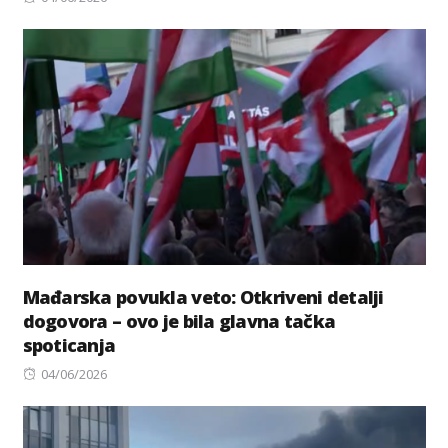
on
Mađarska povukla veto: Otkriveni detalji
dogovora – ovo je bila glavna tačka
spoticanja
Posted
04/06/2026
on