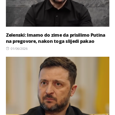
Zelenski: Imamo do zime da prisilimo Putina
na pregovore, nakon toga slijedi pakao
Posted
01/06/2026
on