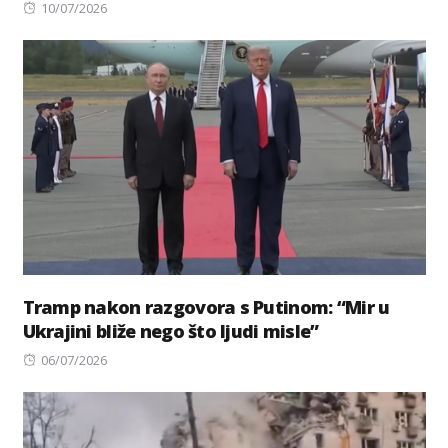
Posted
10/07/2026
on
Tramp nakon razgovora s Putinom: “Mir u
Ukrajini bliže nego što ljudi misle”
Posted
06/07/2026
on