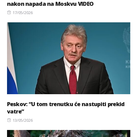
nakon napada na Moskvu VIDEO
Posted
17/05/2026
on
Peskov: “U tom trenutku će nastupiti prekid
vatre”
Posted
13/05/2026
on