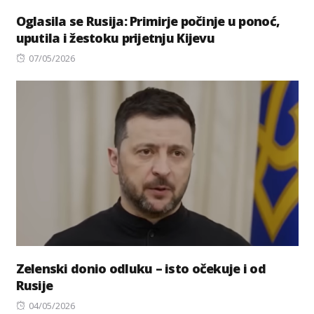
Oglasila se Rusija: Primirje počinje u ponoć,
uputila i žestoku prijetnju Kijevu
Posted
07/05/2026
on
Zelenski donio odluku – isto očekuje i od
Rusije
Posted
04/05/2026