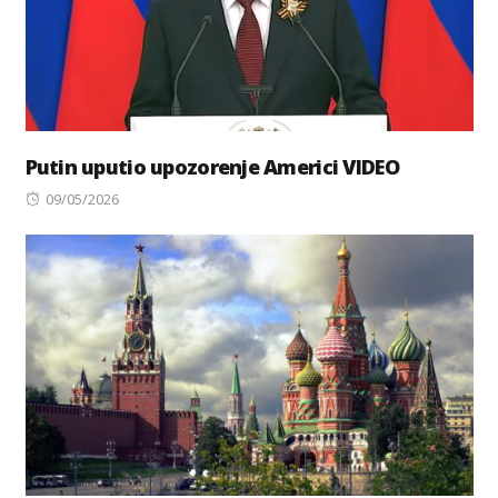
Putin uputio upozorenje Americi VIDEO
Posted
09/05/2026
on