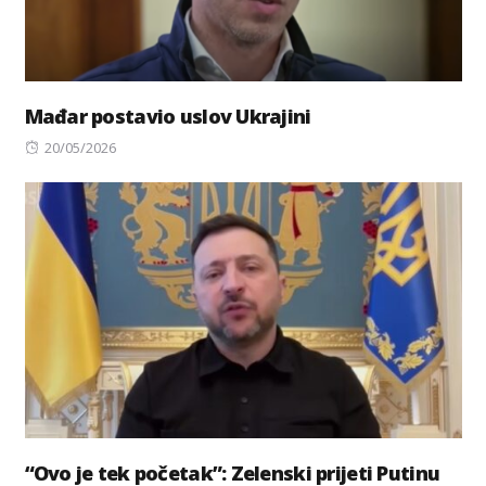
Mađar postavio uslov Ukrajini
Posted
20/05/2026
on
“Ovo je tek početak”: Zelenski prijeti Putinu