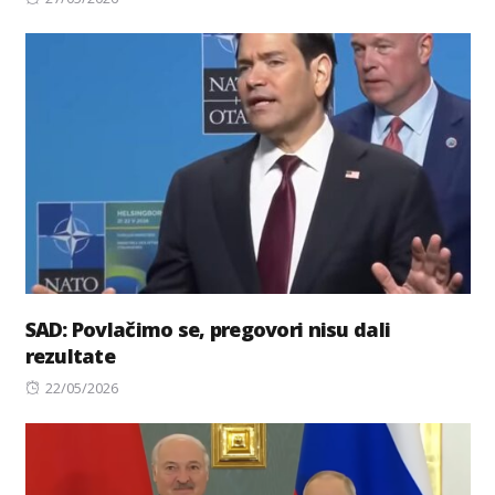
on
SAD: Povlačimo se, pregovori nisu dali
rezultate
Posted
22/05/2026
on