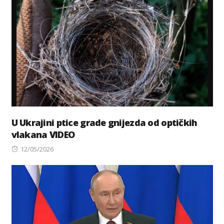
U Ukrajini ptice grade gnijezda od optičkih
vlakana VIDEO
Posted
12/05/2026
on