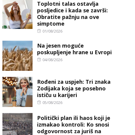
Toplotni talas ostavlja
posljedice i kada se završi:
Obratite pažnju na ove
simptome
Posted
01/08/2026
on
Na jesen moguće
poskupljenje hrane u Evropi
Posted
04/08/2026
on
Rođeni za uspjeh: Tri znaka
Zodijaka koja se posebno
ističu u karijeri
Posted
05/08/2026
on
Politički plan ili haos koji je
izmakao kontroli: Ko snosi
odgovornost za juriš na