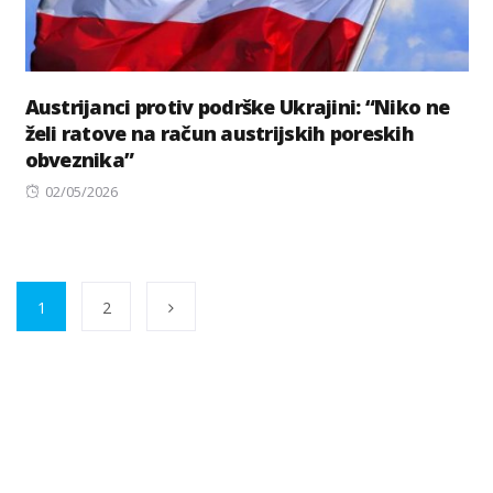
Austrijanci protiv podrške Ukrajini: “Niko ne
želi ratove na račun austrijskih poreskih
obveznika”
Posted
02/05/2026
on
1
2