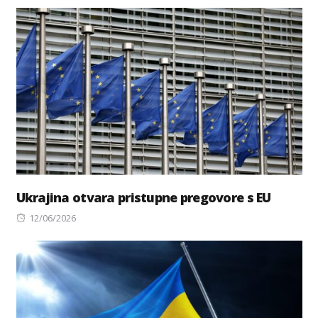
on
Ukrajina otvara pristupne pregovore s EU
Posted
12/06/2026
on