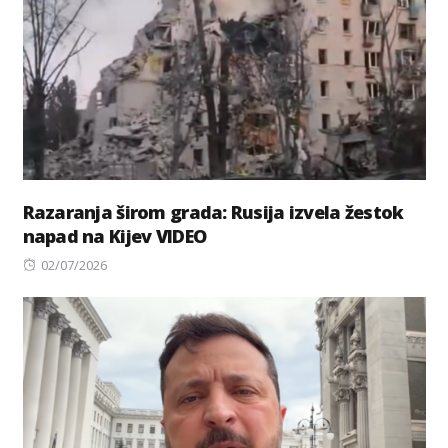
Razaranja širom grada: Rusija izvela žestok
napad na Kijev VIDEO
Posted
02/07/2026
on