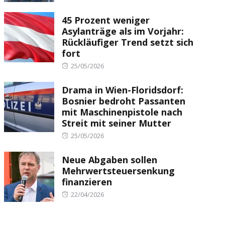
on
45 Prozent weniger
Asylanträge als im Vorjahr:
Rückläufiger Trend setzt sich
fort
Posted
25/05/2026
on
Drama in Wien-Floridsdorf:
Bosnier bedroht Passanten
mit Maschinenpistole nach
Streit mit seiner Mutter
Posted
25/05/2026
on
Neue Abgaben sollen
Mehrwertsteuersenkung
finanzieren
Posted
22/04/2026
on