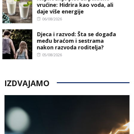
vrućine: Hidrira kao voda, ali
daje više energije
Posted
06/08/2026
on
Djeca i razvod: Šta se događa
među braćom i sestrama
nakon razvoda roditelja?
Posted
05/08/2026
on
IZDVAJAMO