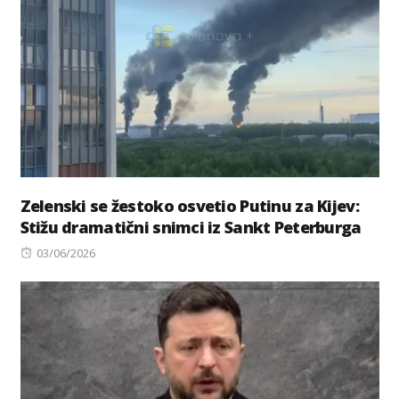
Zelenski se žestoko osvetio Putinu za Kijev:
Stižu dramatični snimci iz Sankt Peterburga
Posted
03/06/2026
on