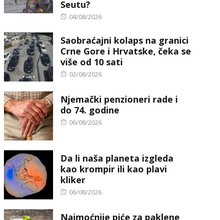
Seutu?
Posted
04/08/2026
on
Saobraćajni kolaps na granici
Crne Gore i Hrvatske, čeka se
više od 10 sati
Posted
02/08/2026
on
Njemački penzioneri rade i
do 74. godine
Posted
06/08/2026
on
Da li naša planeta izgleda
kao krompir ili kao plavi
kliker
Posted
06/08/2026
on
Najmoćnije piće za paklene