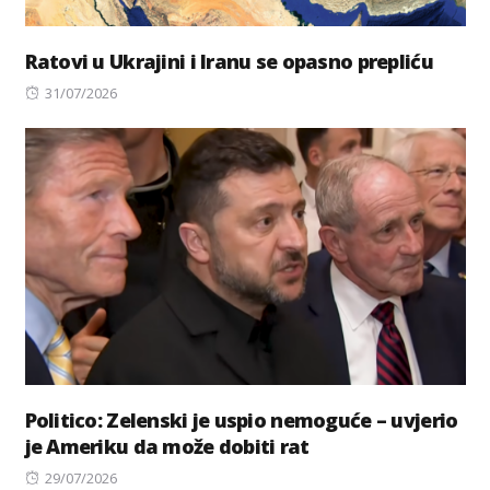
Ratovi u Ukrajini i Iranu se opasno prepliću
Posted
31/07/2026
on
Politico: Zelenski je uspio nemoguće – uvjerio
je Ameriku da može dobiti rat
Posted
29/07/2026