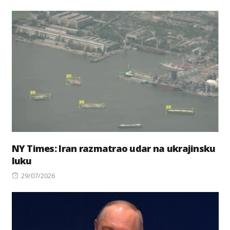
on
NY Times: Iran razmatrao udar na ukrajinsku
luku
Posted
29/07/2026
on