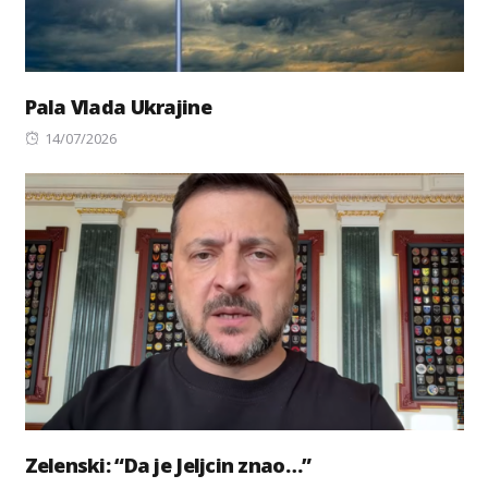
Pala Vlada Ukrajine
Posted
14/07/2026
on
Zelenski: “Da je Jeljcin znao…”