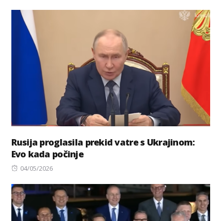
on
Rusija proglasila prekid vatre s Ukrajinom:
Evo kada počinje
Posted
04/05/2026
on