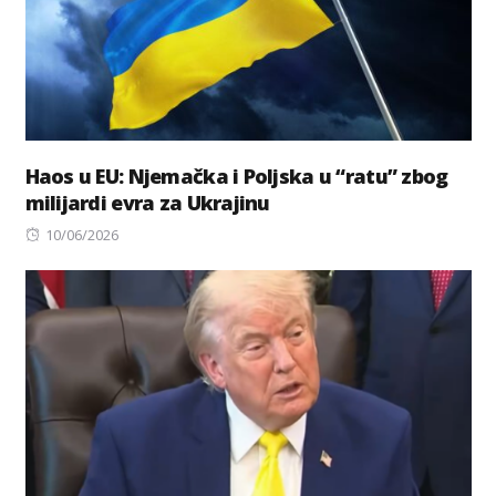
Haos u EU: Njemačka i Poljska u “ratu” zbog
milijardi evra za Ukrajinu
Posted
10/06/2026
on