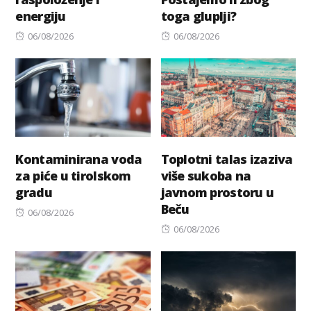
energiju
toga gluplji?
Posted
Posted
06/08/2026
06/08/2026
on
on
Kontaminirana voda
Toplotni talas izaziva
za piće u tirolskom
više sukoba na
gradu
javnom prostoru u
Beču
Posted
06/08/2026
on
Posted
06/08/2026
on