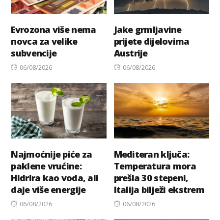
Evrozona više nema
Jake grmljavine
novca za velike
prijete dijelovima
subvencije
Austrije
Posted
Posted
06/08/2026
06/08/2026
on
on
Najmoćnije piće za
Mediteran ključa:
paklene vrućine:
Temperatura mora
Hidrira kao voda, ali
prešla 30 stepeni,
daje više energije
Italija bilježi ekstrem
Posted
Posted
06/08/2026
06/08/2026
on
on