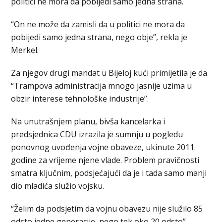
politici ne mora da pobijedi samo jedna strana.
“On ne može da zamisli da u politici ne mora da
pobijedi samo jedna strana, nego obje”, rekla je
Merkel.
Za njegov drugi mandat u Bijeloj kući primijetila je da
“Trampova administracija mnogo jasnije uzima u
obzir interese tehnološke industrije”.
Na unutrašnjem planu, bivša kancelarka i
predsjednica CDU izrazila je sumnju u pogledu
ponovnog uvođenja vojne obaveze, ukinute 2011.
godine za vrijeme njene vlade. Problem pravičnosti
smatra ključnim, podsjećajući da je i tada samo manji
dio mladića služio vojsku.
“Želim da podsjetim da vojnu obavezu nije služilo 85
odsto jedne generacije, nego tek oko 20 odsto”,