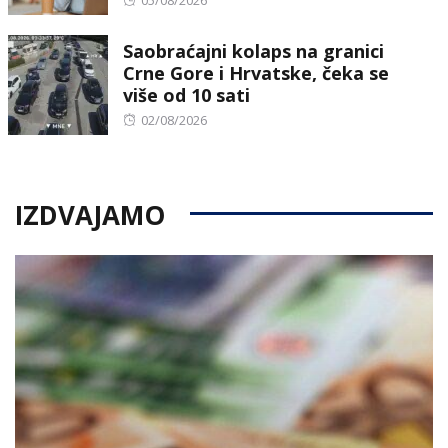
05/08/2026
on
Saobraćajni kolaps na granici
Crne Gore i Hrvatske, čeka se
više od 10 sati
Posted
02/08/2026
on
IZDVAJAMO