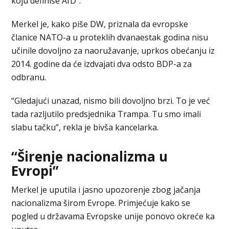
koju definiše AfD”.
Merkel je, kako piše DW, priznala da evropske
članice NATO-a u proteklih dvanaestak godina nisu
učinile dovoljno za naoružavanje, uprkos obećanju iz
2014. godine da će izdvajati dva odsto BDP-a za
odbranu.
“Gledajući unazad, nismo bili dovoljno brzi. To je već
tada razljutilo predsjednika Trampa. Tu smo imali
slabu tačku”, rekla je bivša kancelarka.
“Širenje nacionalizma u
Evropi”
Merkel je uputila i jasno upozorenje zbog jačanja
nacionalizma širom Evrope. Primjećuje kako se
pogled u državama Evropske unije ponovo okreće ka