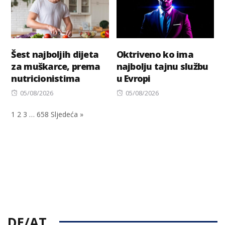
Šest najboljih dijeta
Oktriveno ko ima
za muškarce, prema
najbolju tajnu službu
nutricionistima
u Evropi
Posted
Posted
05/08/2026
05/08/2026
on
on
1
2
3
…
658
Sljedeća »
DE/AT