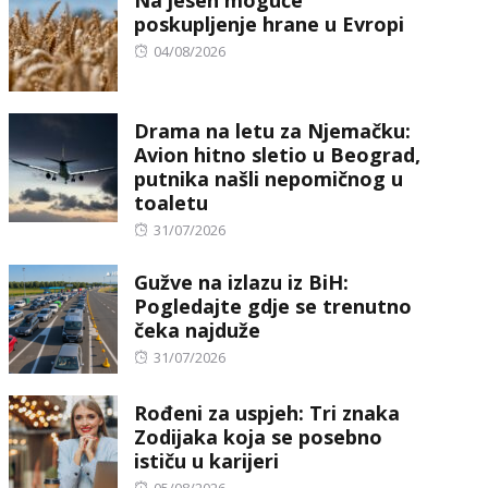
Na jesen moguće
poskupljenje hrane u Evropi
Posted
04/08/2026
on
Drama na letu za Njemačku:
Avion hitno sletio u Beograd,
putnika našli nepomičnog u
toaletu
Posted
31/07/2026
on
Gužve na izlazu iz BiH:
Pogledajte gdje se trenutno
čeka najduže
Posted
31/07/2026
on
Rođeni za uspjeh: Tri znaka
Zodijaka koja se posebno
ističu u karijeri
Posted