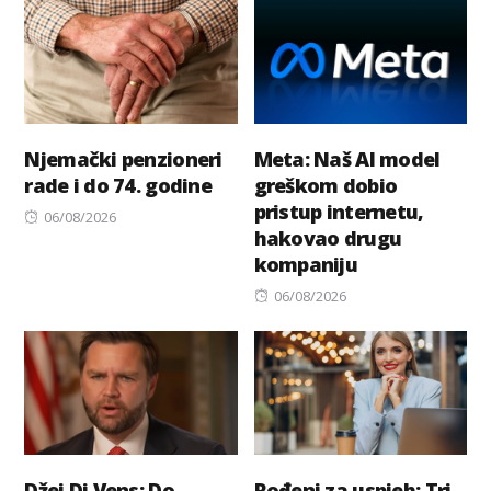
Njemački penzioneri
Meta: Naš AI model
rade i do 74. godine
greškom dobio
pristup internetu,
Posted
06/08/2026
hakovao drugu
on
kompaniju
Posted
06/08/2026
on
Džej Di Vens: Do
Rođeni za uspjeh: Tri