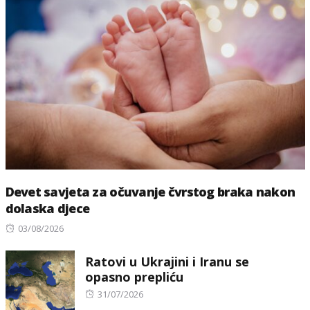
Devet savjeta za očuvanje čvrstog braka nakon
dolaska djece
Posted
03/08/2026
on
Ratovi u Ukrajini i Iranu se
opasno prepliću
Posted
31/07/2026