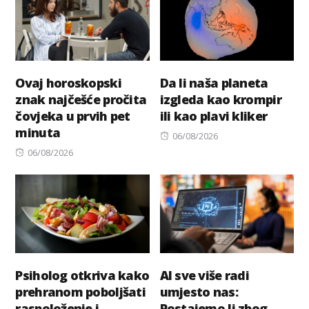
Ovaj horoskopski
Da li naša planeta
znak najčešće pročita
izgleda kao krompir
čovjeka u prvih pet
ili kao plavi kliker
minuta
Posted
06/08/2026
Posted
on
06/08/2026
on
Psiholog otkriva kako
AI sve više radi
prehranom poboljšati
umjesto nas:
raspoloženje i
Postajemo li zbog