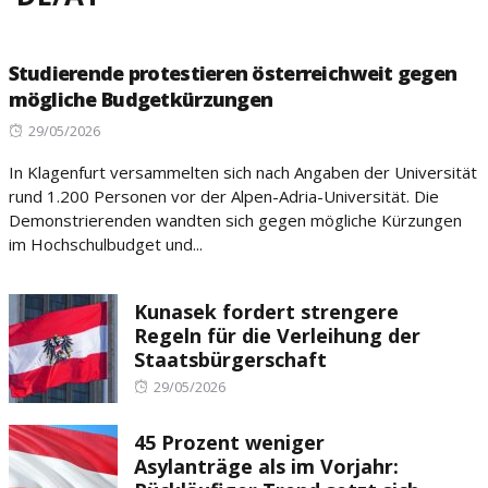
Studierende protestieren österreichweit gegen
mögliche Budgetkürzungen
Posted
29/05/2026
on
In Klagenfurt versammelten sich nach Angaben der Universität
rund 1.200 Personen vor der Alpen-Adria-Universität. Die
Demonstrierenden wandten sich gegen mögliche Kürzungen
im Hochschulbudget und...
Kunasek fordert strengere
Regeln für die Verleihung der
Staatsbürgerschaft
Posted
29/05/2026
on
45 Prozent weniger
Asylanträge als im Vorjahr: