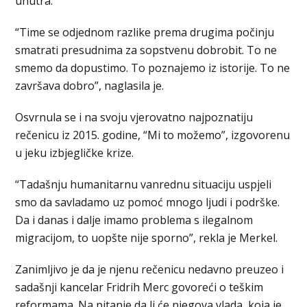
unutra.
“Time se odjednom razlike prema drugima počinju
smatrati presudnima za sopstvenu dobrobit. To ne
smemo da dopustimo. To poznajemo iz istorije. To ne
završava dobro”, naglasila je.
Osvrnula se i na svoju vjerovatno najpoznatiju
rečenicu iz 2015. godine, “Mi to možemo”, izgovorenu
u jeku izbjegličke krize.
“Tadašnju humanitarnu vanrednu situaciju uspjeli
smo da savladamo uz pomoć mnogo ljudi i podrške.
Da i danas i dalje imamo problema s ilegalnom
migracijom, to uopšte nije sporno”, rekla je Merkel.
Zanimljivo je da je njenu rečenicu nedavno preuzeo i
sadašnji kancelar Fridrih Merc govoreći o teškim
reformama. Na pitanje da li će njegova vlada, koja je