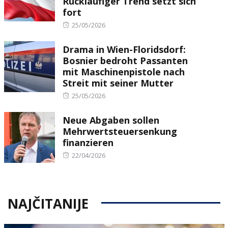
Rückläufiger Trend setzt sich
fort
Posted
25/05/2026
on
Drama in Wien-Floridsdorf:
Bosnier bedroht Passanten
mit Maschinenpistole nach
Streit mit seiner Mutter
Posted
25/05/2026
on
Neue Abgaben sollen
Mehrwertsteuersenkung
finanzieren
Posted
22/04/2026
on
NAJČITANIJE