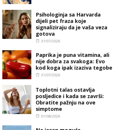
on
Psihologinja sa Harvarda
dijeli pet fraza koje
signaliziraju da je vaša veza
gotova
Posted
31/07/2026
on
Paprika je puna vitamina, ali
nije dobra za svakoga: Evo
kod koga ipak izaziva tegobe
Posted
31/07/2026
on
Toplotni talas ostavlja
posljedice i kada se završi:
Obratite pažnju na ove
simptome
Posted
01/08/2026
on