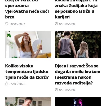
sporazuma
znaka Zodijaka koja
vjerovatno neće doći
se posebno ističu u
brzo
karijeri
Posted
Posted
06/08/2026
05/08/2026
on
on
Koliko visoku
Djeca i razvod: Šta se
temperaturu ljudsko
događa među braćom
tijelo može da izdrži?
i sestrama nakon
razvoda roditelja?
Posted
05/08/2026
on
Posted
05/08/2026
on