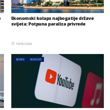
e
Ekonomski kolaps najbogatije države
svijeta: Potpuna paraliza privrede
Posted
19/05/2026
on
BIZNIS
NOVOSTI