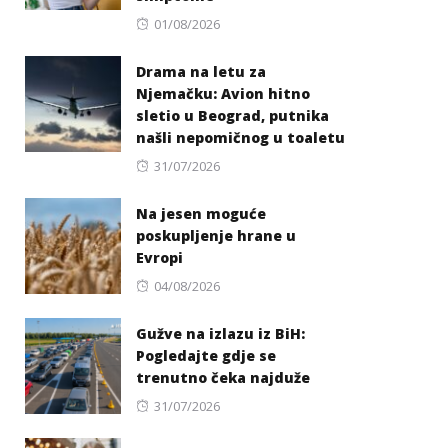
Posted
01/08/2026
on
Drama na letu za
Njemačku: Avion hitno
sletio u Beograd, putnika
našli nepomičnog u toaletu
Posted
31/07/2026
on
Na jesen moguće
poskupljenje hrane u
Evropi
Posted
04/08/2026
on
Gužve na izlazu iz BiH:
Pogledajte gdje se
trenutno čeka najduže
Posted
31/07/2026
on