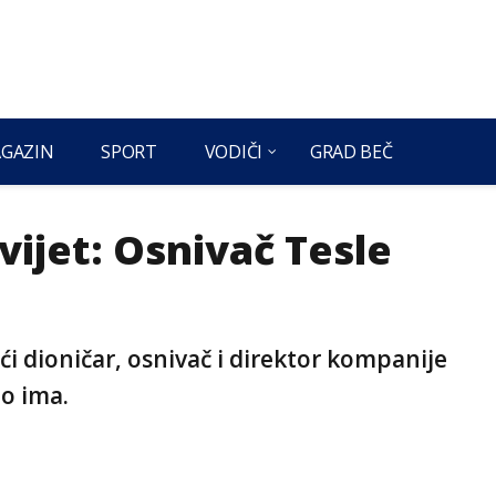
GAZIN
SPORT
VODIČI
GRAD BEČ
vijet: Osnivač Tesle
a
ći dioničar, osnivač i direktor kompanije
to ima.