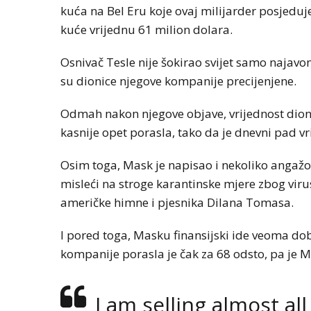
kuća na Bel Eru koje ovaj milijarder posjeduje
kuće vrijednu 61 milion dolara.
Osnivač Tesle nije šokirao svijet samo najavom
su dionice njegove kompanije precijenjene.
​Odmah nakon njegove objave, vrijednost dioni
kasnije opet porasla, tako da je dnevni pad v
Osim toga, Mask je napisao i nekoliko angažova
misleći na stroge karantinske mjere zbog virusa
američke himne i pjesnika Dilana Tomasa.
​I pored toga, Masku finansijski ide veoma do
kompanije porasla je čak za 68 odsto, pa je M
I am selling almost al