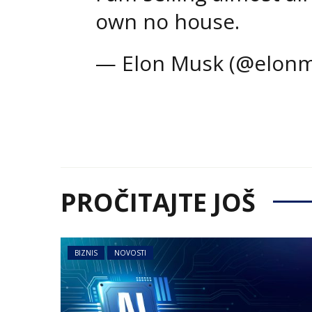
own no house.
— Elon Musk (@elon
PROČITAJTE JOŠ
BIZNIS
NOVOSTI