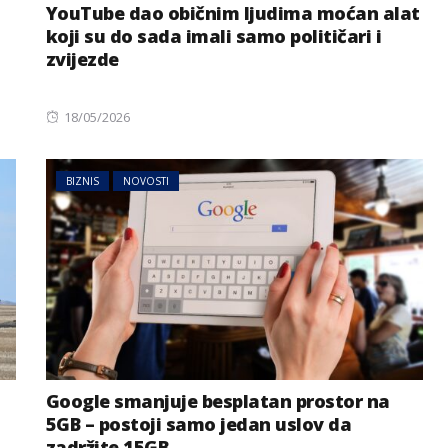
YouTube dao običnim ljudima moćan alat
koji su do sada imali samo političari i
zvijezde
Posted
18/05/2026
on
BIZNIS
NOVOSTI
MAGAZIN
NOVOSTI
AI sve više radi umjesto nas:
prijete
Postajemo li zbog toga
ije
gluplji?
Google smanjuje besplatan prostor na
5GB – postoji samo jedan uslov da
zadržite 15GB