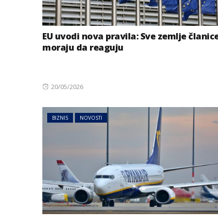
EU uvodi nova pravila: Sve zemlje članic
moraju da reaguju
Posted
20/05/2026
on
BIZNIS
NOVOSTI