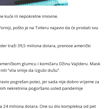
ne kuće ili nepokretne imovine.
rniji, pošto je na Tviteru najavio da će prodati svu
arder traži 39,5 miliona dolara, prenose američki
 američkom glumcu i komičaru Džinu Vajlderu. Mask
niti “vila smije da izgubi dušu”.
ravio pogrešan potez, jer sada nije dobro vrijeme za
suznih nekretnina pogoršano usled pandemije
 za 24 miliona dolara. One su dio kompleksa od pet