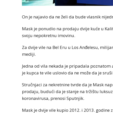
On je najavio da ne želi da bude vlasnik nijed
Mask je ponudio na prodaju dvije kuće u Kalifo
svoju nepokretnu imovinu.
Za dvije vile na Bel Eru u Los Anđelesu, milij
mediji.
Jedna od vila nekada je pripadala poznatom
je kupca te vile uslovio da ne može da je sruši 
​Stručnjaci za nekretnine tvrde da je Mask nap
prodaju, budući da je stanje na tržištu luk
koronavirusa, prenosi Sputnjik.
Mask je dvije vile kupio 2012. i 2013. godine