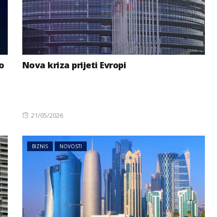
o
Nova kriza prijeti Evropi
Posted
21/05/2026
on
BIZNIS
NOVOSTI