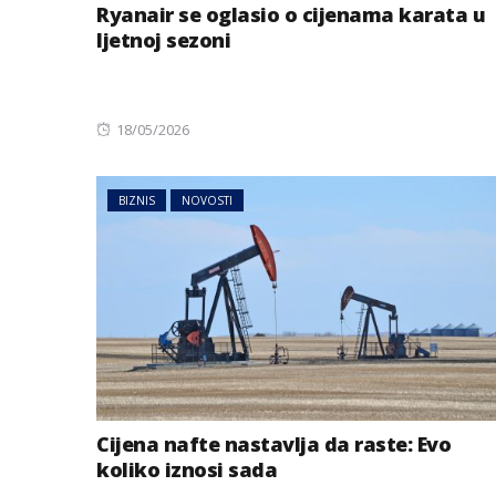
Ryanair se oglasio o cijenama karata u
ljetnoj sezoni
Posted
18/05/2026
on
BIZNIS
NOVOSTI
AUSTRIJA
NOVOSTI
Jake grmljavine 
dijelovima Austr
Cijena nafte nastavlja da raste: Evo
koliko iznosi sada