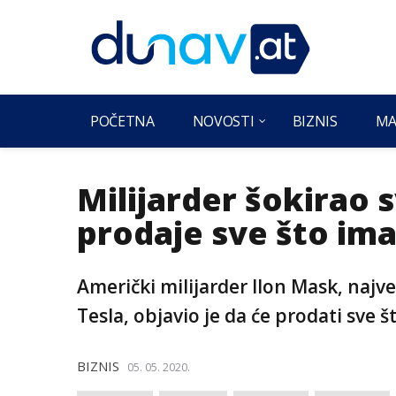
POČETNA
NOVOSTI
BIZNIS
MA
Milijarder šokirao s
prodaje sve što im
Američki milijarder Ilon Mask, najve
Tesla, objavio je da će prodati sve š
BIZNIS
05. 05. 2020.