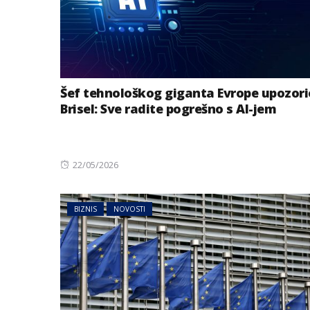
Šef tehnološkog giganta Evrope upozori
Brisel: Sve radite pogrešno s AI-jem
Posted
22/05/2026
on
BIZNIS
NOVOSTI