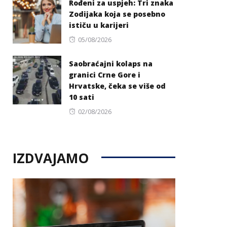
Rođeni za uspjeh: Tri znaka
Zodijaka koja se posebno
ističu u karijeri
Posted
05/08/2026
on
Saobraćajni kolaps na
granici Crne Gore i
Hrvatske, čeka se više od
10 sati
Posted
02/08/2026
on
IZDVAJAMO