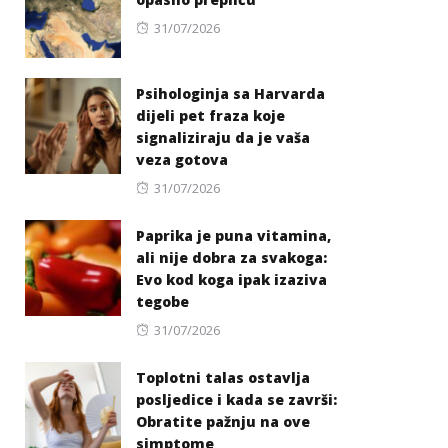
Posted
31/07/2026
on
Psihologinja sa Harvarda
dijeli pet fraza koje
signaliziraju da je vaša
veza gotova
Posted
31/07/2026
on
Paprika je puna vitamina,
ali nije dobra za svakoga:
Evo kod koga ipak izaziva
tegobe
Posted
31/07/2026
on
Toplotni talas ostavlja
posljedice i kada se završi:
Obratite pažnju na ove
simptome