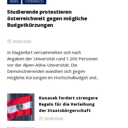
NEWS
ÖSTERREICH
Studierende protestieren
österreichweit gegen mögliche
Budgetkürzungen
Posted
29/05/2026
on
In Klagenfurt versammelten sich nach
Angaben der Universität rund 1.200 Personen
vor der Alpen-Adria-Universität. Die
Demonstrierenden wandten sich gegen
mögliche Kürzungen im Hochschulbudget und...
Kunasek fordert strengere
Regeln für die Verleihung
der Staatsbürgerschaft
Posted
29/05/2026
on