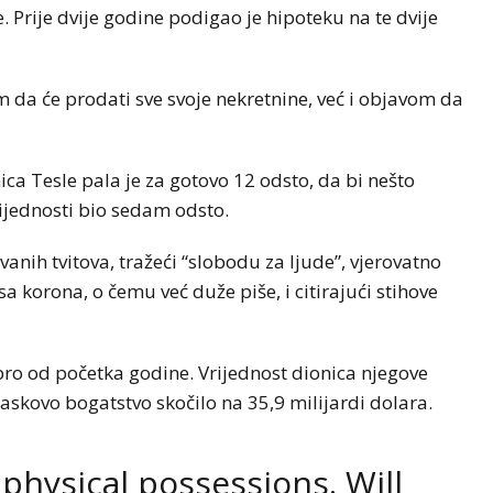
. Prije dvije godine podigao je hipoteku na te dvije
 da će prodati sve svoje nekretnine, već i objavom da
ca Tesle pala je za gotovo 12 odsto, da bi nešto
rijednosti bio sedam odsto.
nih tvitova, tražeći “slobodu za ljude”, vjerovatno
 korona, o čemu već duže piše, i citirajući stihove
bro od početka godine. Vrijednost dionica njegove
askovo bogatstvo skočilo na 35,9 milijardi dolara.
l physical possessions. Will