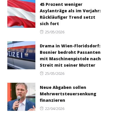
45 Prozent weniger
Asylanträge als im Vorjahr:
Rückläufiger Trend setzt
sich fort
Posted
25/05/2026
on
Drama in Wien-Floridsdorf:
Bosnier bedroht Passanten
mit Maschinenpistole nach
Streit mit seiner Mutter
Posted
25/05/2026
on
Neue Abgaben sollen
Mehrwertsteuersenkung
finanzieren
Posted
22/04/2026
on