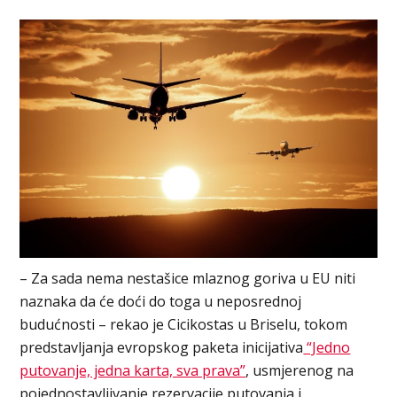
– Za sada nema nestašice mlaznog goriva u EU niti
naznaka da će doći do toga u neposrednoj
budućnosti – rekao je Cicikostas u Briselu, tokom
predstavljanja evropskog paketa inicijativa
“Јedno
putovanje, jedna karta, sva prava”
, usmjerenog na
pojednostavljivanje rezervacije putovanja i