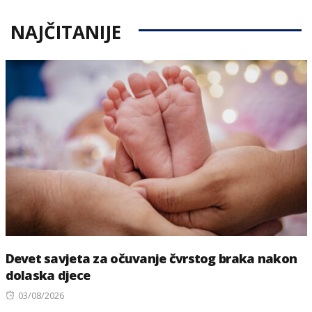
NAJČITANIJE
Devet savjeta za očuvanje čvrstog braka nakon
dolaska djece
Posted
03/08/2026
on