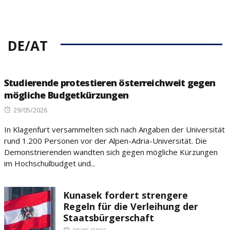
DE/AT
Studierende protestieren österreichweit gegen
mögliche Budgetkürzungen
Posted
29/05/2026
on
In Klagenfurt versammelten sich nach Angaben der Universität
rund 1.200 Personen vor der Alpen-Adria-Universität. Die
Demonstrierenden wandten sich gegen mögliche Kürzungen
im Hochschulbudget und...
Kunasek fordert strengere
Regeln für die Verleihung der
Staatsbürgerschaft
Posted