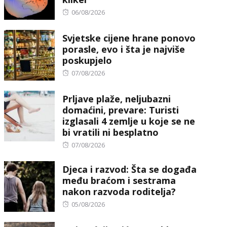
Posted
06/08/2026
on
Svjetske cijene hrane ponovo
porasle, evo i šta je najviše
poskupjelo
Posted
07/08/2026
on
Prljave plaže, neljubazni
domaćini, prevare: Turisti
izglasali 4 zemlje u koje se ne
bi vratili ni besplatno
Posted
07/08/2026
on
Djeca i razvod: Šta se događa
među braćom i sestrama
nakon razvoda roditelja?
Posted
05/08/2026
on