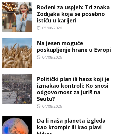
Rođeni za uspjeh: Tri znaka
Zodijaka koja se posebno
ističu u karijeri
Posted
05/08/2026
on
Na jesen moguće
poskupljenje hrane u Evropi
Posted
04/08/2026
on
Politički plan ili haos koji je
izmakao kontroli: Ko snosi
odgovornost za juriš na
Seutu?
Posted
04/08/2026
on
Da li naša planeta izgleda
kao krompir ili kao plavi
kliker