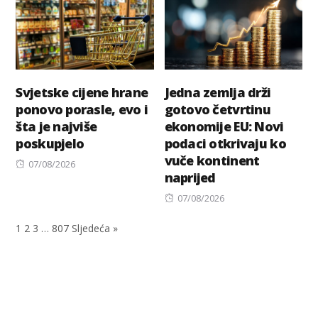
Svjetske cijene hrane
Jedna zemlja drži
ponovo porasle, evo i
gotovo četvrtinu
šta je najviše
ekonomije EU: Novi
poskupjelo
podaci otkrivaju ko
vuče kontinent
Posted
07/08/2026
naprijed
on
Posted
07/08/2026
on
1
2
3
…
807
Sljedeća »