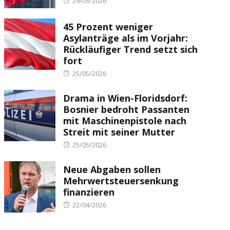
29/05/2026
on
45 Prozent weniger
Asylanträge als im Vorjahr:
Rückläufiger Trend setzt sich
fort
Posted
25/05/2026
on
Drama in Wien-Floridsdorf:
Bosnier bedroht Passanten
mit Maschinenpistole nach
Streit mit seiner Mutter
Posted
25/05/2026
on
Neue Abgaben sollen
Mehrwertsteuersenkung
finanzieren
Posted
22/04/2026
on