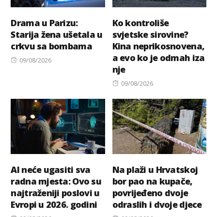
Drama u Parizu:
Ko kontroliše
Starija žena ušetala u
svjetske sirovine?
crkvu sa bombama
Kina neprikosnovena,
a evo ko je odmah iza
Posted
09/08/2026
nje
on
Posted
09/08/2026
on
AI neće ugasiti sva
Na plaži u Hrvatskoj
radna mjesta: Ovo su
bor pao na kupače,
najtraženiji poslovi u
povrijeđeno dvoje
Evropi u 2026. godini
odraslih i dvoje djece