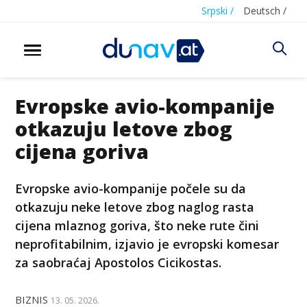
Srpski /
Deutsch /
Evropske avio-kompanije
otkazuju letove zbog
cijena goriva
Evropske avio-kompanije počele su da
otkazuju neke letove zbog naglog rasta
cijena mlaznog goriva, što neke rute čini
neprofitabilnim, izjavio je evropski komesar
za saobraćaj Apostolos Cicikostas.
BIZNIS
13. 05. 2026.