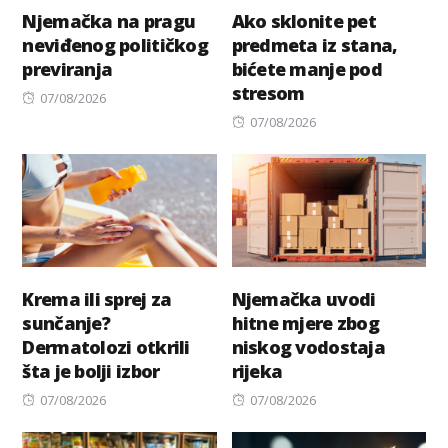
Njemačka na pragu
Ako sklonite pet
neviđenog političkog
predmeta iz stana,
previranja
bićete manje pod
stresom
Posted
07/08/2026
on
Posted
07/08/2026
on
Krema ili sprej za
Njemačka uvodi
sunčanje?
hitne mjere zbog
Dermatolozi otkrili
niskog vodostaja
šta je bolji izbor
rijeka
Posted
Posted
07/08/2026
07/08/2026
on
on