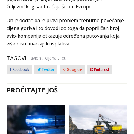
željezničkog saobraćaja širom Evrope.
On je dodao da je pravi problem trenutno povećanje
cijena goriva i to dovodi do toga da popriličan broj
avio-kompanija otkazuje određena putovanja koja
više nisu finansijski isplativa.
TAGOVI:
,
,
avion
cijena
let
Facebook
Twitter
Google+
Pinterest
PROČITAJTE JOŠ