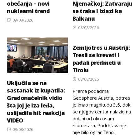
obećanja – novi
Njemačkoj: Zatvaraju
nuklearni trend
se trake i izlazi ka
Balkanu
Posted
09/08/2026
on
Posted
08/08/2026
on
Zemljotres u Austriji:
Tresli se kreveti i
padali predmeti u
Tirolu
Posted
08/08/2026
Uključila se na
on
sastanak iz kupatila:
Prema podacima
Gradonačelnik vidio
Geosphere Austria, potres
je imao magnitudu 3,5, dok
šta joj je iza leđa,
se njegov centar nalazio na
uslijedila hit reakcija
dubini od oko osam
VIDEO
kilometara. Podrhtavanje
Posted
08/08/2026
nije bilo ograničeno...
on