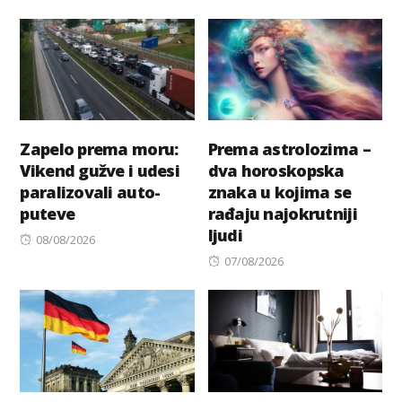
Zapelo prema moru:
Prema astrolozima –
Vikend gužve i udesi
dva horoskopska
paralizovali auto-
znaka u kojima se
puteve
rađaju najokrutniji
ljudi
Posted
08/08/2026
on
Posted
07/08/2026
on