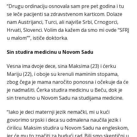
“Drugu ordinaciju osnovala sam pre pet godina i tu
se leče pacijenti sa zdravstvenom karticom. Dolaze
nam Austrijanci, Turci, ali najviše Srbi, Crnogorci,
Hrvati, Slovenci. Volim da kažem da smo mi ovde “SFRJ
u malom””, ističe doktorka.
Sin studira medicinu u Novom Sadu
Vesna ima dvoje dece, sina Maksima (23) i ćerku
Mariju (22), i oboje su krenuli maminim stopama,
zbog čega je mama naročito ponosna i očekuje da će
je nadmašiti. Ćerka studira medicinu u Beču, dok je
sin trenutno u Novom Sadu na studijama medicine.
“Iako je deci maternji jezik nemački, mi u kući
govorimo srpski i deca su odmalena naučila jezik i
ćirilicu. Maksim studira u Novom Sadu na engleskom,
jer će mu to značiti za budući rad. Bili smo skeptični u