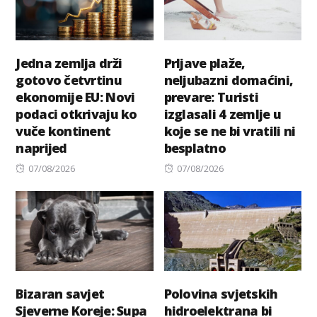
Jedna zemlja drži
Prljave plaže,
gotovo četvrtinu
neljubazni domaćini,
ekonomije EU: Novi
prevare: Turisti
podaci otkrivaju ko
izglasali 4 zemlje u
vuče kontinent
koje se ne bi vratili ni
naprijed
besplatno
Posted
Posted
07/08/2026
07/08/2026
on
on
Bizaran savjet
Polovina svjetskih
Sjeverne Koreje: Supa
hidroelektrana bi