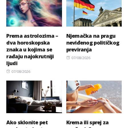
Prema astrolozima –
Njemačka na pragu
dva horoskopska
neviđenog političkog
znaka u kojima se
previranja
rađaju najokrutniji
Posted
07/08/2026
ljudi
on
Posted
07/08/2026
on
Ako sklonite pet
Krema ili sprej za