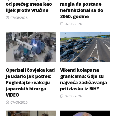
od psećeg mesa kao
mogla da postane
lijek protiv vrućine
nefunkcionalna do
2060. godine
Posted
07/08/2026
on
Posted
07/08/2026
on
Operisali čovjeka kad
Vikend kolaps na
je udario jak potres:
granicama: Gdje su
Pogledajte reakciju
najveća zadržavanja
japanskih hirurga
pri izlasku iz BiH?
VIDEO
Posted
07/08/2026
Posted
on
07/08/2026
on