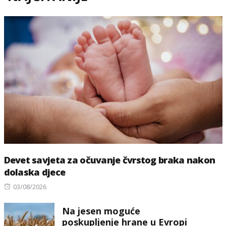
Devet savjeta za očuvanje čvrstog braka nakon
dolaska djece
Posted
03/08/2026
on
Na jesen moguće
poskupljenje hrane u Evropi