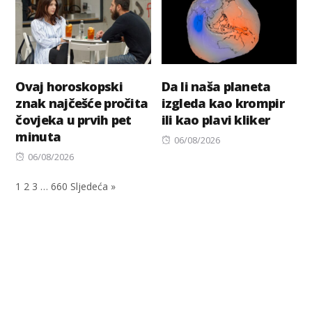
Ovaj horoskopski
Da li naša planeta
znak najčešće pročita
izgleda kao krompir
čovjeka u prvih pet
ili kao plavi kliker
minuta
Posted
06/08/2026
Posted
on
06/08/2026
on
1
2
3
…
660
Sljedeća »