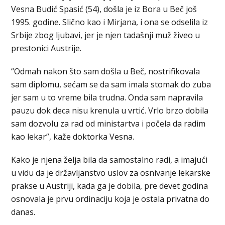
Vesna Budić Spasić (54), došla je iz Bora u Beč još
1995. godine. Slično kao i Mirjana, i ona se odselila iz
Srbije zbog ljubavi, jer je njen tadašnji muž živeo u
prestonici Austrije.
“Odmah nakon što sam došla u Beč, nostrifikovala
sam diplomu, sećam se da sam imala stomak do zuba
jer sam u to vreme bila trudna. Onda sam napravila
pauzu dok deca nisu krenula u vrtić. Vrlo brzo dobila
sam dozvolu za rad od ministartva i počela da radim
kao lekar”, kaže doktorka Vesna.
Kako je njena želja bila da samostalno radi, a imajući
u vidu da je državljanstvo uslov za osnivanje lekarske
prakse u Austriji, kada ga je dobila, pre devet godina
osnovala je prvu ordinaciju koja je ostala privatna do
danas.