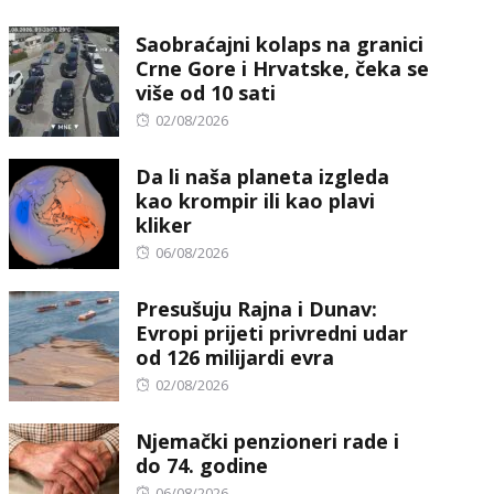
on
Saobraćajni kolaps na granici
Crne Gore i Hrvatske, čeka se
više od 10 sati
Posted
02/08/2026
on
Da li naša planeta izgleda
kao krompir ili kao plavi
kliker
Posted
06/08/2026
on
Presušuju Rajna i Dunav:
Evropi prijeti privredni udar
od 126 milijardi evra
Posted
02/08/2026
on
Njemački penzioneri rade i
do 74. godine
Posted
06/08/2026