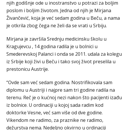
njih godišnje ode u inostranstvo u potrazi za boljim
poslom i boljim životom. Jedna od njih je Mirjana
Živančević, koja je već sedam godina u Beču, a nama
je otkrila zbog čega ne želi da se vrati u Srbiju.
Mirjana je završila Srednju medicinsku školu u
Kragujevcu , 14 godina radila je u bolnici u
Smederevskoj Palanci i onda se 2011. udala za kolegu
iz Srbije koji živi u Beču i tako svoj život preselila u
prestonicu Austrije.
“Ovde sam već sedam godina. Nostrifikovala sam
diplomu u Austriji i najpre sam tri godine radila na
terenu. Reč je o kućnoj nezi nakon što pacijenti izađu
iz bolnice. U ordinaciji u kojoj sada radim kod
doktorke Vesne, već sam više od dve godine.
Vikendom ne radimo, za praznike ne radimo,
dežurstva nema. Nedeljno okvirno u ordinaciji