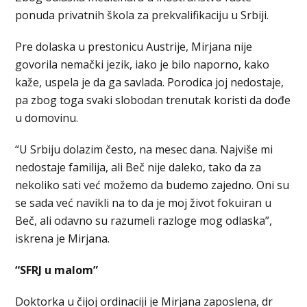
ponuda privatnih škola za prekvalifikaciju u Srbiji.
Pre dolaska u prestonicu Austrije, Mirjana nije
govorila nemački jezik, iako je bilo naporno, kako
kaže, uspela je da ga savlada. Porodica joj nedostaje,
pa zbog toga svaki slobodan trenutak koristi da dođe
u domovinu.
“U Srbiju dolazim često, na mesec dana. Najviše mi
nedostaje familija, ali Beč nije daleko, tako da za
nekoliko sati već možemo da budemo zajedno. Oni su
se sada već navikli na to da je moj život fokuiran u
Beč, ali odavno su razumeli razloge mog odlaska”,
iskrena je Mirjana.
“SFRJ u malom”
Doktorka u čijoj ordinaciji je Mirjana zaposlena, dr