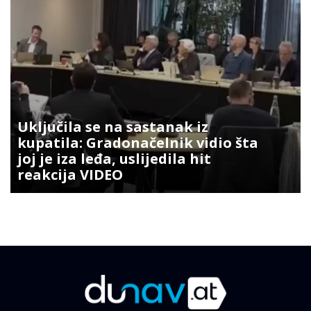
Uključila se na sastanak iz
kupatila: Gradonačelnik vidio šta
joj je iza leđa, uslijedila hit
reakcija VIDEO