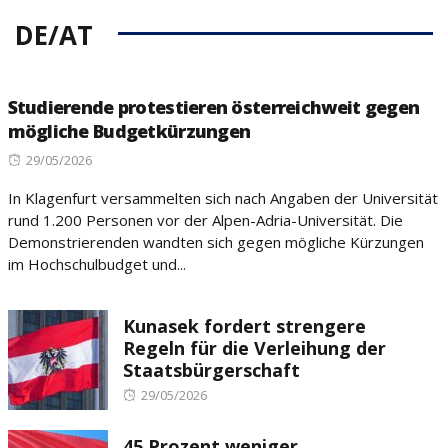
DE/AT
Studierende protestieren österreichweit gegen
mögliche Budgetkürzungen
Posted
29/05/2026
on
In Klagenfurt versammelten sich nach Angaben der Universität
rund 1.200 Personen vor der Alpen-Adria-Universität. Die
Demonstrierenden wandten sich gegen mögliche Kürzungen
im Hochschulbudget und...
Kunasek fordert strengere
Regeln für die Verleihung der
Staatsbürgerschaft
Posted
29/05/2026
on
45 Prozent weniger