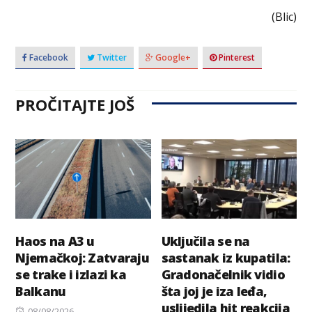
(Blic)
Facebook
Twitter
Google+
Pinterest
PROČITAJTE JOŠ
Haos na A3 u
Uključila se na
Njemačkoj: Zatvaraju
sastanak iz kupatila:
se trake i izlazi ka
Gradonačelnik vidio
Balkanu
šta joj je iza leđa,
uslijedila hit reakcija
Posted
08/08/2026