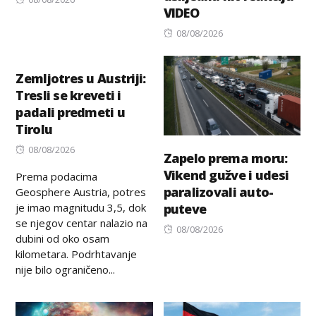
VIDEO
on
Posted
08/08/2026
on
Zemljotres u Austriji:
Tresli se kreveti i
padali predmeti u
Tirolu
Posted
08/08/2026
Zapelo prema moru:
on
Vikend gužve i udesi
Prema podacima
paralizovali auto-
Geosphere Austria, potres
je imao magnitudu 3,5, dok
puteve
se njegov centar nalazio na
Posted
08/08/2026
dubini od oko osam
on
kilometara. Podrhtavanje
nije bilo ograničeno...