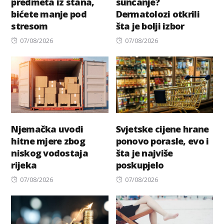
predmeta iz stana,
sunčanje?
bićete manje pod
Dermatolozi otkrili
stresom
šta je bolji izbor
Posted
Posted
07/08/2026
07/08/2026
on
on
Njemačka uvodi
Svjetske cijene hrane
hitne mjere zbog
ponovo porasle, evo i
niskog vodostaja
šta je najviše
rijeka
poskupjelo
Posted
Posted
07/08/2026
07/08/2026
on
on