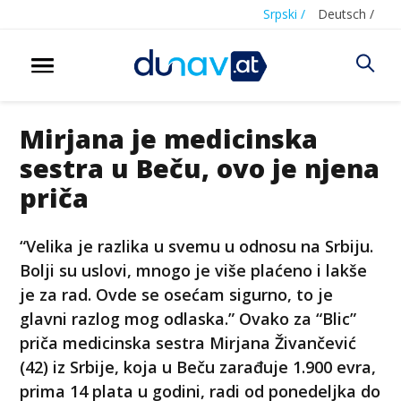
Srpski /
Deutsch /
Mirjana je medicinska
sestra u Beču, ovo je njena
priča
“Velika je razlika u svemu u odnosu na Srbiju.
Bolji su uslovi, mnogo je više plaćeno i lakše
je za rad. Ovde se osećam sigurno, to je
glavni razlog mog odlaska.” Ovako za “Blic”
priča medicinska sestra Mirjana Živančević
(42) iz Srbije, koja u Beču zarađuje 1.900 evra,
prima 14 plata u godini, radi od ponedeljka do