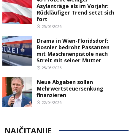
Asylanträge als im Vorjahr:
Rückläufiger Trend setzt sich
fort
Posted
25/05/2026
on
Drama in Wien-Floridsdorf:
Bosnier bedroht Passanten
mit Maschinenpistole nach
Streit mit seiner Mutter
Posted
25/05/2026
on
Neue Abgaben sollen
Mehrwertsteuersenkung
finanzieren
Posted
22/04/2026
on
NAJČITANIJE