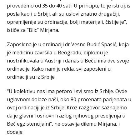
provedemo od 35 do 40 sati. U principu, to je isti opis
posla kao i u Srbiji, ali su uslovi znatno drugačiji,
opremljenije su ordinacije, bolji materijali, čistije je”,
ističe za “Blic” Mirjana.
Zaposlena je u ordinaciji dr Vesne Budić Spasić, koja
je medicinu završila u Beogradu, diplomu je
nostrifikovala u Austriji i danas u Beču ima dve svoje
ordinacije. Kako nam je rekla, svi zaposleni u
ordinaciji su iz Srbije.
“U kolektivu nas ima petoro i svi smo iz Srbije. Ovde
uglavnom dolaze naši, oko 80 procenata pacijenata u
ovoj ordinaciji je iz Srbije. Kroz razgovor saznajemo
da je glavni i osnovni razlog njihovog preseljenja u
Beč egzistencijalni”, ne ostavlja dilemu Mirjana, i
dodaje: