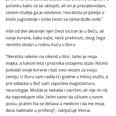
početku kako će se uklopiti, ali on je prezadovoljan,
sistem studija ga je oduševio. Ima dosta prijatelja iz
bivše Jugoslavije i onda često sa njima dođe ovde.”
Više od dve decenije njen život lociran je u Beču, ali
svoje korene, kako kaže, neće prekinuti, zbog čega
neretko dolazi u rodnu kuću u Boru.
“Neretko odemo na vikend u Bor, tamo je moja
majka, a tokom leta i praznika ostajemo duže. Nismo
pokidali svoje korene i baš smo vezani za svoju
zemlju. U Boru sam radila tri godine u hitnoj službi, a
pre odlaska u Beč sam započela magistarturu
neurologije. Možda je nekada i završim, ali nije mi cilj
da napredujem više, želim samo da uživam u svom
poslu, pratim šta se dešava u medicini i da me moja
deca nadmaše u profesiji”, zaključuje Vesna.