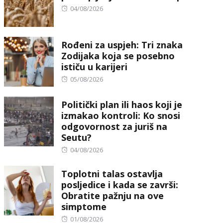
Posted
04/08/2026
on
Rođeni za uspjeh: Tri znaka
Zodijaka koja se posebno
ističu u karijeri
Posted
05/08/2026
on
Politički plan ili haos koji je
izmakao kontroli: Ko snosi
odgovornost za juriš na
Seutu?
Posted
04/08/2026
on
Toplotni talas ostavlja
posljedice i kada se završi:
Obratite pažnju na ove
simptome
Posted
01/08/2026