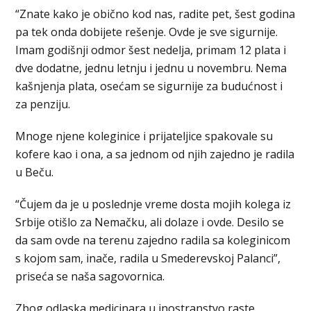
“Znate kako je obično kod nas, radite pet, šest godina
pa tek onda dobijete rešenje. Ovde je sve sigurnije.
Imam godišnji odmor šest nedelja, primam 12 plata i
dve dodatne, jednu letnju i jednu u novembru. Nema
kašnjenja plata, osećam se sigurnije za budućnost i
za penziju.
Mnoge njene koleginice i prijateljice spakovale su
kofere kao i ona, a sa jednom od njih zajedno je radila
u Beču.
“Čujem da je u poslednje vreme dosta mojih kolega iz
Srbije otišlo za Nemačku, ali dolaze i ovde. Desilo se
da sam ovde na terenu zajedno radila sa koleginicom
s kojom sam, inače, radila u Smederevskoj Palanci”,
priseća se naša sagovornica.
Zbog odlaska medicinara u inostranstvo raste